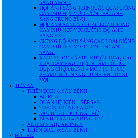
SÁNG MẠNH.
HỢP ÁNH SÁNG T.BÌNH
CÁC LOẠI GIỐNG
CÂY PHÙ HỢP VỚI CƯỜNG ĐỘ ÁNH
SÁNG TRUNG BÌNH.
HỢP ÁNH SÁNG YẾU
CÁC LOẠI GIỐNG
CÂY PHÙ HỢP VỚI CƯỜNG ĐỘ ÁNH
SÁNG YẾU.
CƯỜNG ĐỘ ÁNH SÁNG
CÁC LOẠI GIỐNG
CÂY PHÙ HỢP VỚI CƯỜNG ĐỘ ÁNH
SÁNG.
RAU THUỐC VÀ SỨC KHOẺ
TRỒNG CÁC
LOẠI CÂY RAU THỰC PHẨM CÓ TÁC
DỤNG CHỮA BỆNH – MỘT TỦ THỰC
PHẨM CHỨC NĂNG TỰ NHIÊN TUYỆT
VỜI
TƯ VẤN
THIÊN ĐỊCH & SÂU BỆNH
BỌ RÙA
QUAN HỆ KIẾN – RỆP SÁP
TUYẾN TRÙNG LÀ GÌ ?
SÂU BỆNH – PHÒNG TRỪ
BỆNH Ở RAU – PHÒNG TRỪ
ẢNH БTN AQUAPONICS
THIÊN ĐỊCH & SÂU BỆNH
HỔ TRỢ