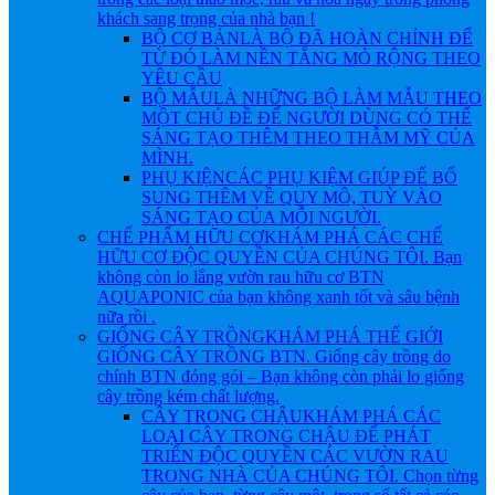
khách sang trọng của nhà bạn !
BỘ CƠ BẢN
LÀ BỘ ĐÃ HOÀN CHỈNH ĐỂ
TỪ ĐÓ LÀM NỀN TẲNG MỎ RỘNG THEO
YÊU CẦU
BỘ MẪU
LÀ NHỮNG BỘ LÀM MẪU THEO
MỘT CHỦ ĐỀ ĐỂ NGƯỜI DÙNG CÓ THỂ
SÁNG TẠO THÊM THEO THẪM MỸ CỦA
MÌNH.
PHỤ KIỆN
CÁC PHỤ KIỆM GIÚP ĐỂ BỔ
SUNG THÊM VỀ QUY MÔ, TUỲ VÀO
SÁNG TẠO CỦA MỖI NGƯỜI.
CHẾ PHẨM HỮU CƠ
KHÁM PHÁ CÁC CHẾ
HỮU CƠ ĐỘC QUYỀN CỦA CHÚNG TÔI. Bạn
không còn lo lắng vườn rau hữu cơ BTN
AQUAPONIC của bạn không xanh tốt và sâu bệnh
nữa rồi .
GIỐNG CÂY TRỒNG
KHÁM PHÁ THẾ GIỚI
GIỐNG CÂY TRỒNG BTN. Giống cây trồng do
chính BTN đóng gói – Bạn không còn phải lo giống
cây trồng kém chất lượng.
CÂY TRONG CHẬU
KHÁM PHÁ CÁC
LOẠI CÂY TRONG CHẬU ĐỂ PHÁT
TRIỂN ĐỘC QUYỀN CÁC VƯỜN RAU
TRONG NHÀ CỦA CHÚNG TÔI. Chọn từng