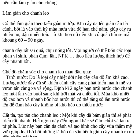
nên cần làm giàn cho chúng.
Làm giàn cho chanh leo
Có thể làm giàn theo kiểu giàn mướp. Khi cây đã lên giàn cần tỉa
cành, bớt lá vào thời kỳ mùa mưa vừa để hạn chế nấm, giúp cây ra
nhiều nụ, đậu nhiều trái. Từ khi hoa nở đến khi có quả chín sẽ mất
khoảng 60 – 90 ngày.
chanh dây rất sai quả, chịu nóng tốt .Mọi người có thể bón các loại
phân vi sinh, phân đạm, lân, NPK … theo liều lượng thích hợp để
cây nhanh lớn.
Chế độ chăm sóc cho chanh leo mau đậu quả:
– Tưới nước: Do là loại cây nhiệt đới nên cây cần độ ẩm khá cao.
Lượng nước đầy đủ sẽ khiến cành cây càng phát triển mạnh mẽ và
vươn tán càng xa và rộng. Định kì 2 ngày bạn tưới nước cho chanh
leo một lần vào buổi sáng khi trời mát và chiều tối. Mùa khô nhiệt
độ cao hơn và nhanh bốc hơi nước thì có thể tăng số lần tưới nước
lên để đảm bảo cây không bị khô héo do thiếu nước
Cắt tỉa, tạo tán cho chanh leo : Một khi cây đã bám giàn thì sẽ phát
triển rất nhanh. Hết ngọn này đến ngọn khác sẽ đâm chồi và lan ra
tứ phía. Lúc này bạn cần tỉa cành và tạo hình cho cây vừa thẩm mỹ
vừa giúp loại bỏ bớt những lá héo úa sâu bệnh giúp cây nhanh ra nụ