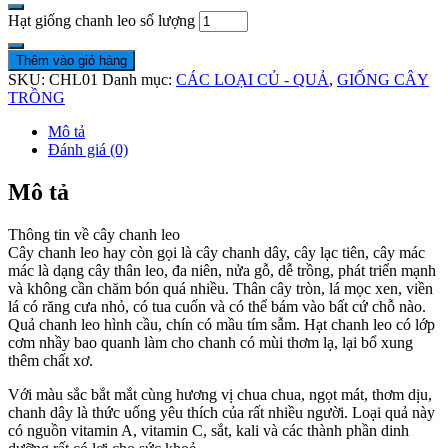
Hạt giống chanh leo số lượng
Thêm vào giỏ hàng
SKU:
CHL01
Danh mục:
CÁC LOẠI CỦ - QUẢ
,
GIỐNG CÂY
TRỒNG
Mô tả
Đánh giá (0)
Mô tả
Thông tin về cây chanh leo
Cây chanh leo hay còn gọi là cây chanh dây, cây lạc tiên, cây mác
mác là dạng cây thân leo, đa niên, nửa gỗ, dễ trồng, phát triển mạnh
và không cần chăm bón quá nhiều. Thân cây tròn, lá mọc xen, viền
lá có răng cưa nhỏ, có tua cuốn và có thể bám vào bất cứ chỗ nào.
Quả chanh leo hình cầu, chín có mầu tím sẫm. Hạt chanh leo có lớp
cơm nhầy bao quanh làm cho chanh có mùi thơm lạ, lại bổ xung
thêm chất xơ.
Với màu sắc bắt mắt cùng hương vị chua chua, ngọt mát, thơm dịu,
chanh dây là thức uống yêu thích của rất nhiều người. Loại quả này
có nguồn vitamin A, vitamin C, sắt, kali và các thành phần dinh