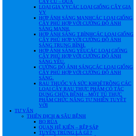
CÂY CỦ – QUẢ
LOẠI GIA VỴ
CÁC LOẠI GIỐNG CÂY GIA
VỴ
HỢP ÁNH SÁNG MẠNH
CÁC LOẠI GIỐNG
CÂY PHÙ HỢP VỚI CƯỜNG ĐỘ ÁNH
SÁNG MẠNH.
HỢP ÁNH SÁNG T.BÌNH
CÁC LOẠI GIỐNG
CÂY PHÙ HỢP VỚI CƯỜNG ĐỘ ÁNH
SÁNG TRUNG BÌNH.
HỢP ÁNH SÁNG YẾU
CÁC LOẠI GIỐNG
CÂY PHÙ HỢP VỚI CƯỜNG ĐỘ ÁNH
SÁNG YẾU.
CƯỜNG ĐỘ ÁNH SÁNG
CÁC LOẠI GIỐNG
CÂY PHÙ HỢP VỚI CƯỜNG ĐỘ ÁNH
SÁNG.
RAU THUỐC VÀ SỨC KHOẺ
TRỒNG CÁC
LOẠI CÂY RAU THỰC PHẨM CÓ TÁC
DỤNG CHỮA BỆNH – MỘT TỦ THỰC
PHẨM CHỨC NĂNG TỰ NHIÊN TUYỆT
VỜI
TƯ VẤN
THIÊN ĐỊCH & SÂU BỆNH
BỌ RÙA
QUAN HỆ KIẾN – RỆP SÁP
TUYẾN TRÙNG LÀ GÌ ?