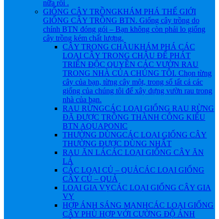
nữa rồi .
GIỐNG CÂY TRỒNG
KHÁM PHÁ THẾ GIỚI
GIỐNG CÂY TRỒNG BTN. Giống cây trồng do
chính BTN đóng gói – Bạn không còn phải lo giống
cây trồng kém chất lượng.
CÂY TRONG CHẬU
KHÁM PHÁ CÁC
LOẠI CÂY TRONG CHẬU ĐỂ PHÁT
TRIỂN ĐỘC QUYỀN CÁC VƯỜN RAU
TRONG NHÀ CỦA CHÚNG TÔI. Chọn từng
cây của bạn, từng cây một, trong số tất cả các
giống của chúng tôi để xây dựng vườn rau trong
nhà của bạn.
RAU RỪNG
CÁC LOẠI GIỐNG RAU RỪNG
ĐÃ ĐƯỢC TRỒNG THÀNH CÔNG KIỂU
BTN AQUAPONIC
THƯỜNG DÙNG
CÁC LOẠI GIỐNG CÂY
THƯỜNG ĐƯỢC DÙNG NHẤT
RAU ĂN LÁ
CÁC LOẠI GIỐNG CÂY ĂN
LÁ
CÁC LOẠI CỦ – QUẢ
CÁC LOẠI GIỐNG
CÂY CỦ – QUẢ
LOẠI GIA VỴ
CÁC LOẠI GIỐNG CÂY GIA
VỴ
HỢP ÁNH SÁNG MẠNH
CÁC LOẠI GIỐNG
CÂY PHÙ HỢP VỚI CƯỜNG ĐỘ ÁNH