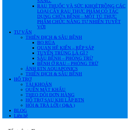
SÁNG.
RAU THUỐC VÀ SỨC KHOẺ
TRỒNG CÁC
LOẠI CÂY RAU THỰC PHẨM CÓ TÁC
DỤNG CHỮA BỆNH – MỘT TỦ THỰC
PHẨM CHỨC NĂNG TỰ NHIÊN TUYỆT
VỜI
TƯ VẤN
THIÊN ĐỊCH & SÂU BỆNH
BỌ RÙA
QUAN HỆ KIẾN – RỆP SÁP
TUYẾN TRÙNG LÀ GÌ ?
SÂU BỆNH – PHÒNG TRỪ
BỆNH Ở RAU – PHÒNG TRỪ
ẢNH БTN AQUAPONICS
THIÊN ĐỊCH & SÂU BỆNH
HỔ TRỢ
TÀI KHOẢN
QUÊN MẬT KHẨU
THEO DÕI ĐƠN HÀNG
HỔ TRỢ SAU KHI LẮP BTN
HỎI & TRẢ LỜI ( Q&A )
BLOG
Liên hệ