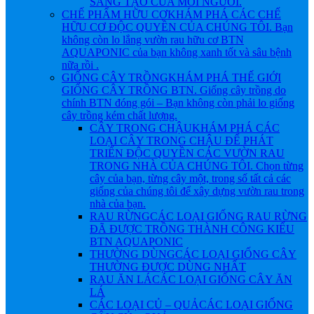
SÁNG TẠO CỦA MỖI NGƯỜI.
CHẾ PHẨM HỮU CƠ
KHÁM PHÁ CÁC CHẾ
HỮU CƠ ĐỘC QUYỀN CỦA CHÚNG TÔI. Bạn
không còn lo lắng vườn rau hữu cơ BTN
AQUAPONIC của bạn không xanh tốt và sâu bệnh
nữa rồi .
GIỐNG CÂY TRỒNG
KHÁM PHÁ THẾ GIỚI
GIỐNG CÂY TRỒNG BTN. Giống cây trồng do
chính BTN đóng gói – Bạn không còn phải lo giống
cây trồng kém chất lượng.
CÂY TRONG CHẬU
KHÁM PHÁ CÁC
LOẠI CÂY TRONG CHẬU ĐỂ PHÁT
TRIỂN ĐỘC QUYỀN CÁC VƯỜN RAU
TRONG NHÀ CỦA CHÚNG TÔI. Chọn từng
cây của bạn, từng cây một, trong số tất cả các
giống của chúng tôi để xây dựng vườn rau trong
nhà của bạn.
RAU RỪNG
CÁC LOẠI GIỐNG RAU RỪNG
ĐÃ ĐƯỢC TRỒNG THÀNH CÔNG KIỂU
BTN AQUAPONIC
THƯỜNG DÙNG
CÁC LOẠI GIỐNG CÂY
THƯỜNG ĐƯỢC DÙNG NHẤT
RAU ĂN LÁ
CÁC LOẠI GIỐNG CÂY ĂN
LÁ
CÁC LOẠI CỦ – QUẢ
CÁC LOẠI GIỐNG