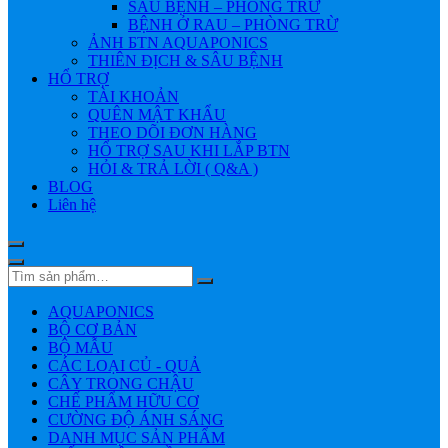
SÂU BỆNH – PHÒNG TRỪ
BỆNH Ở RAU – PHÒNG TRỪ
ẢNH БTN AQUAPONICS
THIÊN ĐỊCH & SÂU BỆNH
HỔ TRỢ
TÀI KHOẢN
QUÊN MẬT KHẨU
THEO DÕI ĐƠN HÀNG
HỔ TRỢ SAU KHI LẮP BTN
HỎI & TRẢ LỜI ( Q&A )
BLOG
Liên hệ
AQUAPONICS
BỘ CƠ BẢN
BỘ MẪU
CÁC LOẠI CỦ - QUẢ
CÂY TRONG CHẬU
CHẾ PHẨM HỮU CƠ
CƯỜNG ĐỘ ÁNH SÁNG
DANH MỤC SẢN PHẨM