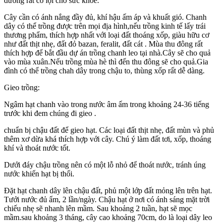
dưỡng rất có lợi cho sức khoẻ.
Cây cần có ánh nắng đầy đủ, khí hậu ấm áp và khuất gió. Chanh
dây có thể trồng được trên mọi địa hình,nếu trồng kinh tế lấy trái
thương phẩm, thích hợp nhất với loại đất thoáng xốp, giàu hữu cơ
như đất thịt nhẹ, đất đỏ bazan, feralit, đất cát . Mùa thu đông rất
thích hợp để bắt đầu dự án trồng chanh leo tại nhà.Cây sẽ cho quả
vào mùa xuân.Nếu trồng mùa hè thì đến thu đông sẽ cho quả.Gia
đình có thể trồng chah dây trong chậu to, thùng xốp rất dễ dàng.
Gieo trồng:
Ngâm hạt chanh vào trong nước âm ấm trong khoảng 24-36 tiếng
trước khi đem chúng đi gieo .
chuẩn bị chậu đất để gieo hạt. Các loại đất thịt nhẹ, đất mùn và phủ
thêm xơ dừa khá thích hợp với cây. Chú ý làm đất tơi, xốp, thoáng
khí và thoát nước tốt.
Dưới đáy chậu trồng nên có một lỗ nhỏ để thoát nước, tránh úng
nước khiến hạt bị thối.
Đặt hạt chanh dây lên chậu đất, phủ một lớp đất mỏng lên trên hạt.
Tưới nước đủ ẩm, 2 lần/ngày. Chậu hạt ở nơi có ánh sáng mặt trời
chiếu nhẹ sẽ nhanh lên mầm. Sau khoảng 2 tuần, hạt sẽ mọc
mầm.sau khoảng 3 tháng, cây cao khoảng 70cm, do là loại dây leo