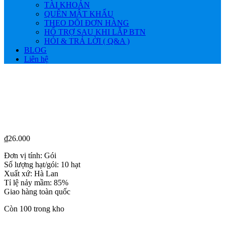
TÀI KHOẢN
QUÊN MẬT KHẨU
THEO DÕI ĐƠN HÀNG
HỔ TRỢ SAU KHI LẮP BTN
HỎI & TRẢ LỜI ( Q&A )
BLOG
Liên hệ
₫
26.000
Đơn vị tính: Gói
Số lượng hạt/gói: 10 hạt
Xuất xứ: Hà Lan
Tỉ lệ nảy mầm: 85%
Giao hàng toàn quốc
Còn 100 trong kho