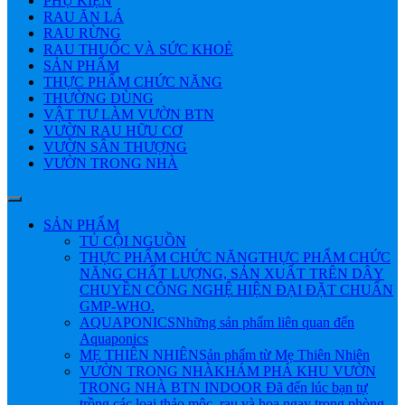
PHỤ KIỆN
RAU ĂN LÁ
RAU RỪNG
RAU THUỐC VÀ SỨC KHOẺ
SẢN PHẨM
THỰC PHẨM CHỨC NĂNG
THƯỜNG DÙNG
VẬT TƯ LÀM VƯỜN BTN
VƯỜN RAU HỮU CƠ
VƯỜN SÂN THƯỢNG
VƯỜN TRONG NHÀ
SẢN PHẨM
TỦ CỘI NGUỒN
THỰC PHẨM CHỨC NĂNG
THỰC PHẨM CHỨC
NĂNG CHẤT LƯỢNG, SẢN XUẤT TRÊN DÂY
CHUYỀN CÔNG NGHỆ HIỆN ĐẠI ĐẶT CHUẨN
GMP-WHO.
AQUAPONICS
Những sản phẩm liên quan đến
Aquaponics
MẸ THIÊN NHIÊN
Sản phẩm từ Mẹ Thiên Nhiên
VƯỜN TRONG NHÀ
KHÁM PHÁ KHU VƯỜN
TRONG NHÀ BTN INDOOR Đã đến lúc bạn tự
trồng các loại thảo mộc, rau và hoa ngay trong phòng