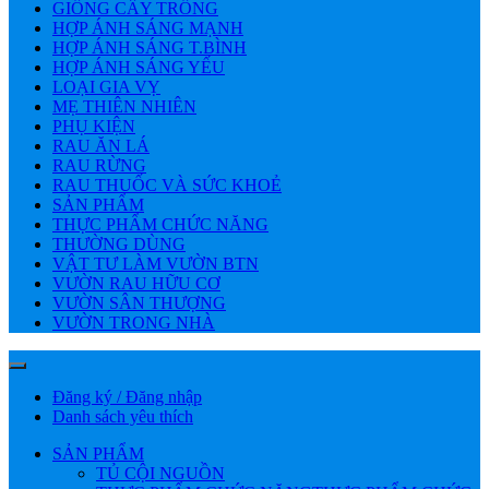
GIỐNG CÂY TRỒNG
HỢP ÁNH SÁNG MẠNH
HỢP ÁNH SÁNG T.BÌNH
HỢP ÁNH SÁNG YẾU
LOẠI GIA VỴ
MẸ THIÊN NHIÊN
PHỤ KIỆN
RAU ĂN LÁ
RAU RỪNG
RAU THUỐC VÀ SỨC KHOẺ
SẢN PHẨM
THỰC PHẨM CHỨC NĂNG
THƯỜNG DÙNG
VẬT TƯ LÀM VƯỜN BTN
VƯỜN RAU HỮU CƠ
VƯỜN SÂN THƯỢNG
VƯỜN TRONG NHÀ
Đăng ký / Đăng nhập
Danh sách yêu thích
SẢN PHẨM
TỦ CỘI NGUỒN