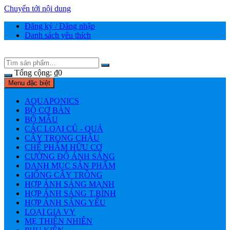
Chuyển tới nội dung
Đăng ký / Đăng nhập
Danh sách yêu thích
Tổng cộng:
₫
0
Menu đặc biệt
AQUAPONICS
BỘ CƠ BẢN
BỘ MẪU
CÁC LOẠI CỦ - QUẢ
CÂY TRONG CHẬU
CHẾ PHẨM HỮU CƠ
CƯỜNG ĐỘ ÁNH SÁNG
DANH MỤC SẢN PHẨM
GIỐNG CÂY TRỒNG
HỢP ÁNH SÁNG MẠNH
HỢP ÁNH SÁNG T.BÌNH
HỢP ÁNH SÁNG YẾU
LOẠI GIA VỴ
MẸ THIÊN NHIÊN