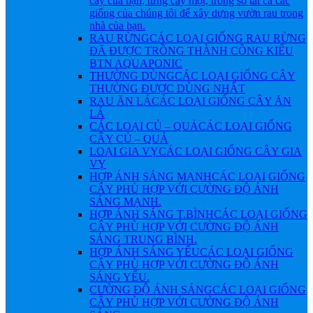
cây của bạn, từng cây một, trong số tất cả các
giống của chúng tôi để xây dựng vườn rau trong
nhà của bạn.
RAU RỪNG
CÁC LOẠI GIỐNG RAU RỪNG
ĐÃ ĐƯỢC TRỒNG THÀNH CÔNG KIỂU
BTN AQUAPONIC
THƯỜNG DÙNG
CÁC LOẠI GIỐNG CÂY
THƯỜNG ĐƯỢC DÙNG NHẤT
RAU ĂN LÁ
CÁC LOẠI GIỐNG CÂY ĂN
LÁ
CÁC LOẠI CỦ – QUẢ
CÁC LOẠI GIỐNG
CÂY CỦ – QUẢ
LOẠI GIA VỴ
CÁC LOẠI GIỐNG CÂY GIA
VỴ
HỢP ÁNH SÁNG MẠNH
CÁC LOẠI GIỐNG
CÂY PHÙ HỢP VỚI CƯỜNG ĐỘ ÁNH
SÁNG MẠNH.
HỢP ÁNH SÁNG T.BÌNH
CÁC LOẠI GIỐNG
CÂY PHÙ HỢP VỚI CƯỜNG ĐỘ ÁNH
SÁNG TRUNG BÌNH.
HỢP ÁNH SÁNG YẾU
CÁC LOẠI GIỐNG
CÂY PHÙ HỢP VỚI CƯỜNG ĐỘ ÁNH
SÁNG YẾU.
CƯỜNG ĐỘ ÁNH SÁNG
CÁC LOẠI GIỐNG
CÂY PHÙ HỢP VỚI CƯỜNG ĐỘ ÁNH