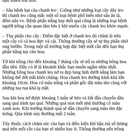
đậu nhiều trái hơn.
– Sâu bệnh hại của chanh leo : Giống như những loại cây dây leo
thì chanh leo cũng mắc một số loại bệnh phổ biến như sâu ăn lá,
đốm nâu vv. Bệnh phấn trắng hay thối quả cũng là những loại bệnh
người trồng cần quan tâm lưu ý khi muốn cây chanh leo khỏe mạnh.
– Thụ phấn cho cây : Điểm đặc biệt ở chanh leo đó chính là trên
một cây có cả hoa đực và cái. Thông thường cây sẽ tự thụ phấn nhờ
ong bướm. Trong một số trường hợp đặc biệt mới cần đến bạn thụ
phấn bằng tay cho hoa.
Từ khi trồng cho đến khoảng 7 tháng cây sẽ trổ ra những bông hoa
đầu tiên. Đây có lẽ là khoảnh khắc bạn muốn ngắm nhìn nhất.
Những bông hoa chanh leo nở ra đẹp lung linh dưới nắng làm bạn
không thể dời mắt khỏi chúng. Hoa chanh leo đường kính khá lớn
khoảng 10cm. Hoa có màu trắng và phần gốc đài màu tím cùng với
những tua rua khá lạ mắt.
Sau khi hoa nở được khoảng 1 tuần sẽ héo và bắt đầu chuyển dần
sang quá trình tạo quả. Những quả non mới nhú thường có màu
xanh non. Khi trưởng thành quả sẽ dần chuyển sang màu tím đặc
trưng. Qúa trình này thường mất 2 tuần.
Tùy thuộc cách chăm sóc của bạn và điều kiện khí hậu mà số lượng
quả trên mỗi cây của bạn sẽ nhiều hay ít. Thông thường nếu trồng