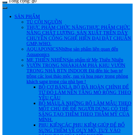
Tổng cộng:
₫
0
SẢN PHẨM
TỦ CỘI NGUỒN
THỰC PHẨM CHỨC NĂNG
THỰC PHẨM CHỨC
NĂNG CHẤT LƯỢNG, SẢN XUẤT TRÊN DÂY
CHUYỀN CÔNG NGHỆ HIỆN ĐẠI ĐẶT CHUẨN
GMP-WHO.
AQUAPONICS
Những sản phẩm liên quan đến
Aquaponics
MẸ THIÊN NHIÊN
Sản phẩm từ Mẹ Thiên Nhiên
VƯỜN TRONG NHÀ
KHÁM PHÁ KHU VƯỜN
TRONG NHÀ BTN INDOOR Đã đến lúc bạn tự
trồng các loại thảo mộc, rau và hoa ngay trong phòng
khách sang trọng của nhà bạn !
BỘ CƠ BẢN
LÀ BỘ ĐÃ HOÀN CHỈNH ĐỂ
TỪ ĐÓ LÀM NỀN TẲNG MỎ RỘNG THEO
YÊU CẦU
BỘ MẪU
LÀ NHỮNG BỘ LÀM MẪU THEO
MỘT CHỦ ĐỀ ĐỂ NGƯỜI DÙNG CÓ THỂ
SÁNG TẠO THÊM THEO THẪM MỸ CỦA
MÌNH.
PHỤ KIỆN
CÁC PHỤ KIỆM GIÚP ĐỂ BỔ
SUNG THÊM VỀ QUY MÔ, TUỲ VÀO