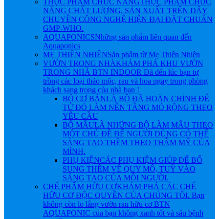
THỰC PHẨM CHỨC NĂNG
THỰC PHẨM CHỨC
NĂNG CHẤT LƯỢNG, SẢN XUẤT TRÊN DÂY
CHUYỀN CÔNG NGHỆ HIỆN ĐẠI ĐẶT CHUẨN
GMP-WHO.
AQUAPONICS
Những sản phẩm liên quan đến
Aquaponics
MẸ THIÊN NHIÊN
Sản phẩm từ Mẹ Thiên Nhiên
VƯỜN TRONG NHÀ
KHÁM PHÁ KHU VƯỜN
TRONG NHÀ BTN INDOOR Đã đến lúc bạn tự
trồng các loại thảo mộc, rau và hoa ngay trong phòng
khách sang trọng của nhà bạn !
BỘ CƠ BẢN
LÀ BỘ ĐÃ HOÀN CHỈNH ĐỂ
TỪ ĐÓ LÀM NỀN TẲNG MỎ RỘNG THEO
YÊU CẦU
BỘ MẪU
LÀ NHỮNG BỘ LÀM MẪU THEO
MỘT CHỦ ĐỀ ĐỂ NGƯỜI DÙNG CÓ THỂ
SÁNG TẠO THÊM THEO THẪM MỸ CỦA
MÌNH.
PHỤ KIỆN
CÁC PHỤ KIỆM GIÚP ĐỂ BỔ
SUNG THÊM VỀ QUY MÔ, TUỲ VÀO
SÁNG TẠO CỦA MỖI NGƯỜI.
CHẾ PHẨM HỮU CƠ
KHÁM PHÁ CÁC CHẾ
HỮU CƠ ĐỘC QUYỀN CỦA CHÚNG TÔI. Bạn
không còn lo lắng vườn rau hữu cơ BTN
AQUAPONIC của bạn không xanh tốt và sâu bệnh