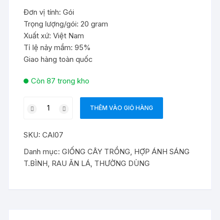
Đơn vị tính: Gói
Trọng lượng/gói: 20 gram
Xuất xứ: Việt Nam
Tỉ lệ nảy mầm: 95%
Giao hàng toàn quốc
Còn 87 trong kho
Hạt
THÊM VÀO GIỎ HÀNG
giống
rau
SKU:
CAI07
cải
mơ
Danh mục:
GIỐNG CÂY TRỒNG
,
HỢP ÁNH SÁNG
lùn
T.BÌNH
,
RAU ĂN LÁ
,
THƯỜNG DÙNG
(cải
mơ
đăm)
số
lượng