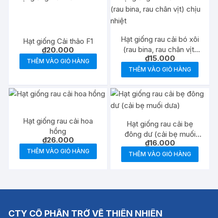
Hạt giống rau cải bó xôi
Hạt giống Cải thảo F1
(rau bina, rau chân vịt)
₫
20.000
₫
15.000
chịu nhiệt
THÊM VÀO GIỎ HÀNG
THÊM VÀO GIỎ HÀNG
Hạt giống rau cải hoa
Hạt giống rau cải bẹ
hồng
đông dư (cải bẹ muối
₫
26.000
₫
16.000
dưa)
THÊM VÀO GIỎ HÀNG
THÊM VÀO GIỎ HÀNG
CTY CỔ PHẦN TRỞ VỀ THIÊN NHIÊN