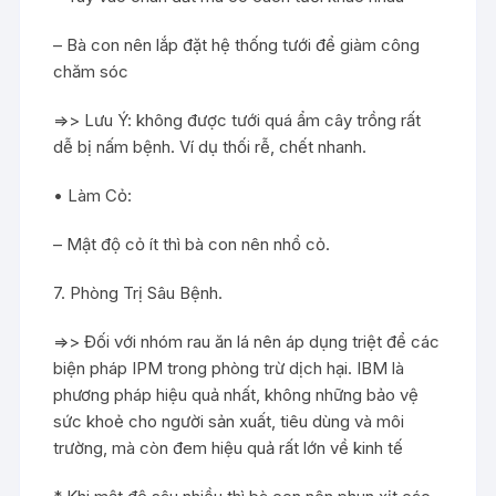
– Bà con nên lắp đặt hệ thống tưới để giàm công
chăm sóc
=>> Lưu Ý: không được tưới quá ẩm cây trồng rất
dễ bị nấm bệnh. Ví dụ thối rễ, chết nhanh.
• Làm Cỏ:
– Mật độ cỏ ít thì bà con nên nhổ cỏ.
7. Phòng Trị Sâu Bệnh.
=>> Đối với nhóm rau ăn lá nên áp dụng triệt để các
biện pháp IPM trong phòng trừ dịch hại. IBM là
phương pháp hiệu quả nhất, không những bảo vệ
sức khoẻ cho người sản xuất, tiêu dùng và môi
trường, mà còn đem hiệu quả rất lớn về kinh tế