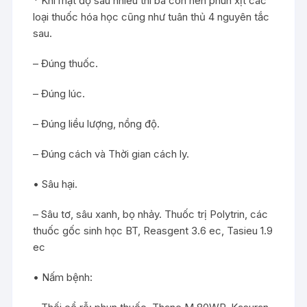
* Khi mật độ sâu nhiều thì bà con nên phun xịt các
loại thuốc hóa học cũng như tuân thủ 4 nguyên tắc
sau.
– Đúng thuốc.
– Đúng lúc.
– Đúng liều lượng, nồng độ.
– Đúng cách và Thời gian cách ly.
• Sâu hại.
– Sâu tơ, sâu xanh, bọ nhảy. Thuốc trị Polytrin, các
thuốc gốc sinh học BT, Reasgent 3.6 ec, Tasieu 1.9
ec
• Nấm bệnh: