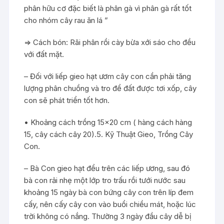
phân hữu cơ đặc biết là phân gà vì phân gà rất tốt
cho nhóm cây rau ăn lá ”
=> Cách bón: Rãi phân rồi cày bừa xới sáo cho đều
với đất mặt.
– Đối với liếp gieo hạt ươm cây con cần phải tăng
lượng phân chuồng và tro để đất được tơi xốp, cây
con sẽ phát triển tốt hơn.
• Khoảng cách trồng 15×20 cm ( hàng cách hàng
15, cây cách cây 20).5. Kỹ Thuật Gieo, Trồng Cây
Con.
– Bà Con gieo hạt đểu trên các liếp ương, sau đó
bà con rải nhẹ một lớp tro trấu rồi tưới nước sau
khoảng 15 ngày bà con bứng cây con trên líp đem
cấy, nên cấy cây con vào buổi chiều mát, hoặc lúc
trời không có nắng. Thường 3 ngày đầu cây dễ bị