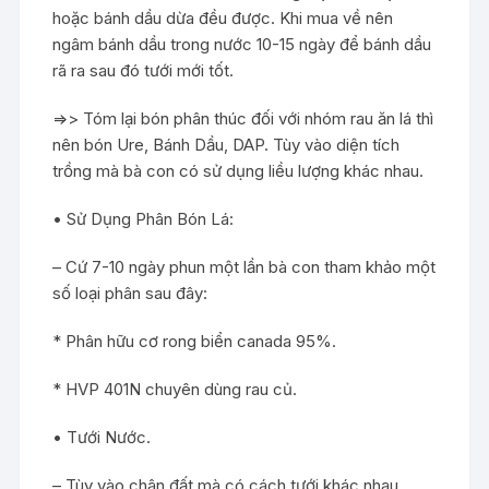
hoặc bánh dầu dừa đều được. Khi mua về nên
ngâm bánh dầu trong nước 10-15 ngày để bánh dầu
rã ra sau đó tưới mới tốt.
=>> Tóm lại bón phân thúc đối với nhóm rau ăn lá thì
nên bón Ure, Bánh Dầu, DAP. Tùy vào diện tích
trồng mà bà con có sử dụng liều lượng khác nhau.
• Sử Dụng Phân Bón Lá:
– Cứ 7-10 ngày phun một lần bà con tham khảo một
số loại phân sau đây:
* Phân hữu cơ rong biển canada 95%.
* HVP 401N chuyên dùng rau củ.
• Tưới Nước.
– Tùy vào chân đất mà có cách tưới khác nhau