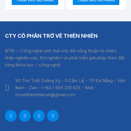
THÊM VÀO GIỎ HÀNG
THÊM VÀO GIỎ HÀNG
CTY CỔ PHẦN TRỞ VỀ THIÊN NHIÊN
BTN — Công nghệ sinh thái cho đời sống thuận tự nhiên;
nhận nghiên cứu, thử nghiệm và phát triển giải pháp theo đặt
hàng khoa học – công nghệ.
191 Tôn Thất Dương Kỵ - P.Cẩm Lệ - TP Đà Nẵng - Việt
Nam - Zalo : (+84 ) 905 229 625 - Mail :
trovethiennhienvn@gmail.com