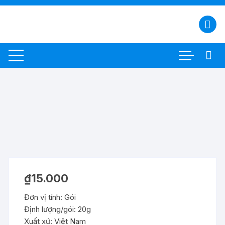
Chuyển
tới
nội
dung
₫
15.000
Đơn vị tính: Gói
Định lượng/gói: 20g
Xuất xứ: Việt Nam