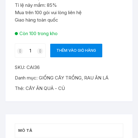
Tỉ lệ nảy mầm: 85%
Mua trên 100 gói vui lòng liên hệ
Giao hàng toàn quốc
Còn 100 trong kho
Hạt
THÊM VÀO GIỎ HÀNG
giống
cải
SKU:
CAI36
ngọt
cọng
Danh mục:
GIỐNG CÂY TRỒNG
,
RAU ĂN LÁ
xanh
Thẻ:
CÂY ĂN QUẢ - CỦ
số
lượng
MÔ TẢ