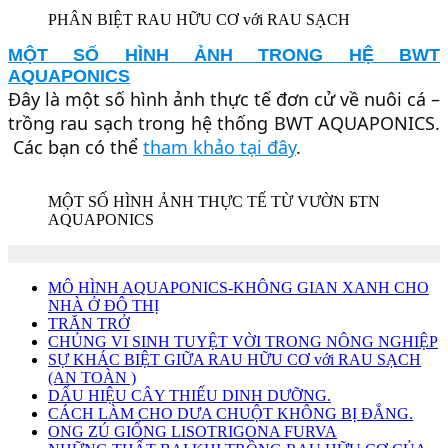
PHÂN BIỆT RAU HỮU CƠ với RAU SẠCH
MỘT SỐ HÌNH ẢNH TRONG HỆ BWT
AQUAPONICS
Đây là một số hình ảnh thực tế đơn cử về nuôi cá –
trồng rau sạch trong hệ thống BWT AQUAPONICS.
Các bạn có thể
tham khảo tại đây
.
MỘT SỐ HÌNH ẢNH THỰC TẾ TỪ VƯỜN БTN
AQUAPONICS
MÔ HÌNH AQUAPONICS-KHÔNG GIAN XANH CHO
NHÀ Ở ĐÔ THỊ
TRĂN TRỞ
CHỦNG VI SINH TUYỆT VỜI TRONG NÔNG NGHIỆP
SỰ KHÁC BIỆT GIỮA RAU HỮU CƠ với RAU SẠCH
(AN TOÀN )
DẤU HIỆU CÂY THIẾU DINH DƯỠNG.
CÁCH LÀM CHO DƯA CHUỘT KHÔNG BỊ ĐẮNG.
ONG ZÚ GIỐNG LISOTRIGONA FURVA