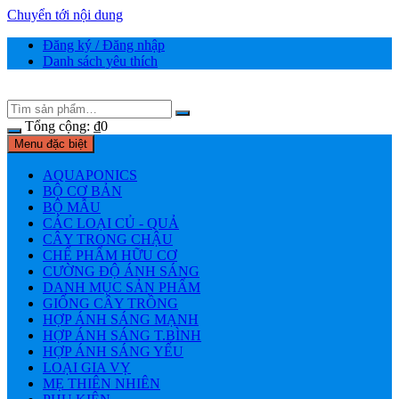
Chuyển tới nội dung
Đăng ký / Đăng nhập
Danh sách yêu thích
Tổng cộng:
₫
0
Menu đặc biệt
AQUAPONICS
BỘ CƠ BẢN
BỘ MẪU
CÁC LOẠI CỦ - QUẢ
CÂY TRONG CHẬU
CHẾ PHẨM HỮU CƠ
CƯỜNG ĐỘ ÁNH SÁNG
DANH MỤC SẢN PHẨM
GIỐNG CÂY TRỒNG
HỢP ÁNH SÁNG MẠNH
HỢP ÁNH SÁNG T.BÌNH
HỢP ÁNH SÁNG YẾU
LOẠI GIA VỴ
MẸ THIÊN NHIÊN