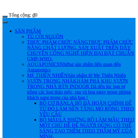
Tổng cộng:
₫
0
SẢN PHẨM
TỦ CỘI NGUỒN
THỰC PHẨM CHỨC NĂNG
THỰC PHẨM CHỨC
NĂNG CHẤT LƯỢNG, SẢN XUẤT TRÊN DÂY
CHUYỀN CÔNG NGHỆ HIỆN ĐẠI ĐẶT CHUẨN
GMP-WHO.
AQUAPONICS
Những sản phẩm liên quan đến
Aquaponics
MẸ THIÊN NHIÊN
Sản phẩm từ Mẹ Thiên Nhiên
VƯỜN TRONG NHÀ
KHÁM PHÁ KHU VƯỜN
TRONG NHÀ BTN INDOOR Đã đến lúc bạn tự
trồng các loại thảo mộc, rau và hoa ngay trong phòng
khách sang trọng của nhà bạn !
BỘ CƠ BẢN
LÀ BỘ ĐÃ HOÀN CHỈNH ĐỂ
TỪ ĐÓ LÀM NỀN TẲNG MỎ RỘNG THEO
YÊU CẦU
BỘ MẪU
LÀ NHỮNG BỘ LÀM MẪU THEO
MỘT CHỦ ĐỀ ĐỂ NGƯỜI DÙNG CÓ THỂ
SÁNG TẠO THÊM THEO THẪM MỸ CỦA
MÌNH.