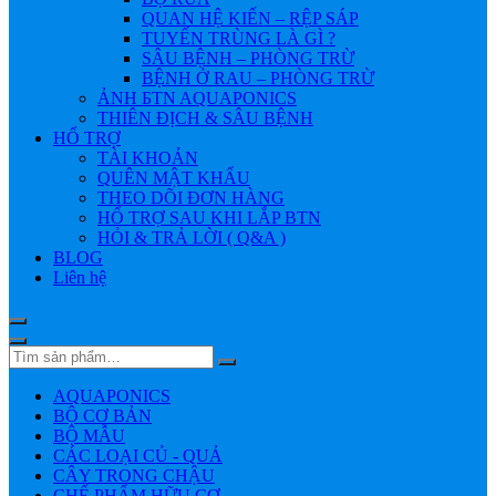
QUAN HỆ KIẾN – RỆP SÁP
TUYẾN TRÙNG LÀ GÌ ?
SÂU BỆNH – PHÒNG TRỪ
BỆNH Ở RAU – PHÒNG TRỪ
ẢNH БTN AQUAPONICS
THIÊN ĐỊCH & SÂU BỆNH
HỔ TRỢ
TÀI KHOẢN
QUÊN MẬT KHẨU
THEO DÕI ĐƠN HÀNG
HỔ TRỢ SAU KHI LẮP BTN
HỎI & TRẢ LỜI ( Q&A )
BLOG
Liên hệ
AQUAPONICS
BỘ CƠ BẢN
BỘ MẪU
CÁC LOẠI CỦ - QUẢ
CÂY TRONG CHẬU
CHẾ PHẨM HỮU CƠ