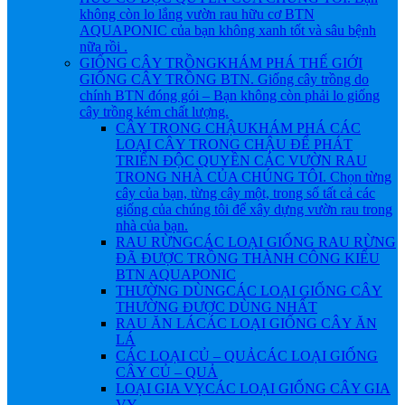
không còn lo lắng vườn rau hữu cơ BTN
AQUAPONIC của bạn không xanh tốt và sâu bệnh
nữa rồi .
GIỐNG CÂY TRỒNG
KHÁM PHÁ THẾ GIỚI
GIỐNG CÂY TRỒNG BTN. Giống cây trồng do
chính BTN đóng gói – Bạn không còn phải lo giống
cây trồng kém chất lượng.
CÂY TRONG CHẬU
KHÁM PHÁ CÁC
LOẠI CÂY TRONG CHẬU ĐỂ PHÁT
TRIỂN ĐỘC QUYỀN CÁC VƯỜN RAU
TRONG NHÀ CỦA CHÚNG TÔI. Chọn từng
cây của bạn, từng cây một, trong số tất cả các
giống của chúng tôi để xây dựng vườn rau trong
nhà của bạn.
RAU RỪNG
CÁC LOẠI GIỐNG RAU RỪNG
ĐÃ ĐƯỢC TRỒNG THÀNH CÔNG KIỂU
BTN AQUAPONIC
THƯỜNG DÙNG
CÁC LOẠI GIỐNG CÂY
THƯỜNG ĐƯỢC DÙNG NHẤT
RAU ĂN LÁ
CÁC LOẠI GIỐNG CÂY ĂN
LÁ
CÁC LOẠI CỦ – QUẢ
CÁC LOẠI GIỐNG
CÂY CỦ – QUẢ
LOẠI GIA VỴ
CÁC LOẠI GIỐNG CÂY GIA
VỴ