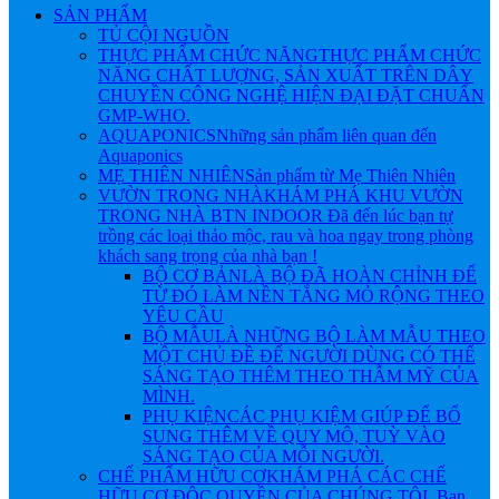
SẢN PHẨM
TỦ CỘI NGUỒN
THỰC PHẨM CHỨC NĂNG
THỰC PHẨM CHỨC
NĂNG CHẤT LƯỢNG, SẢN XUẤT TRÊN DÂY
CHUYỀN CÔNG NGHỆ HIỆN ĐẠI ĐẶT CHUẨN
GMP-WHO.
AQUAPONICS
Những sản phẩm liên quan đến
Aquaponics
MẸ THIÊN NHIÊN
Sản phẩm từ Mẹ Thiên Nhiên
VƯỜN TRONG NHÀ
KHÁM PHÁ KHU VƯỜN
TRONG NHÀ BTN INDOOR Đã đến lúc bạn tự
trồng các loại thảo mộc, rau và hoa ngay trong phòng
khách sang trọng của nhà bạn !
BỘ CƠ BẢN
LÀ BỘ ĐÃ HOÀN CHỈNH ĐỂ
TỪ ĐÓ LÀM NỀN TẲNG MỎ RỘNG THEO
YÊU CẦU
BỘ MẪU
LÀ NHỮNG BỘ LÀM MẪU THEO
MỘT CHỦ ĐỀ ĐỂ NGƯỜI DÙNG CÓ THỂ
SÁNG TẠO THÊM THEO THẪM MỸ CỦA
MÌNH.
PHỤ KIỆN
CÁC PHỤ KIỆM GIÚP ĐỂ BỔ
SUNG THÊM VỀ QUY MÔ, TUỲ VÀO
SÁNG TẠO CỦA MỖI NGƯỜI.
CHẾ PHẨM HỮU CƠ
KHÁM PHÁ CÁC CHẾ
HỮU CƠ ĐỘC QUYỀN CỦA CHÚNG TÔI. Bạn