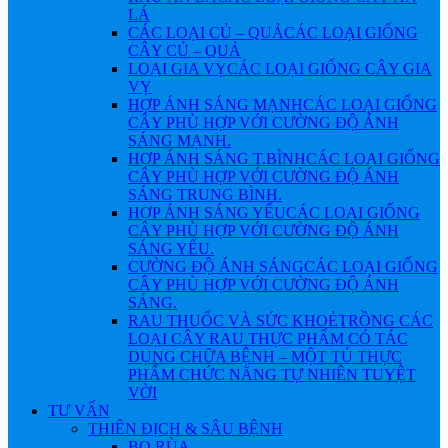
LÁ
CÁC LOẠI CỦ – QUẢ
CÁC LOẠI GIỐNG
CÂY CỦ – QUẢ
LOẠI GIA VỴ
CÁC LOẠI GIỐNG CÂY GIA
VỴ
HỢP ÁNH SÁNG MẠNH
CÁC LOẠI GIỐNG
CÂY PHÙ HỢP VỚI CƯỜNG ĐỘ ÁNH
SÁNG MẠNH.
HỢP ÁNH SÁNG T.BÌNH
CÁC LOẠI GIỐNG
CÂY PHÙ HỢP VỚI CƯỜNG ĐỘ ÁNH
SÁNG TRUNG BÌNH.
HỢP ÁNH SÁNG YẾU
CÁC LOẠI GIỐNG
CÂY PHÙ HỢP VỚI CƯỜNG ĐỘ ÁNH
SÁNG YẾU.
CƯỜNG ĐỘ ÁNH SÁNG
CÁC LOẠI GIỐNG
CÂY PHÙ HỢP VỚI CƯỜNG ĐỘ ÁNH
SÁNG.
RAU THUỐC VÀ SỨC KHOẺ
TRỒNG CÁC
LOẠI CÂY RAU THỰC PHẨM CÓ TÁC
DỤNG CHỮA BỆNH – MỘT TỦ THỰC
PHẨM CHỨC NĂNG TỰ NHIÊN TUYỆT
VỜI
TƯ VẤN
THIÊN ĐỊCH & SÂU BỆNH
BỌ RÙA