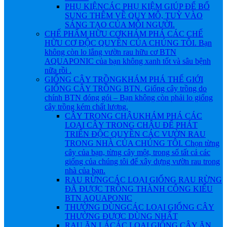
PHỤ KIỆN
CÁC PHỤ KIỆM GIÚP ĐỂ BỔ
SUNG THÊM VỀ QUY MÔ, TUỲ VÀO
SÁNG TẠO CỦA MỖI NGƯỜI.
CHẾ PHẨM HỮU CƠ
KHÁM PHÁ CÁC CHẾ
HỮU CƠ ĐỘC QUYỀN CỦA CHÚNG TÔI. Bạn
không còn lo lắng vườn rau hữu cơ BTN
AQUAPONIC của bạn không xanh tốt và sâu bệnh
nữa rồi .
GIỐNG CÂY TRỒNG
KHÁM PHÁ THẾ GIỚI
GIỐNG CÂY TRỒNG BTN. Giống cây trồng do
chính BTN đóng gói – Bạn không còn phải lo giống
cây trồng kém chất lượng.
CÂY TRONG CHẬU
KHÁM PHÁ CÁC
LOẠI CÂY TRONG CHẬU ĐỂ PHÁT
TRIỂN ĐỘC QUYỀN CÁC VƯỜN RAU
TRONG NHÀ CỦA CHÚNG TÔI. Chọn từng
cây của bạn, từng cây một, trong số tất cả các
giống của chúng tôi để xây dựng vườn rau trong
nhà của bạn.
RAU RỪNG
CÁC LOẠI GIỐNG RAU RỪNG
ĐÃ ĐƯỢC TRỒNG THÀNH CÔNG KIỂU
BTN AQUAPONIC
THƯỜNG DÙNG
CÁC LOẠI GIỐNG CÂY
THƯỜNG ĐƯỢC DÙNG NHẤT
RAU ĂN LÁ
CÁC LOẠI GIỐNG CÂY ĂN