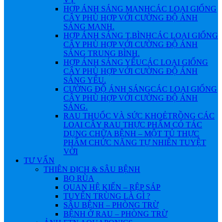
HỢP ÁNH SÁNG MẠNH
CÁC LOẠI GIỐNG
CÂY PHÙ HỢP VỚI CƯỜNG ĐỘ ÁNH
SÁNG MẠNH.
HỢP ÁNH SÁNG T.BÌNH
CÁC LOẠI GIỐNG
CÂY PHÙ HỢP VỚI CƯỜNG ĐỘ ÁNH
SÁNG TRUNG BÌNH.
HỢP ÁNH SÁNG YẾU
CÁC LOẠI GIỐNG
CÂY PHÙ HỢP VỚI CƯỜNG ĐỘ ÁNH
SÁNG YẾU.
CƯỜNG ĐỘ ÁNH SÁNG
CÁC LOẠI GIỐNG
CÂY PHÙ HỢP VỚI CƯỜNG ĐỘ ÁNH
SÁNG.
RAU THUỐC VÀ SỨC KHOẺ
TRỒNG CÁC
LOẠI CÂY RAU THỰC PHẨM CÓ TÁC
DỤNG CHỮA BỆNH – MỘT TỦ THỰC
PHẨM CHỨC NĂNG TỰ NHIÊN TUYỆT
VỜI
TƯ VẤN
THIÊN ĐỊCH & SÂU BỆNH
BỌ RÙA
QUAN HỆ KIẾN – RỆP SÁP
TUYẾN TRÙNG LÀ GÌ ?
SÂU BỆNH – PHÒNG TRỪ
BỆNH Ở RAU – PHÒNG TRỪ