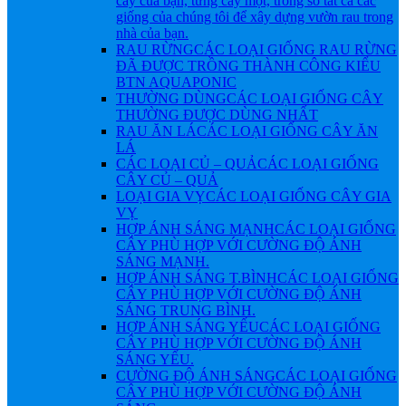
cây của bạn, từng cây một, trong số tất cả các
giống của chúng tôi để xây dựng vườn rau trong
nhà của bạn.
RAU RỪNG
CÁC LOẠI GIỐNG RAU RỪNG
ĐÃ ĐƯỢC TRỒNG THÀNH CÔNG KIỂU
BTN AQUAPONIC
THƯỜNG DÙNG
CÁC LOẠI GIỐNG CÂY
THƯỜNG ĐƯỢC DÙNG NHẤT
RAU ĂN LÁ
CÁC LOẠI GIỐNG CÂY ĂN
LÁ
CÁC LOẠI CỦ – QUẢ
CÁC LOẠI GIỐNG
CÂY CỦ – QUẢ
LOẠI GIA VỴ
CÁC LOẠI GIỐNG CÂY GIA
VỴ
HỢP ÁNH SÁNG MẠNH
CÁC LOẠI GIỐNG
CÂY PHÙ HỢP VỚI CƯỜNG ĐỘ ÁNH
SÁNG MẠNH.
HỢP ÁNH SÁNG T.BÌNH
CÁC LOẠI GIỐNG
CÂY PHÙ HỢP VỚI CƯỜNG ĐỘ ÁNH
SÁNG TRUNG BÌNH.
HỢP ÁNH SÁNG YẾU
CÁC LOẠI GIỐNG
CÂY PHÙ HỢP VỚI CƯỜNG ĐỘ ÁNH
SÁNG YẾU.
CƯỜNG ĐỘ ÁNH SÁNG
CÁC LOẠI GIỐNG
CÂY PHÙ HỢP VỚI CƯỜNG ĐỘ ÁNH