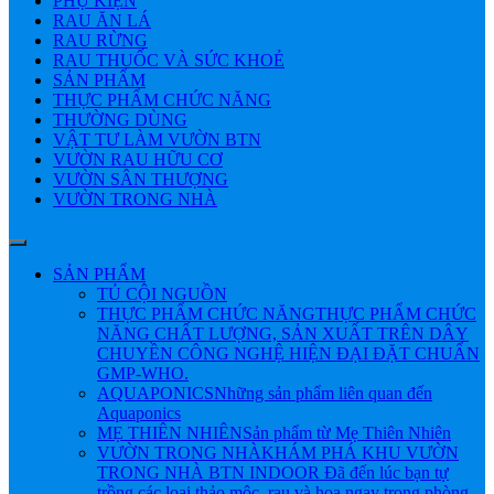
PHỤ KIỆN
RAU ĂN LÁ
RAU RỪNG
RAU THUỐC VÀ SỨC KHOẺ
SẢN PHẨM
THỰC PHẨM CHỨC NĂNG
THƯỜNG DÙNG
VẬT TƯ LÀM VƯỜN BTN
VƯỜN RAU HỮU CƠ
VƯỜN SÂN THƯỢNG
VƯỜN TRONG NHÀ
SẢN PHẨM
TỦ CỘI NGUỒN
THỰC PHẨM CHỨC NĂNG
THỰC PHẨM CHỨC
NĂNG CHẤT LƯỢNG, SẢN XUẤT TRÊN DÂY
CHUYỀN CÔNG NGHỆ HIỆN ĐẠI ĐẶT CHUẨN
GMP-WHO.
AQUAPONICS
Những sản phẩm liên quan đến
Aquaponics
MẸ THIÊN NHIÊN
Sản phẩm từ Mẹ Thiên Nhiên
VƯỜN TRONG NHÀ
KHÁM PHÁ KHU VƯỜN
TRONG NHÀ BTN INDOOR Đã đến lúc bạn tự
trồng các loại thảo mộc, rau và hoa ngay trong phòng