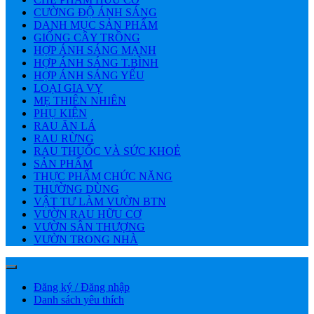
CƯỜNG ĐỘ ÁNH SÁNG
DANH MỤC SẢN PHẨM
GIỐNG CÂY TRỒNG
HỢP ÁNH SÁNG MẠNH
HỢP ÁNH SÁNG T.BÌNH
HỢP ÁNH SÁNG YẾU
LOẠI GIA VỴ
MẸ THIÊN NHIÊN
PHỤ KIỆN
RAU ĂN LÁ
RAU RỪNG
RAU THUỐC VÀ SỨC KHOẺ
SẢN PHẨM
THỰC PHẨM CHỨC NĂNG
THƯỜNG DÙNG
VẬT TƯ LÀM VƯỜN BTN
VƯỜN RAU HỮU CƠ
VƯỜN SÂN THƯỢNG
VƯỜN TRONG NHÀ
Đăng ký / Đăng nhập
Danh sách yêu thích