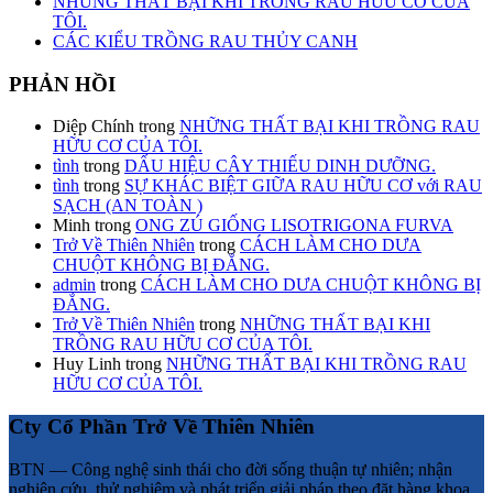
NHỮNG THẤT BẠI KHI TRỒNG RAU HỮU CƠ CỦA
TÔI.
CÁC KIỂU TRỒNG RAU THỦY CANH
PHẢN HỒI
Diệp Chính
trong
NHỮNG THẤT BẠI KHI TRỒNG RAU
HỮU CƠ CỦA TÔI.
tình
trong
DẤU HIỆU CÂY THIẾU DINH DƯỠNG.
tình
trong
SỰ KHÁC BIỆT GIỮA RAU HỮU CƠ với RAU
SẠCH (AN TOÀN )
Minh
trong
ONG ZÚ GIỐNG LISOTRIGONA FURVA
Trở Về Thiên Nhiên
trong
CÁCH LÀM CHO DƯA
CHUỘT KHÔNG BỊ ĐẮNG.
admin
trong
CÁCH LÀM CHO DƯA CHUỘT KHÔNG BỊ
ĐẮNG.
Trở Về Thiên Nhiên
trong
NHỮNG THẤT BẠI KHI
TRỒNG RAU HỮU CƠ CỦA TÔI.
Huy Linh
trong
NHỮNG THẤT BẠI KHI TRỒNG RAU
HỮU CƠ CỦA TÔI.
Cty Cổ Phần Trở Về Thiên Nhiên
BTN — Công nghệ sinh thái cho đời sống thuận tự nhiên; nhận
nghiên cứu, thử nghiệm và phát triển giải pháp theo đặt hàng khoa