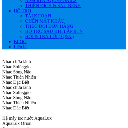
ẢNH БTN AQUAPONICS
THIÊN ĐỊCH & SÂU BỆNH
HỔ TRỢ
TÀI KHOẢN
QUÊN MẬT KHẨU
THEO DÕI ĐƠN HÀNG
HỔ TRỢ SAU KHI LẮP BTN
HỎI & TRẢ LỜI ( Q&A )
BLOG
Liên hệ
Nhạc chữa lành
Nhạc Solfeggio
Nhạc Sóng Não
Nhạc Thiên Nhiên
Nhạc Đặc Biệt
Nhạc chữa lành
Nhạc Solfeggio
Nhạc Sóng Não
Nhạc Thiên Nhiên
Nhạc Đặc Biệt
Hệ máy lọc nước AquaLux
AquaLux Orion