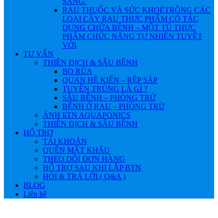
SÁNG.
RAU THUỐC VÀ SỨC KHOẺ
TRỒNG CÁC
LOẠI CÂY RAU THỰC PHẨM CÓ TÁC
DỤNG CHỮA BỆNH – MỘT TỦ THỰC
PHẨM CHỨC NĂNG TỰ NHIÊN TUYỆT
VỜI
TƯ VẤN
THIÊN ĐỊCH & SÂU BỆNH
BỌ RÙA
QUAN HỆ KIẾN – RỆP SÁP
TUYẾN TRÙNG LÀ GÌ ?
SÂU BỆNH – PHÒNG TRỪ
BỆNH Ở RAU – PHÒNG TRỪ
ẢNH БTN AQUAPONICS
THIÊN ĐỊCH & SÂU BỆNH
HỔ TRỢ
TÀI KHOẢN
QUÊN MẬT KHẨU
THEO DÕI ĐƠN HÀNG
HỔ TRỢ SAU KHI LẮP BTN
HỎI & TRẢ LỜI ( Q&A )
BLOG
Liên hệ