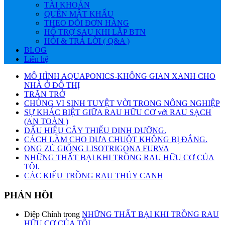
TÀI KHOẢN
QUÊN MẬT KHẨU
THEO DÕI ĐƠN HÀNG
HỔ TRỢ SAU KHI LẮP BTN
HỎI & TRẢ LỜI ( Q&A )
BLOG
Liên hệ
MÔ HÌNH AQUAPONICS-KHÔNG GIAN XANH CHO
NHÀ Ở ĐÔ THỊ
TRĂN TRỞ
CHỦNG VI SINH TUYỆT VỜI TRONG NÔNG NGHIỆP
SỰ KHÁC BIỆT GIỮA RAU HỮU CƠ với RAU SẠCH
(AN TOÀN )
DẤU HIỆU CÂY THIẾU DINH DƯỠNG.
CÁCH LÀM CHO DƯA CHUỘT KHÔNG BỊ ĐẮNG.
ONG ZÚ GIỐNG LISOTRIGONA FURVA
NHỮNG THẤT BẠI KHI TRỒNG RAU HỮU CƠ CỦA
TÔI.
CÁC KIỂU TRỒNG RAU THỦY CANH
PHẢN HỒI
Diệp Chính
trong
NHỮNG THẤT BẠI KHI TRỒNG RAU
HỮU CƠ CỦA TÔI.