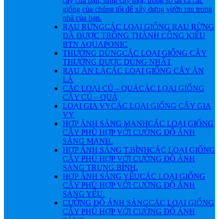
cây của bạn, từng cây một, trong số tất cả các
giống của chúng tôi để xây dựng vườn rau trong
nhà của bạn.
RAU RỪNG
CÁC LOẠI GIỐNG RAU RỪNG
ĐÃ ĐƯỢC TRỒNG THÀNH CÔNG KIỂU
BTN AQUAPONIC
THƯỜNG DÙNG
CÁC LOẠI GIỐNG CÂY
THƯỜNG ĐƯỢC DÙNG NHẤT
RAU ĂN LÁ
CÁC LOẠI GIỐNG CÂY ĂN
LÁ
CÁC LOẠI CỦ – QUẢ
CÁC LOẠI GIỐNG
CÂY CỦ – QUẢ
LOẠI GIA VỴ
CÁC LOẠI GIỐNG CÂY GIA
VỴ
HỢP ÁNH SÁNG MẠNH
CÁC LOẠI GIỐNG
CÂY PHÙ HỢP VỚI CƯỜNG ĐỘ ÁNH
SÁNG MẠNH.
HỢP ÁNH SÁNG T.BÌNH
CÁC LOẠI GIỐNG
CÂY PHÙ HỢP VỚI CƯỜNG ĐỘ ÁNH
SÁNG TRUNG BÌNH.
HỢP ÁNH SÁNG YẾU
CÁC LOẠI GIỐNG
CÂY PHÙ HỢP VỚI CƯỜNG ĐỘ ÁNH
SÁNG YẾU.
CƯỜNG ĐỘ ÁNH SÁNG
CÁC LOẠI GIỐNG
CÂY PHÙ HỢP VỚI CƯỜNG ĐỘ ÁNH