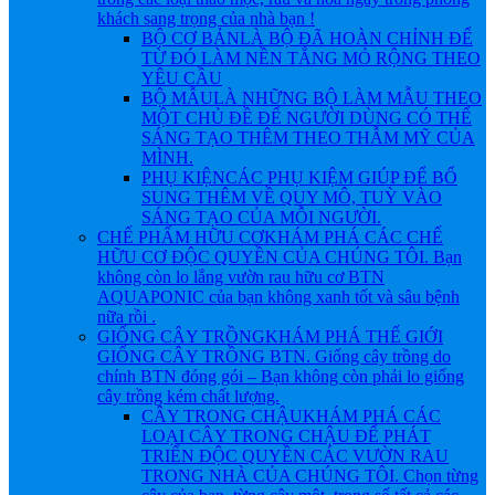
khách sang trọng của nhà bạn !
BỘ CƠ BẢN
LÀ BỘ ĐÃ HOÀN CHỈNH ĐỂ
TỪ ĐÓ LÀM NỀN TẲNG MỎ RỘNG THEO
YÊU CẦU
BỘ MẪU
LÀ NHỮNG BỘ LÀM MẪU THEO
MỘT CHỦ ĐỀ ĐỂ NGƯỜI DÙNG CÓ THỂ
SÁNG TẠO THÊM THEO THẪM MỸ CỦA
MÌNH.
PHỤ KIỆN
CÁC PHỤ KIỆM GIÚP ĐỂ BỔ
SUNG THÊM VỀ QUY MÔ, TUỲ VÀO
SÁNG TẠO CỦA MỖI NGƯỜI.
CHẾ PHẨM HỮU CƠ
KHÁM PHÁ CÁC CHẾ
HỮU CƠ ĐỘC QUYỀN CỦA CHÚNG TÔI. Bạn
không còn lo lắng vườn rau hữu cơ BTN
AQUAPONIC của bạn không xanh tốt và sâu bệnh
nữa rồi .
GIỐNG CÂY TRỒNG
KHÁM PHÁ THẾ GIỚI
GIỐNG CÂY TRỒNG BTN. Giống cây trồng do
chính BTN đóng gói – Bạn không còn phải lo giống
cây trồng kém chất lượng.
CÂY TRONG CHẬU
KHÁM PHÁ CÁC
LOẠI CÂY TRONG CHẬU ĐỂ PHÁT
TRIỂN ĐỘC QUYỀN CÁC VƯỜN RAU
TRONG NHÀ CỦA CHÚNG TÔI. Chọn từng