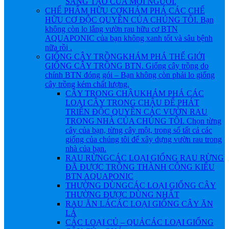
SÁNG TẠO CỦA MỖI NGƯỜI.
CHẾ PHẨM HỮU CƠ
KHÁM PHÁ CÁC CHẾ
HỮU CƠ ĐỘC QUYỀN CỦA CHÚNG TÔI. Bạn
không còn lo lắng vườn rau hữu cơ BTN
AQUAPONIC của bạn không xanh tốt và sâu bệnh
nữa rồi .
GIỐNG CÂY TRỒNG
KHÁM PHÁ THẾ GIỚI
GIỐNG CÂY TRỒNG BTN. Giống cây trồng do
chính BTN đóng gói – Bạn không còn phải lo giống
cây trồng kém chất lượng.
CÂY TRONG CHẬU
KHÁM PHÁ CÁC
LOẠI CÂY TRONG CHẬU ĐỂ PHÁT
TRIỂN ĐỘC QUYỀN CÁC VƯỜN RAU
TRONG NHÀ CỦA CHÚNG TÔI. Chọn từng
cây của bạn, từng cây một, trong số tất cả các
giống của chúng tôi để xây dựng vườn rau trong
nhà của bạn.
RAU RỪNG
CÁC LOẠI GIỐNG RAU RỪNG
ĐÃ ĐƯỢC TRỒNG THÀNH CÔNG KIỂU
BTN AQUAPONIC
THƯỜNG DÙNG
CÁC LOẠI GIỐNG CÂY
THƯỜNG ĐƯỢC DÙNG NHẤT
RAU ĂN LÁ
CÁC LOẠI GIỐNG CÂY ĂN
LÁ
CÁC LOẠI CỦ – QUẢ
CÁC LOẠI GIỐNG