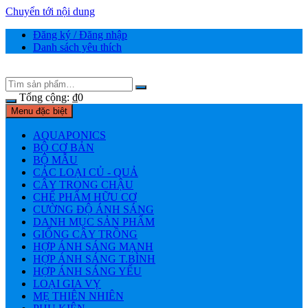
Chuyển tới nội dung
Đăng ký / Đăng nhập
Danh sách yêu thích
Tổng cộng:
₫
0
Menu đặc biệt
AQUAPONICS
BỘ CƠ BẢN
BỘ MẪU
CÁC LOẠI CỦ - QUẢ
CÂY TRONG CHẬU
CHẾ PHẨM HỮU CƠ
CƯỜNG ĐỘ ÁNH SÁNG
DANH MỤC SẢN PHẨM
GIỐNG CÂY TRỒNG
HỢP ÁNH SÁNG MẠNH
HỢP ÁNH SÁNG T.BÌNH
HỢP ÁNH SÁNG YẾU
LOẠI GIA VỴ
MẸ THIÊN NHIÊN