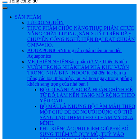
Tổng cộng:
₫
0
SẢN PHẨM
TỦ CỘI NGUỒN
THỰC PHẨM CHỨC NĂNG
THỰC PHẨM CHỨC
NĂNG CHẤT LƯỢNG, SẢN XUẤT TRÊN DÂY
CHUYỀN CÔNG NGHỆ HIỆN ĐẠI ĐẶT CHUẨN
GMP-WHO.
AQUAPONICS
Những sản phẩm liên quan đến
Aquaponics
MẸ THIÊN NHIÊN
Sản phẩm từ Mẹ Thiên Nhiên
VƯỜN TRONG NHÀ
KHÁM PHÁ KHU VƯỜN
TRONG NHÀ BTN INDOOR Đã đến lúc bạn tự
trồng các loại thảo mộc, rau và hoa ngay trong phòng
khách sang trọng của nhà bạn !
BỘ CƠ BẢN
LÀ BỘ ĐÃ HOÀN CHỈNH ĐỂ
TỪ ĐÓ LÀM NỀN TẲNG MỎ RỘNG THEO
YÊU CẦU
BỘ MẪU
LÀ NHỮNG BỘ LÀM MẪU THEO
MỘT CHỦ ĐỀ ĐỂ NGƯỜI DÙNG CÓ THỂ
SÁNG TẠO THÊM THEO THẪM MỸ CỦA
MÌNH.
PHỤ KIỆN
CÁC PHỤ KIỆM GIÚP ĐỂ BỔ
SUNG THÊM VỀ QUY MÔ, TUỲ VÀO