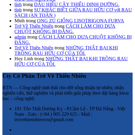
tình
trong
DẤU HIỆU CÂY THIẾU DINH DƯỠNG.
tình
trong
SỰ KHÁC BIỆT GIỮA RAU HỮU CƠ với RAU
SẠCH (AN TOÀN )
Minh
trong
ONG ZÚ GIỐNG LISOTRIGONA FURVA
Trở Về Thiên Nhiên
trong
CÁCH LÀM CHO DƯA
CHUỘT KHÔNG BỊ ĐẮNG.
admin
trong
CÁCH LÀM CHO DƯA CHUỘT KHÔNG BỊ
ĐẮNG.
Trở Về Thiên Nhiên
trong
NHỮNG THẤT BẠI KHI
TRỒNG RAU HỮU CƠ CỦA TÔI.
Huy Linh
trong
NHỮNG THẤT BẠI KHI TRỒNG RAU
HỮU CƠ CỦA TÔI.
Cty Cổ Phần Trở Về Thiên Nhiên
BTN — Công nghệ sinh thái cho đời sống thuận tự nhiên; nhận
nghiên cứu, thử nghiệm và phát triển giải pháp theo đặt hàng khoa
học – công nghệ.
191 Tôn Thất Dương Kỵ - P.Cẩm Lệ - TP Đà Nẵng - Việt
Nam - Zalo : (+84 ) 905 229 625 - Mail :
trovethiennhienvn@gmail.com