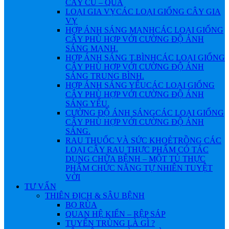
CÂY CỦ – QUẢ
LOẠI GIA VỴ
CÁC LOẠI GIỐNG CÂY GIA
VỴ
HỢP ÁNH SÁNG MẠNH
CÁC LOẠI GIỐNG
CÂY PHÙ HỢP VỚI CƯỜNG ĐỘ ÁNH
SÁNG MẠNH.
HỢP ÁNH SÁNG T.BÌNH
CÁC LOẠI GIỐNG
CÂY PHÙ HỢP VỚI CƯỜNG ĐỘ ÁNH
SÁNG TRUNG BÌNH.
HỢP ÁNH SÁNG YẾU
CÁC LOẠI GIỐNG
CÂY PHÙ HỢP VỚI CƯỜNG ĐỘ ÁNH
SÁNG YẾU.
CƯỜNG ĐỘ ÁNH SÁNG
CÁC LOẠI GIỐNG
CÂY PHÙ HỢP VỚI CƯỜNG ĐỘ ÁNH
SÁNG.
RAU THUỐC VÀ SỨC KHOẺ
TRỒNG CÁC
LOẠI CÂY RAU THỰC PHẨM CÓ TÁC
DỤNG CHỮA BỆNH – MỘT TỦ THỰC
PHẨM CHỨC NĂNG TỰ NHIÊN TUYỆT
VỜI
TƯ VẤN
THIÊN ĐỊCH & SÂU BỆNH
BỌ RÙA
QUAN HỆ KIẾN – RỆP SÁP
TUYẾN TRÙNG LÀ GÌ ?