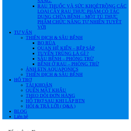
SÁNG.
RAU THUỐC VÀ SỨC KHOẺ
TRỒNG CÁC
LOẠI CÂY RAU THỰC PHẨM CÓ TÁC
DỤNG CHỮA BỆNH – MỘT TỦ THỰC
PHẨM CHỨC NĂNG TỰ NHIÊN TUYỆT
VỜI
TƯ VẤN
THIÊN ĐỊCH & SÂU BỆNH
BỌ RÙA
QUAN HỆ KIẾN – RỆP SÁP
TUYẾN TRÙNG LÀ GÌ ?
SÂU BỆNH – PHÒNG TRỪ
BỆNH Ở RAU – PHÒNG TRỪ
ẢNH БTN AQUAPONICS
THIÊN ĐỊCH & SÂU BỆNH
HỔ TRỢ
TÀI KHOẢN
QUÊN MẬT KHẨU
THEO DÕI ĐƠN HÀNG
HỔ TRỢ SAU KHI LẮP BTN
HỎI & TRẢ LỜI ( Q&A )
BLOG
Liên hệ