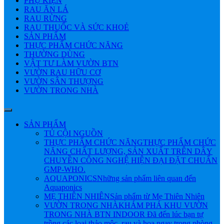
PHỤ KIỆN
RAU ĂN LÁ
RAU RỪNG
RAU THUỐC VÀ SỨC KHOẺ
SẢN PHẨM
THỰC PHẨM CHỨC NĂNG
THƯỜNG DÙNG
VẬT TƯ LÀM VƯỜN BTN
VƯỜN RAU HỮU CƠ
VƯỜN SÂN THƯỢNG
VƯỜN TRONG NHÀ
SẢN PHẨM
TỦ CỘI NGUỒN
THỰC PHẨM CHỨC NĂNG
THỰC PHẨM CHỨC
NĂNG CHẤT LƯỢNG, SẢN XUẤT TRÊN DÂY
CHUYỀN CÔNG NGHỆ HIỆN ĐẠI ĐẶT CHUẨN
GMP-WHO.
AQUAPONICS
Những sản phẩm liên quan đến
Aquaponics
MẸ THIÊN NHIÊN
Sản phẩm từ Mẹ Thiên Nhiên
VƯỜN TRONG NHÀ
KHÁM PHÁ KHU VƯỜN
TRONG NHÀ BTN INDOOR Đã đến lúc bạn tự
trồng các loại thảo mộc, rau và hoa ngay trong phòng