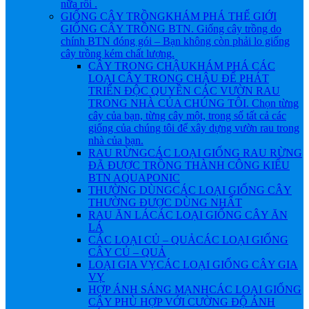
nữa rồi .
GIỐNG CÂY TRỒNG
KHÁM PHÁ THẾ GIỚI
GIỐNG CÂY TRỒNG BTN. Giống cây trồng do
chính BTN đóng gói – Bạn không còn phải lo giống
cây trồng kém chất lượng.
CÂY TRONG CHẬU
KHÁM PHÁ CÁC
LOẠI CÂY TRONG CHẬU ĐỂ PHÁT
TRIỂN ĐỘC QUYỀN CÁC VƯỜN RAU
TRONG NHÀ CỦA CHÚNG TÔI. Chọn từng
cây của bạn, từng cây một, trong số tất cả các
giống của chúng tôi để xây dựng vườn rau trong
nhà của bạn.
RAU RỪNG
CÁC LOẠI GIỐNG RAU RỪNG
ĐÃ ĐƯỢC TRỒNG THÀNH CÔNG KIỂU
BTN AQUAPONIC
THƯỜNG DÙNG
CÁC LOẠI GIỐNG CÂY
THƯỜNG ĐƯỢC DÙNG NHẤT
RAU ĂN LÁ
CÁC LOẠI GIỐNG CÂY ĂN
LÁ
CÁC LOẠI CỦ – QUẢ
CÁC LOẠI GIỐNG
CÂY CỦ – QUẢ
LOẠI GIA VỴ
CÁC LOẠI GIỐNG CÂY GIA
VỴ
HỢP ÁNH SÁNG MẠNH
CÁC LOẠI GIỐNG
CÂY PHÙ HỢP VỚI CƯỜNG ĐỘ ÁNH