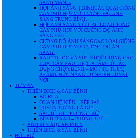
SÁNG MẠNH.
HỢP ÁNH SÁNG T.BÌNH
CÁC LOẠI GIỐNG
CÂY PHÙ HỢP VỚI CƯỜNG ĐỘ ÁNH
SÁNG TRUNG BÌNH.
HỢP ÁNH SÁNG YẾU
CÁC LOẠI GIỐNG
CÂY PHÙ HỢP VỚI CƯỜNG ĐỘ ÁNH
SÁNG YẾU.
CƯỜNG ĐỘ ÁNH SÁNG
CÁC LOẠI GIỐNG
CÂY PHÙ HỢP VỚI CƯỜNG ĐỘ ÁNH
SÁNG.
RAU THUỐC VÀ SỨC KHOẺ
TRỒNG CÁC
LOẠI CÂY RAU THỰC PHẨM CÓ TÁC
DỤNG CHỮA BỆNH – MỘT TỦ THỰC
PHẨM CHỨC NĂNG TỰ NHIÊN TUYỆT
VỜI
TƯ VẤN
THIÊN ĐỊCH & SÂU BỆNH
BỌ RÙA
QUAN HỆ KIẾN – RỆP SÁP
TUYẾN TRÙNG LÀ GÌ ?
SÂU BỆNH – PHÒNG TRỪ
BỆNH Ở RAU – PHÒNG TRỪ
ẢNH БTN AQUAPONICS
THIÊN ĐỊCH & SÂU BỆNH
HỔ TRỢ