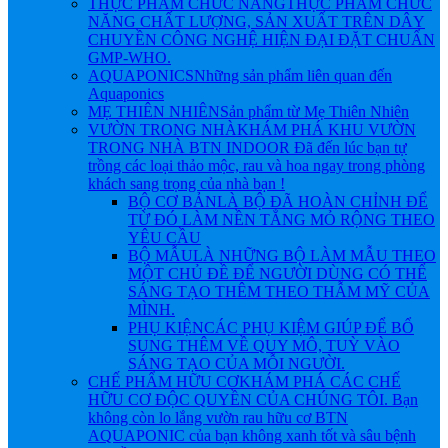
THỰC PHẨM CHỨC NĂNG
THỰC PHẨM CHỨC
NĂNG CHẤT LƯỢNG, SẢN XUẤT TRÊN DÂY
CHUYỀN CÔNG NGHỆ HIỆN ĐẠI ĐẶT CHUẨN
GMP-WHO.
AQUAPONICS
Những sản phẩm liên quan đến
Aquaponics
MẸ THIÊN NHIÊN
Sản phẩm từ Mẹ Thiên Nhiên
VƯỜN TRONG NHÀ
KHÁM PHÁ KHU VƯỜN
TRONG NHÀ BTN INDOOR Đã đến lúc bạn tự
trồng các loại thảo mộc, rau và hoa ngay trong phòng
khách sang trọng của nhà bạn !
BỘ CƠ BẢN
LÀ BỘ ĐÃ HOÀN CHỈNH ĐỂ
TỪ ĐÓ LÀM NỀN TẲNG MỎ RỘNG THEO
YÊU CẦU
BỘ MẪU
LÀ NHỮNG BỘ LÀM MẪU THEO
MỘT CHỦ ĐỀ ĐỂ NGƯỜI DÙNG CÓ THỂ
SÁNG TẠO THÊM THEO THẪM MỸ CỦA
MÌNH.
PHỤ KIỆN
CÁC PHỤ KIỆM GIÚP ĐỂ BỔ
SUNG THÊM VỀ QUY MÔ, TUỲ VÀO
SÁNG TẠO CỦA MỖI NGƯỜI.
CHẾ PHẨM HỮU CƠ
KHÁM PHÁ CÁC CHẾ
HỮU CƠ ĐỘC QUYỀN CỦA CHÚNG TÔI. Bạn
không còn lo lắng vườn rau hữu cơ BTN
AQUAPONIC của bạn không xanh tốt và sâu bệnh