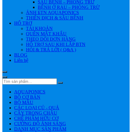
SÂU BỆNH – PHÒNG TRỪ
BỆNH Ở RAU – PHÒNG TRỪ
ẢNH БTN AQUAPONICS
THIÊN ĐỊCH & SÂU BỆNH
HỔ TRỢ
TÀI KHOẢN
QUÊN MẬT KHẨU
THEO DÕI ĐƠN HÀNG
HỔ TRỢ SAU KHI LẮP BTN
HỎI & TRẢ LỜI ( Q&A )
BLOG
Liên hệ
AQUAPONICS
BỘ CƠ BẢN
BỘ MẪU
CÁC LOẠI CỦ - QUẢ
CÂY TRONG CHẬU
CHẾ PHẨM HỮU CƠ
CƯỜNG ĐỘ ÁNH SÁNG
DANH MỤC SẢN PHẨM