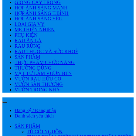
GIỐNG CÂY TRỒNG
HỢP ÁNH SÁNG MẠNH
HỢP ÁNH SÁNG T.BÌNH
HỢP ÁNH SÁNG YẾU
LOẠI GIA VỴ
MẸ THIÊN NHIÊN
PHỤ KIỆN
RAU ĂN LÁ
RAU RỪNG
RAU THUỐC VÀ SỨC KHOẺ
SẢN PHẨM
THỰC PHẨM CHỨC NĂNG
THƯỜNG DÙNG
VẬT TƯ LÀM VƯỜN BTN
VƯỜN RAU HỮU CƠ
VƯỜN SÂN THƯỢNG
VƯỜN TRONG NHÀ
Đăng ký / Đăng nhập
Danh sách yêu thích
SẢN PHẨM
TỦ CỘI NGUỒN