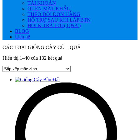
TÀI KHOẢN
QUÊN MẬT KHẨU
THEO DÕI ĐƠN HÀNG
HỔ TRỢ SAU KHI LẮP BTN
HỎI & TRẢ LỜI ( Q&A )
BLOG
Liên hệ
CÁC LOẠI GIỐNG CÂY CỦ – QUẢ
Hiển thị 1–40 của 132 kết quả