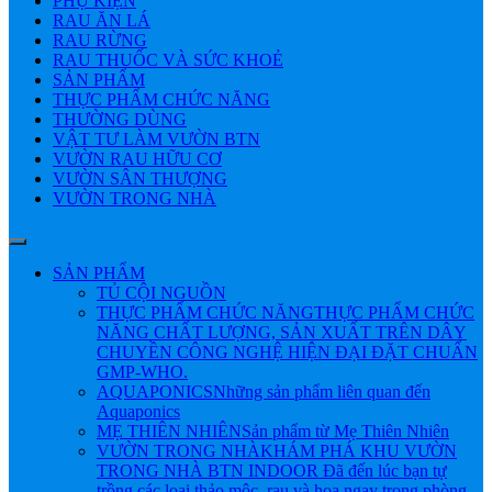
PHỤ KIỆN
RAU ĂN LÁ
RAU RỪNG
RAU THUỐC VÀ SỨC KHOẺ
SẢN PHẨM
THỰC PHẨM CHỨC NĂNG
THƯỜNG DÙNG
VẬT TƯ LÀM VƯỜN BTN
VƯỜN RAU HỮU CƠ
VƯỜN SÂN THƯỢNG
VƯỜN TRONG NHÀ
SẢN PHẨM
TỦ CỘI NGUỒN
THỰC PHẨM CHỨC NĂNG
THỰC PHẨM CHỨC
NĂNG CHẤT LƯỢNG, SẢN XUẤT TRÊN DÂY
CHUYỀN CÔNG NGHỆ HIỆN ĐẠI ĐẶT CHUẨN
GMP-WHO.
AQUAPONICS
Những sản phẩm liên quan đến
Aquaponics
MẸ THIÊN NHIÊN
Sản phẩm từ Mẹ Thiên Nhiên
VƯỜN TRONG NHÀ
KHÁM PHÁ KHU VƯỜN
TRONG NHÀ BTN INDOOR Đã đến lúc bạn tự
trồng các loại thảo mộc, rau và hoa ngay trong phòng