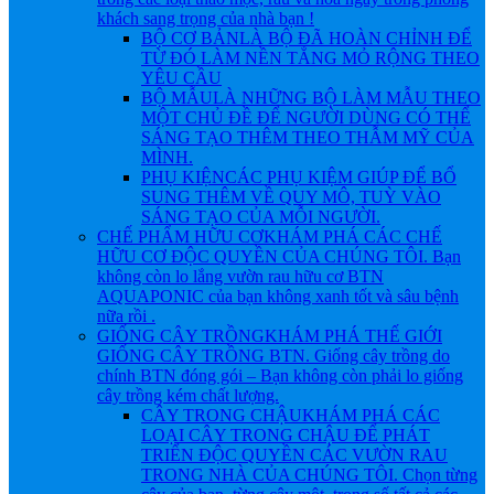
khách sang trọng của nhà bạn !
BỘ CƠ BẢN
LÀ BỘ ĐÃ HOÀN CHỈNH ĐỂ
TỪ ĐÓ LÀM NỀN TẲNG MỎ RỘNG THEO
YÊU CẦU
BỘ MẪU
LÀ NHỮNG BỘ LÀM MẪU THEO
MỘT CHỦ ĐỀ ĐỂ NGƯỜI DÙNG CÓ THỂ
SÁNG TẠO THÊM THEO THẪM MỸ CỦA
MÌNH.
PHỤ KIỆN
CÁC PHỤ KIỆM GIÚP ĐỂ BỔ
SUNG THÊM VỀ QUY MÔ, TUỲ VÀO
SÁNG TẠO CỦA MỖI NGƯỜI.
CHẾ PHẨM HỮU CƠ
KHÁM PHÁ CÁC CHẾ
HỮU CƠ ĐỘC QUYỀN CỦA CHÚNG TÔI. Bạn
không còn lo lắng vườn rau hữu cơ BTN
AQUAPONIC của bạn không xanh tốt và sâu bệnh
nữa rồi .
GIỐNG CÂY TRỒNG
KHÁM PHÁ THẾ GIỚI
GIỐNG CÂY TRỒNG BTN. Giống cây trồng do
chính BTN đóng gói – Bạn không còn phải lo giống
cây trồng kém chất lượng.
CÂY TRONG CHẬU
KHÁM PHÁ CÁC
LOẠI CÂY TRONG CHẬU ĐỂ PHÁT
TRIỂN ĐỘC QUYỀN CÁC VƯỜN RAU
TRONG NHÀ CỦA CHÚNG TÔI. Chọn từng