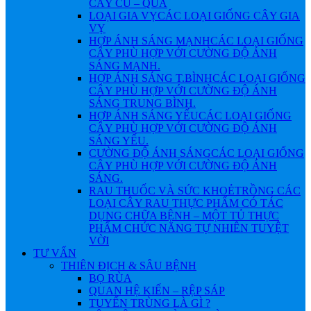
CÂY CỦ – QUẢ
LOẠI GIA VỴ
CÁC LOẠI GIỐNG CÂY GIA
VỴ
HỢP ÁNH SÁNG MẠNH
CÁC LOẠI GIỐNG
CÂY PHÙ HỢP VỚI CƯỜNG ĐỘ ÁNH
SÁNG MẠNH.
HỢP ÁNH SÁNG T.BÌNH
CÁC LOẠI GIỐNG
CÂY PHÙ HỢP VỚI CƯỜNG ĐỘ ÁNH
SÁNG TRUNG BÌNH.
HỢP ÁNH SÁNG YẾU
CÁC LOẠI GIỐNG
CÂY PHÙ HỢP VỚI CƯỜNG ĐỘ ÁNH
SÁNG YẾU.
CƯỜNG ĐỘ ÁNH SÁNG
CÁC LOẠI GIỐNG
CÂY PHÙ HỢP VỚI CƯỜNG ĐỘ ÁNH
SÁNG.
RAU THUỐC VÀ SỨC KHOẺ
TRỒNG CÁC
LOẠI CÂY RAU THỰC PHẨM CÓ TÁC
DỤNG CHỮA BỆNH – MỘT TỦ THỰC
PHẨM CHỨC NĂNG TỰ NHIÊN TUYỆT
VỜI
TƯ VẤN
THIÊN ĐỊCH & SÂU BỆNH
BỌ RÙA
QUAN HỆ KIẾN – RỆP SÁP
TUYẾN TRÙNG LÀ GÌ ?