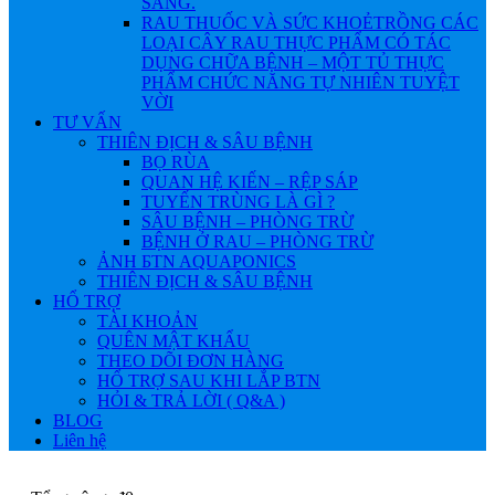
SÁNG.
RAU THUỐC VÀ SỨC KHOẺ
TRỒNG CÁC
LOẠI CÂY RAU THỰC PHẨM CÓ TÁC
DỤNG CHỮA BỆNH – MỘT TỦ THỰC
PHẨM CHỨC NĂNG TỰ NHIÊN TUYỆT
VỜI
TƯ VẤN
THIÊN ĐỊCH & SÂU BỆNH
BỌ RÙA
QUAN HỆ KIẾN – RỆP SÁP
TUYẾN TRÙNG LÀ GÌ ?
SÂU BỆNH – PHÒNG TRỪ
BỆNH Ở RAU – PHÒNG TRỪ
ẢNH БTN AQUAPONICS
THIÊN ĐỊCH & SÂU BỆNH
HỔ TRỢ
TÀI KHOẢN
QUÊN MẬT KHẨU
THEO DÕI ĐƠN HÀNG
HỔ TRỢ SAU KHI LẮP BTN
HỎI & TRẢ LỜI ( Q&A )
BLOG
Liên hệ