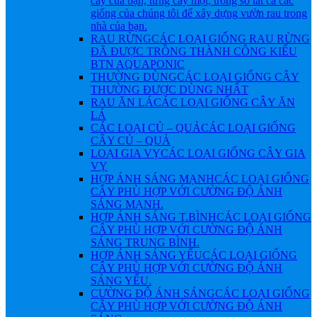
cây của bạn, từng cây một, trong số tất cả các
giống của chúng tôi để xây dựng vườn rau trong
nhà của bạn.
RAU RỪNG
CÁC LOẠI GIỐNG RAU RỪNG
ĐÃ ĐƯỢC TRỒNG THÀNH CÔNG KIỂU
BTN AQUAPONIC
THƯỜNG DÙNG
CÁC LOẠI GIỐNG CÂY
THƯỜNG ĐƯỢC DÙNG NHẤT
RAU ĂN LÁ
CÁC LOẠI GIỐNG CÂY ĂN
LÁ
CÁC LOẠI CỦ – QUẢ
CÁC LOẠI GIỐNG
CÂY CỦ – QUẢ
LOẠI GIA VỴ
CÁC LOẠI GIỐNG CÂY GIA
VỴ
HỢP ÁNH SÁNG MẠNH
CÁC LOẠI GIỐNG
CÂY PHÙ HỢP VỚI CƯỜNG ĐỘ ÁNH
SÁNG MẠNH.
HỢP ÁNH SÁNG T.BÌNH
CÁC LOẠI GIỐNG
CÂY PHÙ HỢP VỚI CƯỜNG ĐỘ ÁNH
SÁNG TRUNG BÌNH.
HỢP ÁNH SÁNG YẾU
CÁC LOẠI GIỐNG
CÂY PHÙ HỢP VỚI CƯỜNG ĐỘ ÁNH
SÁNG YẾU.
CƯỜNG ĐỘ ÁNH SÁNG
CÁC LOẠI GIỐNG
CÂY PHÙ HỢP VỚI CƯỜNG ĐỘ ÁNH