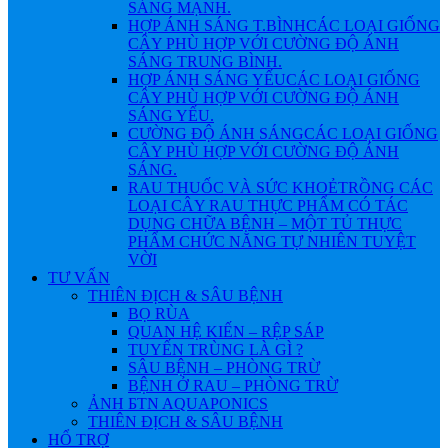
SÁNG MẠNH.
HỢP ÁNH SÁNG T.BÌNH
CÁC LOẠI GIỐNG
CÂY PHÙ HỢP VỚI CƯỜNG ĐỘ ÁNH
SÁNG TRUNG BÌNH.
HỢP ÁNH SÁNG YẾU
CÁC LOẠI GIỐNG
CÂY PHÙ HỢP VỚI CƯỜNG ĐỘ ÁNH
SÁNG YẾU.
CƯỜNG ĐỘ ÁNH SÁNG
CÁC LOẠI GIỐNG
CÂY PHÙ HỢP VỚI CƯỜNG ĐỘ ÁNH
SÁNG.
RAU THUỐC VÀ SỨC KHOẺ
TRỒNG CÁC
LOẠI CÂY RAU THỰC PHẨM CÓ TÁC
DỤNG CHỮA BỆNH – MỘT TỦ THỰC
PHẨM CHỨC NĂNG TỰ NHIÊN TUYỆT
VỜI
TƯ VẤN
THIÊN ĐỊCH & SÂU BỆNH
BỌ RÙA
QUAN HỆ KIẾN – RỆP SÁP
TUYẾN TRÙNG LÀ GÌ ?
SÂU BỆNH – PHÒNG TRỪ
BỆNH Ở RAU – PHÒNG TRỪ
ẢNH БTN AQUAPONICS
THIÊN ĐỊCH & SÂU BỆNH
HỔ TRỢ