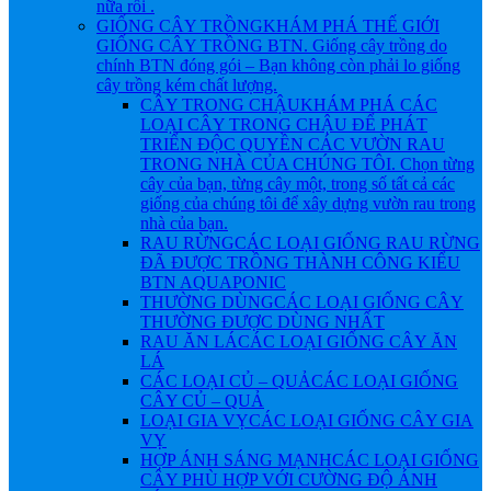
nữa rồi .
GIỐNG CÂY TRỒNG
KHÁM PHÁ THẾ GIỚI
GIỐNG CÂY TRỒNG BTN. Giống cây trồng do
chính BTN đóng gói – Bạn không còn phải lo giống
cây trồng kém chất lượng.
CÂY TRONG CHẬU
KHÁM PHÁ CÁC
LOẠI CÂY TRONG CHẬU ĐỂ PHÁT
TRIỂN ĐỘC QUYỀN CÁC VƯỜN RAU
TRONG NHÀ CỦA CHÚNG TÔI. Chọn từng
cây của bạn, từng cây một, trong số tất cả các
giống của chúng tôi để xây dựng vườn rau trong
nhà của bạn.
RAU RỪNG
CÁC LOẠI GIỐNG RAU RỪNG
ĐÃ ĐƯỢC TRỒNG THÀNH CÔNG KIỂU
BTN AQUAPONIC
THƯỜNG DÙNG
CÁC LOẠI GIỐNG CÂY
THƯỜNG ĐƯỢC DÙNG NHẤT
RAU ĂN LÁ
CÁC LOẠI GIỐNG CÂY ĂN
LÁ
CÁC LOẠI CỦ – QUẢ
CÁC LOẠI GIỐNG
CÂY CỦ – QUẢ
LOẠI GIA VỴ
CÁC LOẠI GIỐNG CÂY GIA
VỴ
HỢP ÁNH SÁNG MẠNH
CÁC LOẠI GIỐNG
CÂY PHÙ HỢP VỚI CƯỜNG ĐỘ ÁNH