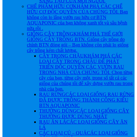
SÁNG TẠO CỦA MỖI NGƯỜI.
CHẾ PHẨM HỮU CƠ
KHÁM PHÁ CÁC CHẾ
HỮU CƠ ĐỘC QUYỀN CỦA CHÚNG TÔI. Bạn
không còn lo lắng vườn rau hữu cơ BTN
AQUAPONIC của bạn không xanh tốt và sâu bệnh
nữa rồi .
GIỐNG CÂY TRỒNG
KHÁM PHÁ THẾ GIỚI
GIỐNG CÂY TRỒNG BTN. Giống cây trồng do
chính BTN đóng gói – Bạn không còn phải lo giống
cây trồng kém chất lượng.
CÂY TRONG CHẬU
KHÁM PHÁ CÁC
LOẠI CÂY TRONG CHẬU ĐỂ PHÁT
TRIỂN ĐỘC QUYỀN CÁC VƯỜN RAU
TRONG NHÀ CỦA CHÚNG TÔI. Chọn từng
cây của bạn, từng cây một, trong số tất cả các
giống của chúng tôi để xây dựng vườn rau trong
nhà của bạn.
RAU RỪNG
CÁC LOẠI GIỐNG RAU RỪNG
ĐÃ ĐƯỢC TRỒNG THÀNH CÔNG KIỂU
BTN AQUAPONIC
THƯỜNG DÙNG
CÁC LOẠI GIỐNG CÂY
THƯỜNG ĐƯỢC DÙNG NHẤT
RAU ĂN LÁ
CÁC LOẠI GIỐNG CÂY ĂN
LÁ
CÁC LOẠI CỦ – QUẢ
CÁC LOẠI GIỐNG