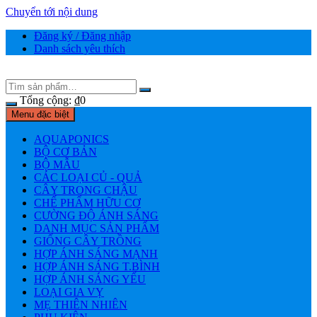
Chuyển tới nội dung
Đăng ký / Đăng nhập
Danh sách yêu thích
Tổng cộng:
₫
0
Menu đặc biệt
AQUAPONICS
BỘ CƠ BẢN
BỘ MẪU
CÁC LOẠI CỦ - QUẢ
CÂY TRONG CHẬU
CHẾ PHẨM HỮU CƠ
CƯỜNG ĐỘ ÁNH SÁNG
DANH MỤC SẢN PHẨM
GIỐNG CÂY TRỒNG
HỢP ÁNH SÁNG MẠNH
HỢP ÁNH SÁNG T.BÌNH
HỢP ÁNH SÁNG YẾU
LOẠI GIA VỴ
MẸ THIÊN NHIÊN