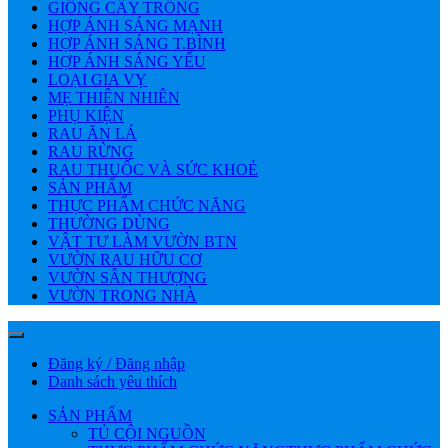
GIỐNG CÂY TRỒNG
HỢP ÁNH SÁNG MẠNH
HỢP ÁNH SÁNG T.BÌNH
HỢP ÁNH SÁNG YẾU
LOẠI GIA VỴ
MẸ THIÊN NHIÊN
PHỤ KIỆN
RAU ĂN LÁ
RAU RỪNG
RAU THUỐC VÀ SỨC KHOẺ
SẢN PHẨM
THỰC PHẨM CHỨC NĂNG
THƯỜNG DÙNG
VẬT TƯ LÀM VƯỜN BTN
VƯỜN RAU HỮU CƠ
VƯỜN SÂN THƯỢNG
VƯỜN TRONG NHÀ
Đăng ký / Đăng nhập
Danh sách yêu thích
SẢN PHẨM
TỦ CỘI NGUỒN