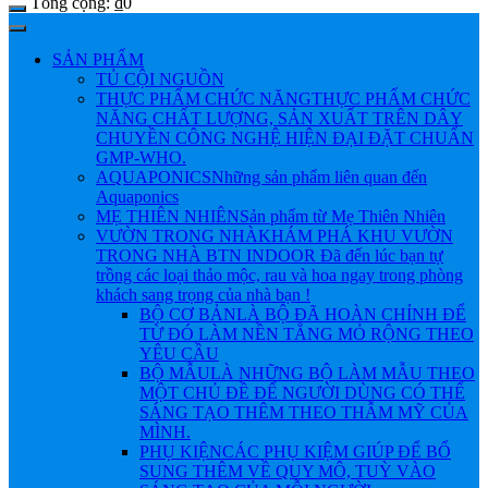
Tổng cộng:
₫
0
SẢN PHẨM
TỦ CỘI NGUỒN
THỰC PHẨM CHỨC NĂNG
THỰC PHẨM CHỨC
NĂNG CHẤT LƯỢNG, SẢN XUẤT TRÊN DÂY
CHUYỀN CÔNG NGHỆ HIỆN ĐẠI ĐẶT CHUẨN
GMP-WHO.
AQUAPONICS
Những sản phẩm liên quan đến
Aquaponics
MẸ THIÊN NHIÊN
Sản phẩm từ Mẹ Thiên Nhiên
VƯỜN TRONG NHÀ
KHÁM PHÁ KHU VƯỜN
TRONG NHÀ BTN INDOOR Đã đến lúc bạn tự
trồng các loại thảo mộc, rau và hoa ngay trong phòng
khách sang trọng của nhà bạn !
BỘ CƠ BẢN
LÀ BỘ ĐÃ HOÀN CHỈNH ĐỂ
TỪ ĐÓ LÀM NỀN TẲNG MỎ RỘNG THEO
YÊU CẦU
BỘ MẪU
LÀ NHỮNG BỘ LÀM MẪU THEO
MỘT CHỦ ĐỀ ĐỂ NGƯỜI DÙNG CÓ THỂ
SÁNG TẠO THÊM THEO THẪM MỸ CỦA
MÌNH.
PHỤ KIỆN
CÁC PHỤ KIỆM GIÚP ĐỂ BỔ
SUNG THÊM VỀ QUY MÔ, TUỲ VÀO