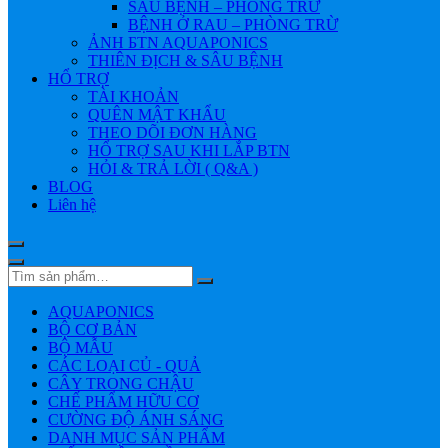
SÂU BỆNH – PHÒNG TRỪ
BỆNH Ở RAU – PHÒNG TRỪ
ẢNH БTN AQUAPONICS
THIÊN ĐỊCH & SÂU BỆNH
HỔ TRỢ
TÀI KHOẢN
QUÊN MẬT KHẨU
THEO DÕI ĐƠN HÀNG
HỔ TRỢ SAU KHI LẮP BTN
HỎI & TRẢ LỜI ( Q&A )
BLOG
Liên hệ
AQUAPONICS
BỘ CƠ BẢN
BỘ MẪU
CÁC LOẠI CỦ - QUẢ
CÂY TRONG CHẬU
CHẾ PHẨM HỮU CƠ
CƯỜNG ĐỘ ÁNH SÁNG
DANH MỤC SẢN PHẨM