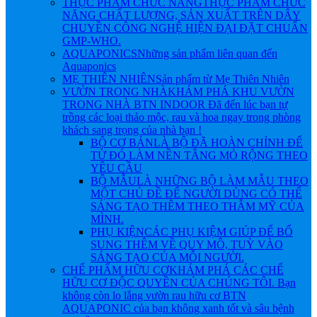
THỰC PHẨM CHỨC NĂNG
THỰC PHẨM CHỨC
NĂNG CHẤT LƯỢNG, SẢN XUẤT TRÊN DÂY
CHUYỀN CÔNG NGHỆ HIỆN ĐẠI ĐẶT CHUẨN
GMP-WHO.
AQUAPONICS
Những sản phẩm liên quan đến
Aquaponics
MẸ THIÊN NHIÊN
Sản phẩm từ Mẹ Thiên Nhiên
VƯỜN TRONG NHÀ
KHÁM PHÁ KHU VƯỜN
TRONG NHÀ BTN INDOOR Đã đến lúc bạn tự
trồng các loại thảo mộc, rau và hoa ngay trong phòng
khách sang trọng của nhà bạn !
BỘ CƠ BẢN
LÀ BỘ ĐÃ HOÀN CHỈNH ĐỂ
TỪ ĐÓ LÀM NỀN TẲNG MỎ RỘNG THEO
YÊU CẦU
BỘ MẪU
LÀ NHỮNG BỘ LÀM MẪU THEO
MỘT CHỦ ĐỀ ĐỂ NGƯỜI DÙNG CÓ THỂ
SÁNG TẠO THÊM THEO THẪM MỸ CỦA
MÌNH.
PHỤ KIỆN
CÁC PHỤ KIỆM GIÚP ĐỂ BỔ
SUNG THÊM VỀ QUY MÔ, TUỲ VÀO
SÁNG TẠO CỦA MỖI NGƯỜI.
CHẾ PHẨM HỮU CƠ
KHÁM PHÁ CÁC CHẾ
HỮU CƠ ĐỘC QUYỀN CỦA CHÚNG TÔI. Bạn
không còn lo lắng vườn rau hữu cơ BTN
AQUAPONIC của bạn không xanh tốt và sâu bệnh