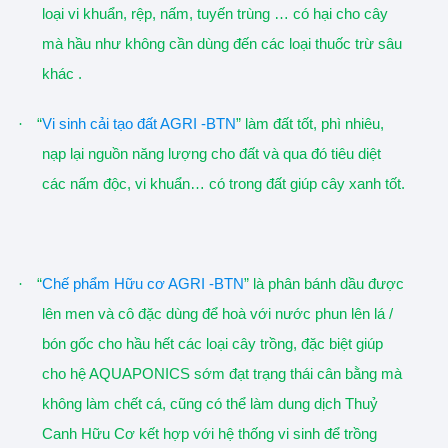
loại vi khuẩn, rệp, nấm, tuyến trùng … có hại cho cây
mà hầu như không cần dùng đến các loại thuốc trừ sâu
khác .
·
“
Vi sinh cải tạo đất AGRI -BTN
” làm đất tốt, phì nhiêu,
nạp lại nguồn năng lượng cho đất và qua đó tiêu diệt
các nấm độc, vi khuẩn… có trong đất giúp cây xanh tốt.
·
“
Chế phẩm Hữu cơ AGRI -BTN
” là phân bánh dầu được
lên men và cô đặc dùng để hoà với nước phun lên lá /
bón gốc cho hầu hết các loại cây trồng, đặc biệt giúp
cho hệ AQUAPONICS sớm đạt trạng thái cân bằng mà
không làm chết cá, cũng có thể làm dung dịch Thuỷ
Canh Hữu Cơ kết hợp với hệ thống vi sinh để trồng