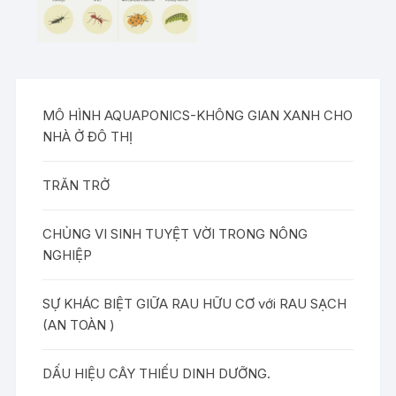
MÔ HÌNH AQUAPONICS-KHÔNG GIAN XANH CHO
NHÀ Ở ĐÔ THỊ
TRĂN TRỞ
CHỦNG VI SINH TUYỆT VỜI TRONG NÔNG
NGHIỆP
SỰ KHÁC BIỆT GIỮA RAU HỮU CƠ với RAU SẠCH
(AN TOÀN )
DẤU HIỆU CÂY THIẾU DINH DƯỠNG.