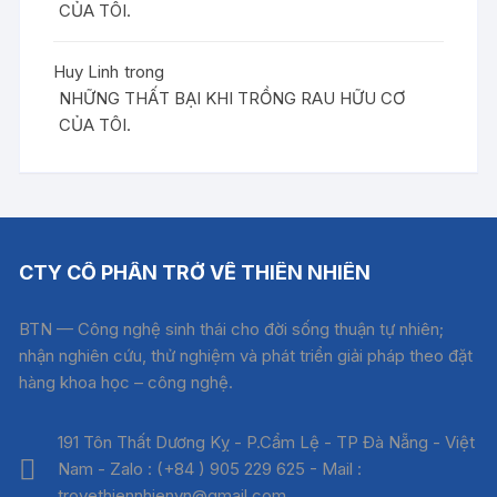
CỦA TÔI.
Huy Linh
trong
NHỮNG THẤT BẠI KHI TRỒNG RAU HỮU CƠ
CỦA TÔI.
CTY CỔ PHẦN TRỞ VỀ THIÊN NHIÊN
BTN — Công nghệ sinh thái cho đời sống thuận tự nhiên;
nhận nghiên cứu, thử nghiệm và phát triển giải pháp theo đặt
hàng khoa học – công nghệ.
191 Tôn Thất Dương Kỵ - P.Cẩm Lệ - TP Đà Nẵng - Việt
Nam - Zalo : (+84 ) 905 229 625 - Mail :
trovethiennhienvn@gmail.com