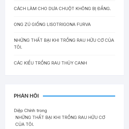
CÁCH LÀM CHO DƯA CHUỘT KHÔNG BỊ ĐẮNG.
ONG ZÚ GIỐNG LISOTRIGONA FURVA
NHỮNG THẤT BẠI KHI TRỒNG RAU HỮU CƠ CỦA
TÔI.
CÁC KIỂU TRỒNG RAU THỦY CANH
PHẢN HỒI
Diệp Chính
trong
NHỮNG THẤT BẠI KHI TRỒNG RAU HỮU CƠ
CỦA TÔI.