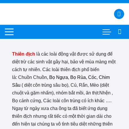
Thiên địch
là các loài
động vật
được sử dụng để
diệt trừ các
sinh vật gây hại
, bảo vệ mùa màng một
cách tự nhiên. Các loài thiên địch phổ biến
là:
C
huồn
Chuồn
, Bọ Ngựa, Bọ Rùa, Cóc, Chim
Sâu
(
diệt côn trùng sâu bọ),
Cú, Rắn, Mèo
(diệt
chuột và gặm nhấm),
n
hóm bắt mồi, ăn thịt:
Nhện ,
Bọ cánh cứng
, Các loài côn trùng có ích khác
….
Ngay
từ ngày xưa cha ông ta đã biết ứng dụng
thiên địch nhưng rất tiếc có một thời gian dài cho
đến hiện tại chúng ta vô tình tiêu diệt những thiên