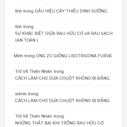
tình
trong
DẤU HIỆU CÂY THIẾU DINH DƯỠNG.
tình
trong
SỰ KHÁC BIỆT GIỮA RAU HỮU CƠ với RAU SẠCH
(AN TOÀN )
Minh
trong
ONG ZÚ GIỐNG LISOTRIGONA FURVA
Trở Về Thiên Nhiên
trong
CÁCH LÀM CHO DƯA CHUỘT KHÔNG BỊ ĐẮNG.
admin
trong
CÁCH LÀM CHO DƯA CHUỘT KHÔNG BỊ ĐẮNG.
Trở Về Thiên Nhiên
trong
NHỮNG THẤT BẠI KHI TRỒNG RAU HỮU CƠ