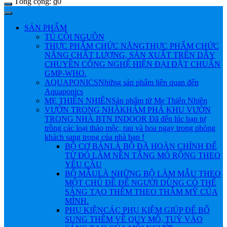
Tổng cộng:
₫
0
SẢN PHẨM
TỦ CỘI NGUỒN
THỰC PHẨM CHỨC NĂNG
THỰC PHẨM CHỨC
NĂNG CHẤT LƯỢNG, SẢN XUẤT TRÊN DÂY
CHUYỀN CÔNG NGHỆ HIỆN ĐẠI ĐẶT CHUẨN
GMP-WHO.
AQUAPONICS
Những sản phẩm liên quan đến
Aquaponics
MẸ THIÊN NHIÊN
Sản phẩm từ Mẹ Thiên Nhiên
VƯỜN TRONG NHÀ
KHÁM PHÁ KHU VƯỜN
TRONG NHÀ BTN INDOOR Đã đến lúc bạn tự
trồng các loại thảo mộc, rau và hoa ngay trong phòng
khách sang trọng của nhà bạn !
BỘ CƠ BẢN
LÀ BỘ ĐÃ HOÀN CHỈNH ĐỂ
TỪ ĐÓ LÀM NỀN TẲNG MỎ RỘNG THEO
YÊU CẦU
BỘ MẪU
LÀ NHỮNG BỘ LÀM MẪU THEO
MỘT CHỦ ĐỀ ĐỂ NGƯỜI DÙNG CÓ THỂ
SÁNG TẠO THÊM THEO THẪM MỸ CỦA
MÌNH.
PHỤ KIỆN
CÁC PHỤ KIỆM GIÚP ĐỂ BỔ
SUNG THÊM VỀ QUY MÔ, TUỲ VÀO