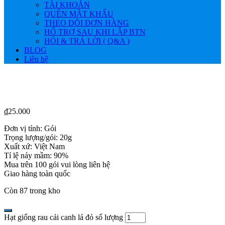
TÀI KHOẢN
QUÊN MẬT KHẨU
THEO DÕI ĐƠN HÀNG
HỔ TRỢ SAU KHI LẮP BTN
HỎI & TRẢ LỜI ( Q&A )
BLOG
Liên hệ
₫
25.000
Đơn vị tính: Gói
Trọng lượng/gói: 20g
Xuất xứ: Việt Nam
Tỉ lệ nảy mầm: 90%
Mua trên 100 gói vui lòng liên hệ
Giao hàng toàn quốc
Còn 87 trong kho
Hạt giống rau cải canh lá đỏ số lượng