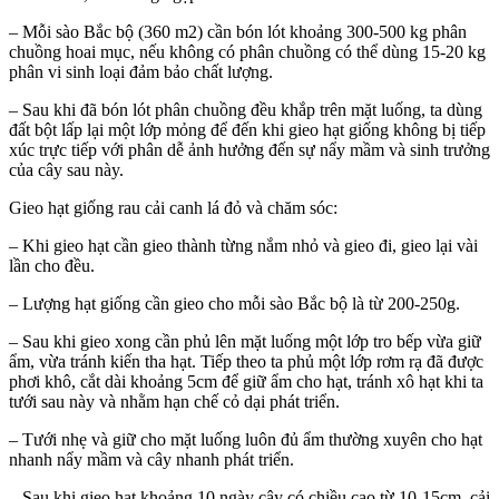
– Mỗi sào Bắc bộ (360 m2) cần bón lót khoảng 300-500 kg phân
chuồng hoai mục, nếu không có phân chuồng có thể dùng 15-20 kg
phân vi sinh loại đảm bảo chất lượng.
– Sau khi đã bón lót phân chuồng đều khắp trên mặt luống, ta dùng
đất bột lấp lại một lớp mỏng để đến khi gieo hạt giống không bị tiếp
xúc trực tiếp với phân dễ ảnh hưởng đến sự nẩy mầm và sinh trưởng
của cây sau này.
Gieo hạt giống rau cải canh lá đỏ và chăm sóc:
– Khi gieo hạt cần gieo thành từng nắm nhỏ và gieo đi, gieo lại vài
lần cho đều.
– Lượng hạt giống cần gieo cho mỗi sào Bắc bộ là từ 200-250g.
– Sau khi gieo xong cần phủ lên mặt luống một lớp tro bếp vừa giữ
ẩm, vừa tránh kiến tha hạt. Tiếp theo ta phủ một lớp rơm rạ đã được
phơi khô, cắt dài khoảng 5cm để giữ ẩm cho hạt, tránh xô hạt khi ta
tưới sau này và nhằm hạn chế cỏ dại phát triển.
– Tưới nhẹ và giữ cho mặt luống luôn đủ ẩm thường xuyên cho hạt
nhanh nẩy mầm và cây nhanh phát triển.
– Sau khi gieo hạt khoảng 10 ngày cây có chiều cao từ 10-15cm. cải