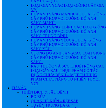
CÂY CỦ – QUẢ
LOẠI GIA VỴ
CÁC LOẠI GIỐNG CÂY GIA
VỴ
HỢP ÁNH SÁNG MẠNH
CÁC LOẠI GIỐNG
CÂY PHÙ HỢP VỚI CƯỜNG ĐỘ ÁNH
SÁNG MẠNH.
HỢP ÁNH SÁNG T.BÌNH
CÁC LOẠI GIỐNG
CÂY PHÙ HỢP VỚI CƯỜNG ĐỘ ÁNH
SÁNG TRUNG BÌNH.
HỢP ÁNH SÁNG YẾU
CÁC LOẠI GIỐNG
CÂY PHÙ HỢP VỚI CƯỜNG ĐỘ ÁNH
SÁNG YẾU.
CƯỜNG ĐỘ ÁNH SÁNG
CÁC LOẠI GIỐNG
CÂY PHÙ HỢP VỚI CƯỜNG ĐỘ ÁNH
SÁNG.
RAU THUỐC VÀ SỨC KHOẺ
TRỒNG CÁC
LOẠI CÂY RAU THỰC PHẨM CÓ TÁC
DỤNG CHỮA BỆNH – MỘT TỦ THỰC
PHẨM CHỨC NĂNG TỰ NHIÊN TUYỆT
VỜI
TƯ VẤN
THIÊN ĐỊCH & SÂU BỆNH
BỌ RÙA
QUAN HỆ KIẾN – RỆP SÁP
TUYẾN TRÙNG LÀ GÌ ?