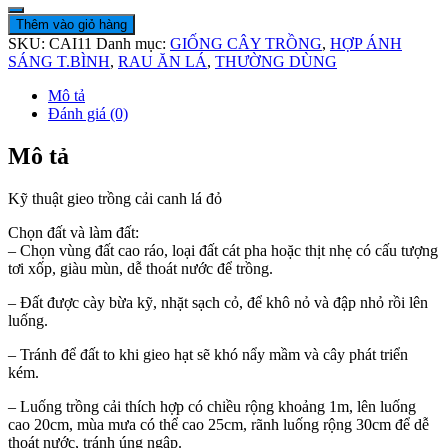
Thêm vào giỏ hàng
SKU:
CAI11
Danh mục:
GIỐNG CÂY TRỒNG
,
HỢP ÁNH
SÁNG T.BÌNH
,
RAU ĂN LÁ
,
THƯỜNG DÙNG
Mô tả
Đánh giá (0)
Mô tả
Kỹ thuật gieo trồng cải canh lá đỏ
Chọn đất và làm đất:
– Chọn vùng đất cao ráo, loại đất cát pha hoặc thịt nhẹ có cấu tượng
tơi xốp, giàu mùn, dễ thoát nước để trồng.
– Đất được cày bừa kỹ, nhặt sạch cỏ, để khô nỏ và đập nhỏ rồi lên
luống.
– Tránh để đất to khi gieo hạt sẽ khó nẩy mầm và cây phát triển
kém.
– Luống trồng cải thích hợp có chiều rộng khoảng 1m, lên luống
cao 20cm, mùa mưa có thể cao 25cm, rãnh luống rộng 30cm để dễ
thoát nước, tránh úng ngập.