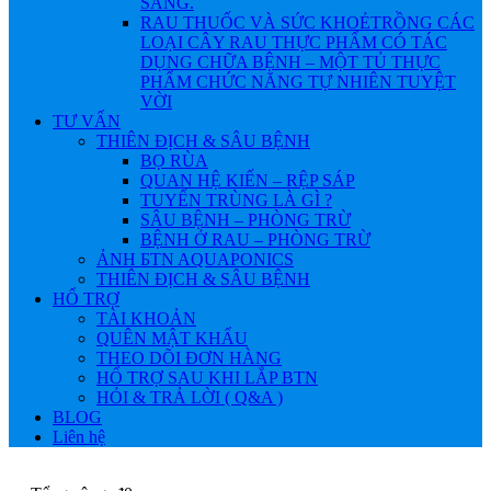
SÁNG.
RAU THUỐC VÀ SỨC KHOẺ
TRỒNG CÁC
LOẠI CÂY RAU THỰC PHẨM CÓ TÁC
DỤNG CHỮA BỆNH – MỘT TỦ THỰC
PHẨM CHỨC NĂNG TỰ NHIÊN TUYỆT
VỜI
TƯ VẤN
THIÊN ĐỊCH & SÂU BỆNH
BỌ RÙA
QUAN HỆ KIẾN – RỆP SÁP
TUYẾN TRÙNG LÀ GÌ ?
SÂU BỆNH – PHÒNG TRỪ
BỆNH Ở RAU – PHÒNG TRỪ
ẢNH БTN AQUAPONICS
THIÊN ĐỊCH & SÂU BỆNH
HỔ TRỢ
TÀI KHOẢN
QUÊN MẬT KHẨU
THEO DÕI ĐƠN HÀNG
HỔ TRỢ SAU KHI LẮP BTN
HỎI & TRẢ LỜI ( Q&A )
BLOG
Liên hệ