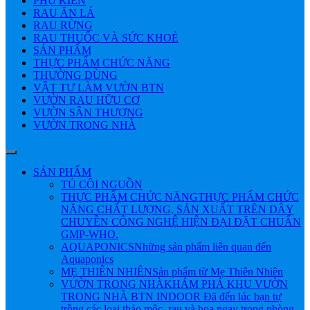
PHỤ KIỆN
RAU ĂN LÁ
RAU RỪNG
RAU THUỐC VÀ SỨC KHOẺ
SẢN PHẨM
THỰC PHẨM CHỨC NĂNG
THƯỜNG DÙNG
VẬT TƯ LÀM VƯỜN BTN
VƯỜN RAU HỮU CƠ
VƯỜN SÂN THƯỢNG
VƯỜN TRONG NHÀ
SẢN PHẨM
TỦ CỘI NGUỒN
THỰC PHẨM CHỨC NĂNG
THỰC PHẨM CHỨC
NĂNG CHẤT LƯỢNG, SẢN XUẤT TRÊN DÂY
CHUYỀN CÔNG NGHỆ HIỆN ĐẠI ĐẶT CHUẨN
GMP-WHO.
AQUAPONICS
Những sản phẩm liên quan đến
Aquaponics
MẸ THIÊN NHIÊN
Sản phẩm từ Mẹ Thiên Nhiên
VƯỜN TRONG NHÀ
KHÁM PHÁ KHU VƯỜN
TRONG NHÀ BTN INDOOR Đã đến lúc bạn tự
trồng các loại thảo mộc, rau và hoa ngay trong phòng