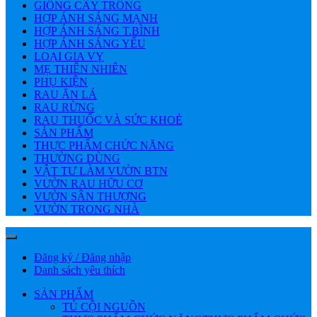
GIỐNG CÂY TRỒNG
HỢP ÁNH SÁNG MẠNH
HỢP ÁNH SÁNG T.BÌNH
HỢP ÁNH SÁNG YẾU
LOẠI GIA VỴ
MẸ THIÊN NHIÊN
PHỤ KIỆN
RAU ĂN LÁ
RAU RỪNG
RAU THUỐC VÀ SỨC KHOẺ
SẢN PHẨM
THỰC PHẨM CHỨC NĂNG
THƯỜNG DÙNG
VẬT TƯ LÀM VƯỜN BTN
VƯỜN RAU HỮU CƠ
VƯỜN SÂN THƯỢNG
VƯỜN TRONG NHÀ
Đăng ký / Đăng nhập
Danh sách yêu thích
SẢN PHẨM
TỦ CỘI NGUỒN