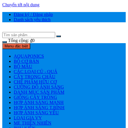
Chuyển tới nội dung
Đăng ký / Đăng nhập
Danh sách yêu thích
Tổng cộng:
₫
0
Menu đặc biệt
AQUAPONICS
BỘ CƠ BẢN
BỘ MẪU
CÁC LOẠI CỦ - QUẢ
CÂY TRONG CHẬU
CHẾ PHẨM HỮU CƠ
CƯỜNG ĐỘ ÁNH SÁNG
DANH MỤC SẢN PHẨM
GIỐNG CÂY TRỒNG
HỢP ÁNH SÁNG MẠNH
HỢP ÁNH SÁNG T.BÌNH
HỢP ÁNH SÁNG YẾU
LOẠI GIA VỴ
MẸ THIÊN NHIÊN