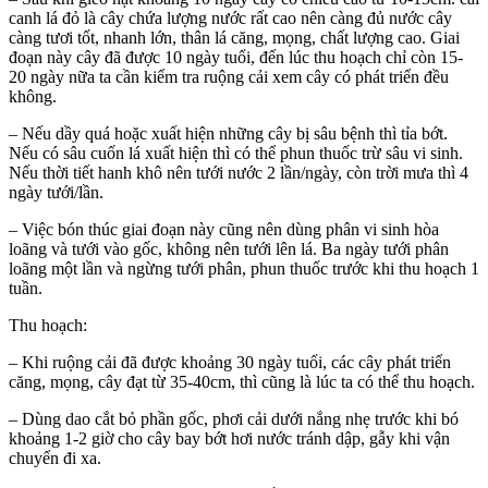
canh lá đỏ là cây chứa lượng nước rất cao nên càng đủ nước cây
càng tươi tốt, nhanh lớn, thân lá căng, mọng, chất lượng cao. Giai
đoạn này cây đã được 10 ngày tuổi, đến lúc thu hoạch chỉ còn 15-
20 ngày nữa ta cần kiểm tra ruộng cải xem cây có phát triển đều
không.
– Nếu dầy quá hoặc xuất hiện những cây bị sâu bệnh thì tỉa bớt.
Nếu có sâu cuốn lá xuất hiện thì có thể phun thuốc trừ sâu vi sinh.
Nếu thời tiết hanh khô nên tưới nước 2 lần/ngày, còn trời mưa thì 4
ngày tưới/lần.
– Việc bón thúc giai đoạn này cũng nên dùng phân vi sinh hòa
loãng và tưới vào gốc, không nên tưới lên lá. Ba ngày tưới phân
loãng một lần và ngừng tưới phân, phun thuốc trước khi thu hoạch 1
tuần.
Thu hoạch:
– Khi ruộng cải đã được khoảng 30 ngày tuổi, các cây phát triển
căng, mọng, cây đạt từ 35-40cm, thì cũng là lúc ta có thể thu hoạch.
– Dùng dao cắt bỏ phần gốc, phơi cải dưới nắng nhẹ trước khi bó
khoảng 1-2 giờ cho cây bay bớt hơi nước tránh dập, gẫy khi vận
chuyển đi xa.