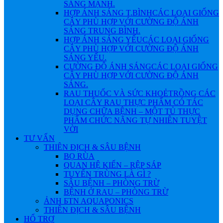
SÁNG MẠNH.
HỢP ÁNH SÁNG T.BÌNH
CÁC LOẠI GIỐNG
CÂY PHÙ HỢP VỚI CƯỜNG ĐỘ ÁNH
SÁNG TRUNG BÌNH.
HỢP ÁNH SÁNG YẾU
CÁC LOẠI GIỐNG
CÂY PHÙ HỢP VỚI CƯỜNG ĐỘ ÁNH
SÁNG YẾU.
CƯỜNG ĐỘ ÁNH SÁNG
CÁC LOẠI GIỐNG
CÂY PHÙ HỢP VỚI CƯỜNG ĐỘ ÁNH
SÁNG.
RAU THUỐC VÀ SỨC KHOẺ
TRỒNG CÁC
LOẠI CÂY RAU THỰC PHẨM CÓ TÁC
DỤNG CHỮA BỆNH – MỘT TỦ THỰC
PHẨM CHỨC NĂNG TỰ NHIÊN TUYỆT
VỜI
TƯ VẤN
THIÊN ĐỊCH & SÂU BỆNH
BỌ RÙA
QUAN HỆ KIẾN – RỆP SÁP
TUYẾN TRÙNG LÀ GÌ ?
SÂU BỆNH – PHÒNG TRỪ
BỆNH Ở RAU – PHÒNG TRỪ
ẢNH БTN AQUAPONICS
THIÊN ĐỊCH & SÂU BỆNH
HỔ TRỢ