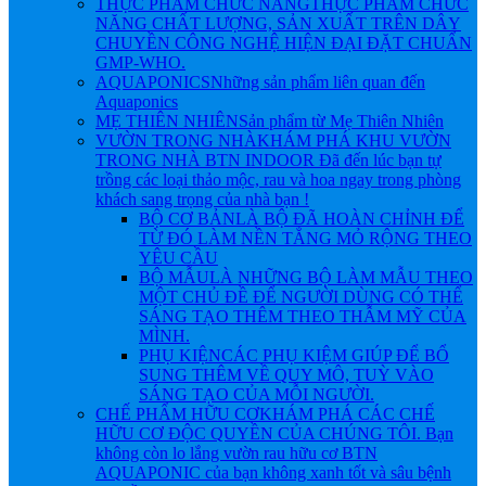
THỰC PHẨM CHỨC NĂNG
THỰC PHẨM CHỨC
NĂNG CHẤT LƯỢNG, SẢN XUẤT TRÊN DÂY
CHUYỀN CÔNG NGHỆ HIỆN ĐẠI ĐẶT CHUẨN
GMP-WHO.
AQUAPONICS
Những sản phẩm liên quan đến
Aquaponics
MẸ THIÊN NHIÊN
Sản phẩm từ Mẹ Thiên Nhiên
VƯỜN TRONG NHÀ
KHÁM PHÁ KHU VƯỜN
TRONG NHÀ BTN INDOOR Đã đến lúc bạn tự
trồng các loại thảo mộc, rau và hoa ngay trong phòng
khách sang trọng của nhà bạn !
BỘ CƠ BẢN
LÀ BỘ ĐÃ HOÀN CHỈNH ĐỂ
TỪ ĐÓ LÀM NỀN TẲNG MỎ RỘNG THEO
YÊU CẦU
BỘ MẪU
LÀ NHỮNG BỘ LÀM MẪU THEO
MỘT CHỦ ĐỀ ĐỂ NGƯỜI DÙNG CÓ THỂ
SÁNG TẠO THÊM THEO THẪM MỸ CỦA
MÌNH.
PHỤ KIỆN
CÁC PHỤ KIỆM GIÚP ĐỂ BỔ
SUNG THÊM VỀ QUY MÔ, TUỲ VÀO
SÁNG TẠO CỦA MỖI NGƯỜI.
CHẾ PHẨM HỮU CƠ
KHÁM PHÁ CÁC CHẾ
HỮU CƠ ĐỘC QUYỀN CỦA CHÚNG TÔI. Bạn
không còn lo lắng vườn rau hữu cơ BTN
AQUAPONIC của bạn không xanh tốt và sâu bệnh