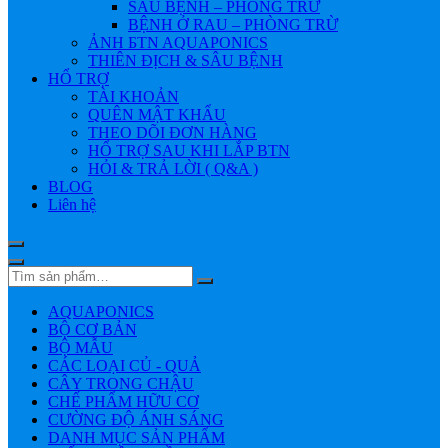
SÂU BỆNH – PHÒNG TRỪ
BỆNH Ở RAU – PHÒNG TRỪ
ẢNH БTN AQUAPONICS
THIÊN ĐỊCH & SÂU BỆNH
HỔ TRỢ
TÀI KHOẢN
QUÊN MẬT KHẨU
THEO DÕI ĐƠN HÀNG
HỔ TRỢ SAU KHI LẮP BTN
HỎI & TRẢ LỜI ( Q&A )
BLOG
Liên hệ
AQUAPONICS
BỘ CƠ BẢN
BỘ MẪU
CÁC LOẠI CỦ - QUẢ
CÂY TRONG CHẬU
CHẾ PHẨM HỮU CƠ
CƯỜNG ĐỘ ÁNH SÁNG
DANH MỤC SẢN PHẨM