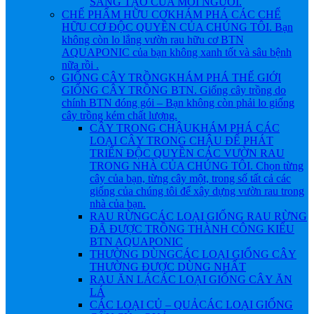
SÁNG TẠO CỦA MỖI NGƯỜI.
CHẾ PHẨM HỮU CƠ
KHÁM PHÁ CÁC CHẾ
HỮU CƠ ĐỘC QUYỀN CỦA CHÚNG TÔI. Bạn
không còn lo lắng vườn rau hữu cơ BTN
AQUAPONIC của bạn không xanh tốt và sâu bệnh
nữa rồi .
GIỐNG CÂY TRỒNG
KHÁM PHÁ THẾ GIỚI
GIỐNG CÂY TRỒNG BTN. Giống cây trồng do
chính BTN đóng gói – Bạn không còn phải lo giống
cây trồng kém chất lượng.
CÂY TRONG CHẬU
KHÁM PHÁ CÁC
LOẠI CÂY TRONG CHẬU ĐỂ PHÁT
TRIỂN ĐỘC QUYỀN CÁC VƯỜN RAU
TRONG NHÀ CỦA CHÚNG TÔI. Chọn từng
cây của bạn, từng cây một, trong số tất cả các
giống của chúng tôi để xây dựng vườn rau trong
nhà của bạn.
RAU RỪNG
CÁC LOẠI GIỐNG RAU RỪNG
ĐÃ ĐƯỢC TRỒNG THÀNH CÔNG KIỂU
BTN AQUAPONIC
THƯỜNG DÙNG
CÁC LOẠI GIỐNG CÂY
THƯỜNG ĐƯỢC DÙNG NHẤT
RAU ĂN LÁ
CÁC LOẠI GIỐNG CÂY ĂN
LÁ
CÁC LOẠI CỦ – QUẢ
CÁC LOẠI GIỐNG