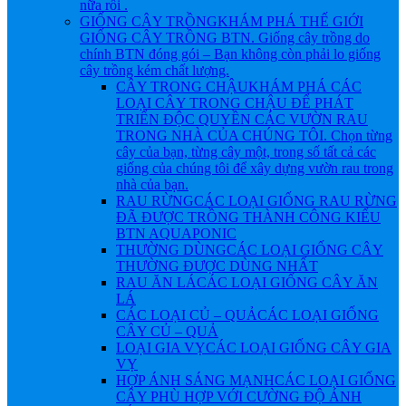
nữa rồi .
GIỐNG CÂY TRỒNG
KHÁM PHÁ THẾ GIỚI
GIỐNG CÂY TRỒNG BTN. Giống cây trồng do
chính BTN đóng gói – Bạn không còn phải lo giống
cây trồng kém chất lượng.
CÂY TRONG CHẬU
KHÁM PHÁ CÁC
LOẠI CÂY TRONG CHẬU ĐỂ PHÁT
TRIỂN ĐỘC QUYỀN CÁC VƯỜN RAU
TRONG NHÀ CỦA CHÚNG TÔI. Chọn từng
cây của bạn, từng cây một, trong số tất cả các
giống của chúng tôi để xây dựng vườn rau trong
nhà của bạn.
RAU RỪNG
CÁC LOẠI GIỐNG RAU RỪNG
ĐÃ ĐƯỢC TRỒNG THÀNH CÔNG KIỂU
BTN AQUAPONIC
THƯỜNG DÙNG
CÁC LOẠI GIỐNG CÂY
THƯỜNG ĐƯỢC DÙNG NHẤT
RAU ĂN LÁ
CÁC LOẠI GIỐNG CÂY ĂN
LÁ
CÁC LOẠI CỦ – QUẢ
CÁC LOẠI GIỐNG
CÂY CỦ – QUẢ
LOẠI GIA VỴ
CÁC LOẠI GIỐNG CÂY GIA
VỴ
HỢP ÁNH SÁNG MẠNH
CÁC LOẠI GIỐNG
CÂY PHÙ HỢP VỚI CƯỜNG ĐỘ ÁNH