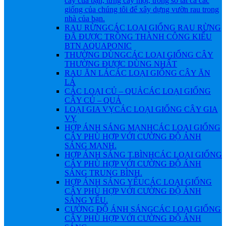
cây của bạn, từng cây một, trong số tất cả các
giống của chúng tôi để xây dựng vườn rau trong
nhà của bạn.
RAU RỪNG
CÁC LOẠI GIỐNG RAU RỪNG
ĐÃ ĐƯỢC TRỒNG THÀNH CÔNG KIỂU
BTN AQUAPONIC
THƯỜNG DÙNG
CÁC LOẠI GIỐNG CÂY
THƯỜNG ĐƯỢC DÙNG NHẤT
RAU ĂN LÁ
CÁC LOẠI GIỐNG CÂY ĂN
LÁ
CÁC LOẠI CỦ – QUẢ
CÁC LOẠI GIỐNG
CÂY CỦ – QUẢ
LOẠI GIA VỴ
CÁC LOẠI GIỐNG CÂY GIA
VỴ
HỢP ÁNH SÁNG MẠNH
CÁC LOẠI GIỐNG
CÂY PHÙ HỢP VỚI CƯỜNG ĐỘ ÁNH
SÁNG MẠNH.
HỢP ÁNH SÁNG T.BÌNH
CÁC LOẠI GIỐNG
CÂY PHÙ HỢP VỚI CƯỜNG ĐỘ ÁNH
SÁNG TRUNG BÌNH.
HỢP ÁNH SÁNG YẾU
CÁC LOẠI GIỐNG
CÂY PHÙ HỢP VỚI CƯỜNG ĐỘ ÁNH
SÁNG YẾU.
CƯỜNG ĐỘ ÁNH SÁNG
CÁC LOẠI GIỐNG
CÂY PHÙ HỢP VỚI CƯỜNG ĐỘ ÁNH