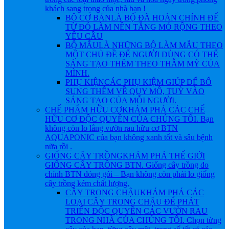
khách sang trọng của nhà bạn !
BỘ CƠ BẢN
LÀ BỘ ĐÃ HOÀN CHỈNH ĐỂ
TỪ ĐÓ LÀM NỀN TẲNG MỎ RỘNG THEO
YÊU CẦU
BỘ MẪU
LÀ NHỮNG BỘ LÀM MẪU THEO
MỘT CHỦ ĐỀ ĐỂ NGƯỜI DÙNG CÓ THỂ
SÁNG TẠO THÊM THEO THẪM MỸ CỦA
MÌNH.
PHỤ KIỆN
CÁC PHỤ KIỆM GIÚP ĐỂ BỔ
SUNG THÊM VỀ QUY MÔ, TUỲ VÀO
SÁNG TẠO CỦA MỖI NGƯỜI.
CHẾ PHẨM HỮU CƠ
KHÁM PHÁ CÁC CHẾ
HỮU CƠ ĐỘC QUYỀN CỦA CHÚNG TÔI. Bạn
không còn lo lắng vườn rau hữu cơ BTN
AQUAPONIC của bạn không xanh tốt và sâu bệnh
nữa rồi .
GIỐNG CÂY TRỒNG
KHÁM PHÁ THẾ GIỚI
GIỐNG CÂY TRỒNG BTN. Giống cây trồng do
chính BTN đóng gói – Bạn không còn phải lo giống
cây trồng kém chất lượng.
CÂY TRONG CHẬU
KHÁM PHÁ CÁC
LOẠI CÂY TRONG CHẬU ĐỂ PHÁT
TRIỂN ĐỘC QUYỀN CÁC VƯỜN RAU
TRONG NHÀ CỦA CHÚNG TÔI. Chọn từng