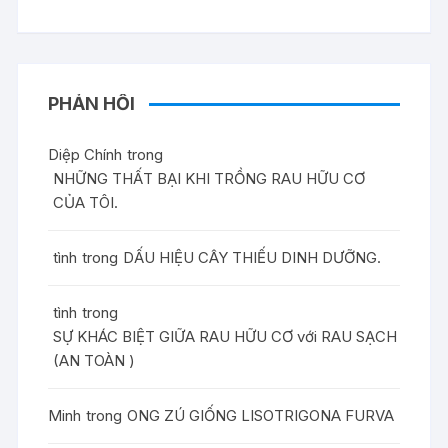
PHẢN HỒI
Diệp Chính
trong
NHỮNG THẤT BẠI KHI TRỒNG RAU HỮU CƠ
CỦA TÔI.
tình
trong
DẤU HIỆU CÂY THIẾU DINH DƯỠNG.
tình
trong
SỰ KHÁC BIỆT GIỮA RAU HỮU CƠ với RAU SẠCH
(AN TOÀN )
Minh
trong
ONG ZÚ GIỐNG LISOTRIGONA FURVA