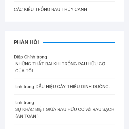
CÁC KIỂU TRỒNG RAU THỦY CANH
PHẢN HỒI
Diệp Chính
trong
NHỮNG THẤT BẠI KHI TRỒNG RAU HỮU CƠ
CỦA TÔI.
tình
trong
DẤU HIỆU CÂY THIẾU DINH DƯỠNG.
tình
trong
SỰ KHÁC BIỆT GIỮA RAU HỮU CƠ với RAU SẠCH
(AN TOÀN )