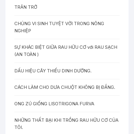
TRĂN TRỞ
CHỦNG VI SINH TUYỆT VỜI TRONG NÔNG
NGHIỆP
SỰ KHÁC BIỆT GIỮA RAU HỮU CƠ với RAU SẠCH
(AN TOÀN )
DẤU HIỆU CÂY THIẾU DINH DƯỠNG.
CÁCH LÀM CHO DƯA CHUỘT KHÔNG BỊ ĐẮNG.
ONG ZÚ GIỐNG LISOTRIGONA FURVA
NHỮNG THẤT BẠI KHI TRỒNG RAU HỮU CƠ CỦA
TÔI.