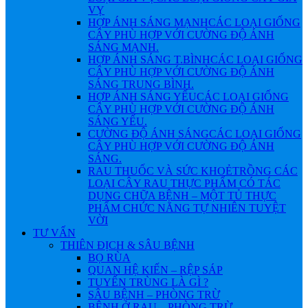
VỴ
HỢP ÁNH SÁNG MẠNH
CÁC LOẠI GIỐNG
CÂY PHÙ HỢP VỚI CƯỜNG ĐỘ ÁNH
SÁNG MẠNH.
HỢP ÁNH SÁNG T.BÌNH
CÁC LOẠI GIỐNG
CÂY PHÙ HỢP VỚI CƯỜNG ĐỘ ÁNH
SÁNG TRUNG BÌNH.
HỢP ÁNH SÁNG YẾU
CÁC LOẠI GIỐNG
CÂY PHÙ HỢP VỚI CƯỜNG ĐỘ ÁNH
SÁNG YẾU.
CƯỜNG ĐỘ ÁNH SÁNG
CÁC LOẠI GIỐNG
CÂY PHÙ HỢP VỚI CƯỜNG ĐỘ ÁNH
SÁNG.
RAU THUỐC VÀ SỨC KHOẺ
TRỒNG CÁC
LOẠI CÂY RAU THỰC PHẨM CÓ TÁC
DỤNG CHỮA BỆNH – MỘT TỦ THỰC
PHẨM CHỨC NĂNG TỰ NHIÊN TUYỆT
VỜI
TƯ VẤN
THIÊN ĐỊCH & SÂU BỆNH
BỌ RÙA
QUAN HỆ KIẾN – RỆP SÁP
TUYẾN TRÙNG LÀ GÌ ?
SÂU BỆNH – PHÒNG TRỪ
BỆNH Ở RAU – PHÒNG TRỪ