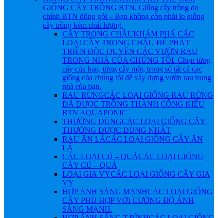
GIỐNG CÂY TRỒNG BTN. Giống cây trồng do
chính BTN đóng gói – Bạn không còn phải lo giống
cây trồng kém chất lượng.
CÂY TRONG CHẬU
KHÁM PHÁ CÁC
LOẠI CÂY TRONG CHẬU ĐỂ PHÁT
TRIỂN ĐỘC QUYỀN CÁC VƯỜN RAU
TRONG NHÀ CỦA CHÚNG TÔI. Chọn từng
cây của bạn, từng cây một, trong số tất cả các
giống của chúng tôi để xây dựng vườn rau trong
nhà của bạn.
RAU RỪNG
CÁC LOẠI GIỐNG RAU RỪNG
ĐÃ ĐƯỢC TRỒNG THÀNH CÔNG KIỂU
BTN AQUAPONIC
THƯỜNG DÙNG
CÁC LOẠI GIỐNG CÂY
THƯỜNG ĐƯỢC DÙNG NHẤT
RAU ĂN LÁ
CÁC LOẠI GIỐNG CÂY ĂN
LÁ
CÁC LOẠI CỦ – QUẢ
CÁC LOẠI GIỐNG
CÂY CỦ – QUẢ
LOẠI GIA VỴ
CÁC LOẠI GIỐNG CÂY GIA
VỴ
HỢP ÁNH SÁNG MẠNH
CÁC LOẠI GIỐNG
CÂY PHÙ HỢP VỚI CƯỜNG ĐỘ ÁNH
SÁNG MẠNH.
HỢP ÁNH SÁNG T.BÌNH
CÁC LOẠI GIỐNG