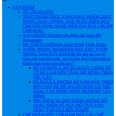
SẢN PHẨM
TỦ CỘI NGUỒN
THỰC PHẨM CHỨC NĂNG
THỰC PHẨM CHỨC
NĂNG CHẤT LƯỢNG, SẢN XUẤT TRÊN DÂY
CHUYỀN CÔNG NGHỆ HIỆN ĐẠI ĐẶT CHUẨN
GMP-WHO.
AQUAPONICS
Những sản phẩm liên quan đến
Aquaponics
MẸ THIÊN NHIÊN
Sản phẩm từ Mẹ Thiên Nhiên
VƯỜN TRONG NHÀ
KHÁM PHÁ KHU VƯỜN
TRONG NHÀ BTN INDOOR Đã đến lúc bạn tự
trồng các loại thảo mộc, rau và hoa ngay trong phòng
khách sang trọng của nhà bạn !
BỘ CƠ BẢN
LÀ BỘ ĐÃ HOÀN CHỈNH ĐỂ
TỪ ĐÓ LÀM NỀN TẲNG MỎ RỘNG THEO
YÊU CẦU
BỘ MẪU
LÀ NHỮNG BỘ LÀM MẪU THEO
MỘT CHỦ ĐỀ ĐỂ NGƯỜI DÙNG CÓ THỂ
SÁNG TẠO THÊM THEO THẪM MỸ CỦA
MÌNH.
PHỤ KIỆN
CÁC PHỤ KIỆM GIÚP ĐỂ BỔ
SUNG THÊM VỀ QUY MÔ, TUỲ VÀO
SÁNG TẠO CỦA MỖI NGƯỜI.
CHẾ PHẨM HỮU CƠ
KHÁM PHÁ CÁC CHẾ