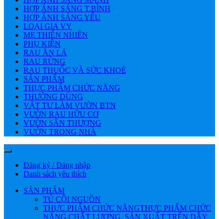
HỢP ÁNH SÁNG T.BÌNH
HỢP ÁNH SÁNG YẾU
LOẠI GIA VỴ
MẸ THIÊN NHIÊN
PHỤ KIỆN
RAU ĂN LÁ
RAU RỪNG
RAU THUỐC VÀ SỨC KHOẺ
SẢN PHẨM
THỰC PHẨM CHỨC NĂNG
THƯỜNG DÙNG
VẬT TƯ LÀM VƯỜN BTN
VƯỜN RAU HỮU CƠ
VƯỜN SÂN THƯỢNG
VƯỜN TRONG NHÀ
Đăng ký / Đăng nhập
Danh sách yêu thích
SẢN PHẨM
TỦ CỘI NGUỒN
THỰC PHẨM CHỨC NĂNG
THỰC PHẨM CHỨC
NĂNG CHẤT LƯỢNG, SẢN XUẤT TRÊN DÂY