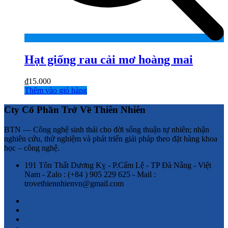
Hạt giống rau cải mơ hoàng mai
₫
15.000
Thêm vào giỏ hàng
Cty Cổ Phần Trở Về Thiên Nhiên
BTN — Công nghệ sinh thái cho đời sống thuận tự nhiên; nhận
nghiên cứu, thử nghiệm và phát triển giải pháp theo đặt hàng khoa
học – công nghệ.
191 Tôn Thất Dương Kỵ - P.Cẩm Lệ - TP Đà Nẵng - Việt
Nam - Zalo : (+84 ) 905 229 625 - Mail :
trovethiennhienvn@gmail.com