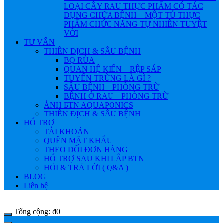
LOẠI CÂY RAU THỰC PHẨM CÓ TÁC
DỤNG CHỮA BỆNH – MỘT TỦ THỰC
PHẨM CHỨC NĂNG TỰ NHIÊN TUYỆT
VỜI
TƯ VẤN
THIÊN ĐỊCH & SÂU BỆNH
BỌ RÙA
QUAN HỆ KIẾN – RỆP SÁP
TUYẾN TRÙNG LÀ GÌ ?
SÂU BỆNH – PHÒNG TRỪ
BỆNH Ở RAU – PHÒNG TRỪ
ẢNH БTN AQUAPONICS
THIÊN ĐỊCH & SÂU BỆNH
HỔ TRỢ
TÀI KHOẢN
QUÊN MẬT KHẨU
THEO DÕI ĐƠN HÀNG
HỔ TRỢ SAU KHI LẮP BTN
HỎI & TRẢ LỜI ( Q&A )
BLOG
Liên hệ
Tổng cộng:
₫
0