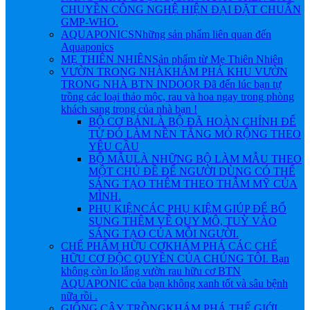
CHUYỀN CÔNG NGHỆ HIỆN ĐẠI ĐẶT CHUẨN
GMP-WHO.
AQUAPONICS
Những sản phẩm liên quan đến
Aquaponics
MẸ THIÊN NHIÊN
Sản phẩm từ Mẹ Thiên Nhiên
VƯỜN TRONG NHÀ
KHÁM PHÁ KHU VƯỜN
TRONG NHÀ BTN INDOOR Đã đến lúc bạn tự
trồng các loại thảo mộc, rau và hoa ngay trong phòng
khách sang trọng của nhà bạn !
BỘ CƠ BẢN
LÀ BỘ ĐÃ HOÀN CHỈNH ĐỂ
TỪ ĐÓ LÀM NỀN TẲNG MỎ RỘNG THEO
YÊU CẦU
BỘ MẪU
LÀ NHỮNG BỘ LÀM MẪU THEO
MỘT CHỦ ĐỀ ĐỂ NGƯỜI DÙNG CÓ THỂ
SÁNG TẠO THÊM THEO THẪM MỸ CỦA
MÌNH.
PHỤ KIỆN
CÁC PHỤ KIỆM GIÚP ĐỂ BỔ
SUNG THÊM VỀ QUY MÔ, TUỲ VÀO
SÁNG TẠO CỦA MỖI NGƯỜI.
CHẾ PHẨM HỮU CƠ
KHÁM PHÁ CÁC CHẾ
HỮU CƠ ĐỘC QUYỀN CỦA CHÚNG TÔI. Bạn
không còn lo lắng vườn rau hữu cơ BTN
AQUAPONIC của bạn không xanh tốt và sâu bệnh
nữa rồi .
GIỐNG CÂY TRỒNG
KHÁM PHÁ THẾ GIỚI