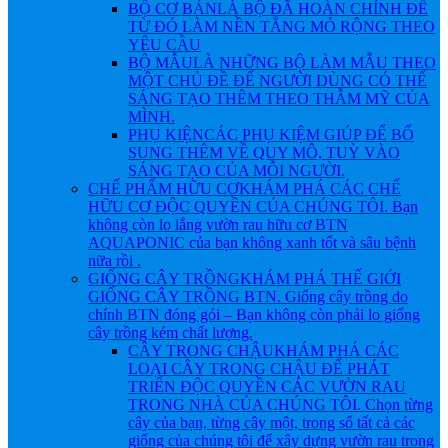
BỘ CƠ BẢN
LÀ BỘ ĐÃ HOÀN CHỈNH ĐỂ
TỪ ĐÓ LÀM NỀN TẲNG MỎ RỘNG THEO
YÊU CẦU
BỘ MẪU
LÀ NHỮNG BỘ LÀM MẪU THEO
MỘT CHỦ ĐỀ ĐỂ NGƯỜI DÙNG CÓ THỂ
SÁNG TẠO THÊM THEO THẪM MỸ CỦA
MÌNH.
PHỤ KIỆN
CÁC PHỤ KIỆM GIÚP ĐỂ BỔ
SUNG THÊM VỀ QUY MÔ, TUỲ VÀO
SÁNG TẠO CỦA MỖI NGƯỜI.
CHẾ PHẨM HỮU CƠ
KHÁM PHÁ CÁC CHẾ
HỮU CƠ ĐỘC QUYỀN CỦA CHÚNG TÔI. Bạn
không còn lo lắng vườn rau hữu cơ BTN
AQUAPONIC của bạn không xanh tốt và sâu bệnh
nữa rồi .
GIỐNG CÂY TRỒNG
KHÁM PHÁ THẾ GIỚI
GIỐNG CÂY TRỒNG BTN. Giống cây trồng do
chính BTN đóng gói – Bạn không còn phải lo giống
cây trồng kém chất lượng.
CÂY TRONG CHẬU
KHÁM PHÁ CÁC
LOẠI CÂY TRONG CHẬU ĐỂ PHÁT
TRIỂN ĐỘC QUYỀN CÁC VƯỜN RAU
TRONG NHÀ CỦA CHÚNG TÔI. Chọn từng
cây của bạn, từng cây một, trong số tất cả các
giống của chúng tôi để xây dựng vườn rau trong