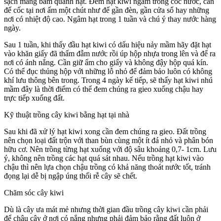
sạch màng bám quanh hạt. Đem hạt kiwi ngâm trong cốc nước, cần
để cốc tại nơi ấm một chút như để gần đèn, gần cửa sổ hay những
nơi có nhiệt độ cao. Ngâm hạt trong 1 tuần và chú ý thay nước hàng
ngày.
Sau 1 tuần, khi thấy đầu hạt kiwi có dấu hiệu nảy mầm hãy đặt hạt
vào khăn giấy đã thấm đẫm nước rồi úp hộp nhựa trong lên và để ra
nơi có ánh nắng. Cần giữ ẩm cho giấy và không đậy hộp quá kín.
Có thể đục thủng hộp với những lỗ nhỏ để đảm bảo luôn có không
khí lưu thông bên trong. Trong 4 ngày kế tiếp, sẽ thấy hạt kiwi nhú
mầm đây là thời điểm có thể đem chúng ra gieo xuống chậu hay
trực tiếp xuống đất.
Kỹ thuật trồng cây kiwi bằng hạt tại nhà
Sau khi đã xử lý hạt kiwi xong cần đem chúng ra gieo. Đất trồng
nên chọn loại đất trộn với than bùn cùng một ít đá nhỏ và phân bón
hữu cơ. Nên trồng từng hạt xuống với độ sâu khoảng 0,7- 1cm. Lưu
ý, không nên trồng các hạt quá sát nhau. Nếu trồng hạt kiwi vào
chậu thì nên lựa chọn chậu trồng có khả năng thoát nước tốt, tránh
đọng lại dễ bị ngập úng thối rễ cây sẽ chết.
Chăm sóc cây kiwi
Dù là cây ưa mát mẻ nhưng thời gian đầu trồng cây kiwi cần phải
để chậu cây ở nơi có nắng nhưng phải đảm bảo rằng đất luôn ở