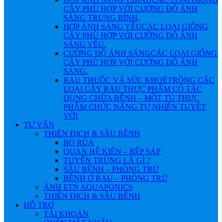
CÂY PHÙ HỢP VỚI CƯỜNG ĐỘ ÁNH
SÁNG TRUNG BÌNH.
HỢP ÁNH SÁNG YẾU
CÁC LOẠI GIỐNG
CÂY PHÙ HỢP VỚI CƯỜNG ĐỘ ÁNH
SÁNG YẾU.
CƯỜNG ĐỘ ÁNH SÁNG
CÁC LOẠI GIỐNG
CÂY PHÙ HỢP VỚI CƯỜNG ĐỘ ÁNH
SÁNG.
RAU THUỐC VÀ SỨC KHOẺ
TRỒNG CÁC
LOẠI CÂY RAU THỰC PHẨM CÓ TÁC
DỤNG CHỮA BỆNH – MỘT TỦ THỰC
PHẨM CHỨC NĂNG TỰ NHIÊN TUYỆT
VỜI
TƯ VẤN
THIÊN ĐỊCH & SÂU BỆNH
BỌ RÙA
QUAN HỆ KIẾN – RỆP SÁP
TUYẾN TRÙNG LÀ GÌ ?
SÂU BỆNH – PHÒNG TRỪ
BỆNH Ở RAU – PHÒNG TRỪ
ẢNH БTN AQUAPONICS
THIÊN ĐỊCH & SÂU BỆNH
HỔ TRỢ
TÀI KHOẢN