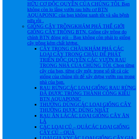
HỮU CƠ ĐỘC QUYỀN CỦA CHÚNG TÔI. Bạn
không còn lo lắng vườn rau hữu cơ BTN
AQUAPONIC của bạn không xanh tốt và sâu bệnh
nữa rồi .
GIỐNG CÂY TRỒNG
KHÁM PHÁ THẾ GIỚI
GIỐNG CÂY TRỒNG BTN. Giống cây trồng do
chính BTN đóng gói – Bạn không còn phải lo giống
cây trồng kém chất lượng.
CÂY TRONG CHẬU
KHÁM PHÁ CÁC
LOẠI CÂY TRONG CHẬU ĐỂ PHÁT
TRIỂN ĐỘC QUYỀN CÁC VƯỜN RAU
TRONG NHÀ CỦA CHÚNG TÔI. Chọn từng
cây của bạn, từng cây một, trong số tất cả các
giống của chúng tôi để xây dựng vườn rau trong
nhà của bạn.
RAU RỪNG
CÁC LOẠI GIỐNG RAU RỪNG
ĐÃ ĐƯỢC TRỒNG THÀNH CÔNG KIỂU
BTN AQUAPONIC
THƯỜNG DÙNG
CÁC LOẠI GIỐNG CÂY
THƯỜNG ĐƯỢC DÙNG NHẤT
RAU ĂN LÁ
CÁC LOẠI GIỐNG CÂY ĂN
LÁ
CÁC LOẠI CỦ – QUẢ
CÁC LOẠI GIỐNG
CÂY CỦ – QUẢ
LOẠI GIA VỴ
CÁC LOẠI GIỐNG CÂY GIA