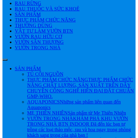
RAU RỪNG
RAU THUỐC VÀ SỨC KHOẺ
SẢN PHẨM
THỰC PHẨM CHỨC NĂNG
THƯỜNG DÙNG
VẬT TƯ LÀM VƯỜN BTN
VƯỜN RAU HỮU CƠ
VƯỜN SÂN THƯỢNG
VƯỜN TRONG NHÀ
SẢN PHẨM
TỦ CỘI NGUỒN
THỰC PHẨM CHỨC NĂNG
THỰC PHẨM CHỨC
NĂNG CHẤT LƯỢNG, SẢN XUẤT TRÊN DÂY
CHUYỀN CÔNG NGHỆ HIỆN ĐẠI ĐẶT CHUẨN
GMP-WHO.
AQUAPONICS
Những sản phẩm liên quan đến
Aquaponics
MẸ THIÊN NHIÊN
Sản phẩm từ Mẹ Thiên Nhiên
VƯỜN TRONG NHÀ
KHÁM PHÁ KHU VƯỜN
TRONG NHÀ BTN INDOOR Đã đến lúc bạn tự
trồng các loại thảo mộc, rau và hoa ngay trong phòng
khách sang trọng của nhà bạn !