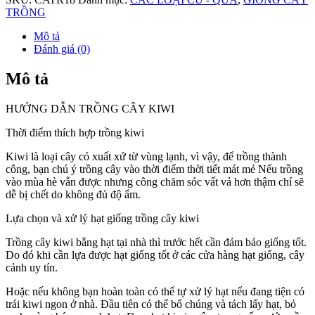
số
TRỒNG
lượng
Mô tả
Đánh giá (0)
Mô tả
HƯỚNG DẪN TRỒNG CÂY KIWI
Thời điểm thích hợp trồng kiwi
Kiwi là loại cây có xuất xứ từ vùng lạnh, vì vậy, để trồng thành
công, bạn chú ý trồng cây vào thời điểm thời tiết mát mẻ Nếu trồng
vào mùa hè vẫn được nhưng công chăm sóc vất vả hơn thậm chí sẽ
dễ bị chết do không đủ độ ẩm.
Lựa chọn và xử lý hạt giống trồng cây kiwi
Trồng cây kiwi bằng hạt tại nhà thì trước hết cần đảm bảo giống tốt.
Do đó khi cần lựa được hạt giống tốt ở các cửa hàng hạt giống, cây
cảnh uy tín.
Hoặc nếu không bạn hoàn toàn có thể tự xử lý hạt nếu đang tiện có
trái kiwi ngon ở nhà. Đầu tiên có thể bổ chúng và tách lấy hạt, bỏ