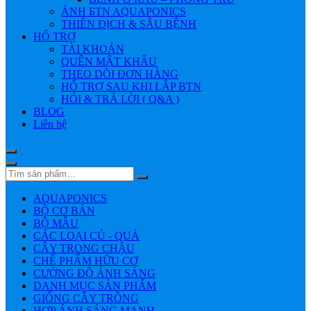
ẢNH БTN AQUAPONICS
THIÊN ĐỊCH & SÂU BỆNH
HỔ TRỢ
TÀI KHOẢN
QUÊN MẬT KHẨU
THEO DÕI ĐƠN HÀNG
HỔ TRỢ SAU KHI LẮP BTN
HỎI & TRẢ LỜI ( Q&A )
BLOG
Liên hệ
AQUAPONICS
BỘ CƠ BẢN
BỘ MẪU
CÁC LOẠI CỦ - QUẢ
CÂY TRONG CHẬU
CHẾ PHẨM HỮU CƠ
CƯỜNG ĐỘ ÁNH SÁNG
DANH MỤC SẢN PHẨM
GIỐNG CÂY TRỒNG
HỢP ÁNH SÁNG MẠNH