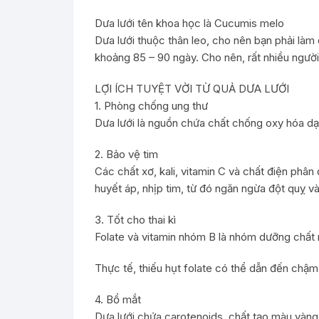
Dưa lưới tên khoa học là Cucumis melo
Dưa lưới thuộc thân leo, cho nên bạn phải làm 
khoảng 85 – 90 ngày. Cho nên, rất nhiều người 
LỢI ÍCH TUYỆT VỜI TỪ QUẢ DƯA LƯỚI
1. Phòng chống ung thư
Dưa lưới là nguồn chứa chất chống oxy hóa dạ
2. Bảo vệ tim
Các chất xơ, kali, vitamin C và chất điện phân
huyết áp, nhịp tim, từ đó ngăn ngừa đột quỵ 
3. Tốt cho thai kì
Folate và vitamin nhóm B là nhóm dưỡng chất m
Thực tế, thiếu hụt folate có thể dẫn đến chậm p
4. Bổ mắt
Dưa lưới chứa carotenoids, chất tạo màu vàng,