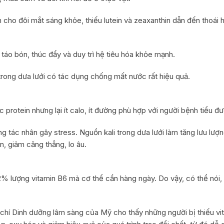
ần cho đôi mắt sáng khỏe, thiếu lutein và zeaxanthin dẫn đến thoái 
 táo bón, thúc đẩy và duy trì hệ tiêu hóa khỏe mạnh.
rong dưa lưới có tác dụng chống mất nước rất hiệu quả.
 protein nhưng lại ít calo, ít đường phù hợp với người bệnh tiểu đ
ng tác nhân gây stress. Nguồn kali trong dưa lưới làm tăng lưu lư
n, giảm căng thẳng, lo âu.
 lượng vitamin B6 mà cơ thể cần hàng ngày. Do vậy, có thể nói, lo
chí Dinh dưỡng lâm sàng của Mỹ cho thấy những người bị thiếu vi