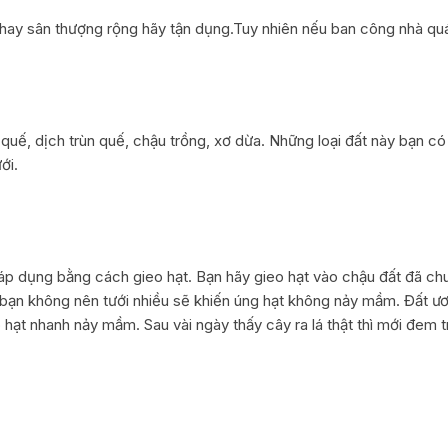
hay sân thượng rộng hãy tận dụng.Tuy nhiên nếu ban công nhà quá 
quế, dịch trùn quế, chậu trồng, xơ dừa. Những loại đất này bạn có
ới.
 áp dụng bằng cách gieo hạt. Bạn hãy gieo hạt vào chậu đất đã chu
, bạn không nên tưới nhiều sẽ khiến úng hạt không nảy mầm. Đất ư
t nhanh nảy mầm. Sau vài ngày thấy cây ra lá thật thì mới đem t