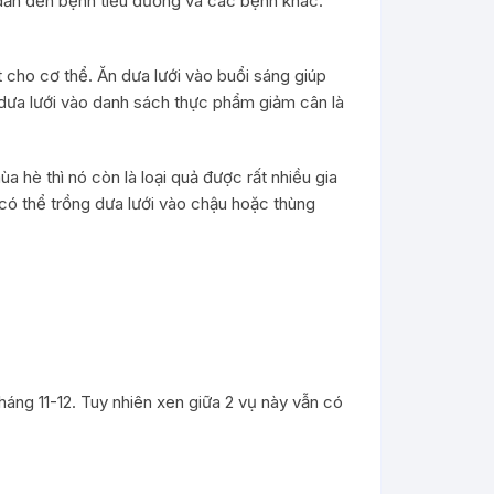
ễ dẫn đến bệnh tiểu đường và các bệnh khác.
t cho cơ thể. Ăn dưa lưới vào buổi sáng giúp
m dưa lưới vào danh sách thực phẩm giảm cân là
a hè thì nó còn là loại quả được rất nhiều gia
 có thể trồng dưa lưới vào chậu hoặc thùng
háng 11-12. Tuy nhiên xen giữa 2 vụ này vẫn có