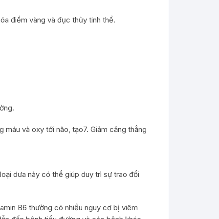
hóa điểm vàng và đục thủy tinh thể.
ường.
ợng máu và oxy tới não, tạo7. Giảm căng thẳng
ại dưa này có thể giúp duy trì sự trao đổi
tamin B6 thường có nhiều nguy cơ bị viêm