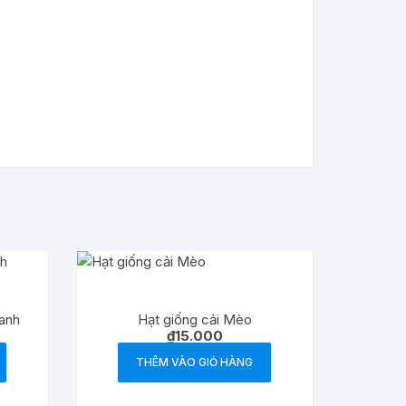
xanh
Hạt giống cải Mèo
₫
15.000
THÊM VÀO GIỎ HÀNG