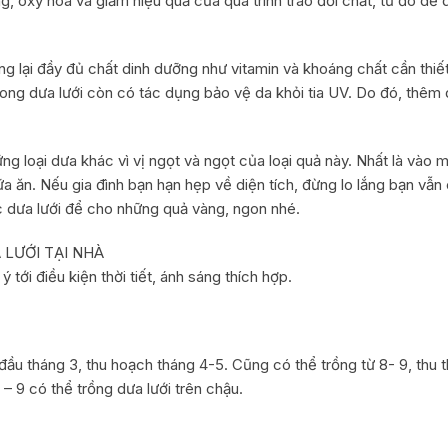
ng, oxy hóa và giảm hiệu quả của quá trình trao đổi chất, từ đó d
ng lại đầy đủ chất dinh dưỡng như vitamin và khoáng chất cần thiế
 trong dưa lưới còn có tác dụng bảo vệ da khỏi tia UV. Do đó, thê
 loại dưa khác vì vị ngọt và ngọt của loại quả này. Nhất là vào mù
a ăn. Nếu gia đình bạn hạn hẹp về diện tích, đừng lo lắng bạn vẫn
 dưa lưới để cho những quả vàng, ngon nhé.
LƯỚI TẠI NHÀ
ý tới điều kiện thời tiết, ánh sáng thích hợp.
đầu tháng 3, thu hoạch tháng 4-5. Cũng có thể trồng từ 8- 9, thu t
 – 9 có thể trồng dưa lưới trên chậu.