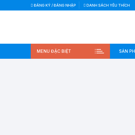
Chuyển
ĐĂNG KÝ / ĐĂNG NHẬP
DANH SÁCH YÊU THÍCH
tới
nội
dung
MENU ĐẶC BIỆT
SẢN P
TỦ 
THỰ
AQU
MẸ 
VƯỜ