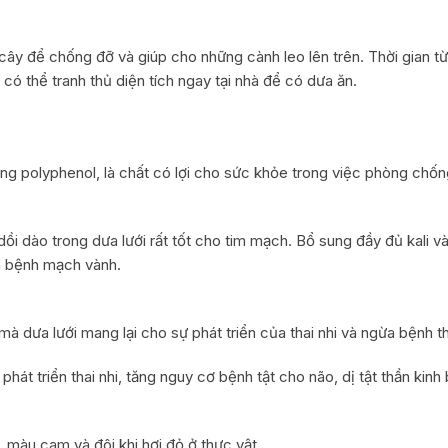
CƯỜNG ĐỘ ÁNH SÁNG
cây để chống đỡ và giúp cho những cành leo lên trên. Thời gian từ
có thể tranh thủ diện tích ngay tại nhà để có dưa ăn.
RAU THUỐC VÀ SỨC KHOẺ
ng polyphenol, là chất có lợi cho sức khỏe trong việc phòng chố
 dồi dào trong dưa lưới rất tốt cho tim mạch. Bổ sung đầy đủ kali 
và bệnh mạch vành.
à dưa lưới mang lại cho sự phát triển của thai nhi và ngừa bệnh t
hát triển thai nhi, tăng nguy cơ bệnh tật cho não, dị tật thần kinh
 màu cam và đôi khi hơi đỏ ở thực vật.