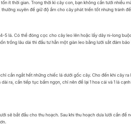
n ít thời gian. Trong thời kì cây con, bạn không cần tưới nhiều mà
ưới thường xuyên để giữ độ ẩm cho cây phát triển tốt nhưng tránh đ
c 4-5 lá. Có thể đóng cọc cho cây leo lên hoặc lấy dây ni-long bu
n trồng lâu dài thì đầu tư hẵn một giàn leo bằng lưới sắt đảm bảo
chỉ cần ngắt hết những chiếc lá dưới gốc cây. Cho đến khi cây ra k
ển dài ra, cần tiếp tục bấm ngọn, chỉ nên để lại 1 hoa cái và 1 lá c
lưới sẽ bắt đầu cho thu hoạch. Sau khi thu hoạch dưa lưới cần để 
ơn.