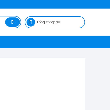
Tổng cộng:
₫
0
ỆP SÁP
Ì ?
G TRỪ
ÒNG TRỪ