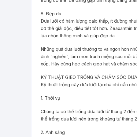
trong cơ thể, dễ dàng gặp tình trạng căng thẳ
8. Đẹp da
Dưa lưới có hàm lượng calo thấp, ít đường như
cơ thể giải độc, điều tiết tốt hơn. Zeaxanthin
lựa chọn thông minh và giúp đẹp da.
Những quả dưa lưới thường to và ngon hơn những
đình “nghiền”, làm món tránh miệng sau mỗi bữ
xốp. Hãy cùng học cách gieo hạt và chăm sóc
KỸ THUẬT GIEO TRỒNG VÀ CHĂM SÓC DƯA 
Kỹ thuật trồng cây dưa lưới tại nhà chỉ cần chú 
1. Thời vụ
Chúng ta có thể trồng dưa lưới từ tháng 2 đến 
thể trồng dưa lưới nên trong khoảng từ tháng 2
2. Ánh sáng