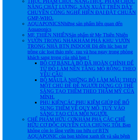
THỰC PHẨM CHỨC NĂNG
THỰC PHẨM CHỨC
NĂNG CHẤT LƯỢNG, SẢN XUẤT TRÊN DÂY
CHUYỀN CÔNG NGHỆ HIỆN ĐẠI ĐẶT CHUẨN
GMP-WHO.
AQUAPONICS
Những sản phẩm liên quan đến
Aquaponics
MẸ THIÊN NHIÊN
Sản phẩm từ Mẹ Thiên Nhiên
VƯỜN TRONG NHÀ
KHÁM PHÁ KHU VƯỜN
TRONG NHÀ BTN INDOOR Đã đến lúc bạn tự
trồng các loại thảo mộc, rau và hoa ngay trong phòng
khách sang trọng của nhà bạn !
BỘ CƠ BẢN
LÀ BỘ ĐÃ HOÀN CHỈNH ĐỂ
TỪ ĐÓ LÀM NỀN TẲNG MỎ RỘNG THEO
YÊU CẦU
BỘ MẪU
LÀ NHỮNG BỘ LÀM MẪU THEO
MỘT CHỦ ĐỀ ĐỂ NGƯỜI DÙNG CÓ THỂ
SÁNG TẠO THÊM THEO THẪM MỸ CỦA
MÌNH.
PHỤ KIỆN
CÁC PHỤ KIỆM GIÚP ĐỂ BỔ
SUNG THÊM VỀ QUY MÔ, TUỲ VÀO
SÁNG TẠO CỦA MỖI NGƯỜI.
CHẾ PHẨM HỮU CƠ
KHÁM PHÁ CÁC CHẾ
HỮU CƠ ĐỘC QUYỀN CỦA CHÚNG TÔI. Bạn
không còn lo lắng vườn rau hữu cơ BTN
AQUAPONIC của bạn không xanh tốt và sâu bệnh