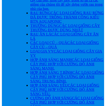
cây của bạn, từng cây một, trong số tất cả các
giống của chúng tôi để xây dựng vườn rau trong
nhà của bạn.
RAU RỪNG
CÁC LOẠI GIỐNG RAU RỪNG
ĐÃ ĐƯỢC TRỒNG THÀNH CÔNG KIỂU
BTN AQUAPONIC
THƯỜNG DÙNG
CÁC LOẠI GIỐNG CÂY
THƯỜNG ĐƯỢC DÙNG NHẤT
RAU ĂN LÁ
CÁC LOẠI GIỐNG CÂY ĂN
LÁ
CÁC LOẠI CỦ – QUẢ
CÁC LOẠI GIỐNG
CÂY CỦ – QUẢ
LOẠI GIA VỴ
CÁC LOẠI GIỐNG CÂY GIA
VỴ
HỢP ÁNH SÁNG MẠNH
CÁC LOẠI GIỐNG
CÂY PHÙ HỢP VỚI CƯỜNG ĐỘ ÁNH
SÁNG MẠNH.
HỢP ÁNH SÁNG T.BÌNH
CÁC LOẠI GIỐNG
CÂY PHÙ HỢP VỚI CƯỜNG ĐỘ ÁNH
SÁNG TRUNG BÌNH.
HỢP ÁNH SÁNG YẾU
CÁC LOẠI GIỐNG
CÂY PHÙ HỢP VỚI CƯỜNG ĐỘ ÁNH
SÁNG YẾU.
CƯỜNG ĐỘ ÁNH SÁNG
CÁC LOẠI GIỐNG
CÂY PHÙ HỢP VỚI CƯỜNG ĐỘ ÁNH