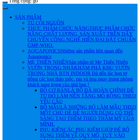
Tổng cộng:
₫
0
SẢN PHẨM
TỦ CỘI NGUỒN
THỰC PHẨM CHỨC NĂNG
THỰC PHẨM CHỨC
NĂNG CHẤT LƯỢNG, SẢN XUẤT TRÊN DÂY
CHUYỀN CÔNG NGHỆ HIỆN ĐẠI ĐẶT CHUẨN
GMP-WHO.
AQUAPONICS
Những sản phẩm liên quan đến
Aquaponics
MẸ THIÊN NHIÊN
Sản phẩm từ Mẹ Thiên Nhiên
VƯỜN TRONG NHÀ
KHÁM PHÁ KHU VƯỜN
TRONG NHÀ BTN INDOOR Đã đến lúc bạn tự
trồng các loại thảo mộc, rau và hoa ngay trong phòng
khách sang trọng của nhà bạn !
BỘ CƠ BẢN
LÀ BỘ ĐÃ HOÀN CHỈNH ĐỂ
TỪ ĐÓ LÀM NỀN TẲNG MỎ RỘNG THEO
YÊU CẦU
BỘ MẪU
LÀ NHỮNG BỘ LÀM MẪU THEO
MỘT CHỦ ĐỀ ĐỂ NGƯỜI DÙNG CÓ THỂ
SÁNG TẠO THÊM THEO THẪM MỸ CỦA
MÌNH.
PHỤ KIỆN
CÁC PHỤ KIỆM GIÚP ĐỂ BỔ
SUNG THÊM VỀ QUY MÔ, TUỲ VÀO