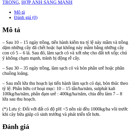
TRỒNG
,
HỢP ÁNH SÁNG MẠNH
Mô tả
Đánh giá (0)
Mô tả
– Sau 10 – 15 ngày trồng, tiến hành kiểm tra tỷ lệ nảy mầm và trồng
dặm những cây đã chết hoặc hạt không nảy mầm bằng những cây
con có 5 – 6 lá. Sau đó, làm sạch cỏ và xới nhẹ cho đất tơi xốp; chú
ý không chạm mạnh, tránh bị động rễ cây.
– Sau 30 – 35 ngày trồng, làm sạch cỏ và bón phân urê hoặc phân
chuồng loãng.
– Sau mỗi lứa thu hoạch lại tiến hành làm sạch cỏ dại, bón thúc theo
tỷ lệ: Phân hữu cơ hoại mục: 10 – 15 tấn/ha/năm, sulphát kali
100kg/ha/năm, phân đạm urê : 400kg/ha/năm, chia đều làm 7 – 8
lứa sau thu hoạch.
(*) Lưu ý: Đối với đất có độ pH <5 nên rải đều 1000kg/ha vôi trước
khi cày bừa giúp cỏ sinh trưởng và phát triển tốt hơn.
Đánh giá