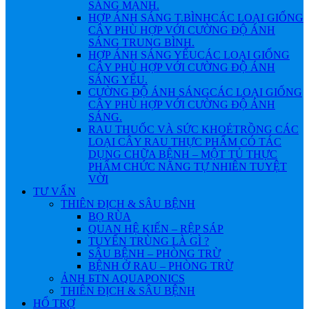
SÁNG MẠNH.
HỢP ÁNH SÁNG T.BÌNH
CÁC LOẠI GIỐNG
CÂY PHÙ HỢP VỚI CƯỜNG ĐỘ ÁNH
SÁNG TRUNG BÌNH.
HỢP ÁNH SÁNG YẾU
CÁC LOẠI GIỐNG
CÂY PHÙ HỢP VỚI CƯỜNG ĐỘ ÁNH
SÁNG YẾU.
CƯỜNG ĐỘ ÁNH SÁNG
CÁC LOẠI GIỐNG
CÂY PHÙ HỢP VỚI CƯỜNG ĐỘ ÁNH
SÁNG.
RAU THUỐC VÀ SỨC KHOẺ
TRỒNG CÁC
LOẠI CÂY RAU THỰC PHẨM CÓ TÁC
DỤNG CHỮA BỆNH – MỘT TỦ THỰC
PHẨM CHỨC NĂNG TỰ NHIÊN TUYỆT
VỜI
TƯ VẤN
THIÊN ĐỊCH & SÂU BỆNH
BỌ RÙA
QUAN HỆ KIẾN – RỆP SÁP
TUYẾN TRÙNG LÀ GÌ ?
SÂU BỆNH – PHÒNG TRỪ
BỆNH Ở RAU – PHÒNG TRỪ
ẢNH БTN AQUAPONICS
THIÊN ĐỊCH & SÂU BỆNH
HỔ TRỢ