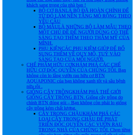
khách sang trọng của nhà bạn !
BỘ CƠ BẢN
LÀ BỘ ĐÃ HOÀN CHỈNH ĐỂ
TỪ ĐÓ LÀM NỀN TẲNG MỎ RỘNG THEO
YÊU CẦU
BỘ MẪU
LÀ NHỮNG BỘ LÀM MẪU THEO
MỘT CHỦ ĐỀ ĐỂ NGƯỜI DÙNG CÓ THỂ
SÁNG TẠO THÊM THEO THẪM MỸ CỦA
MÌNH.
PHỤ KIỆN
CÁC PHỤ KIỆM GIÚP ĐỂ BỔ
SUNG THÊM VỀ QUY MÔ, TUỲ VÀO
SÁNG TẠO CỦA MỖI NGƯỜI.
CHẾ PHẨM HỮU CƠ
KHÁM PHÁ CÁC CHẾ
HỮU CƠ ĐỘC QUYỀN CỦA CHÚNG TÔI. Bạn
không còn lo lắng vườn rau hữu cơ BTN
AQUAPONIC của bạn không xanh tốt và sâu bệnh
nữa rồi .
GIỐNG CÂY TRỒNG
KHÁM PHÁ THẾ GIỚI
GIỐNG CÂY TRỒNG BTN. Giống cây trồng do
chính BTN đóng gói – Bạn không còn phải lo giống
cây trồng kém chất lượng.
CÂY TRONG CHẬU
KHÁM PHÁ CÁC
LOẠI CÂY TRONG CHẬU ĐỂ PHÁT
TRIỂN ĐỘC QUYỀN CÁC VƯỜN RAU
TRONG NHÀ CỦA CHÚNG TÔI. Chọn từng