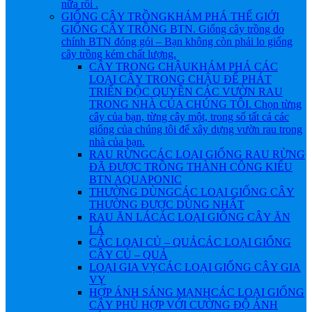
nữa rồi .
GIỐNG CÂY TRỒNG
KHÁM PHÁ THẾ GIỚI
GIỐNG CÂY TRỒNG BTN. Giống cây trồng do
chính BTN đóng gói – Bạn không còn phải lo giống
cây trồng kém chất lượng.
CÂY TRONG CHẬU
KHÁM PHÁ CÁC
LOẠI CÂY TRONG CHẬU ĐỂ PHÁT
TRIỂN ĐỘC QUYỀN CÁC VƯỜN RAU
TRONG NHÀ CỦA CHÚNG TÔI. Chọn từng
cây của bạn, từng cây một, trong số tất cả các
giống của chúng tôi để xây dựng vườn rau trong
nhà của bạn.
RAU RỪNG
CÁC LOẠI GIỐNG RAU RỪNG
ĐÃ ĐƯỢC TRỒNG THÀNH CÔNG KIỂU
BTN AQUAPONIC
THƯỜNG DÙNG
CÁC LOẠI GIỐNG CÂY
THƯỜNG ĐƯỢC DÙNG NHẤT
RAU ĂN LÁ
CÁC LOẠI GIỐNG CÂY ĂN
LÁ
CÁC LOẠI CỦ – QUẢ
CÁC LOẠI GIỐNG
CÂY CỦ – QUẢ
LOẠI GIA VỴ
CÁC LOẠI GIỐNG CÂY GIA
VỴ
HỢP ÁNH SÁNG MẠNH
CÁC LOẠI GIỐNG
CÂY PHÙ HỢP VỚI CƯỜNG ĐỘ ÁNH