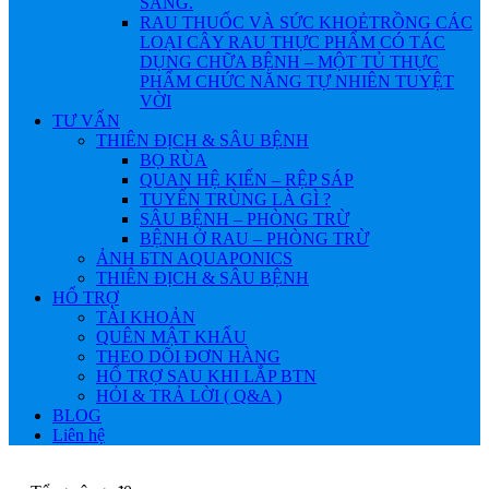
SÁNG.
RAU THUỐC VÀ SỨC KHOẺ
TRỒNG CÁC
LOẠI CÂY RAU THỰC PHẨM CÓ TÁC
DỤNG CHỮA BỆNH – MỘT TỦ THỰC
PHẨM CHỨC NĂNG TỰ NHIÊN TUYỆT
VỜI
TƯ VẤN
THIÊN ĐỊCH & SÂU BỆNH
BỌ RÙA
QUAN HỆ KIẾN – RỆP SÁP
TUYẾN TRÙNG LÀ GÌ ?
SÂU BỆNH – PHÒNG TRỪ
BỆNH Ở RAU – PHÒNG TRỪ
ẢNH БTN AQUAPONICS
THIÊN ĐỊCH & SÂU BỆNH
HỔ TRỢ
TÀI KHOẢN
QUÊN MẬT KHẨU
THEO DÕI ĐƠN HÀNG
HỔ TRỢ SAU KHI LẮP BTN
HỎI & TRẢ LỜI ( Q&A )
BLOG
Liên hệ