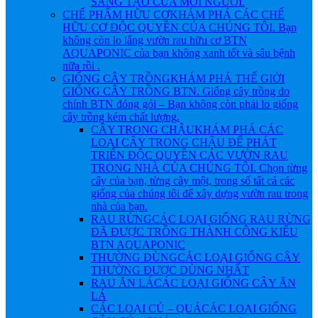
SÁNG TẠO CỦA MỖI NGƯỜI.
CHẾ PHẨM HỮU CƠ
KHÁM PHÁ CÁC CHẾ
HỮU CƠ ĐỘC QUYỀN CỦA CHÚNG TÔI. Bạn
không còn lo lắng vườn rau hữu cơ BTN
AQUAPONIC của bạn không xanh tốt và sâu bệnh
nữa rồi .
GIỐNG CÂY TRỒNG
KHÁM PHÁ THẾ GIỚI
GIỐNG CÂY TRỒNG BTN. Giống cây trồng do
chính BTN đóng gói – Bạn không còn phải lo giống
cây trồng kém chất lượng.
CÂY TRONG CHẬU
KHÁM PHÁ CÁC
LOẠI CÂY TRONG CHẬU ĐỂ PHÁT
TRIỂN ĐỘC QUYỀN CÁC VƯỜN RAU
TRONG NHÀ CỦA CHÚNG TÔI. Chọn từng
cây của bạn, từng cây một, trong số tất cả các
giống của chúng tôi để xây dựng vườn rau trong
nhà của bạn.
RAU RỪNG
CÁC LOẠI GIỐNG RAU RỪNG
ĐÃ ĐƯỢC TRỒNG THÀNH CÔNG KIỂU
BTN AQUAPONIC
THƯỜNG DÙNG
CÁC LOẠI GIỐNG CÂY
THƯỜNG ĐƯỢC DÙNG NHẤT
RAU ĂN LÁ
CÁC LOẠI GIỐNG CÂY ĂN
LÁ
CÁC LOẠI CỦ – QUẢ
CÁC LOẠI GIỐNG