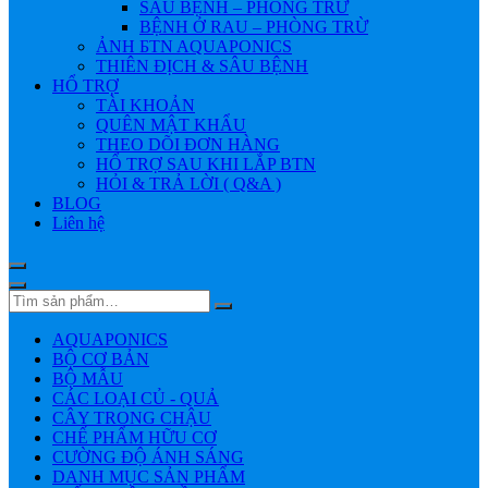
SÂU BỆNH – PHÒNG TRỪ
BỆNH Ở RAU – PHÒNG TRỪ
ẢNH БTN AQUAPONICS
THIÊN ĐỊCH & SÂU BỆNH
HỔ TRỢ
TÀI KHOẢN
QUÊN MẬT KHẨU
THEO DÕI ĐƠN HÀNG
HỔ TRỢ SAU KHI LẮP BTN
HỎI & TRẢ LỜI ( Q&A )
BLOG
Liên hệ
AQUAPONICS
BỘ CƠ BẢN
BỘ MẪU
CÁC LOẠI CỦ - QUẢ
CÂY TRONG CHẬU
CHẾ PHẨM HỮU CƠ
CƯỜNG ĐỘ ÁNH SÁNG
DANH MỤC SẢN PHẨM