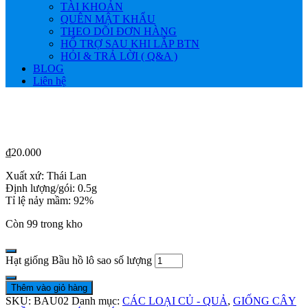
TÀI KHOẢN
QUÊN MẬT KHẨU
THEO DÕI ĐƠN HÀNG
HỔ TRỢ SAU KHI LẮP BTN
HỎI & TRẢ LỜI ( Q&A )
BLOG
Liên hệ
₫
20.000
Xuất xứ: Thái Lan
Định lượng/gói: 0.5g
Tỉ lệ nảy mầm: 92%
Còn 99 trong kho
Hạt giống Bầu hồ lô sao số lượng
Thêm vào giỏ hàng
SKU:
BAU02
Danh mục:
CÁC LOẠI CỦ - QUẢ
,
GIỐNG CÂY