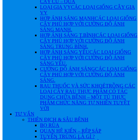
CÂY CỦ – QUẢ
LOẠI GIA VỴ
CÁC LOẠI GIỐNG CÂY GIA
VỴ
HỢP ÁNH SÁNG MẠNH
CÁC LOẠI GIỐNG
CÂY PHÙ HỢP VỚI CƯỜNG ĐỘ ÁNH
SÁNG MẠNH.
HỢP ÁNH SÁNG T.BÌNH
CÁC LOẠI GIỐNG
CÂY PHÙ HỢP VỚI CƯỜNG ĐỘ ÁNH
SÁNG TRUNG BÌNH.
HỢP ÁNH SÁNG YẾU
CÁC LOẠI GIỐNG
CÂY PHÙ HỢP VỚI CƯỜNG ĐỘ ÁNH
SÁNG YẾU.
CƯỜNG ĐỘ ÁNH SÁNG
CÁC LOẠI GIỐNG
CÂY PHÙ HỢP VỚI CƯỜNG ĐỘ ÁNH
SÁNG.
RAU THUỐC VÀ SỨC KHOẺ
TRỒNG CÁC
LOẠI CÂY RAU THỰC PHẨM CÓ TÁC
DỤNG CHỮA BỆNH – MỘT TỦ THỰC
PHẨM CHỨC NĂNG TỰ NHIÊN TUYỆT
VỜI
TƯ VẤN
THIÊN ĐỊCH & SÂU BỆNH
BỌ RÙA
QUAN HỆ KIẾN – RỆP SÁP
TUYẾN TRÙNG LÀ GÌ ?