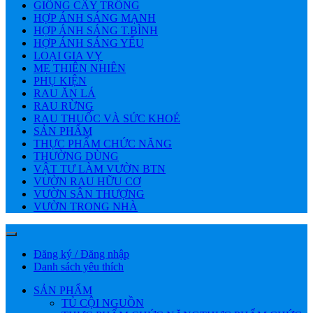
GIỐNG CÂY TRỒNG
HỢP ÁNH SÁNG MẠNH
HỢP ÁNH SÁNG T.BÌNH
HỢP ÁNH SÁNG YẾU
LOẠI GIA VỴ
MẸ THIÊN NHIÊN
PHỤ KIỆN
RAU ĂN LÁ
RAU RỪNG
RAU THUỐC VÀ SỨC KHOẺ
SẢN PHẨM
THỰC PHẨM CHỨC NĂNG
THƯỜNG DÙNG
VẬT TƯ LÀM VƯỜN BTN
VƯỜN RAU HỮU CƠ
VƯỜN SÂN THƯỢNG
VƯỜN TRONG NHÀ
Đăng ký / Đăng nhập
Danh sách yêu thích
SẢN PHẨM
TỦ CỘI NGUỒN