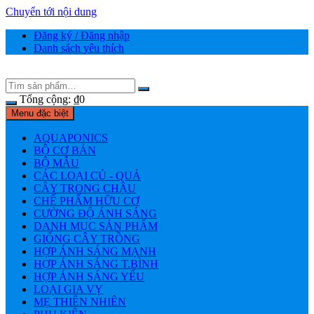
Chuyển tới nội dung
Đăng ký / Đăng nhập
Danh sách yêu thích
Tổng cộng:
₫
0
Menu đặc biệt
AQUAPONICS
BỘ CƠ BẢN
BỘ MẪU
CÁC LOẠI CỦ - QUẢ
CÂY TRONG CHẬU
CHẾ PHẨM HỮU CƠ
CƯỜNG ĐỘ ÁNH SÁNG
DANH MỤC SẢN PHẨM
GIỐNG CÂY TRỒNG
HỢP ÁNH SÁNG MẠNH
HỢP ÁNH SÁNG T.BÌNH
HỢP ÁNH SÁNG YẾU
LOẠI GIA VỴ
MẸ THIÊN NHIÊN