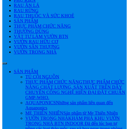
PHỤ KIỆN
RAU ĂN LÁ
RAU RỪNG
RAU THUỐC VÀ SỨC KHOẺ
SẢN PHẨM
THỰC PHẨM CHỨC NĂNG
THƯỜNG DÙNG
VẬT TƯ LÀM VƯỜN BTN
VƯỜN RAU HỮU CƠ
VƯỜN SÂN THƯỢNG
VƯỜN TRONG NHÀ
SẢN PHẨM
TỦ CỘI NGUỒN
THỰC PHẨM CHỨC NĂNG
THỰC PHẨM CHỨC
NĂNG CHẤT LƯỢNG, SẢN XUẤT TRÊN DÂY
CHUYỀN CÔNG NGHỆ HIỆN ĐẠI ĐẶT CHUẨN
GMP-WHO.
AQUAPONICS
Những sản phẩm liên quan đến
Aquaponics
MẸ THIÊN NHIÊN
Sản phẩm từ Mẹ Thiên Nhiên
VƯỜN TRONG NHÀ
KHÁM PHÁ KHU VƯỜN
TRONG NHÀ BTN INDOOR Đã đến lúc bạn tự
trồng các loại thảo mộc, rau và hoa ngay trong phòng