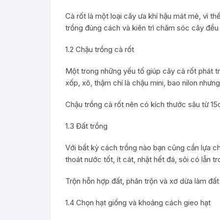
Cà rốt là một loại cây ưa khí hậu mát mẻ, vì t
trồng đúng cách và kiên trì chăm sóc cây đều 
1.2 Chậu trồng cà rốt
Một trong những yếu tố giúp cây cà rốt phát t
xốp, xô, thậm chí là chậu mini, bao nilon nhưn
Chậu trồng cà rốt nên có kích thước sâu từ 15
1.3 Đất trồng
Với bất kỳ cách trồng nào bạn cũng cần lựa chọ
thoát nước tốt, ít cát, nhặt hết đá, sỏi có lẫn
Trộn hỗn hợp đất, phân trộn và xơ dừa làm đất 
1.4 Chọn hạt giống và khoảng cách gieo hạt