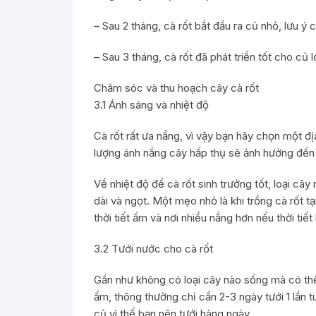
– Sau 2 tháng, cà rốt bắt đầu ra củ nhỏ, lưu ý 
– Sau 3 tháng, cà rốt đã phát triển tốt cho củ
Chăm sóc và thu hoạch cây cà rốt
3.1 Ánh sáng và nhiệt độ
Cà rốt rất ưa nắng, vì vậy bạn hãy chọn một đị
lượng ánh nắng cây hấp thụ sẽ ảnh hưởng đến 
Về nhiệt độ để cà rốt sinh trưởng tốt, loại câ
dài và ngọt. Một mẹo nhỏ là khi trồng cà rốt 
thời tiết ấm và nơi nhiều nắng hơn nếu thời tiết 
3.2 Tưới nước cho cà rốt
Gần như không có loại cây nào sống mà có thể 
ẩm, thông thường chỉ cần 2-3 ngày tưới 1 lần t
củ vì thế bạn nên tưới hàng ngày.