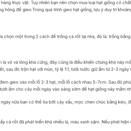
àng thực vật. Tuy nhiên bạn nên chọn mua loại hạt giống có chất lư
g hỏng để gieo.Trong quá trình gieo hạt giống, lưu ý duy trì khoản
lựa chọn một trong 2 cách để trồng cà rốt tại nhà, đó là: trồng bằn
ểm là vỏ và lông khá cứng, đây cũng là điều khiến chúng khó nảy 
, sau đó trộn hạt với mùn, tỷ lệ 1:1, tưới nước giữ ẩm từ 2-3 ngày 
, đem gieo vào mỗi lỗ 2-3 hạt, mỗi lỗ cách nhau 5-7cm. Sau đó ph
 tưới ẩm cho cây mỗi ngày vào sáng sớm để hạt giống nảy mầm n
ài ngày nữa bạn có thể tỉa bớt cây xấu, mọc chen chúc bằng kéo, để
hấy cà rốt đã phát triển khá nhiều lá, màu xanh sậm. Nếu phát hiệ