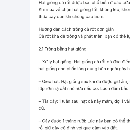
Hạt giống cà rốt được bán phổ biến ở các cửa h
Khi mua về chọn hạt giống tốt, không lép, khôn
thưa cây con khi chúng cao 5cm.
Hướng dẫn cách trồng cà rốt đơn giản
Cà rốt khá dễ trồng và phát triển, bạn có thể 
2.1 Trồng bằng hạt giống
– Xử lý hạt giống: Hạt giống cà rốt có đặc đi
hạt giống cho phần lông cứng bên ngoài gãy hết
– Gieo hạt: Hạt giống sau khi đã được giữ ẩm
lớp rơm rạ cắt nhỏ nữa nếu có. Luôn đảm bảo
– Tỉa cây: 1 tuần sau, hạt đã nảy mầm, đợi 1 v
củ.
– Cây được 1 tháng rưỡi: Lúc này bạn có thể t
rồi giữ cây cố định với que cắm vào đất.