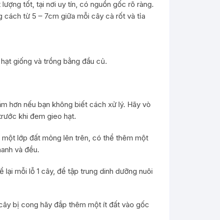
ợng tốt, tại nơi uy tín, có nguồn gốc rõ ràng.
g cách từ 5 – 7cm giữa mỗi cây cà rốt và tỉa
g hạt giống và trồng bằng đầu củ.
mầm hơn nếu bạn không biết cách xử lý. Hãy vò
trước khi đem gieo hạt.
ủ một lớp đất mỏng lên trên, có thể thêm một
hanh và đều.
 lại mỗi lỗ 1 cây, để tập trung dinh dưỡng nuôi
n cây bị cong hãy đắp thêm một ít đất vào gốc