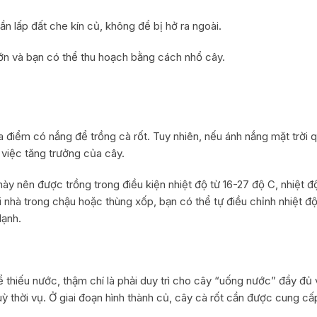
cần lấp đất che kín củ, không để bị hở ra ngoài.
 lớn và bạn có thể thu hoạch bằng cách nhổ cây.
a điểm có nắng để trồng cà rốt. Tuy nhiên, nếu ánh nắng mặt trời q
việc tăng trưởng của cây.
y này nên được trồng trong điều kiện nhiệt độ từ 16-27 độ C, nhiệt
tại nhà trong chậu hoặc thùng xốp, bạn có thể tự điều chỉnh nhiệt
lạnh.
thiếu nước, thậm chí là phải duy trì cho cây “uống nước” đầy đủ 
uỳ thời vụ. Ở giai đoạn hình thành củ, cây cà rốt cần được cung c