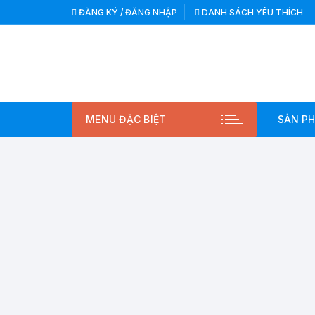
Chuyển
ĐĂNG KÝ / ĐĂNG NHẬP
DANH SÁCH YÊU THÍCH
tới
nội
dung
MENU ĐẶC BIỆT
SẢN P
TỦ 
THỰ
AQU
MẸ 
VƯỜ