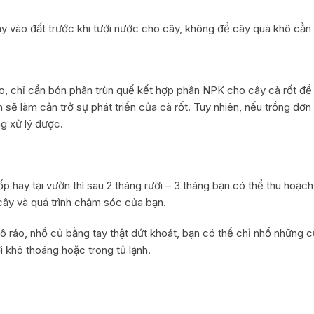
y vào đất trước khi tưới nước cho cây, không để cây quá khô cằn
ao, chỉ cần bón phân trùn quế kết hợp phân NPK cho cây cà rốt để c
 sẽ làm cản trở sự phát triển của cà rốt. Tuy nhiên, nếu trồng đơ
g xử lý được.
p hay tại vườn thì sau 2 tháng rưỡi – 3 tháng bạn có thể thu hoạch
g cây và quá trình chăm sóc của bạn.
 ráo, nhổ củ bằng tay thật dứt khoát, bạn có thể chỉ nhổ những c
i khô thoáng hoặc trong tủ lạnh.