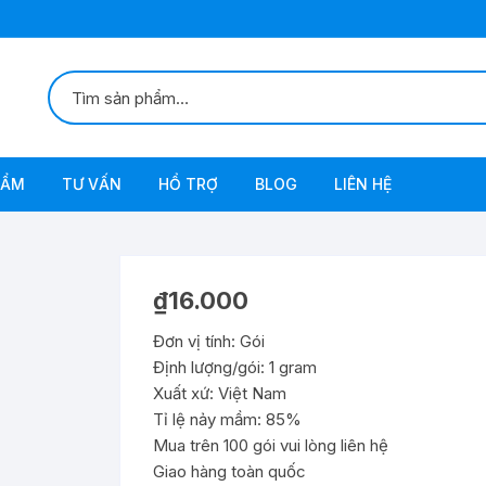
HẨM
TƯ VẤN
HỔ TRỢ
BLOG
LIÊN HỆ
CỘI NGUỒN
THIÊN ĐỊCH & SÂU BỆNH
TÀI KHOẢN
BỌ RÙA
C PHẨM CHỨC NĂNG
ẢNH БTN AQUAPONICS
QUÊN MẬT KHẨU
QUAN HỆ KIẾN – R
₫
16.000
APONICS
THIÊN ĐỊCH & SÂU BỆNH
Đơn vị tính: Gói
THEO DÕI ĐƠN HÀNG
TUYẾN TRÙNG LÀ G
Định lượng/gói: 1 gram
THIÊN NHIÊN
Xuất xứ: Việt Nam
HỔ TRỢ SAU KHI LẮP BTN
SÂU BỆNH – PHÒN
Tỉ lệ nảy mầm: 85%
N TRONG NHÀ
Mua trên 100 gói vui lòng liên hệ
HỎI & TRẢ LỜI ( Q&A )
BỘ CƠ BẢN
BỆNH Ở RAU – PH
Giao hàng toàn quốc