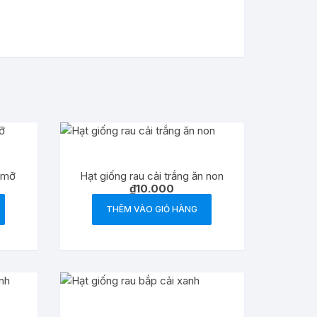
h mỡ
Hạt giống rau cải trắng ăn non
₫
10.000
THÊM VÀO GIỎ HÀNG