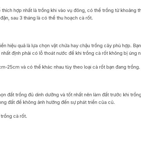
hế thích hợp nhất là trồng khi vào vụ đông, có thể trồng từ khoảng
CƯỜNG ĐỘ ÁNH SÁNG
đặn, sau 3 tháng là có thể thu hoạch cà rốt.
RAU THUỐC VÀ SỨC KHOẺ
riển hiệu quả là lựa chọn vật chứa hay chậu trồng cây phù hợp. Bạn
g nhất định phải có lỗ thoát nước để khi trồng cà rốt không bị úng 
cm-25cm và có thể khác nhau tùy theo loại cà rốt bạn đang trồng.
n đất trồng đủ dinh dưỡng và tốt nhất nên làm đất trước khi trồng 
 trong đất để không ảnh hưởng đến sự phát triển của củ.
trồng cà rốt.