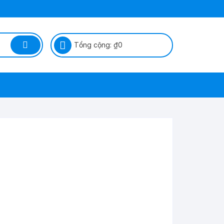
Tổng cộng:
₫
0
ỆP SÁP
Ì ?
G TRỪ
ÒNG TRỪ