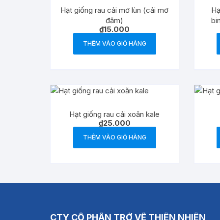
Hạt giống rau cải mơ lùn (cải mơ
Hạ
đăm)
bi
₫
15.000
THÊM VÀO GIỎ HÀNG
Hạt giống rau cải xoăn kale
₫
25.000
THÊM VÀO GIỎ HÀNG
CTY CỔ PHẦN TRỞ VỀ THIÊN NHIÊN