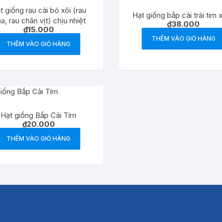
t giống rau cải bó xôi (rau
Hạt giống bắp cải trái tim 
na, rau chân vịt) chịu nhiệt
₫
38.000
₫
15.000
THÊM VÀO GIỎ HÀNG
THÊM VÀO GIỎ HÀNG
Hạt giống Bắp Cải Tím
₫
20.000
THÊM VÀO GIỎ HÀNG