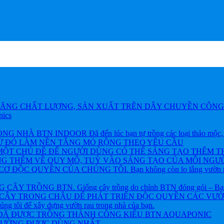
ĂNG CHẤT LƯỢNG, SẢN XUẤT TRÊN DÂY CHUYỀN CÔNG 
nics
BTN INDOOR Đã đến lúc bạn tự trồng các loại thảo mộc, rau và
TỪ ĐÓ LÀM NỀN TẲNG MỎ RỘNG THEO YÊU CẦU
ỘT CHỦ ĐỀ ĐỂ NGƯỜI DÙNG CÓ THỂ SÁNG TẠO THÊM T
NG THÊM VỀ QUY MÔ, TUỲ VÀO SÁNG TẠO CỦA MỖI NGƯỜ
ỘC QUYỀN CỦA CHÚNG TÔI. Bạn không còn lo lắng vườn rau h
 TRỒNG BTN. Giống cây trồng do chính BTN đóng gói – Bạn khôn
CÂY TRONG CHẬU ĐỂ PHÁT TRIỂN ĐỘC QUYỀN CÁC VƯỜN R
chúng tôi để xây dựng vườn rau trong nhà của bạn.
 ĐÃ ĐƯỢC TRỒNG THÀNH CÔNG KIỂU BTN AQUAPONIC
THƯỜNG ĐƯỢC DÙNG NHẤT