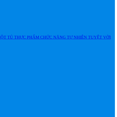
MỘT TỦ THỰC PHẨM CHỨC NĂNG TỰ NHIÊN TUYỆT VỜI