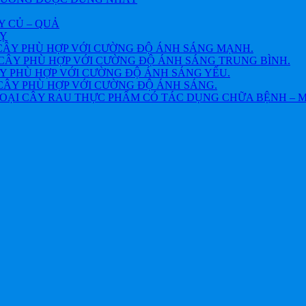
Y CỦ – QUẢ
VỴ
CÂY PHÙ HỢP VỚI CƯỜNG ĐỘ ÁNH SÁNG MẠNH.
CÂY PHÙ HỢP VỚI CƯỜNG ĐỘ ÁNH SÁNG TRUNG BÌNH.
Y PHÙ HỢP VỚI CƯỜNG ĐỘ ÁNH SÁNG YẾU.
CÂY PHÙ HỢP VỚI CƯỜNG ĐỘ ÁNH SÁNG.
OẠI CÂY RAU THỰC PHẨM CÓ TÁC DỤNG CHỮA BỆNH – 