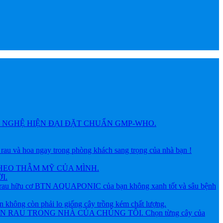
NGHỆ HIỆN ĐẠI ĐẶT CHUẨN GMP-WHO.
 hoa ngay trong phòng khách sang trọng của nhà bạn !
HEO THẪM MỸ CỦA MÌNH.
I.
ữu cơ BTN AQUAPONIC của bạn không xanh tốt và sâu bệnh
g còn phải lo giống cây trồng kém chất lượng.
AU TRONG NHÀ CỦA CHÚNG TÔI. Chọn từng cây của