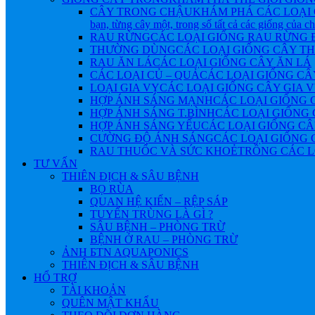
CÂY TRONG CHẬU
KHÁM PHÁ CÁC LOẠI 
bạn, từng cây một, trong số tất cả các giống của 
RAU RỪNG
CÁC LOẠI GIỐNG RAU RỪNG
THƯỜNG DÙNG
CÁC LOẠI GIỐNG CÂY 
RAU ĂN LÁ
CÁC LOẠI GIỐNG CÂY ĂN LÁ
CÁC LOẠI CỦ – QUẢ
CÁC LOẠI GIỐNG CÂ
LOẠI GIA VỴ
CÁC LOẠI GIỐNG CÂY GIA 
HỢP ÁNH SÁNG MẠNH
CÁC LOẠI GIỐNG 
HỢP ÁNH SÁNG T.BÌNH
CÁC LOẠI GIỐNG 
HỢP ÁNH SÁNG YẾU
CÁC LOẠI GIỐNG CÂ
CƯỜNG ĐỘ ÁNH SÁNG
CÁC LOẠI GIỐNG 
RAU THUỐC VÀ SỨC KHOẺ
TRỒNG CÁC L
TƯ VẤN
THIÊN ĐỊCH & SÂU BỆNH
BỌ RÙA
QUAN HỆ KIẾN – RỆP SÁP
TUYẾN TRÙNG LÀ GÌ ?
SÂU BỆNH – PHÒNG TRỪ
BỆNH Ở RAU – PHÒNG TRỪ
ẢNH БTN AQUAPONICS
THIÊN ĐỊCH & SÂU BỆNH
HỔ TRỢ
TÀI KHOẢN
QUÊN MẬT KHẨU