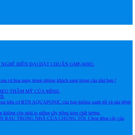
NGHỆ HIỆN ĐẠI ĐẶT CHUẨN GMP-WHO.
 hoa ngay trong phòng khách sang trọng của nhà bạn !
HEO THẪM MỸ CỦA MÌNH.
I.
ữu cơ BTN AQUAPONIC của bạn không xanh tốt và sâu bệnh
g còn phải lo giống cây trồng kém chất lượng.
AU TRONG NHÀ CỦA CHÚNG TÔI. Chọn từng cây của