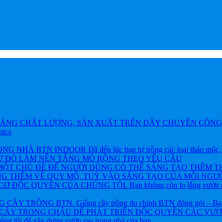
ĂNG CHẤT LƯỢNG, SẢN XUẤT TRÊN DÂY CHUYỀN CÔNG 
nics
BTN INDOOR Đã đến lúc bạn tự trồng các loại thảo mộc, rau và
TỪ ĐÓ LÀM NỀN TẲNG MỎ RỘNG THEO YÊU CẦU
ỘT CHỦ ĐỀ ĐỂ NGƯỜI DÙNG CÓ THỂ SÁNG TẠO THÊM T
NG THÊM VỀ QUY MÔ, TUỲ VÀO SÁNG TẠO CỦA MỖI NGƯỜ
ỘC QUYỀN CỦA CHÚNG TÔI. Bạn không còn lo lắng vườn rau h
 TRỒNG BTN. Giống cây trồng do chính BTN đóng gói – Bạn khôn
CÂY TRONG CHẬU ĐỂ PHÁT TRIỂN ĐỘC QUYỀN CÁC VƯỜN R
chúng tôi để xây dựng vườn rau trong nhà của bạn.