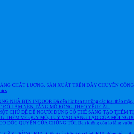
ĂNG CHẤT LƯỢNG, SẢN XUẤT TRÊN DÂY CHUYỀN CÔNG 
nics
BTN INDOOR Đã đến lúc bạn tự trồng các loại thảo mộc, rau và
TỪ ĐÓ LÀM NỀN TẲNG MỎ RỘNG THEO YÊU CẦU
ỘT CHỦ ĐỀ ĐỂ NGƯỜI DÙNG CÓ THỂ SÁNG TẠO THÊM T
NG THÊM VỀ QUY MÔ, TUỲ VÀO SÁNG TẠO CỦA MỖI NGƯỜ
ỘC QUYỀN CỦA CHÚNG TÔI. Bạn không còn lo lắng vườn rau h
 TRỒNG BTN. Giống cây trồng do chính BTN đóng gói – Bạn khôn