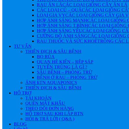
RAU ĂN LÁ
CÁC LOẠI GIỐNG CÂY ĂN LÁ
CÁC LOẠI CỦ – QUẢ
CÁC LOẠI GIỐNG CÂ
LOẠI GIA VỴ
CÁC LOẠI GIỐNG CÂY GIA 
HỢP ÁNH SÁNG MẠNH
CÁC LOẠI GIỐNG 
HỢP ÁNH SÁNG T.BÌNH
CÁC LOẠI GIỐNG 
HỢP ÁNH SÁNG YẾU
CÁC LOẠI GIỐNG CÂ
CƯỜNG ĐỘ ÁNH SÁNG
CÁC LOẠI GIỐNG 
RAU THUỐC VÀ SỨC KHOẺ
TRỒNG CÁC L
TƯ VẤN
THIÊN ĐỊCH & SÂU BỆNH
BỌ RÙA
QUAN HỆ KIẾN – RỆP SÁP
TUYẾN TRÙNG LÀ GÌ ?
SÂU BỆNH – PHÒNG TRỪ
BỆNH Ở RAU – PHÒNG TRỪ
ẢNH БTN AQUAPONICS
THIÊN ĐỊCH & SÂU BỆNH
HỔ TRỢ
TÀI KHOẢN
QUÊN MẬT KHẨU
THEO DÕI ĐƠN HÀNG
HỔ TRỢ SAU KHI LẮP BTN
HỎI & TRẢ LỜI ( Q&A )
BLOG