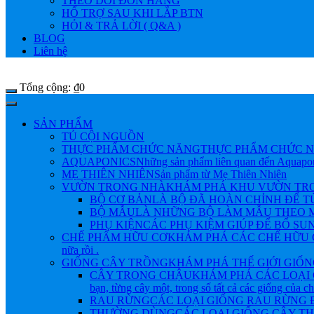
THEO DÕI ĐƠN HÀNG
HỔ TRỢ SAU KHI LẮP BTN
HỎI & TRẢ LỜI ( Q&A )
BLOG
Liên hệ
Tổng cộng:
₫
0
SẢN PHẨM
TỦ CỘI NGUỒN
THỰC PHẨM CHỨC NĂNG
THỰC PHẨM CHỨC N
AQUAPONICS
Những sản phẩm liên quan đến Aquapo
MẸ THIÊN NHIÊN
Sản phẩm từ Mẹ Thiên Nhiên
VƯỜN TRONG NHÀ
KHÁM PHÁ KHU VƯỜN TRONG NHÀ 
BỘ CƠ BẢN
LÀ BỘ ĐÃ HOÀN CHỈNH ĐỂ 
BỘ MẪU
LÀ NHỮNG BỘ LÀM MẪU THEO M
PHỤ KIỆN
CÁC PHỤ KIỆM GIÚP ĐỂ BỔ SU
CHẾ PHẨM HỮU CƠ
KHÁM PHÁ CÁC CHẾ HỮU CƠ Đ
nữa rồi .
GIỐNG CÂY TRỒNG
KHÁM PHÁ THẾ GIỚI GIỐNG CÂY
CÂY TRONG CHẬU
KHÁM PHÁ CÁC LOẠI 
bạn, từng cây một, trong số tất cả các giống của 
RAU RỪNG
CÁC LOẠI GIỐNG RAU RỪNG
THƯỜNG DÙNG
CÁC LOẠI GIỐNG CÂY 