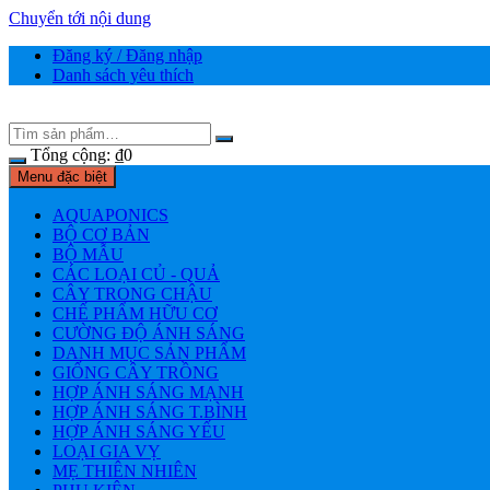
Chuyển tới nội dung
Đăng ký / Đăng nhập
Danh sách yêu thích
Tổng cộng:
₫
0
Menu đặc biệt
AQUAPONICS
BỘ CƠ BẢN
BỘ MẪU
CÁC LOẠI CỦ - QUẢ
CÂY TRONG CHẬU
CHẾ PHẨM HỮU CƠ
CƯỜNG ĐỘ ÁNH SÁNG
DANH MỤC SẢN PHẨM
GIỐNG CÂY TRỒNG
HỢP ÁNH SÁNG MẠNH
HỢP ÁNH SÁNG T.BÌNH
HỢP ÁNH SÁNG YẾU
LOẠI GIA VỴ
MẸ THIÊN NHIÊN