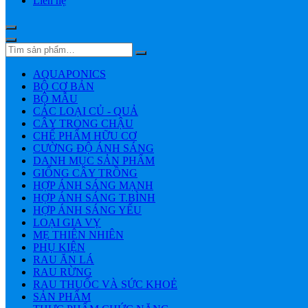
Liên hệ
AQUAPONICS
BỘ CƠ BẢN
BỘ MẪU
CÁC LOẠI CỦ - QUẢ
CÂY TRONG CHẬU
CHẾ PHẨM HỮU CƠ
CƯỜNG ĐỘ ÁNH SÁNG
DANH MỤC SẢN PHẨM
GIỐNG CÂY TRỒNG
HỢP ÁNH SÁNG MẠNH
HỢP ÁNH SÁNG T.BÌNH
HỢP ÁNH SÁNG YẾU
LOẠI GIA VỴ
MẸ THIÊN NHIÊN
PHỤ KIỆN
RAU ĂN LÁ
RAU RỪNG
RAU THUỐC VÀ SỨC KHOẺ
SẢN PHẨM