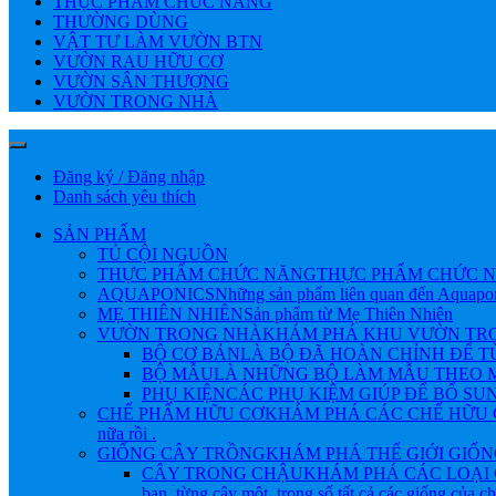
THỰC PHẨM CHỨC NĂNG
THƯỜNG DÙNG
VẬT TƯ LÀM VƯỜN BTN
VƯỜN RAU HỮU CƠ
VƯỜN SÂN THƯỢNG
VƯỜN TRONG NHÀ
Đăng ký / Đăng nhập
Danh sách yêu thích
SẢN PHẨM
TỦ CỘI NGUỒN
THỰC PHẨM CHỨC NĂNG
THỰC PHẨM CHỨC N
AQUAPONICS
Những sản phẩm liên quan đến Aquapo
MẸ THIÊN NHIÊN
Sản phẩm từ Mẹ Thiên Nhiên
VƯỜN TRONG NHÀ
KHÁM PHÁ KHU VƯỜN TRONG NHÀ 
BỘ CƠ BẢN
LÀ BỘ ĐÃ HOÀN CHỈNH ĐỂ 
BỘ MẪU
LÀ NHỮNG BỘ LÀM MẪU THEO M
PHỤ KIỆN
CÁC PHỤ KIỆM GIÚP ĐỂ BỔ SU
CHẾ PHẨM HỮU CƠ
KHÁM PHÁ CÁC CHẾ HỮU CƠ Đ
nữa rồi .
GIỐNG CÂY TRỒNG
KHÁM PHÁ THẾ GIỚI GIỐNG CÂY
CÂY TRONG CHẬU
KHÁM PHÁ CÁC LOẠI 
bạn, từng cây một, trong số tất cả các giống của 