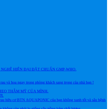
NGHỆ HIỆN ĐẠI ĐẶT CHUẨN GMP-WHO.
 hoa ngay trong phòng khách sang trọng của nhà bạn !
HEO THẪM MỸ CỦA MÌNH.
I.
ữu cơ BTN AQUAPONIC của bạn không xanh tốt và sâu bệnh
g còn phải lo giống cây trồng kém chất lượng.