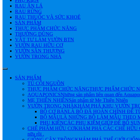
PHỤ KIỆN
RAU ĂN LÁ
RAU RỪNG
RAU THUỐC VÀ SỨC KHOẺ
SẢN PHẨM
THỰC PHẨM CHỨC NĂNG
THƯỜNG DÙNG
VẬT TƯ LÀM VƯỜN BTN
VƯỜN RAU HỮU CƠ
VƯỜN SÂN THƯỢNG
VƯỜN TRONG NHÀ
SẢN PHẨM
TỦ CỘI NGUỒN
THỰC PHẨM CHỨC NĂNG
THỰC PHẨM CHỨC N
AQUAPONICS
Những sản phẩm liên quan đến Aquapo
MẸ THIÊN NHIÊN
Sản phẩm từ Mẹ Thiên Nhiên
VƯỜN TRONG NHÀ
KHÁM PHÁ KHU VƯỜN TRONG NHÀ 
BỘ CƠ BẢN
LÀ BỘ ĐÃ HOÀN CHỈNH ĐỂ 
BỘ MẪU
LÀ NHỮNG BỘ LÀM MẪU THEO M
PHỤ KIỆN
CÁC PHỤ KIỆM GIÚP ĐỂ BỔ SU
CHẾ PHẨM HỮU CƠ
KHÁM PHÁ CÁC CHẾ HỮU CƠ Đ
nữa rồi .
GIỐNG CÂY TRỒNG
KHÁM PHÁ THẾ GIỚI GIỐNG CÂY