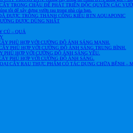
CÂY TRONG CHẬU ĐỂ PHÁT TRIỂN ĐỘC QUYỀN CÁC VƯỜN R
chúng tôi để xây dựng vườn rau trong nhà của bạn.
 ĐÃ ĐƯỢC TRỒNG THÀNH CÔNG KIỂU BTN AQUAPONIC
THƯỜNG ĐƯỢC DÙNG NHẤT
Y CỦ – QUẢ
VỴ
CÂY PHÙ HỢP VỚI CƯỜNG ĐỘ ÁNH SÁNG MẠNH.
CÂY PHÙ HỢP VỚI CƯỜNG ĐỘ ÁNH SÁNG TRUNG BÌNH.
Y PHÙ HỢP VỚI CƯỜNG ĐỘ ÁNH SÁNG YẾU.
CÂY PHÙ HỢP VỚI CƯỜNG ĐỘ ÁNH SÁNG.
OẠI CÂY RAU THỰC PHẨM CÓ TÁC DỤNG CHỮA BỆNH – 