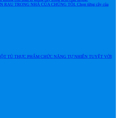
AU TRONG NHÀ CỦA CHÚNG TÔI. Chọn từng cây của
MỘT TỦ THỰC PHẨM CHỨC NĂNG TỰ NHIÊN TUYỆT VỜI