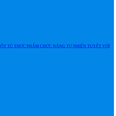
MỘT TỦ THỰC PHẨM CHỨC NĂNG TỰ NHIÊN TUYỆT VỜI