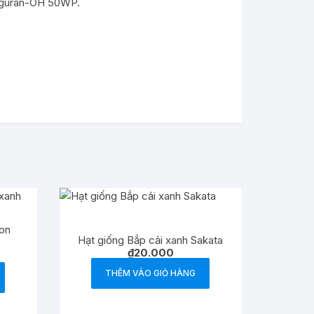
Funguran-OH 50WP.
hon
Hạt giống Bắp cải xanh Sakata
₫
20.000
THÊM VÀO GIỎ HÀNG