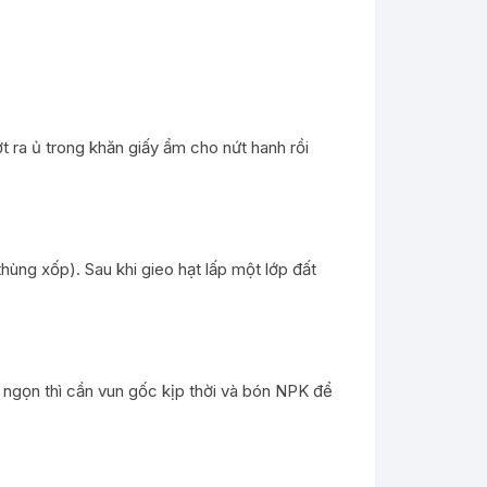
t ra ủ trong khăn giấy ẩm cho nứt hanh rồi
hùng xốp). Sau khi gieo hạt lấp một lớp đất
ả ngọn thì cần vun gốc kịp thời và bón NPK để