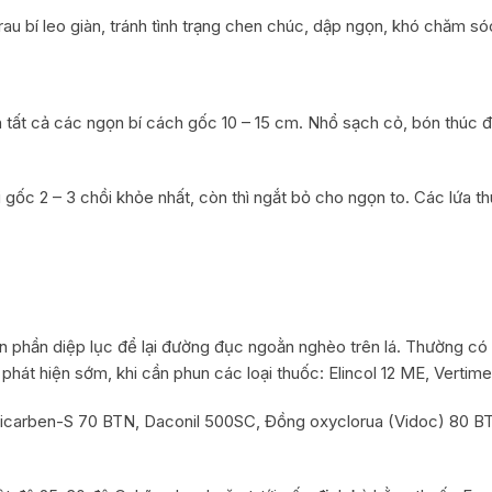
 bí leo giàn, tránh tình trạng chen chúc, dập ngọn, khó chăm sóc 
h tất cả các ngọn bí cách gốc 10 – 15 cm. Nhổ sạch cỏ, bón thúc 
gốc 2 – 3 chồi khỏe nhất, còn thì ngắt bỏ cho ngọn to. Các lứa th
 ăn phần diệp lục để lại đường đục ngoằn nghèo trên lá. Thường có
 phát hiện sớm, khi cần phun các loại thuốc: Elincol 12 ME, Vert
Vicarben-S 70 BTN, Daconil 500SC, Đồng oxyclorua (Vidoc) 80 BT