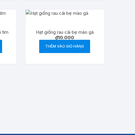
n tím
Hạt giống rau cải bẹ mào gà
₫
10.000
THÊM VÀO GIỎ HÀNG