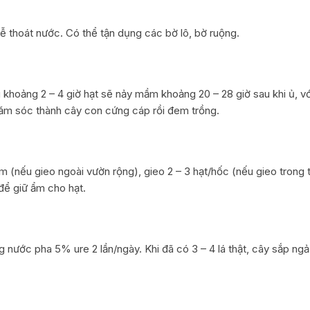
dễ thoát nước. Có thể tận dụng các bờ lô, bờ ruộng.
 khoảng 2 – 4 giờ hạt sẽ nảy mầm khoảng 20 – 28 giờ sau khi ủ, vớ
ăm sóc thành cây con cứng cáp rồi đem trồng.
 (nếu gieo ngoài vườn rộng), gieo 2 – 3 hạt/hốc (nếu gieo trong t
để giữ ẩm cho hạt.
ng nước pha 5% ure 2 lần/ngày. Khi đã có 3 – 4 lá thật, cây sắp ng