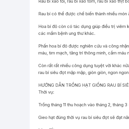
Rau bí xào tỏi, rau bí xào tôm, rau bí xào thịt 
Rau bí có thể được chế biến thành nhiều món
Hoa bí đỏ còn có tác dụng giúp điều trị viêm 
các mầm bệnh ung thư khác.
Phấn hoa bí đỏ được nghiên cứu và công nhận 
máu, tim mạch, tăng trí thông minh, cầm máu 
Còn rất rất nhiều công dụng tuyệt vời khác nữ
rau bí siêu đọt mập mập, giòn giòn, ngon ngon
HƯỚNG DẪN TRỒNG HẠT GIỐNG RAU BÍ SI
Thời vụ:
Trồng tháng 11 thu hoạch vào tháng 2, tháng 3 
Gieo hạt đúng thời vụ rau bí siêu đọt sẽ đạt n