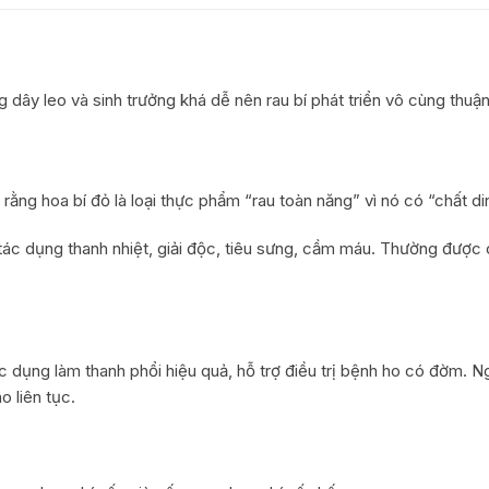
HỢP ÁNH SÁNG MẠNH
HỢP ÁNH SÁNG T.BÌNH
 dây leo và sinh trưởng khá dễ nên rau bí phát triển vô cùng thuận 
HỢP ÁNH SÁNG YẾU
CƯỜNG ĐỘ ÁNH SÁNG
rằng hoa bí đỏ là loại thực phẩm “rau toàn năng” vì nó có “chất di
RAU THUỐC VÀ SỨC KHOẺ
tác dụng thanh nhiệt, giải độc, tiêu sưng, cầm máu. Thường được 
tác dụng làm thanh phổi hiệu quả, hỗ trợ điều trị bệnh ho có đờm. 
o liên tục.