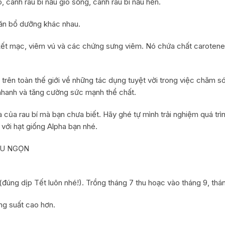
bò, canh rau bí nấu giò sống, canh rau bí nấu hến.
 ăn bổ dưỡng khác nhau.
kết mạc, viêm vú và các chứng sưng viêm. Nó chứa chất carotene, 
trên toàn thế giới về những tác dụng tuyệt vời trong việc chăm s
nhanh và tăng cường sức mạnh thể chất.
a của rau bí mà bạn chưa biết. Hãy ghé tự mình trải nghiệm quá t
 với hạt giống Alpha bạn nhé.
ÊU NGỌN
(đúng dịp Tết luôn nhé!). Trồng tháng 7 thu hoạc vào tháng 9, thán
ăng suất cao hơn.