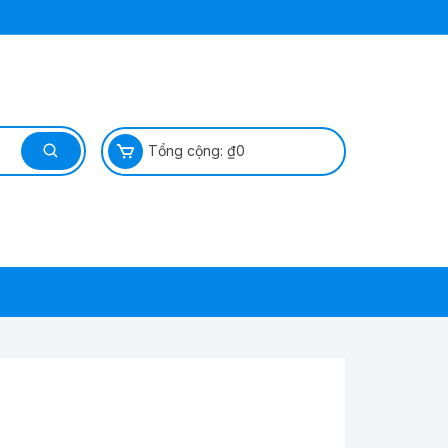
Tổng cộng:
₫
0
ỆP SÁP
Ì ?