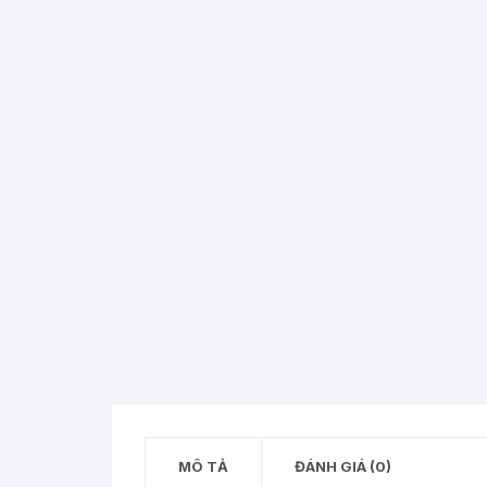
MẸ 
VƯỜ
CHẾ
GIỐ
MÔ TẢ
ĐÁNH GIÁ (0)