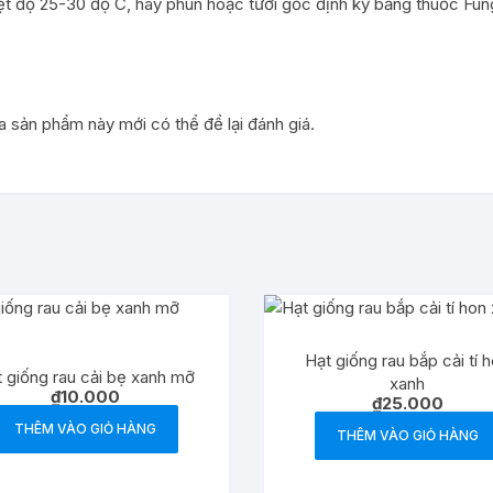
nhiệt độ 25-30 độ C, hãy phun hoặc tưới gốc định kỳ bằng thuốc 
sản phẩm này mới có thể để lại đánh giá.
Hạt giống rau bắp cải tí 
 giống rau cải bẹ xanh mỡ
xanh
₫
10.000
₫
25.000
THÊM VÀO GIỎ HÀNG
THÊM VÀO GIỎ HÀNG