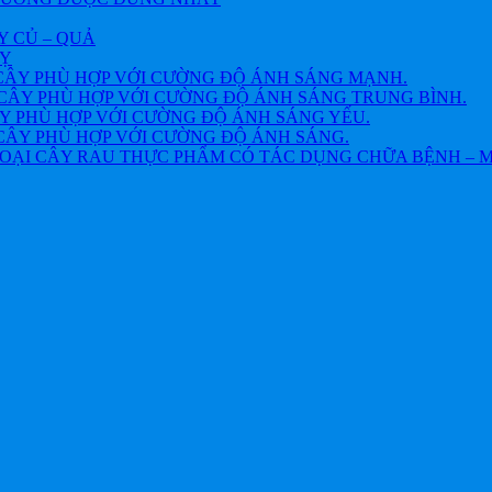
Y CỦ – QUẢ
VỴ
CÂY PHÙ HỢP VỚI CƯỜNG ĐỘ ÁNH SÁNG MẠNH.
CÂY PHÙ HỢP VỚI CƯỜNG ĐỘ ÁNH SÁNG TRUNG BÌNH.
Y PHÙ HỢP VỚI CƯỜNG ĐỘ ÁNH SÁNG YẾU.
CÂY PHÙ HỢP VỚI CƯỜNG ĐỘ ÁNH SÁNG.
OẠI CÂY RAU THỰC PHẨM CÓ TÁC DỤNG CHỮA BỆNH – 