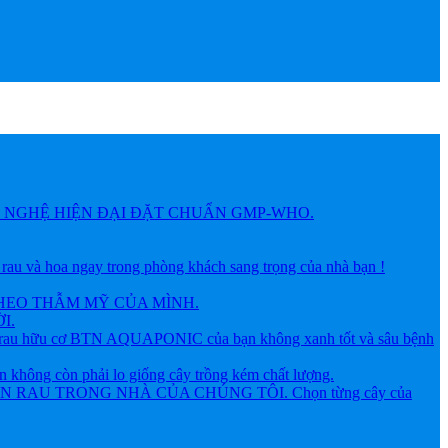
NGHỆ HIỆN ĐẠI ĐẶT CHUẨN GMP-WHO.
 hoa ngay trong phòng khách sang trọng của nhà bạn !
HEO THẪM MỸ CỦA MÌNH.
I.
ữu cơ BTN AQUAPONIC của bạn không xanh tốt và sâu bệnh
g còn phải lo giống cây trồng kém chất lượng.
AU TRONG NHÀ CỦA CHÚNG TÔI. Chọn từng cây của