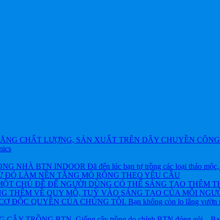
ĂNG CHẤT LƯỢNG, SẢN XUẤT TRÊN DÂY CHUYỀN CÔNG 
nics
BTN INDOOR Đã đến lúc bạn tự trồng các loại thảo mộc, rau và
TỪ ĐÓ LÀM NỀN TẲNG MỎ RỘNG THEO YÊU CẦU
ỘT CHỦ ĐỀ ĐỂ NGƯỜI DÙNG CÓ THỂ SÁNG TẠO THÊM T
NG THÊM VỀ QUY MÔ, TUỲ VÀO SÁNG TẠO CỦA MỖI NGƯỜ
ỘC QUYỀN CỦA CHÚNG TÔI. Bạn không còn lo lắng vườn rau h
 TRỒNG BTN. Giống cây trồng do chính BTN đóng gói – Bạn khôn