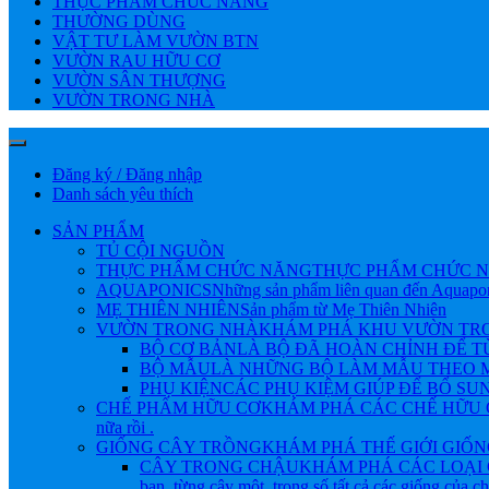
THỰC PHẨM CHỨC NĂNG
THƯỜNG DÙNG
VẬT TƯ LÀM VƯỜN BTN
VƯỜN RAU HỮU CƠ
VƯỜN SÂN THƯỢNG
VƯỜN TRONG NHÀ
Đăng ký / Đăng nhập
Danh sách yêu thích
SẢN PHẨM
TỦ CỘI NGUỒN
THỰC PHẨM CHỨC NĂNG
THỰC PHẨM CHỨC N
AQUAPONICS
Những sản phẩm liên quan đến Aquapo
MẸ THIÊN NHIÊN
Sản phẩm từ Mẹ Thiên Nhiên
VƯỜN TRONG NHÀ
KHÁM PHÁ KHU VƯỜN TRONG NHÀ 
BỘ CƠ BẢN
LÀ BỘ ĐÃ HOÀN CHỈNH ĐỂ 
BỘ MẪU
LÀ NHỮNG BỘ LÀM MẪU THEO M
PHỤ KIỆN
CÁC PHỤ KIỆM GIÚP ĐỂ BỔ SU
CHẾ PHẨM HỮU CƠ
KHÁM PHÁ CÁC CHẾ HỮU CƠ Đ
nữa rồi .
GIỐNG CÂY TRỒNG
KHÁM PHÁ THẾ GIỚI GIỐNG CÂY
CÂY TRONG CHẬU
KHÁM PHÁ CÁC LOẠI 
bạn, từng cây một, trong số tất cả các giống của 