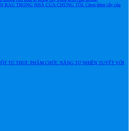
AU TRONG NHÀ CỦA CHÚNG TÔI. Chọn từng cây của
MỘT TỦ THỰC PHẨM CHỨC NĂNG TỰ NHIÊN TUYỆT VỜI