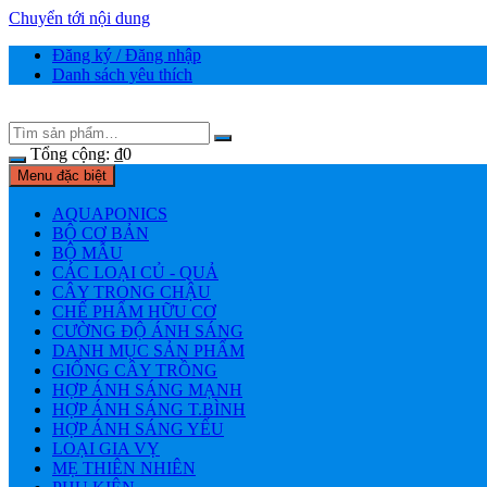
Chuyển tới nội dung
Đăng ký / Đăng nhập
Danh sách yêu thích
Tổng cộng:
₫
0
Menu đặc biệt
AQUAPONICS
BỘ CƠ BẢN
BỘ MẪU
CÁC LOẠI CỦ - QUẢ
CÂY TRONG CHẬU
CHẾ PHẨM HỮU CƠ
CƯỜNG ĐỘ ÁNH SÁNG
DANH MỤC SẢN PHẨM
GIỐNG CÂY TRỒNG
HỢP ÁNH SÁNG MẠNH
HỢP ÁNH SÁNG T.BÌNH
HỢP ÁNH SÁNG YẾU
LOẠI GIA VỴ
MẸ THIÊN NHIÊN