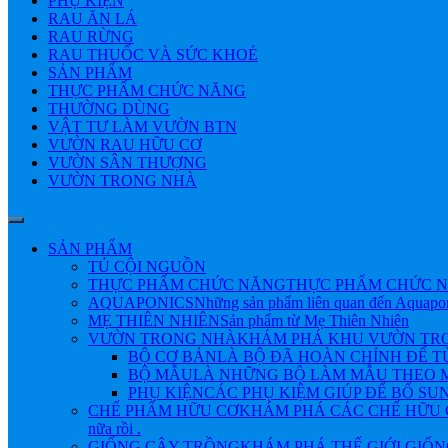
PHỤ KIỆN
RAU ĂN LÁ
RAU RỪNG
RAU THUỐC VÀ SỨC KHOẺ
SẢN PHẨM
THỰC PHẨM CHỨC NĂNG
THƯỜNG DÙNG
VẬT TƯ LÀM VƯỜN BTN
VƯỜN RAU HỮU CƠ
VƯỜN SÂN THƯỢNG
VƯỜN TRONG NHÀ
SẢN PHẨM
TỦ CỘI NGUỒN
THỰC PHẨM CHỨC NĂNG
THỰC PHẨM CHỨC N
AQUAPONICS
Những sản phẩm liên quan đến Aquapo
MẸ THIÊN NHIÊN
Sản phẩm từ Mẹ Thiên Nhiên
VƯỜN TRONG NHÀ
KHÁM PHÁ KHU VƯỜN TRONG NHÀ 
BỘ CƠ BẢN
LÀ BỘ ĐÃ HOÀN CHỈNH ĐỂ 
BỘ MẪU
LÀ NHỮNG BỘ LÀM MẪU THEO M
PHỤ KIỆN
CÁC PHỤ KIỆM GIÚP ĐỂ BỔ SU
CHẾ PHẨM HỮU CƠ
KHÁM PHÁ CÁC CHẾ HỮU CƠ Đ
nữa rồi .
GIỐNG CÂY TRỒNG
KHÁM PHÁ THẾ GIỚI GIỐNG CÂY