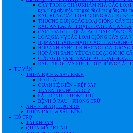
CÂY TRONG CHẬU
KHÁM PHÁ CÁC LOẠI 
bạn, từng cây một, trong số tất cả các giống của 
RAU RỪNG
CÁC LOẠI GIỐNG RAU RỪNG
THƯỜNG DÙNG
CÁC LOẠI GIỐNG CÂY 
RAU ĂN LÁ
CÁC LOẠI GIỐNG CÂY ĂN LÁ
CÁC LOẠI CỦ – QUẢ
CÁC LOẠI GIỐNG CÂ
LOẠI GIA VỴ
CÁC LOẠI GIỐNG CÂY GIA 
HỢP ÁNH SÁNG MẠNH
CÁC LOẠI GIỐNG 
HỢP ÁNH SÁNG T.BÌNH
CÁC LOẠI GIỐNG 
HỢP ÁNH SÁNG YẾU
CÁC LOẠI GIỐNG CÂ
CƯỜNG ĐỘ ÁNH SÁNG
CÁC LOẠI GIỐNG 
RAU THUỐC VÀ SỨC KHOẺ
TRỒNG CÁC L
TƯ VẤN
THIÊN ĐỊCH & SÂU BỆNH
BỌ RÙA
QUAN HỆ KIẾN – RỆP SÁP
TUYẾN TRÙNG LÀ GÌ ?
SÂU BỆNH – PHÒNG TRỪ
BỆNH Ở RAU – PHÒNG TRỪ
ẢNH БTN AQUAPONICS
THIÊN ĐỊCH & SÂU BỆNH
HỔ TRỢ
TÀI KHOẢN
QUÊN MẬT KHẨU