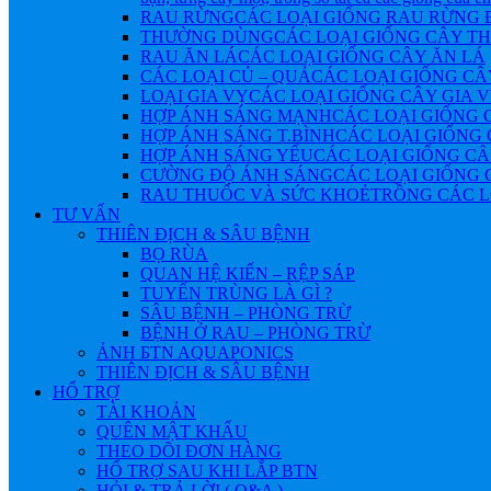
RAU RỪNG
CÁC LOẠI GIỐNG RAU RỪNG
THƯỜNG DÙNG
CÁC LOẠI GIỐNG CÂY 
RAU ĂN LÁ
CÁC LOẠI GIỐNG CÂY ĂN LÁ
CÁC LOẠI CỦ – QUẢ
CÁC LOẠI GIỐNG CÂ
LOẠI GIA VỴ
CÁC LOẠI GIỐNG CÂY GIA 
HỢP ÁNH SÁNG MẠNH
CÁC LOẠI GIỐNG 
HỢP ÁNH SÁNG T.BÌNH
CÁC LOẠI GIỐNG 
HỢP ÁNH SÁNG YẾU
CÁC LOẠI GIỐNG CÂ
CƯỜNG ĐỘ ÁNH SÁNG
CÁC LOẠI GIỐNG 
RAU THUỐC VÀ SỨC KHOẺ
TRỒNG CÁC L
TƯ VẤN
THIÊN ĐỊCH & SÂU BỆNH
BỌ RÙA
QUAN HỆ KIẾN – RỆP SÁP
TUYẾN TRÙNG LÀ GÌ ?
SÂU BỆNH – PHÒNG TRỪ
BỆNH Ở RAU – PHÒNG TRỪ
ẢNH БTN AQUAPONICS
THIÊN ĐỊCH & SÂU BỆNH
HỔ TRỢ
TÀI KHOẢN
QUÊN MẬT KHẨU
THEO DÕI ĐƠN HÀNG
HỔ TRỢ SAU KHI LẮP BTN
HỎI & TRẢ LỜI ( Q&A )