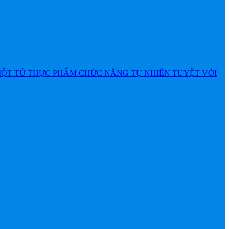
MỘT TỦ THỰC PHẨM CHỨC NĂNG TỰ NHIÊN TUYỆT VỜI