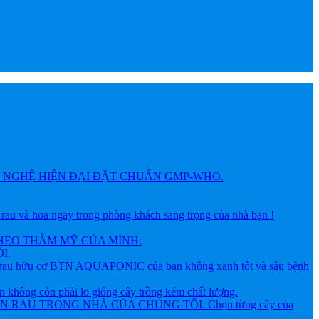
NGHỆ HIỆN ĐẠI ĐẶT CHUẨN GMP-WHO.
 hoa ngay trong phòng khách sang trọng của nhà bạn !
HEO THẪM MỸ CỦA MÌNH.
I.
ữu cơ BTN AQUAPONIC của bạn không xanh tốt và sâu bệnh
g còn phải lo giống cây trồng kém chất lượng.
AU TRONG NHÀ CỦA CHÚNG TÔI. Chọn từng cây của