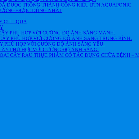
 ĐÃ ĐƯỢC TRỒNG THÀNH CÔNG KIỂU BTN AQUAPONIC
THƯỜNG ĐƯỢC DÙNG NHẤT
Y CỦ – QUẢ
VỴ
CÂY PHÙ HỢP VỚI CƯỜNG ĐỘ ÁNH SÁNG MẠNH.
CÂY PHÙ HỢP VỚI CƯỜNG ĐỘ ÁNH SÁNG TRUNG BÌNH.
Y PHÙ HỢP VỚI CƯỜNG ĐỘ ÁNH SÁNG YẾU.
CÂY PHÙ HỢP VỚI CƯỜNG ĐỘ ÁNH SÁNG.
OẠI CÂY RAU THỰC PHẨM CÓ TÁC DỤNG CHỮA BỆNH – 