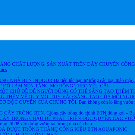
ĂNG CHẤT LƯỢNG, SẢN XUẤT TRÊN DÂY CHUYỀN CÔNG 
nics
BTN INDOOR Đã đến lúc bạn tự trồng các loại thảo mộc, rau và
TỪ ĐÓ LÀM NỀN TẲNG MỎ RỘNG THEO YÊU CẦU
ỘT CHỦ ĐỀ ĐỂ NGƯỜI DÙNG CÓ THỂ SÁNG TẠO THÊM T
NG THÊM VỀ QUY MÔ, TUỲ VÀO SÁNG TẠO CỦA MỖI NGƯỜ
ỘC QUYỀN CỦA CHÚNG TÔI. Bạn không còn lo lắng vườn rau h
 TRỒNG BTN. Giống cây trồng do chính BTN đóng gói – Bạn khôn
CÂY TRONG CHẬU ĐỂ PHÁT TRIỂN ĐỘC QUYỀN CÁC VƯỜN R
chúng tôi để xây dựng vườn rau trong nhà của bạn.
 ĐÃ ĐƯỢC TRỒNG THÀNH CÔNG KIỂU BTN AQUAPONIC
THƯỜNG ĐƯỢC DÙNG NHẤT