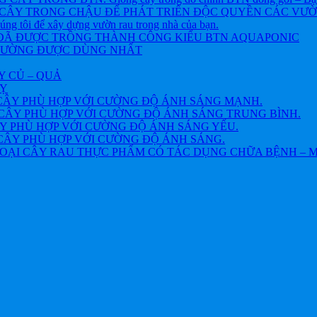
CÂY TRONG CHẬU ĐỂ PHÁT TRIỂN ĐỘC QUYỀN CÁC VƯỜN R
chúng tôi để xây dựng vườn rau trong nhà của bạn.
 ĐÃ ĐƯỢC TRỒNG THÀNH CÔNG KIỂU BTN AQUAPONIC
THƯỜNG ĐƯỢC DÙNG NHẤT
Y CỦ – QUẢ
VỴ
CÂY PHÙ HỢP VỚI CƯỜNG ĐỘ ÁNH SÁNG MẠNH.
CÂY PHÙ HỢP VỚI CƯỜNG ĐỘ ÁNH SÁNG TRUNG BÌNH.
Y PHÙ HỢP VỚI CƯỜNG ĐỘ ÁNH SÁNG YẾU.
CÂY PHÙ HỢP VỚI CƯỜNG ĐỘ ÁNH SÁNG.
OẠI CÂY RAU THỰC PHẨM CÓ TÁC DỤNG CHỮA BỆNH – 