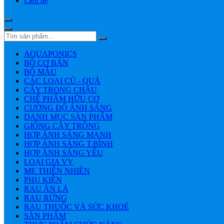
Liên hệ
AQUAPONICS
BỘ CƠ BẢN
BỘ MẪU
CÁC LOẠI CỦ - QUẢ
CÂY TRONG CHẬU
CHẾ PHẨM HỮU CƠ
CƯỜNG ĐỘ ÁNH SÁNG
DANH MỤC SẢN PHẨM
GIỐNG CÂY TRỒNG
HỢP ÁNH SÁNG MẠNH
HỢP ÁNH SÁNG T.BÌNH
HỢP ÁNH SÁNG YẾU
LOẠI GIA VỴ
MẸ THIÊN NHIÊN
PHỤ KIỆN
RAU ĂN LÁ
RAU RỪNG
RAU THUỐC VÀ SỨC KHOẺ
SẢN PHẨM