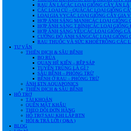
RAU ĂN LÁ
CÁC LOẠI GIỐNG CÂY ĂN LÁ
CÁC LOẠI CỦ – QUẢ
CÁC LOẠI GIỐNG CÂ
LOẠI GIA VỴ
CÁC LOẠI GIỐNG CÂY GIA 
HỢP ÁNH SÁNG MẠNH
CÁC LOẠI GIỐNG 
HỢP ÁNH SÁNG T.BÌNH
CÁC LOẠI GIỐNG 
HỢP ÁNH SÁNG YẾU
CÁC LOẠI GIỐNG CÂ
CƯỜNG ĐỘ ÁNH SÁNG
CÁC LOẠI GIỐNG 
RAU THUỐC VÀ SỨC KHOẺ
TRỒNG CÁC L
TƯ VẤN
THIÊN ĐỊCH & SÂU BỆNH
BỌ RÙA
QUAN HỆ KIẾN – RỆP SÁP
TUYẾN TRÙNG LÀ GÌ ?
SÂU BỆNH – PHÒNG TRỪ
BỆNH Ở RAU – PHÒNG TRỪ
ẢNH БTN AQUAPONICS
THIÊN ĐỊCH & SÂU BỆNH
HỔ TRỢ
TÀI KHOẢN
QUÊN MẬT KHẨU
THEO DÕI ĐƠN HÀNG
HỔ TRỢ SAU KHI LẮP BTN
HỎI & TRẢ LỜI ( Q&A )
BLOG