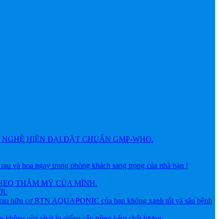
NGHỆ HIỆN ĐẠI ĐẶT CHUẨN GMP-WHO.
 hoa ngay trong phòng khách sang trọng của nhà bạn !
HEO THẪM MỸ CỦA MÌNH.
I.
ữu cơ BTN AQUAPONIC của bạn không xanh tốt và sâu bệnh
g còn phải lo giống cây trồng kém chất lượng.