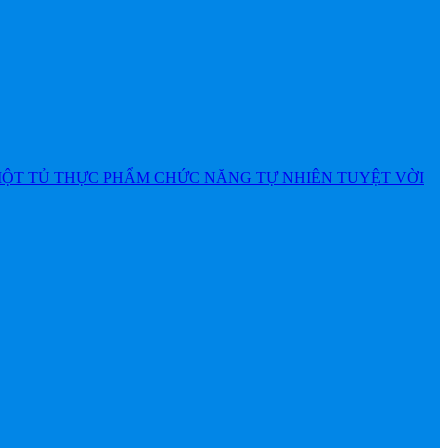
MỘT TỦ THỰC PHẨM CHỨC NĂNG TỰ NHIÊN TUYỆT VỜI