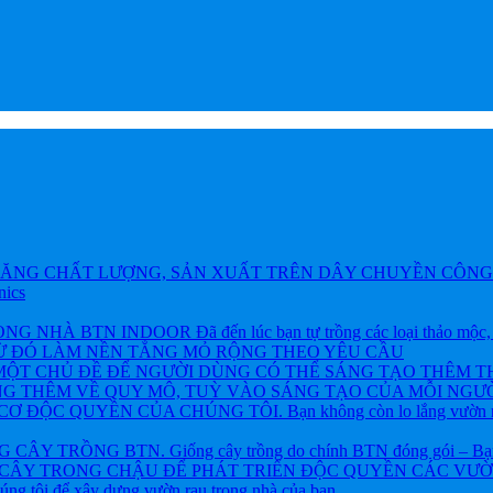
ĂNG CHẤT LƯỢNG, SẢN XUẤT TRÊN DÂY CHUYỀN CÔNG 
nics
BTN INDOOR Đã đến lúc bạn tự trồng các loại thảo mộc, rau và
TỪ ĐÓ LÀM NỀN TẲNG MỎ RỘNG THEO YÊU CẦU
ỘT CHỦ ĐỀ ĐỂ NGƯỜI DÙNG CÓ THỂ SÁNG TẠO THÊM T
NG THÊM VỀ QUY MÔ, TUỲ VÀO SÁNG TẠO CỦA MỖI NGƯỜ
ỘC QUYỀN CỦA CHÚNG TÔI. Bạn không còn lo lắng vườn rau h
 TRỒNG BTN. Giống cây trồng do chính BTN đóng gói – Bạn khôn
CÂY TRONG CHẬU ĐỂ PHÁT TRIỂN ĐỘC QUYỀN CÁC VƯỜN R
chúng tôi để xây dựng vườn rau trong nhà của bạn.