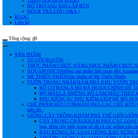
THEO DÕI ĐƠN HÀNG
HỔ TRỢ SAU KHI LẮP BTN
HỎI & TRẢ LỜI ( Q&A )
BLOG
Liên hệ
Tổng cộng:
₫
0
SẢN PHẨM
TỦ CỘI NGUỒN
THỰC PHẨM CHỨC NĂNG
THỰC PHẨM CHỨC N
AQUAPONICS
Những sản phẩm liên quan đến Aquapo
MẸ THIÊN NHIÊN
Sản phẩm từ Mẹ Thiên Nhiên
VƯỜN TRONG NHÀ
KHÁM PHÁ KHU VƯỜN TRONG NHÀ 
BỘ CƠ BẢN
LÀ BỘ ĐÃ HOÀN CHỈNH ĐỂ 
BỘ MẪU
LÀ NHỮNG BỘ LÀM MẪU THEO M
PHỤ KIỆN
CÁC PHỤ KIỆM GIÚP ĐỂ BỔ SU
CHẾ PHẨM HỮU CƠ
KHÁM PHÁ CÁC CHẾ HỮU CƠ Đ
nữa rồi .
GIỐNG CÂY TRỒNG
KHÁM PHÁ THẾ GIỚI GIỐNG CÂY
CÂY TRONG CHẬU
KHÁM PHÁ CÁC LOẠI 
bạn, từng cây một, trong số tất cả các giống của 
RAU RỪNG
CÁC LOẠI GIỐNG RAU RỪNG
THƯỜNG DÙNG
CÁC LOẠI GIỐNG CÂY 