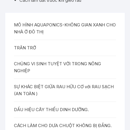
Cách làm đất trước khi gieo rau
MÔ HÌNH AQUAPONICS-KHÔNG GIAN XANH CHO
NHÀ Ở ĐÔ THỊ
TRĂN TRỞ
CHỦNG VI SINH TUYỆT VỜI TRONG NÔNG
NGHIỆP
SỰ KHÁC BIỆT GIỮA RAU HỮU CƠ với RAU SẠCH
(AN TOÀN )
DẤU HIỆU CÂY THIẾU DINH DƯỠNG.
CÁCH LÀM CHO DƯA CHUỘT KHÔNG BỊ ĐẮNG.