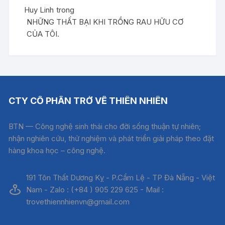
Huy Linh
trong
NHỮNG THẤT BẠI KHI TRỒNG RAU HỮU CƠ
CỦA TÔI.
CTY CỔ PHẦN TRỞ VỀ THIÊN NHIÊN
BTN — Công nghệ sinh thái cho đời sống thuận tự nhiên;
nhận nghiên cứu, thử nghiệm và phát triển giải pháp theo đặt
hàng khoa học – công nghệ.
191 Tôn Thất Dương Kỵ - P.Cẩm Lệ - TP Đà Nẵng - Việt
Nam - Zalo : (+84 ) 905 229 625 - Mail :
trovethiennhienvn@gmail.com