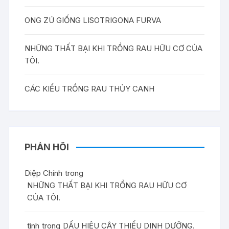
ONG ZÚ GIỐNG LISOTRIGONA FURVA
NHỮNG THẤT BẠI KHI TRỒNG RAU HỮU CƠ CỦA
TÔI.
CÁC KIỂU TRỒNG RAU THỦY CANH
PHẢN HỒI
Diệp Chính
trong
NHỮNG THẤT BẠI KHI TRỒNG RAU HỮU CƠ
CỦA TÔI.
tình
trong
DẤU HIỆU CÂY THIẾU DINH DƯỠNG.