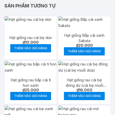
SẢN PHẨM TƯƠNG TỰ
Hạt giống Bắp cải xanh
Hạt giống rau cải bẹ dún
Sakata
₫
10.000
₫
20.000
THÊM VÀO GIỎ HÀNG
THÊM VÀO GIỎ HÀNG
Hạt giống rau bắp cải tí
Hạt giống rau cải bẹ
hon xanh
đông dư (cải bẹ muối
₫
25.000
₫
16.000
dưa)
THÊM VÀO GIỎ HÀNG
THÊM VÀO GIỎ HÀNG