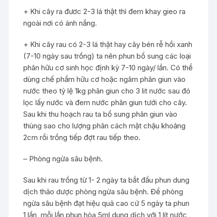
+ Khi cây ra đươc 2-3 lá thật thì đem khay gieo ra
ngoài nơi có ánh nắng.
+ Khi cây rau có 2-3 lá thật hay cây bén rễ hồi xanh
(7-10 ngày sau trồng) ta nên phun bổ sung các loại
phân hữu cơ sinh học định kỳ 7-10 ngày/ lần. Có thể
dùng chế phẩm hữu cơ hoặc ngâm phân giun vào
nước theo tỷ lệ 1kg phân giun cho 3 lit nước sau đó
lọc lấy nước và đem nước phân giun tưới cho cây.
Sau khi thu hoạch rau ta bổ sung phân giun vào
thùng sao cho lượng phân cách mặt chậu khoảng
2cm rồi trồng tiếp đợt rau tiếp theo.
– Phòng ngừa sâu bệnh.
Sau khi rau trồng từ 1- 2 ngày ta bắt đầu phun dung
dịch thảo dược phòng ngừa sâu bệnh. Để phòng
ngừa sâu bệnh đạt hiệu quả cao cứ 5 ngày ta phun
1 lần, mỗi lần phun hòa 5ml dung dịch với 1 lít nước