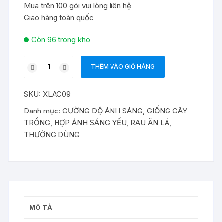
Mua trên 100 gói vui lòng liên hệ
Giao hàng toàn quốc
Còn 96 trong kho
Hạt
THÊM VÀO GIỎ HÀNG
giống
Xà
SKU:
XLAC09
lách
dúm
Danh mục:
CƯỜNG ĐỘ ÁNH SÁNG
,
GIỐNG CÂY
vàng
TRỒNG
,
HỢP ÁNH SÁNG YẾU
,
RAU ĂN LÁ
,
số
THƯỜNG DÙNG
lượng
MÔ TẢ