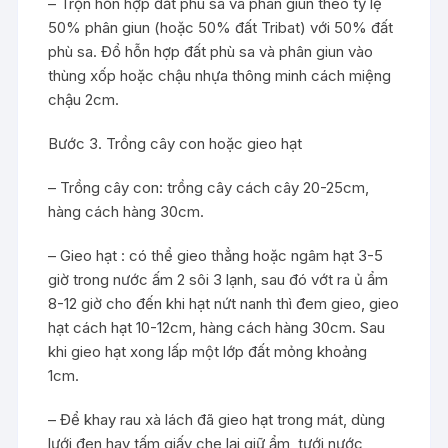
– Trộn hỗn hợp đất phù sa và phân giun theo tỷ lệ
50% phân giun (hoặc 50% đất Tribat) với 50% đất
phù sa. Đổ hỗn hợp đất phù sa và phân giun vào
thùng xốp hoặc chậu nhựa thông minh cách miệng
chậu 2cm.
Bước 3. Trồng cây con hoặc gieo hạt
– Trồng cây con: trồng cây cách cây 20-25cm,
hàng cách hàng 30cm.
– Gieo hạt : có thể gieo thẳng hoặc ngâm hạt 3-5
giờ trong nước ấm 2 sôi 3 lạnh, sau đó vớt ra ủ ẩm
8-12 giờ cho đến khi hạt nứt nanh thì đem gieo, gieo
hạt cách hạt 10-12cm, hàng cách hàng 30cm. Sau
khi gieo hạt xong lấp một lớp đất mỏng khoảng
1cm.
– Để khay rau xà lách đã gieo hạt trong mát, dùng
lưới đen hay tấm giấy che lại giữ ẩm, tưới nước