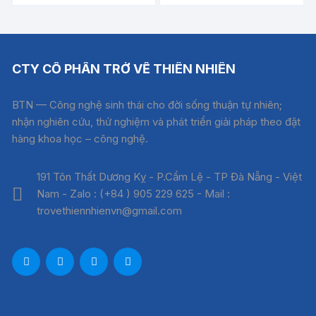
CTY CỔ PHẦN TRỞ VỀ THIÊN NHIÊN
BTN — Công nghệ sinh thái cho đời sống thuận tự nhiên;
nhận nghiên cứu, thử nghiệm và phát triển giải pháp theo đặt
hàng khoa học – công nghệ.
191 Tôn Thất Dương Kỵ - P.Cẩm Lệ - TP Đà Nẵng - Việt
Nam - Zalo : (+84 ) 905 229 625 - Mail :
trovethiennhienvn@gmail.com