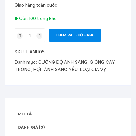
Giao hàng toàn quốc
Còn 100 trong kho
Hạt
THÊM VÀO GIỎ HÀNG
giống
hẹ
SKU:
HANH05
tây
số
Danh mục:
CƯỜNG ĐỘ ÁNH SÁNG
,
GIỐNG CÂY
lượng
TRỒNG
,
HỢP ÁNH SÁNG YẾU
,
LOẠI GIA VỴ
MÔ TẢ
ĐÁNH GIÁ (0)