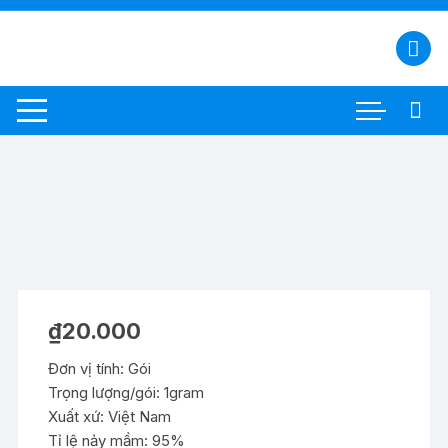
Chuyển
tới
nội
dung
₫
20.000
Đơn vị tính: Gói
Trọng lượng/gói: 1gram
Xuất xứ: Việt Nam
Tỉ lệ nảy mầm: 95%