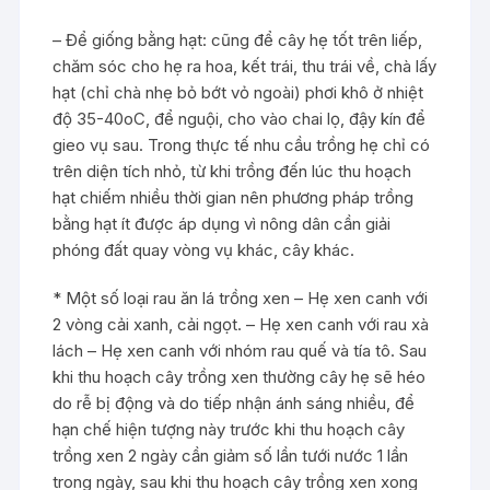
– Để giống bằng hạt: cũng để cây hẹ tốt trên liếp,
chăm sóc cho hẹ ra hoa, kết trái, thu trái về, chà lấy
hạt (chỉ chà nhẹ bỏ bớt vỏ ngoài) phơi khô ở nhiệt
độ 35-40oC, để nguội, cho vào chai lọ, đậy kín để
gieo vụ sau. Trong thực tế nhu cầu trồng hẹ chỉ có
trên diện tích nhỏ, từ khi trồng đến lúc thu hoạch
hạt chiếm nhiều thời gian nên phương pháp trồng
bằng hạt ít được áp dụng vì nông dân cần giải
phóng đất quay vòng vụ khác, cây khác.
* Một số loại rau ăn lá trồng xen – Hẹ xen canh với
2 vòng cải xanh, cải ngọt. – Hẹ xen canh với rau xà
lách – Hẹ xen canh với nhóm rau quế và tía tô. Sau
khi thu hoạch cây trồng xen thường cây hẹ sẽ héo
do rễ bị động và do tiếp nhận ánh sáng nhiều, để
hạn chế hiện tượng này trước khi thu hoạch cây
trồng xen 2 ngày cần giảm số lần tưới nước 1 lần
trong ngày, sau khi thu hoạch cây trồng xen xong