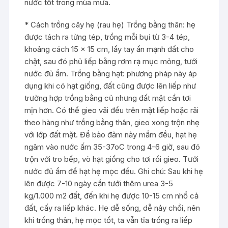
nước tốt trong mùa mưa.
* Cách trồng cây hẹ (rau hẹ) Trồng bằng thân: hẹ
được tách ra từng tép, trồng mỗi bụi từ 3-4 tép,
khoảng cách 15 x 15 cm, lấy tay ấn mạnh đất cho
chặt, sau đó phủ liếp bằng rơm rạ mục mỏng, tưới
nước đủ ẩm. Trồng bằng hạt: phương pháp này áp
dụng khi có hạt giống, đất cũng được lên liếp như
trường hợp trồng bằng củ nhưng đất mặt cần tơi
mịn hơn. Có thể gieo vãi đều trên mặt liếp hoặc rãi
theo hàng như trồng bằng thân, gieo xong trộn nhẹ
với lớp đất mặt. Để bảo đảm nảy mầm đều, hạt hẹ
ngâm vào nước ấm 35-37oC trong 4-6 giờ, sau đó
trộn với tro bếp, vò hạt giống cho tơi rồi gieo. Tưới
nước đủ ẩm để hạt hẹ mọc đều. Ghi chú: Sau khi hẹ
lên được 7-10 ngày cần tưới thêm urea 3-5
kg/1.000 m2 đất, đến khi hẹ được 10-15 cm nhổ cả
đất, cấy ra liếp khác. Hẹ dễ sống, dễ nảy chồi, nên
khi trồng thân, hẹ mọc tốt, ta vẫn tỉa trồng ra liếp