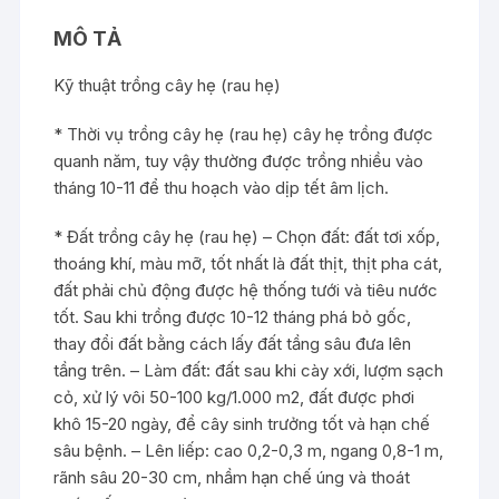
MÔ TẢ
Kỹ thuật trồng cây hẹ (rau hẹ)
* Thời vụ trồng cây hẹ (rau hẹ) cây hẹ trồng được
quanh năm, tuy vậy thường được trồng nhiều vào
tháng 10-11 để thu hoạch vào dịp tết âm lịch.
* Đất trồng cây hẹ (rau hẹ) – Chọn đất: đất tơi xốp,
thoáng khí, màu mỡ, tốt nhất là đất thịt, thịt pha cát,
đất phải chủ động được hệ thống tưới và tiêu nước
tốt. Sau khi trồng được 10-12 tháng phá bỏ gốc,
thay đổi đất bằng cách lấy đất tầng sâu đưa lên
tầng trên. – Làm đất: đất sau khi cày xới, lượm sạch
cỏ, xử lý vôi 50-100 kg/1.000 m2, đất được phơi
khô 15-20 ngày, để cây sinh trưởng tốt và hạn chế
sâu bệnh. – Lên liếp: cao 0,2-0,3 m, ngang 0,8-1 m,
rãnh sâu 20-30 cm, nhầm hạn chế úng và thoát