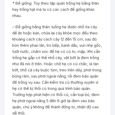
* Để giống: Tùy theo tập quán trồng hẹ bằng thân
hay trồng hạt mà ta có các cách để giống khác
nhau.
– Để giống bằng thân: luống hẹ được nhổ tỉa cây
để ăn hoặc bán, chừa lại cây khỏe mọc đều theo
khoảng cách cây cách cây 12 đến 15 cm, sau đó
bón thêm phan lân, tro bếp, bánh dầu, vun nhẹ gốc,
tưới nước, chăm sóc để hẹ có củ to, mập. Khi cần
trồng hẹ gấp có thể nhổ cây, vặt bớt lá đem trồng
như đã nói ở trên. Hoặc chờ hẹ có củ chắc, lá tàn
bớt, nhổ cả cây buộc túm, treo trên dây, phơi trong
bóng râm, sau phơi ngoài nắng, rồi đem bảo quản
để trồng vụ sau. Cần kiểm tra củ thường xuyên vì
hẹ có thể bị thối củ trong quá trình bảo quản.
Trường hợp phát hiện có thối củ, cần loại bỏ, đem
hẹ phơi ngoài nắng 5 đến 6 giờ lại đem vào bảo
quản, chú ý không để thành đống to, nhiệt độ cao
dễ thối.