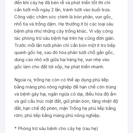
đến khi cây hẹ đã bén rễ và phát triển tốt thì chỉ
cần tưới mỗi ngày 2 lần, tránh tưới vào buổi trưa.
Công việc chăm sóc chính là bón phân, vun gốc,
nhổ tỉa và trồng dặm. Hẹ thường ít bị các loại sâu
bệnh phá như những cây trồng khác. Vì vậy công
tác phòng trừ sâu bệnh hại trên hẹ cũng đơn giản.
Trước mỗi lần tưới phân chỉ cần bón một ít tro bếp
quanh gốc hẹ, sau đó hòa phân tưới chỗ gần gốc,
dùng cào nhỏ xới giữa hai hàng hẹ, vun nhẹ vào
gốc làm cho đất tơi xốp, hẹ phát triển nhanh.
Ngoài ra, trồng hẹ còn có thể áp dụng phủ liếp
bằng màng phủ nông nghiệp để hạn chế côn trùng
và bệnh gây hại, ngăn ngừa cỏ dại, điều hòa độ ẩm
và giữ cấu trúc mặt đất, giữ phân bón, tăng nhiệt độ
đất, hạn chế độ phèn, mặn Trồng hẹ phủ liếp bằng
rơm; phủ liếp bằng màng phủ nông nghiệp.
* Phòng trừ sâu bệnh cho cây hẹ (rau hẹ)