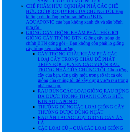
SÁNG TẠO CỦA MỖI NGƯỜI.
CHẾ PHẨM HỮU CƠ
KHÁM PHÁ CÁC CHẾ
HỮU CƠ ĐỘC QUYỀN CỦA CHÚNG TÔI. Bạn
không còn lo lắng vườn rau hữu cơ BTN
AQUAPONIC của bạn không xanh tốt và sâu bệnh
nữa rồi .
GIỐNG CÂY TRỒNG
KHÁM PHÁ THẾ GIỚI
GIỐNG CÂY TRỒNG BTN. Giống cây trồng do
chính BTN đóng gói – Bạn không còn phải lo giống
cây trồng kém chất lượng.
CÂY TRONG CHẬU
KHÁM PHÁ CÁC
LOẠI CÂY TRONG CHẬU ĐỂ PHÁT
TRIỂN ĐỘC QUYỀN CÁC VƯỜN RAU
TRONG NHÀ CỦA CHÚNG TÔI. Chọn từng
cây của bạn, từng cây một, trong số tất cả các
giống của chúng tôi để xây dựng vườn rau trong
nhà của bạn.
RAU RỪNG
CÁC LOẠI GIỐNG RAU RỪNG
ĐÃ ĐƯỢC TRỒNG THÀNH CÔNG KIỂU
BTN AQUAPONIC
THƯỜNG DÙNG
CÁC LOẠI GIỐNG CÂY
THƯỜNG ĐƯỢC DÙNG NHẤT
RAU ĂN LÁ
CÁC LOẠI GIỐNG CÂY ĂN
LÁ
CÁC LOẠI CỦ – QUẢ
CÁC LOẠI GIỐNG