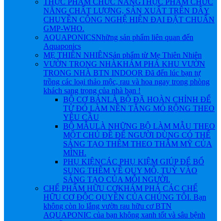
THỰC PHẨM CHỨC NĂNG
THỰC PHẨM CHỨC
NĂNG CHẤT LƯỢNG, SẢN XUẤT TRÊN DÂY
CHUYỀN CÔNG NGHỆ HIỆN ĐẠI ĐẶT CHUẨN
GMP-WHO.
AQUAPONICS
Những sản phẩm liên quan đến
Aquaponics
MẸ THIÊN NHIÊN
Sản phẩm từ Mẹ Thiên Nhiên
VƯỜN TRONG NHÀ
KHÁM PHÁ KHU VƯỜN
TRONG NHÀ BTN INDOOR Đã đến lúc bạn tự
trồng các loại thảo mộc, rau và hoa ngay trong phòng
khách sang trọng của nhà bạn !
BỘ CƠ BẢN
LÀ BỘ ĐÃ HOÀN CHỈNH ĐỂ
TỪ ĐÓ LÀM NỀN TẲNG MỎ RỘNG THEO
YÊU CẦU
BỘ MẪU
LÀ NHỮNG BỘ LÀM MẪU THEO
MỘT CHỦ ĐỀ ĐỂ NGƯỜI DÙNG CÓ THỂ
SÁNG TẠO THÊM THEO THẪM MỸ CỦA
MÌNH.
PHỤ KIỆN
CÁC PHỤ KIỆM GIÚP ĐỂ BỔ
SUNG THÊM VỀ QUY MÔ, TUỲ VÀO
SÁNG TẠO CỦA MỖI NGƯỜI.
CHẾ PHẨM HỮU CƠ
KHÁM PHÁ CÁC CHẾ
HỮU CƠ ĐỘC QUYỀN CỦA CHÚNG TÔI. Bạn
không còn lo lắng vườn rau hữu cơ BTN
AQUAPONIC của bạn không xanh tốt và sâu bệnh