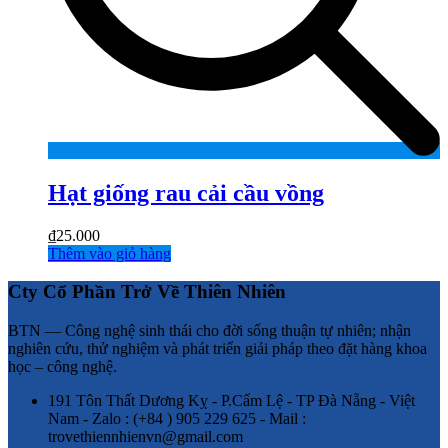
Hạt giống rau cải cầu vồng
₫
25.000
Thêm vào giỏ hàng
Cty Cổ Phần Trở Về Thiên Nhiên
BTN — Công nghệ sinh thái cho đời sống thuận tự nhiên; nhận
nghiên cứu, thử nghiệm và phát triển giải pháp theo đặt hàng khoa
học – công nghệ.
191 Tôn Thất Dương Kỵ - P.Cẩm Lệ - TP Đà Nẵng - Việt
Nam - Zalo : (+84 ) 905 229 625 - Mail :
trovethiennhienvn@gmail.com