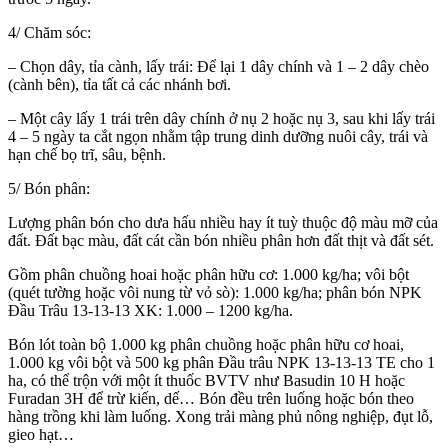
4/ Chăm sóc:
– Chọn dây, tỉa cành, lấy trái: Để lại 1 dây chính và 1 – 2 dây chèo
(cành bên), tỉa tất cả các nhánh bơi.
– Một cây lấy 1 trái trên dây chính ở nụ 2 hoặc nụ 3, sau khi lấy trái
4 – 5 ngày ta cắt ngọn nhằm tập trung dinh dưỡng nuôi cây, trái và
hạn chế bọ trĩ, sâu, bệnh.
5/ Bón phân:
Lượng phân bón cho dưa hấu nhiều hay ít tuỳ thuộc độ màu mỡ của
đất. Đất bạc màu, đất cát cần bón nhiều phân hơn đất thịt và đất sét.
Gồm phân chuồng hoai hoặc phân hữu cơ: 1.000 kg/ha; vôi bột
(quét tường hoặc vôi nung từ vỏ sò): 1.000 kg/ha; phân bón NPK
Đầu Trâu 13-13-13 XK: 1.000 – 1200 kg/ha.
Bón lót toàn bộ 1.000 kg phân chuồng hoặc phân hữu cơ hoai,
1.000 kg vôi bột và 500 kg phân Đầu trâu NPK 13-13-13 TE cho 1
ha, có thể trộn với một ít thuốc BVTV như Basudin 10 H hoặc
Furadan 3H để trừ kiến, dế… Bón đều trên luống hoặc bón theo
hàng trồng khi làm luống. Xong trải màng phủ nông nghiệp, đụt lỗ,
gieo hạt…