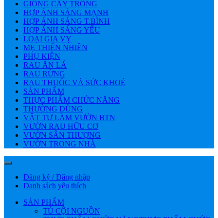
GIỐNG CÂY TRỒNG
HỢP ÁNH SÁNG MẠNH
HỢP ÁNH SÁNG T.BÌNH
HỢP ÁNH SÁNG YẾU
LOẠI GIA VỴ
MẸ THIÊN NHIÊN
PHỤ KIỆN
RAU ĂN LÁ
RAU RỪNG
RAU THUỐC VÀ SỨC KHOẺ
SẢN PHẨM
THỰC PHẨM CHỨC NĂNG
THƯỜNG DÙNG
VẬT TƯ LÀM VƯỜN BTN
VƯỜN RAU HỮU CƠ
VƯỜN SÂN THƯỢNG
VƯỜN TRONG NHÀ
Đăng ký / Đăng nhập
Danh sách yêu thích
SẢN PHẨM
TỦ CỘI NGUỒN