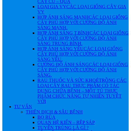
CÂY CỦ – QUẢ
LOẠI GIA VỴ
CÁC LOẠI GIỐNG CÂY GIA
VỴ
HỢP ÁNH SÁNG MẠNH
CÁC LOẠI GIỐNG
CÂY PHÙ HỢP VỚI CƯỜNG ĐỘ ÁNH
SÁNG MẠNH.
HỢP ÁNH SÁNG T.BÌNH
CÁC LOẠI GIỐNG
CÂY PHÙ HỢP VỚI CƯỜNG ĐỘ ÁNH
SÁNG TRUNG BÌNH.
HỢP ÁNH SÁNG YẾU
CÁC LOẠI GIỐNG
CÂY PHÙ HỢP VỚI CƯỜNG ĐỘ ÁNH
SÁNG YẾU.
CƯỜNG ĐỘ ÁNH SÁNG
CÁC LOẠI GIỐNG
CÂY PHÙ HỢP VỚI CƯỜNG ĐỘ ÁNH
SÁNG.
RAU THUỐC VÀ SỨC KHOẺ
TRỒNG CÁC
LOẠI CÂY RAU THỰC PHẨM CÓ TÁC
DỤNG CHỮA BỆNH – MỘT TỦ THỰC
PHẨM CHỨC NĂNG TỰ NHIÊN TUYỆT
VỜI
TƯ VẤN
THIÊN ĐỊCH & SÂU BỆNH
BỌ RÙA
QUAN HỆ KIẾN – RỆP SÁP
TUYẾN TRÙNG LÀ GÌ ?