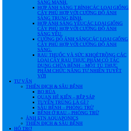
SÁNG MẠNH.
HỢP ÁNH SÁNG T.BÌNH
CÁC LOẠI GIỐNG
CÂY PHÙ HỢP VỚI CƯỜNG ĐỘ ÁNH
SÁNG TRUNG BÌNH.
HỢP ÁNH SÁNG YẾU
CÁC LOẠI GIỐNG
CÂY PHÙ HỢP VỚI CƯỜNG ĐỘ ÁNH
SÁNG YẾU.
CƯỜNG ĐỘ ÁNH SÁNG
CÁC LOẠI GIỐNG
CÂY PHÙ HỢP VỚI CƯỜNG ĐỘ ÁNH
SÁNG.
RAU THUỐC VÀ SỨC KHOẺ
TRỒNG CÁC
LOẠI CÂY RAU THỰC PHẨM CÓ TÁC
DỤNG CHỮA BỆNH – MỘT TỦ THỰC
PHẨM CHỨC NĂNG TỰ NHIÊN TUYỆT
VỜI
TƯ VẤN
THIÊN ĐỊCH & SÂU BỆNH
BỌ RÙA
QUAN HỆ KIẾN – RỆP SÁP
TUYẾN TRÙNG LÀ GÌ ?
SÂU BỆNH – PHÒNG TRỪ
BỆNH Ở RAU – PHÒNG TRỪ
ẢNH БTN AQUAPONICS
THIÊN ĐỊCH & SÂU BỆNH
HỔ TRỢ