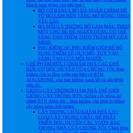
khách sang trọng của nhà bạn !
BỘ CƠ BẢN
LÀ BỘ ĐÃ HOÀN CHỈNH ĐỂ
TỪ ĐÓ LÀM NỀN TẲNG MỎ RỘNG THEO
YÊU CẦU
BỘ MẪU
LÀ NHỮNG BỘ LÀM MẪU THEO
MỘT CHỦ ĐỀ ĐỂ NGƯỜI DÙNG CÓ THỂ
SÁNG TẠO THÊM THEO THẪM MỸ CỦA
MÌNH.
PHỤ KIỆN
CÁC PHỤ KIỆM GIÚP ĐỂ BỔ
SUNG THÊM VỀ QUY MÔ, TUỲ VÀO
SÁNG TẠO CỦA MỖI NGƯỜI.
CHẾ PHẨM HỮU CƠ
KHÁM PHÁ CÁC CHẾ
HỮU CƠ ĐỘC QUYỀN CỦA CHÚNG TÔI. Bạn
không còn lo lắng vườn rau hữu cơ BTN
AQUAPONIC của bạn không xanh tốt và sâu bệnh
nữa rồi .
GIỐNG CÂY TRỒNG
KHÁM PHÁ THẾ GIỚI
GIỐNG CÂY TRỒNG BTN. Giống cây trồng do
chính BTN đóng gói – Bạn không còn phải lo giống
cây trồng kém chất lượng.
CÂY TRONG CHẬU
KHÁM PHÁ CÁC
LOẠI CÂY TRONG CHẬU ĐỂ PHÁT
TRIỂN ĐỘC QUYỀN CÁC VƯỜN RAU
TRONG NHÀ CỦA CHÚNG TÔI. Chọn từng