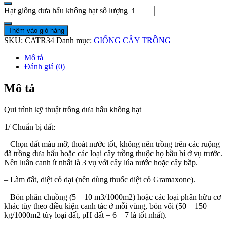
Hạt giống dưa hấu không hạt số lượng
Thêm vào giỏ hàng
SKU:
CATR34
Danh mục:
GIỐNG CÂY TRỒNG
Mô tả
Đánh giá (0)
Mô tả
Qui trình kỹ thuật trồng dưa hấu không hạt
1/ Chuẩn bị đất:
– Chọn đất màu mỡ, thoát nước tốt, không nên trồng trên các ruộng
đã trồng dưa hấu hoặc các loại cây trồng thuộc họ bầu bí ở vụ trước.
Nên luân canh ít nhất là 3 vụ với cây lúa nước hoặc cây bắp.
– Làm đất, diệt cỏ dại (nên dùng thuốc diệt cỏ Gramaxone).
– Bón phân chuồng (5 – 10 m3/1000m2) hoặc các loại phân hữu cơ
khác tùy theo điều kiện canh tác ở mỗi vùng, bón vôi (50 – 150
kg/1000m2 tùy loại đất, pH đất = 6 – 7 là tốt nhất).