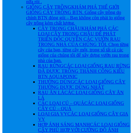
nữa rồi .
GIỐNG CÂY TRỒNG
KHÁM PHÁ THẾ GIỚI
GIỐNG CÂY TRỒNG BTN. Giống cây trồng do
chính BTN đóng gói – Bạn không còn phải lo giống
cây trồng kém chất lượng.
CÂY TRONG CHẬU
KHÁM PHÁ CÁC
LOẠI CÂY TRONG CHẬU ĐỂ PHÁT
TRIỂN ĐỘC QUYỀN CÁC VƯỜN RAU
TRONG NHÀ CỦA CHÚNG TÔI. Chọn từng
cây của bạn, từng cây một, trong số tất cả các
giống của chúng tôi để xây dựng vườn rau trong
nhà của bạn.
RAU RỪNG
CÁC LOẠI GIỐNG RAU RỪNG
ĐÃ ĐƯỢC TRỒNG THÀNH CÔNG KIỂU
BTN AQUAPONIC
THƯỜNG DÙNG
CÁC LOẠI GIỐNG CÂY
THƯỜNG ĐƯỢC DÙNG NHẤT
RAU ĂN LÁ
CÁC LOẠI GIỐNG CÂY ĂN
LÁ
CÁC LOẠI CỦ – QUẢ
CÁC LOẠI GIỐNG
CÂY CỦ – QUẢ
LOẠI GIA VỴ
CÁC LOẠI GIỐNG CÂY GIA
VỴ
HỢP ÁNH SÁNG MẠNH
CÁC LOẠI GIỐNG
CÂY PHÙ HỢP VỚI CƯỜNG ĐỘ ÁNH