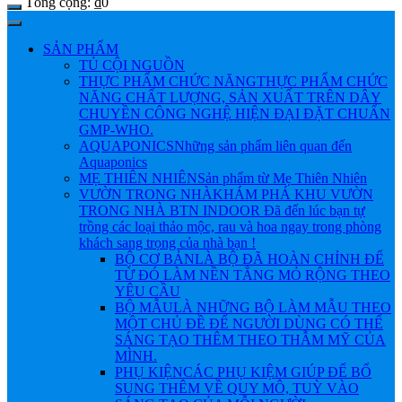
Tổng cộng:
₫
0
SẢN PHẨM
TỦ CỘI NGUỒN
THỰC PHẨM CHỨC NĂNG
THỰC PHẨM CHỨC
NĂNG CHẤT LƯỢNG, SẢN XUẤT TRÊN DÂY
CHUYỀN CÔNG NGHỆ HIỆN ĐẠI ĐẶT CHUẨN
GMP-WHO.
AQUAPONICS
Những sản phẩm liên quan đến
Aquaponics
MẸ THIÊN NHIÊN
Sản phẩm từ Mẹ Thiên Nhiên
VƯỜN TRONG NHÀ
KHÁM PHÁ KHU VƯỜN
TRONG NHÀ BTN INDOOR Đã đến lúc bạn tự
trồng các loại thảo mộc, rau và hoa ngay trong phòng
khách sang trọng của nhà bạn !
BỘ CƠ BẢN
LÀ BỘ ĐÃ HOÀN CHỈNH ĐỂ
TỪ ĐÓ LÀM NỀN TẲNG MỎ RỘNG THEO
YÊU CẦU
BỘ MẪU
LÀ NHỮNG BỘ LÀM MẪU THEO
MỘT CHỦ ĐỀ ĐỂ NGƯỜI DÙNG CÓ THỂ
SÁNG TẠO THÊM THEO THẪM MỸ CỦA
MÌNH.
PHỤ KIỆN
CÁC PHỤ KIỆM GIÚP ĐỂ BỔ
SUNG THÊM VỀ QUY MÔ, TUỲ VÀO