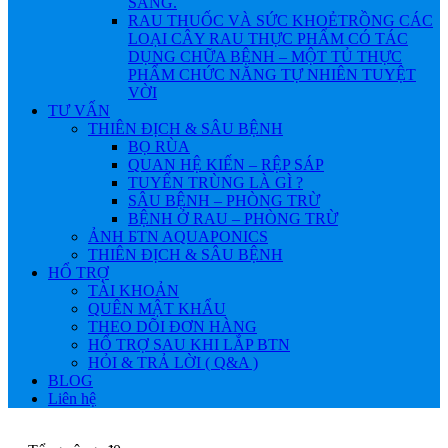
SÁNG.
RAU THUỐC VÀ SỨC KHOẺ
TRỒNG CÁC
LOẠI CÂY RAU THỰC PHẨM CÓ TÁC
DỤNG CHỮA BỆNH – MỘT TỦ THỰC
PHẨM CHỨC NĂNG TỰ NHIÊN TUYỆT
VỜI
TƯ VẤN
THIÊN ĐỊCH & SÂU BỆNH
BỌ RÙA
QUAN HỆ KIẾN – RỆP SÁP
TUYẾN TRÙNG LÀ GÌ ?
SÂU BỆNH – PHÒNG TRỪ
BỆNH Ở RAU – PHÒNG TRỪ
ẢNH БTN AQUAPONICS
THIÊN ĐỊCH & SÂU BỆNH
HỔ TRỢ
TÀI KHOẢN
QUÊN MẬT KHẨU
THEO DÕI ĐƠN HÀNG
HỔ TRỢ SAU KHI LẮP BTN
HỎI & TRẢ LỜI ( Q&A )
BLOG
Liên hệ