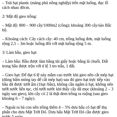
– Trải bạt plastic (màng phủ nông nghiệp) trên mặt luống, đục lỗ
cách nhau 40cm.
2/ Mật độ gieo trồng:
– Mật độ: 800 – 900 cây/1000m2 (công); khoảng 300 cây/sào Bắc
bộ.
– Khoảng cách: Cây cách cây: 40 cm, trồng luống đơn, mặt luống
rộng 2,5 – 3m hoặc luống đôi với mặt luống rộng 5 m.
3/ Làm bầu, gieo hạt:
– Làm bầu: Bầu được làm bằng túi giấy hoặc bằng lá chuối. Đất
trong bầu được trộn với tỉ lệ 3 tro trấu, 1 đất.
– Gieo hạt: Để đạt tỉ lệ nảy mầm cao trước khi gieo nên cắt mép hạt
(dùng bấm móng tay để cắt mép hạt) sau đó gieo hạt trực tiếp vào
bầu đã được tưới ẩm (1hạt /bầu), không cần ngâm ủ hạt, không nên
tưới nước liên tục, chỉ tưới nước khi thấy cây đã mọc (khoảng 2 – 3
ngày sau gieo), khi cây có 2 lá thật đem trồng ra ruộng (sau gieo
khoảng 6 – 7 ngày).
– Ngoài ra bà con nên trồng thêm 4 – 5% dưa hấu có hạt để thụ
phấn cho dưa Mặt Trời Đỏ. Dưa hấu Mặt Trời Đỏ cần được gieo
trước 5 ngày.