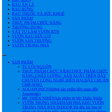
PHỤ KIỆN
RAU ĂN LÁ
RAU RỪNG
RAU THUỐC VÀ SỨC KHOẺ
SẢN PHẨM
THỰC PHẨM CHỨC NĂNG
THƯỜNG DÙNG
VẬT TƯ LÀM VƯỜN BTN
VƯỜN RAU HỮU CƠ
VƯỜN SÂN THƯỢNG
VƯỜN TRONG NHÀ
SẢN PHẨM
TỦ CỘI NGUỒN
THỰC PHẨM CHỨC NĂNG
THỰC PHẨM CHỨC
NĂNG CHẤT LƯỢNG, SẢN XUẤT TRÊN DÂY
CHUYỀN CÔNG NGHỆ HIỆN ĐẠI ĐẶT CHUẨN
GMP-WHO.
AQUAPONICS
Những sản phẩm liên quan đến
Aquaponics
MẸ THIÊN NHIÊN
Sản phẩm từ Mẹ Thiên Nhiên
VƯỜN TRONG NHÀ
KHÁM PHÁ KHU VƯỜN
TRONG NHÀ BTN INDOOR Đã đến lúc bạn tự
trồng các loại thảo mộc, rau và hoa ngay trong phòng