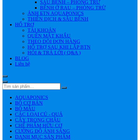
SÂU BỆNH – PHÒNG TRỪ
BỆNH Ở RAU – PHÒNG TRỪ
ẢNH БTN AQUAPONICS
THIÊN ĐỊCH & SÂU BỆNH
HỔ TRỢ
TÀI KHOẢN
QUÊN MẬT KHẨU
THEO DÕI ĐƠN HÀNG
HỔ TRỢ SAU KHI LẮP BTN
HỎI & TRẢ LỜI ( Q&A )
BLOG
Liên hệ
AQUAPONICS
BỘ CƠ BẢN
BỘ MẪU
CÁC LOẠI CỦ - QUẢ
CÂY TRONG CHẬU
CHẾ PHẨM HỮU CƠ
CƯỜNG ĐỘ ÁNH SÁNG
DANH MỤC SẢN PHẨM