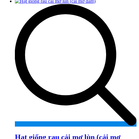
Hạt giống rau cải mơ lùn (cải mơ