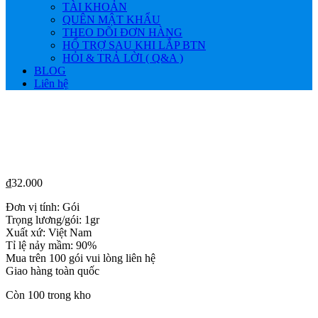
TÀI KHOẢN
QUÊN MẬT KHẨU
THEO DÕI ĐƠN HÀNG
HỔ TRỢ SAU KHI LẮP BTN
HỎI & TRẢ LỜI ( Q&A )
BLOG
Liên hệ
₫
32.000
Đơn vị tính: Gói
Trọng lương/gói: 1gr
Xuất xứ: Việt Nam
Tỉ lệ nảy mầm: 90%
Mua trên 100 gói vui lòng liên hệ
Giao hàng toàn quốc
Còn 100 trong kho