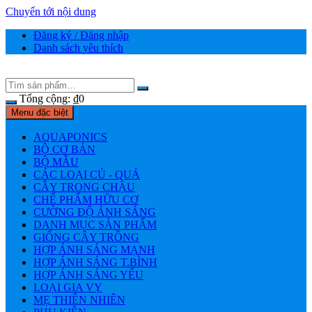
Chuyển tới nội dung
Đăng ký / Đăng nhập
Danh sách yêu thích
Tổng cộng:
₫
0
Menu đặc biệt
AQUAPONICS
BỘ CƠ BẢN
BỘ MẪU
CÁC LOẠI CỦ - QUẢ
CÂY TRONG CHẬU
CHẾ PHẨM HỮU CƠ
CƯỜNG ĐỘ ÁNH SÁNG
DANH MỤC SẢN PHẨM
GIỐNG CÂY TRỒNG
HỢP ÁNH SÁNG MẠNH
HỢP ÁNH SÁNG T.BÌNH
HỢP ÁNH SÁNG YẾU
LOẠI GIA VỴ
MẸ THIÊN NHIÊN