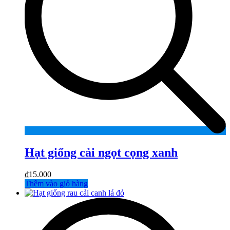
Hạt giống cải ngọt cọng xanh
₫
15.000
Thêm vào giỏ hàng