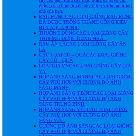
cây của bạn, từng cây một, trong số tất cả các
giống của chúng tôi để xây dựng vườn rau trong
nhà của bạn.
RAU RỪNG
CÁC LOẠI GIỐNG RAU RỪNG
ĐÃ ĐƯỢC TRỒNG THÀNH CÔNG KIỂU
BTN AQUAPONIC
THƯỜNG DÙNG
CÁC LOẠI GIỐNG CÂY
THƯỜNG ĐƯỢC DÙNG NHẤT
RAU ĂN LÁ
CÁC LOẠI GIỐNG CÂY ĂN
LÁ
CÁC LOẠI CỦ – QUẢ
CÁC LOẠI GIỐNG
CÂY CỦ – QUẢ
LOẠI GIA VỴ
CÁC LOẠI GIỐNG CÂY GIA
VỴ
HỢP ÁNH SÁNG MẠNH
CÁC LOẠI GIỐNG
CÂY PHÙ HỢP VỚI CƯỜNG ĐỘ ÁNH
SÁNG MẠNH.
HỢP ÁNH SÁNG T.BÌNH
CÁC LOẠI GIỐNG
CÂY PHÙ HỢP VỚI CƯỜNG ĐỘ ÁNH
SÁNG TRUNG BÌNH.
HỢP ÁNH SÁNG YẾU
CÁC LOẠI GIỐNG
CÂY PHÙ HỢP VỚI CƯỜNG ĐỘ ÁNH
SÁNG YẾU.
CƯỜNG ĐỘ ÁNH SÁNG
CÁC LOẠI GIỐNG
CÂY PHÙ HỢP VỚI CƯỜNG ĐỘ ÁNH