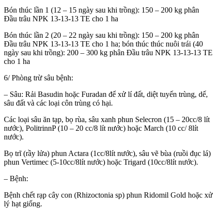
Bón thúc lần 1 (12 – 15 ngày sau khi trồng): 150 – 200 kg phân
Đầu trâu NPK 13-13-13 TE cho 1 ha
Bón thúc lần 2 (20 – 22 ngày sau khi trồng): 150 – 200 kg phân
Đầu trâu NPK 13-13-13 TE cho 1 ha; bón thúc thúc nuôi trái (40
ngày sau khi trồng): 200 – 300 kg phân Đầu trâu NPK 13-13-13 TE
cho 1 ha
6/ Phòng trừ sâu bệnh:
– Sâu: Rải Basudin hoặc Furadan để xử lí đất, diệt tuyến trùng, dế,
sâu đất và các loại côn trùng có hại.
Các loại sâu ăn tạp, bọ rùa, sâu xanh phun Selecron (15 – 20cc/8 lít
nước), PolitrinnP (10 – 20 cc/8 lít nước) hoặc March (10 cc/ 8lít
nước).
Bọ trĩ (rầy lửa) phun Actara (1cc/8lít nước), sâu vẽ bùa (ruồi đục lá)
phun Vertimec (5-10cc/8lít nước) hoặc Trigard (10cc/8lít nước).
– Bệnh:
Bệnh chết rạp cây con (Rhizoctonia sp) phun Ridomil Gold hoặc xử
lý hạt giống.