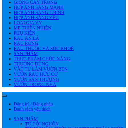
GIỐNG CÂY TRỒNG
HỢP ÁNH SÁNG MẠNH
HỢP ÁNH SÁNG T.BÌNH
HỢP ÁNH SÁNG YẾU
LOẠI GIA VỴ
MẸ THIÊN NHIÊN
PHỤ KIỆN
RAU ĂN LÁ
RAU RỪNG
RAU THUỐC VÀ SỨC KHOẺ
SẢN PHẨM
THỰC PHẨM CHỨC NĂNG
THƯỜNG DÙNG
VẬT TƯ LÀM VƯỜN BTN
VƯỜN RAU HỮU CƠ
VƯỜN SÂN THƯỢNG
VƯỜN TRONG NHÀ
Đăng ký / Đăng nhập
Danh sách yêu thích
SẢN PHẨM
TỦ CỘI NGUỒN