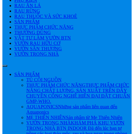
PHỤ KIỆN
RAU ĂN LÁ
RAU RỪNG
RAU THUỐC VÀ SỨC KHOẺ
SẢN PHẨM
THỰC PHẨM CHỨC NĂNG
THƯỜNG DÙNG
VẬT TƯ LÀM VƯỜN BTN
VƯỜN RAU HỮU CƠ
VƯỜN SÂN THƯỢNG
VƯỜN TRONG NHÀ
SẢN PHẨM
TỦ CỘI NGUỒN
THỰC PHẨM CHỨC NĂNG
THỰC PHẨM CHỨC
NĂNG CHẤT LƯỢNG, SẢN XUẤT TRÊN DÂY
CHUYỀN CÔNG NGHỆ HIỆN ĐẠI ĐẶT CHUẨN
GMP-WHO.
AQUAPONICS
Những sản phẩm liên quan đến
Aquaponics
MẸ THIÊN NHIÊN
Sản phẩm từ Mẹ Thiên Nhiên
VƯỜN TRONG NHÀ
KHÁM PHÁ KHU VƯỜN
TRONG NHÀ BTN INDOOR Đã đến lúc bạn tự
trồng các loại thảo mộc, rau và hoa ngay trong phòng