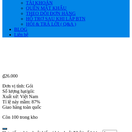
TÀI KHOẢN
QUÊN MẬT KHẨU
THEO DÕI ĐƠN HÀNG
HỔ TRỢ SAU KHI LẮP BTN
HỎI & TRẢ LỜI ( Q&A )
BLOG
Liên hệ
₫
26.000
Đơn vị tính: Gói
Số lượng hạt/gói:
Xuất xứ: Việt Nam
Tỉ lệ nảy mầm: 87%
Giao hàng toàn quốc
Còn 100 trong kho