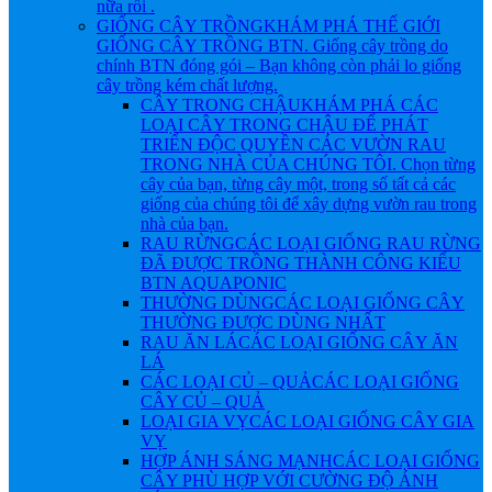
nữa rồi .
GIỐNG CÂY TRỒNG
KHÁM PHÁ THẾ GIỚI
GIỐNG CÂY TRỒNG BTN. Giống cây trồng do
chính BTN đóng gói – Bạn không còn phải lo giống
cây trồng kém chất lượng.
CÂY TRONG CHẬU
KHÁM PHÁ CÁC
LOẠI CÂY TRONG CHẬU ĐỂ PHÁT
TRIỂN ĐỘC QUYỀN CÁC VƯỜN RAU
TRONG NHÀ CỦA CHÚNG TÔI. Chọn từng
cây của bạn, từng cây một, trong số tất cả các
giống của chúng tôi để xây dựng vườn rau trong
nhà của bạn.
RAU RỪNG
CÁC LOẠI GIỐNG RAU RỪNG
ĐÃ ĐƯỢC TRỒNG THÀNH CÔNG KIỂU
BTN AQUAPONIC
THƯỜNG DÙNG
CÁC LOẠI GIỐNG CÂY
THƯỜNG ĐƯỢC DÙNG NHẤT
RAU ĂN LÁ
CÁC LOẠI GIỐNG CÂY ĂN
LÁ
CÁC LOẠI CỦ – QUẢ
CÁC LOẠI GIỐNG
CÂY CỦ – QUẢ
LOẠI GIA VỴ
CÁC LOẠI GIỐNG CÂY GIA
VỴ
HỢP ÁNH SÁNG MẠNH
CÁC LOẠI GIỐNG
CÂY PHÙ HỢP VỚI CƯỜNG ĐỘ ÁNH