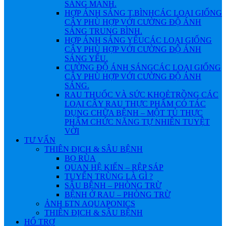
SÁNG MẠNH.
HỢP ÁNH SÁNG T.BÌNH
CÁC LOẠI GIỐNG
CÂY PHÙ HỢP VỚI CƯỜNG ĐỘ ÁNH
SÁNG TRUNG BÌNH.
HỢP ÁNH SÁNG YẾU
CÁC LOẠI GIỐNG
CÂY PHÙ HỢP VỚI CƯỜNG ĐỘ ÁNH
SÁNG YẾU.
CƯỜNG ĐỘ ÁNH SÁNG
CÁC LOẠI GIỐNG
CÂY PHÙ HỢP VỚI CƯỜNG ĐỘ ÁNH
SÁNG.
RAU THUỐC VÀ SỨC KHOẺ
TRỒNG CÁC
LOẠI CÂY RAU THỰC PHẨM CÓ TÁC
DỤNG CHỮA BỆNH – MỘT TỦ THỰC
PHẨM CHỨC NĂNG TỰ NHIÊN TUYỆT
VỜI
TƯ VẤN
THIÊN ĐỊCH & SÂU BỆNH
BỌ RÙA
QUAN HỆ KIẾN – RỆP SÁP
TUYẾN TRÙNG LÀ GÌ ?
SÂU BỆNH – PHÒNG TRỪ
BỆNH Ở RAU – PHÒNG TRỪ
ẢNH БTN AQUAPONICS
THIÊN ĐỊCH & SÂU BỆNH
HỔ TRỢ