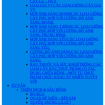
CÂY CỦ – QUẢ
LOẠI GIA VỴ
CÁC LOẠI GIỐNG CÂY GIA
VỴ
HỢP ÁNH SÁNG MẠNH
CÁC LOẠI GIỐNG
CÂY PHÙ HỢP VỚI CƯỜNG ĐỘ ÁNH
SÁNG MẠNH.
HỢP ÁNH SÁNG T.BÌNH
CÁC LOẠI GIỐNG
CÂY PHÙ HỢP VỚI CƯỜNG ĐỘ ÁNH
SÁNG TRUNG BÌNH.
HỢP ÁNH SÁNG YẾU
CÁC LOẠI GIỐNG
CÂY PHÙ HỢP VỚI CƯỜNG ĐỘ ÁNH
SÁNG YẾU.
CƯỜNG ĐỘ ÁNH SÁNG
CÁC LOẠI GIỐNG
CÂY PHÙ HỢP VỚI CƯỜNG ĐỘ ÁNH
SÁNG.
RAU THUỐC VÀ SỨC KHOẺ
TRỒNG CÁC
LOẠI CÂY RAU THỰC PHẨM CÓ TÁC
DỤNG CHỮA BỆNH – MỘT TỦ THỰC
PHẨM CHỨC NĂNG TỰ NHIÊN TUYỆT
VỜI
TƯ VẤN
THIÊN ĐỊCH & SÂU BỆNH
BỌ RÙA
QUAN HỆ KIẾN – RỆP SÁP
TUYẾN TRÙNG LÀ GÌ ?