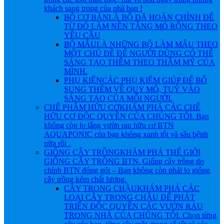
khách sang trọng của nhà bạn !
BỘ CƠ BẢN
LÀ BỘ ĐÃ HOÀN CHỈNH ĐỂ
TỪ ĐÓ LÀM NỀN TẲNG MỎ RỘNG THEO
YÊU CẦU
BỘ MẪU
LÀ NHỮNG BỘ LÀM MẪU THEO
MỘT CHỦ ĐỀ ĐỂ NGƯỜI DÙNG CÓ THỂ
SÁNG TẠO THÊM THEO THẪM MỸ CỦA
MÌNH.
PHỤ KIỆN
CÁC PHỤ KIỆM GIÚP ĐỂ BỔ
SUNG THÊM VỀ QUY MÔ, TUỲ VÀO
SÁNG TẠO CỦA MỖI NGƯỜI.
CHẾ PHẨM HỮU CƠ
KHÁM PHÁ CÁC CHẾ
HỮU CƠ ĐỘC QUYỀN CỦA CHÚNG TÔI. Bạn
không còn lo lắng vườn rau hữu cơ BTN
AQUAPONIC của bạn không xanh tốt và sâu bệnh
nữa rồi .
GIỐNG CÂY TRỒNG
KHÁM PHÁ THẾ GIỚI
GIỐNG CÂY TRỒNG BTN. Giống cây trồng do
chính BTN đóng gói – Bạn không còn phải lo giống
cây trồng kém chất lượng.
CÂY TRONG CHẬU
KHÁM PHÁ CÁC
LOẠI CÂY TRONG CHẬU ĐỂ PHÁT
TRIỂN ĐỘC QUYỀN CÁC VƯỜN RAU
TRONG NHÀ CỦA CHÚNG TÔI. Chọn từng