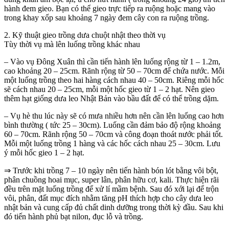
hành đem gieo. Bạn có thể gieo trực tiếp ra ruộng hoặc mang vào
trong khay xốp sau khoảng 7 ngày đem cây con ra ruộng trồng.
2. Kỹ thuật gieo trồng dưa chuột nhật theo thời vụ
Tùy thời vụ mà lên luống trồng khác nhau
– Vào vụ Đông Xuân thì cần tiến hành lên luống rộng từ 1 – 1.2m,
cao khoảng 20 – 25cm. Rãnh rộng từ 50 – 70cm để chứa nước. Mỗi
một luống trồng theo hai hàng cách nhau 40 – 50cm. Riêng mỗi hốc
sẽ cách nhau 20 – 25cm, mỗi một hốc gieo từ 1 – 2 hạt. Nên gieo
thêm hạt giống dưa leo Nhật Bản vào bầu đất để có thể trồng dặm.
– Vụ hè thu lúc này sẽ có mưa nhiều hơn nên cần lên luống cao hơn
bình thường ( tức 25 – 30cm). Luống cần đảm bảo độ rộng khoảng
60 – 70cm. Rãnh rộng 50 – 70cm và công đoạn thoát nước phải tốt.
Mỗi một luống trồng 1 hàng và các hốc cách nhau 25 – 30cm. Lưu
ý mỗi hốc gieo 1 – 2 hạt.
⇒ Trước khi trồng 7 – 10 ngày nên tiến hành bón lót bằng vôi bột,
phân chuồng hoai mục, super lân, phân hữu cơ, kali. Thực hiện rãi
đều trên mặt luống trồng để xử lí mầm bệnh. Sau đó xới lại để trộn
vôi, phân, đất mục đích nhằm tăng pH thích hợp cho cây dưa leo
nhật bản và cung cấp đủ chất dinh dưỡng trong thời kỳ đầu. Sau khi
đó tiến hành phủ bạt nilon, đục lỗ và trồng.