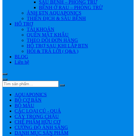
SÂU BỆNH – PHÒNG TRỪ
BỆNH Ở RAU – PHÒNG TRỪ
ẢNH БTN AQUAPONICS
THIÊN ĐỊCH & SÂU BỆNH
HỔ TRỢ
TÀI KHOẢN
QUÊN MẬT KHẨU
THEO DÕI ĐƠN HÀNG
HỔ TRỢ SAU KHI LẮP BTN
HỎI & TRẢ LỜI ( Q&A )
BLOG
Liên hệ
AQUAPONICS
BỘ CƠ BẢN
BỘ MẪU
CÁC LOẠI CỦ - QUẢ
CÂY TRONG CHẬU
CHẾ PHẨM HỮU CƠ
CƯỜNG ĐỘ ÁNH SÁNG
DANH MỤC SẢN PHẨM