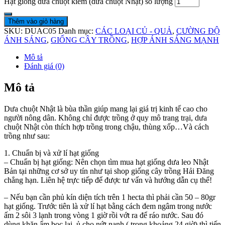
Hạt giống dưa chuột kiếm (dưa chuột Nhật) số lượng
Thêm vào giỏ hàng
SKU:
DUAC05
Danh mục:
CÁC LOẠI CỦ - QUẢ
,
CƯỜNG ĐỘ
ÁNH SÁNG
,
GIỐNG CÂY TRỒNG
,
HỢP ÁNH SÁNG MẠNH
Mô tả
Đánh giá (0)
Mô tả
Dưa chuột Nhật là bùa thần giúp mang lại giá trị kinh tế cao cho
người nông dân. Không chỉ được trồng ở quy mô trang trại, dưa
chuột Nhật còn thích hợp trồng trong chậu, thùng xốp…Và cách
trồng như sau:
1. Chuẩn bị và xử lí hạt giống
– Chuẩn bị hạt giống: Nên chọn tìm mua hạt giống dưa leo Nhật
Bản tại những cơ sở uy tín như tại shop giống cây trồng Hải Đăng
chẳng hạn. Liên hệ trực tiếp để được tư vấn và hướng dẫn cụ thể!
– Nếu bạn cần phủ kín diện tích trên 1 hecta thì phải cần 50 – 80gr
hạt giống. Trước tiên là xử lí hạt bằng cách đem ngâm trong nước
ấm 2 sôi 3 lạnh trong vòng 1 giờ rồi vớt ra để ráo nước. Sau đó
dùng khăn ẩm bọc lại, ủ cho nứt nanh ( trong khoảng 24 giờ) thì tiến