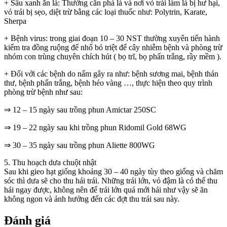
+ Sâu xanh ăn lá: Thường cắn phá lá và nơi vỏ trái làm lá bị hư hại,
vỏ trái bị sẹo, diệt trừ bằng các loại thuốc như: Polytrin, Karate,
Sherpa
+ Bệnh virus: trong giai đoạn 10 – 30 NST thường xuyên tiến hành
kiểm tra đồng ruộng để nhổ bỏ triệt để cây nhiễm bệnh và phòng trừ
nhóm con trùng chuyên chích hút ( bọ trĩ, bọ phấn trắng, rầy mềm ).
+ Đối với các bệnh do nấm gây ra như: bệnh sương mai, bệnh thán
thư, bệnh phấn trắng, bệnh héo vàng …, thực hiện theo quy trình
phòng trừ bệnh như sau:
⇒ 12 – 15 ngày sau trồng phun Amictar 250SC
⇒ 19 – 22 ngày sau khi trồng phun Ridomil Gold 68WG
⇒ 30 – 35 ngày sau trồng phun Aliette 800WG
5. Thu hoạch dưa chuột nhật
Sau khi gieo hạt giống khoảng 30 – 40 ngày tùy theo giống và chăm
sóc thì dưa sẽ cho thu hái trái. Những trái lớn, vỏ đậm là có thể thu
hái ngay được, không nên để trái lớn quá mới hái như vậy sẽ ăn
không ngon và ảnh hưởng đến các đợt thu trái sau này.
Đánh giá