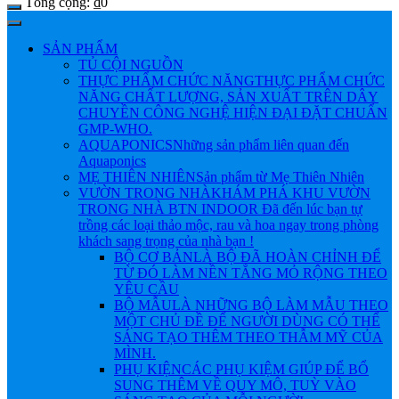
Tổng cộng:
₫
0
SẢN PHẨM
TỦ CỘI NGUỒN
THỰC PHẨM CHỨC NĂNG
THỰC PHẨM CHỨC
NĂNG CHẤT LƯỢNG, SẢN XUẤT TRÊN DÂY
CHUYỀN CÔNG NGHỆ HIỆN ĐẠI ĐẶT CHUẨN
GMP-WHO.
AQUAPONICS
Những sản phẩm liên quan đến
Aquaponics
MẸ THIÊN NHIÊN
Sản phẩm từ Mẹ Thiên Nhiên
VƯỜN TRONG NHÀ
KHÁM PHÁ KHU VƯỜN
TRONG NHÀ BTN INDOOR Đã đến lúc bạn tự
trồng các loại thảo mộc, rau và hoa ngay trong phòng
khách sang trọng của nhà bạn !
BỘ CƠ BẢN
LÀ BỘ ĐÃ HOÀN CHỈNH ĐỂ
TỪ ĐÓ LÀM NỀN TẲNG MỎ RỘNG THEO
YÊU CẦU
BỘ MẪU
LÀ NHỮNG BỘ LÀM MẪU THEO
MỘT CHỦ ĐỀ ĐỂ NGƯỜI DÙNG CÓ THỂ
SÁNG TẠO THÊM THEO THẪM MỸ CỦA
MÌNH.
PHỤ KIỆN
CÁC PHỤ KIỆM GIÚP ĐỂ BỔ
SUNG THÊM VỀ QUY MÔ, TUỲ VÀO