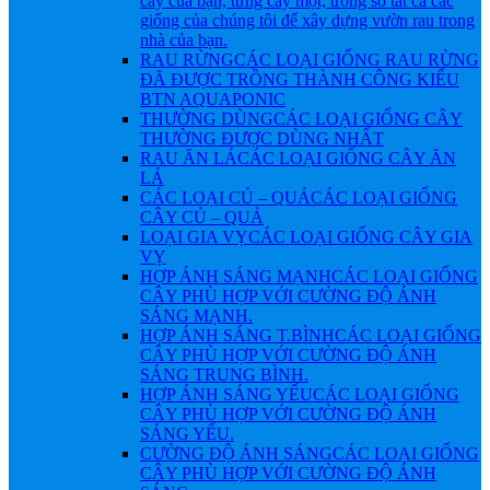
cây của bạn, từng cây một, trong số tất cả các
giống của chúng tôi để xây dựng vườn rau trong
nhà của bạn.
RAU RỪNG
CÁC LOẠI GIỐNG RAU RỪNG
ĐÃ ĐƯỢC TRỒNG THÀNH CÔNG KIỂU
BTN AQUAPONIC
THƯỜNG DÙNG
CÁC LOẠI GIỐNG CÂY
THƯỜNG ĐƯỢC DÙNG NHẤT
RAU ĂN LÁ
CÁC LOẠI GIỐNG CÂY ĂN
LÁ
CÁC LOẠI CỦ – QUẢ
CÁC LOẠI GIỐNG
CÂY CỦ – QUẢ
LOẠI GIA VỴ
CÁC LOẠI GIỐNG CÂY GIA
VỴ
HỢP ÁNH SÁNG MẠNH
CÁC LOẠI GIỐNG
CÂY PHÙ HỢP VỚI CƯỜNG ĐỘ ÁNH
SÁNG MẠNH.
HỢP ÁNH SÁNG T.BÌNH
CÁC LOẠI GIỐNG
CÂY PHÙ HỢP VỚI CƯỜNG ĐỘ ÁNH
SÁNG TRUNG BÌNH.
HỢP ÁNH SÁNG YẾU
CÁC LOẠI GIỐNG
CÂY PHÙ HỢP VỚI CƯỜNG ĐỘ ÁNH
SÁNG YẾU.
CƯỜNG ĐỘ ÁNH SÁNG
CÁC LOẠI GIỐNG
CÂY PHÙ HỢP VỚI CƯỜNG ĐỘ ÁNH