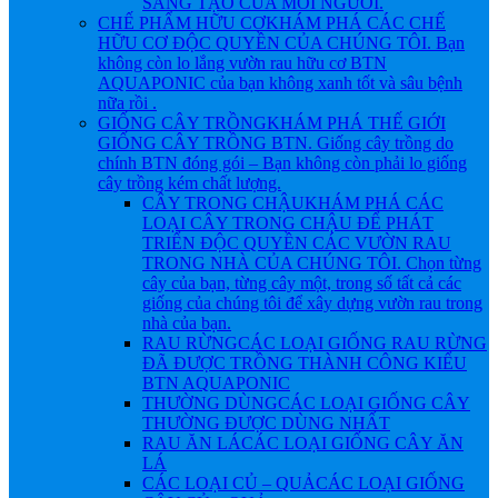
SÁNG TẠO CỦA MỖI NGƯỜI.
CHẾ PHẨM HỮU CƠ
KHÁM PHÁ CÁC CHẾ
HỮU CƠ ĐỘC QUYỀN CỦA CHÚNG TÔI. Bạn
không còn lo lắng vườn rau hữu cơ BTN
AQUAPONIC của bạn không xanh tốt và sâu bệnh
nữa rồi .
GIỐNG CÂY TRỒNG
KHÁM PHÁ THẾ GIỚI
GIỐNG CÂY TRỒNG BTN. Giống cây trồng do
chính BTN đóng gói – Bạn không còn phải lo giống
cây trồng kém chất lượng.
CÂY TRONG CHẬU
KHÁM PHÁ CÁC
LOẠI CÂY TRONG CHẬU ĐỂ PHÁT
TRIỂN ĐỘC QUYỀN CÁC VƯỜN RAU
TRONG NHÀ CỦA CHÚNG TÔI. Chọn từng
cây của bạn, từng cây một, trong số tất cả các
giống của chúng tôi để xây dựng vườn rau trong
nhà của bạn.
RAU RỪNG
CÁC LOẠI GIỐNG RAU RỪNG
ĐÃ ĐƯỢC TRỒNG THÀNH CÔNG KIỂU
BTN AQUAPONIC
THƯỜNG DÙNG
CÁC LOẠI GIỐNG CÂY
THƯỜNG ĐƯỢC DÙNG NHẤT
RAU ĂN LÁ
CÁC LOẠI GIỐNG CÂY ĂN
LÁ
CÁC LOẠI CỦ – QUẢ
CÁC LOẠI GIỐNG