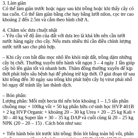
3. Làm giàn
Có thể làm giàn trước hoặc ngay sau khi trồng hoặc khi thấy cây có
tua cuốn. Có thể làm giàn bằng che hay bằng lưới nilon, cọc tre cao
khoảng 2 đến 2.5m và cắm theo hình chữ A.
4. Chăm sóc dưa chuột nhật
– Yêu cầu về độ ẩm của đất với dưa leo là khá lớn nên cần tưới
nước hàng ngày cho cây. Nếu mưa nhiều thì cần điều chỉnh lượng
nước tưới sao cho phù hợp.
– Khi cây con bắt đầu mọc nhô lên khỏi mặt đất, trồng dặm những
cây bị chết. Thường xuyên tiến hành vắt ngọn 3 – 4 ngày 1 lần giúp
cây bò lên giàn tốt và nhanh hơn. Thăm đồng thường xuyên để kịp
thời phát hiện sâu bệnh hại để phòng trừ kịp thời. Ở giai đoạn từ sau
khi trồng đến 30 ngày sau trồng khi phát hiện cây bị virut phải nhổ
bỏ ngay để tránh lây lan thành dịch.
– Bón phân:
Lượng phân: Mỗi một hecta thì nên bón khoảng 1 – 1,5 tấn phân
chuồng mục + 100kg vôi + 50 kg phân hữu cơ sinh học HVP 401B
+ 2 kg HVP Organic + khoảng 20 – 30 kg Urea + 20 – 25 kg Kali +
30 – 40 kg Super lân + 30 – 35 kg DAP và cuối cùng là 20 – 25 kg
NPK (20 – 20 – 15) . Cách bón như sau:
+ Tiến hành bón lót trước khi trồng: Bón lót bằng toàn bộ vôi, phân