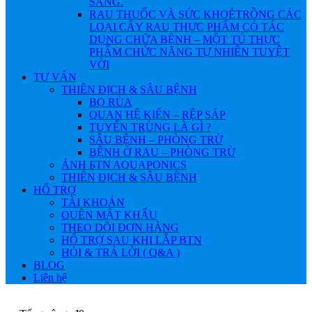
SÁNG.
RAU THUỐC VÀ SỨC KHOẺ
TRỒNG CÁC
LOẠI CÂY RAU THỰC PHẨM CÓ TÁC
DỤNG CHỮA BỆNH – MỘT TỦ THỰC
PHẨM CHỨC NĂNG TỰ NHIÊN TUYỆT
VỜI
TƯ VẤN
THIÊN ĐỊCH & SÂU BỆNH
BỌ RÙA
QUAN HỆ KIẾN – RỆP SÁP
TUYẾN TRÙNG LÀ GÌ ?
SÂU BỆNH – PHÒNG TRỪ
BỆNH Ở RAU – PHÒNG TRỪ
ẢNH БTN AQUAPONICS
THIÊN ĐỊCH & SÂU BỆNH
HỔ TRỢ
TÀI KHOẢN
QUÊN MẬT KHẨU
THEO DÕI ĐƠN HÀNG
HỔ TRỢ SAU KHI LẮP BTN
HỎI & TRẢ LỜI ( Q&A )
BLOG
Liên hệ