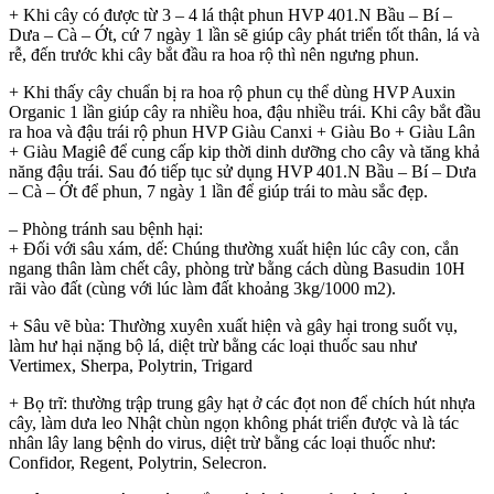
+ Khi cây có được từ 3 – 4 lá thật phun HVP 401.N Bầu – Bí –
Dưa – Cà – Ớt, cứ 7 ngày 1 lần sẽ giúp cây phát triển tốt thân, lá và
rễ, đến trước khi cây bắt đầu ra hoa rộ thì nên ngưng phun.
+ Khi thấy cây chuẩn bị ra hoa rộ phun cụ thể dùng HVP Auxin
Organic 1 lần giúp cây ra nhiều hoa, đậu nhiều trái. Khi cây bắt đầu
ra hoa và đậu trái rộ phun HVP Giàu Canxi + Giàu Bo + Giàu Lân
+ Giàu Magiê để cung cấp kip thời dinh dưỡng cho cây và tăng khả
năng đậu trái. Sau đó tiếp tục sử dụng HVP 401.N Bầu – Bí – Dưa
– Cà – Ớt để phun, 7 ngày 1 lần để giúp trái to màu sắc đẹp.
– Phòng tránh sau bệnh hại:
+ Đối với sâu xám, dế: Chúng thường xuất hiện lúc cây con, cắn
ngang thân làm chết cây, phòng trừ bằng cách dùng Basudin 10H
rãi vào đất (cùng với lúc làm đất khoảng 3kg/1000 m2).
+ Sâu vẽ bùa: Thường xuyên xuất hiện và gây hại trong suốt vụ,
làm hư hại nặng bộ lá, diệt trừ bằng các loại thuốc sau như
Vertimex, Sherpa, Polytrin, Trigard
+ Bọ trĩ: thường trập trung gây hạt ở các đọt non để chích hút nhựa
cây, làm dưa leo Nhật chùn ngọn không phát triển được và là tác
nhân lây lang bệnh do virus, diệt trừ bằng các loại thuốc như:
Confidor, Regent, Polytrin, Selecron.