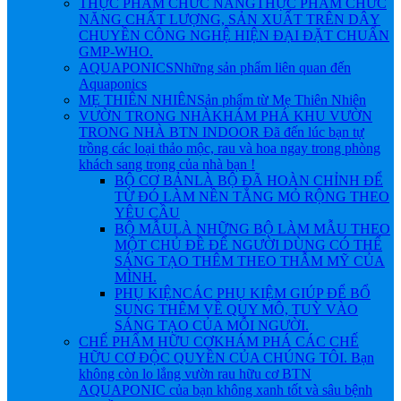
THỰC PHẨM CHỨC NĂNG
THỰC PHẨM CHỨC
NĂNG CHẤT LƯỢNG, SẢN XUẤT TRÊN DÂY
CHUYỀN CÔNG NGHỆ HIỆN ĐẠI ĐẶT CHUẨN
GMP-WHO.
AQUAPONICS
Những sản phẩm liên quan đến
Aquaponics
MẸ THIÊN NHIÊN
Sản phẩm từ Mẹ Thiên Nhiên
VƯỜN TRONG NHÀ
KHÁM PHÁ KHU VƯỜN
TRONG NHÀ BTN INDOOR Đã đến lúc bạn tự
trồng các loại thảo mộc, rau và hoa ngay trong phòng
khách sang trọng của nhà bạn !
BỘ CƠ BẢN
LÀ BỘ ĐÃ HOÀN CHỈNH ĐỂ
TỪ ĐÓ LÀM NỀN TẲNG MỎ RỘNG THEO
YÊU CẦU
BỘ MẪU
LÀ NHỮNG BỘ LÀM MẪU THEO
MỘT CHỦ ĐỀ ĐỂ NGƯỜI DÙNG CÓ THỂ
SÁNG TẠO THÊM THEO THẪM MỸ CỦA
MÌNH.
PHỤ KIỆN
CÁC PHỤ KIỆM GIÚP ĐỂ BỔ
SUNG THÊM VỀ QUY MÔ, TUỲ VÀO
SÁNG TẠO CỦA MỖI NGƯỜI.
CHẾ PHẨM HỮU CƠ
KHÁM PHÁ CÁC CHẾ
HỮU CƠ ĐỘC QUYỀN CỦA CHÚNG TÔI. Bạn
không còn lo lắng vườn rau hữu cơ BTN
AQUAPONIC của bạn không xanh tốt và sâu bệnh