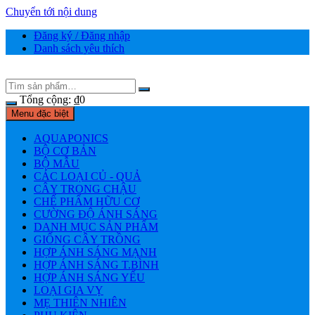
Chuyển tới nội dung
Đăng ký / Đăng nhập
Danh sách yêu thích
Tổng cộng:
₫
0
Menu đặc biệt
AQUAPONICS
BỘ CƠ BẢN
BỘ MẪU
CÁC LOẠI CỦ - QUẢ
CÂY TRONG CHẬU
CHẾ PHẨM HỮU CƠ
CƯỜNG ĐỘ ÁNH SÁNG
DANH MỤC SẢN PHẨM
GIỐNG CÂY TRỒNG
HỢP ÁNH SÁNG MẠNH
HỢP ÁNH SÁNG T.BÌNH
HỢP ÁNH SÁNG YẾU
LOẠI GIA VỴ
MẸ THIÊN NHIÊN