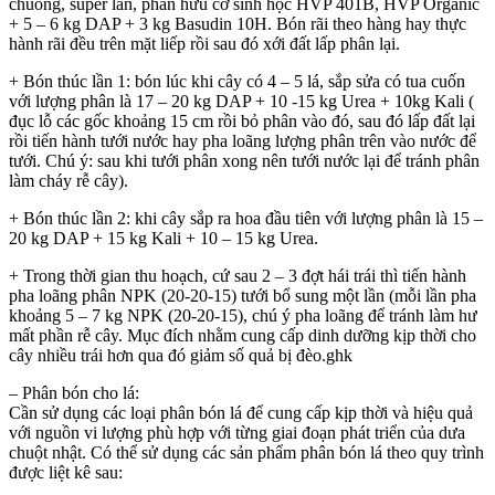
chuồng, super lân, phân hữu cơ sinh học HVP 401B, HVP Organic
+ 5 – 6 kg DAP + 3 kg Basudin 10H. Bón rãi theo hàng hay thực
hành rãi đều trên mặt liếp rồi sau đó xới đất lấp phân lại.
+ Bón thúc lần 1: bón lúc khi cây có 4 – 5 lá, sắp sửa có tua cuốn
với lượng phân là 17 – 20 kg DAP + 10 -15 kg Urea + 10kg Kali (
đục lỗ các gốc khoảng 15 cm rồi bỏ phân vào đó, sau đó lấp đất lại
rồi tiến hành tưới nước hay pha loãng lượng phân trên vào nước để
tưới. Chú ý: sau khi tưới phân xong nên tưới nước lại để tránh phân
làm cháy rễ cây).
+ Bón thúc lần 2: khi cây sắp ra hoa đầu tiên với lượng phân là 15 –
20 kg DAP + 15 kg Kali + 10 – 15 kg Urea.
+ Trong thời gian thu hoạch, cứ sau 2 – 3 đợt hái trái thì tiến hành
pha loãng phân NPK (20-20-15) tưới bổ sung một lần (mỗi lần pha
khoảng 5 – 7 kg NPK (20-20-15), chú ý pha loãng để tránh làm hư
mất phần rễ cây. Mục đích nhằm cung cấp dinh dưỡng kịp thời cho
cây nhiều trái hơn qua đó giảm số quả bị đèo.ghk
– Phân bón cho lá:
Cần sử dụng các loại phân bón lá để cung cấp kịp thời và hiệu quả
với nguồn vi lượng phù hợp với từng giai đoạn phát triển của dưa
chuột nhật. Có thể sử dụng các sản phẩm phân bón lá theo quy trình
được liệt kê sau: