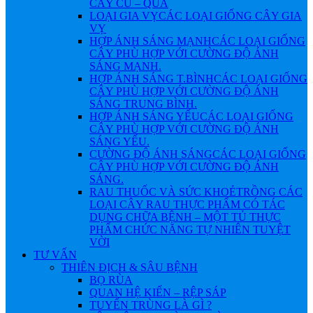
CÂY CỦ – QUẢ
LOẠI GIA VỴ
CÁC LOẠI GIỐNG CÂY GIA
VỴ
HỢP ÁNH SÁNG MẠNH
CÁC LOẠI GIỐNG
CÂY PHÙ HỢP VỚI CƯỜNG ĐỘ ÁNH
SÁNG MẠNH.
HỢP ÁNH SÁNG T.BÌNH
CÁC LOẠI GIỐNG
CÂY PHÙ HỢP VỚI CƯỜNG ĐỘ ÁNH
SÁNG TRUNG BÌNH.
HỢP ÁNH SÁNG YẾU
CÁC LOẠI GIỐNG
CÂY PHÙ HỢP VỚI CƯỜNG ĐỘ ÁNH
SÁNG YẾU.
CƯỜNG ĐỘ ÁNH SÁNG
CÁC LOẠI GIỐNG
CÂY PHÙ HỢP VỚI CƯỜNG ĐỘ ÁNH
SÁNG.
RAU THUỐC VÀ SỨC KHOẺ
TRỒNG CÁC
LOẠI CÂY RAU THỰC PHẨM CÓ TÁC
DỤNG CHỮA BỆNH – MỘT TỦ THỰC
PHẨM CHỨC NĂNG TỰ NHIÊN TUYỆT
VỜI
TƯ VẤN
THIÊN ĐỊCH & SÂU BỆNH
BỌ RÙA
QUAN HỆ KIẾN – RỆP SÁP
TUYẾN TRÙNG LÀ GÌ ?