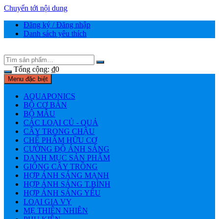
Chuyển tới nội dung
Đăng ký / Đăng nhập
Danh sách yêu thích
Tổng cộng:
₫
0
Menu đặc biệt
AQUAPONICS
BỘ CƠ BẢN
BỘ MẪU
CÁC LOẠI CỦ - QUẢ
CÂY TRONG CHẬU
CHẾ PHẨM HỮU CƠ
CƯỜNG ĐỘ ÁNH SÁNG
DANH MỤC SẢN PHẨM
GIỐNG CÂY TRỒNG
HỢP ÁNH SÁNG MẠNH
HỢP ÁNH SÁNG T.BÌNH
HỢP ÁNH SÁNG YẾU
LOẠI GIA VỴ
MẸ THIÊN NHIÊN