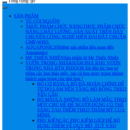
Tổng cộng:
₫
0
SẢN PHẨM
TỦ CỘI NGUỒN
THỰC PHẨM CHỨC NĂNG
THỰC PHẨM CHỨC
NĂNG CHẤT LƯỢNG, SẢN XUẤT TRÊN DÂY
CHUYỀN CÔNG NGHỆ HIỆN ĐẠI ĐẶT CHUẨN
GMP-WHO.
AQUAPONICS
Những sản phẩm liên quan đến
Aquaponics
MẸ THIÊN NHIÊN
Sản phẩm từ Mẹ Thiên Nhiên
VƯỜN TRONG NHÀ
KHÁM PHÁ KHU VƯỜN
TRONG NHÀ BTN INDOOR Đã đến lúc bạn tự
trồng các loại thảo mộc, rau và hoa ngay trong phòng
khách sang trọng của nhà bạn !
BỘ CƠ BẢN
LÀ BỘ ĐÃ HOÀN CHỈNH ĐỂ
TỪ ĐÓ LÀM NỀN TẲNG MỎ RỘNG THEO
YÊU CẦU
BỘ MẪU
LÀ NHỮNG BỘ LÀM MẪU THEO
MỘT CHỦ ĐỀ ĐỂ NGƯỜI DÙNG CÓ THỂ
SÁNG TẠO THÊM THEO THẪM MỸ CỦA
MÌNH.
PHỤ KIỆN
CÁC PHỤ KIỆM GIÚP ĐỂ BỔ
SUNG THÊM VỀ QUY MÔ, TUỲ VÀO