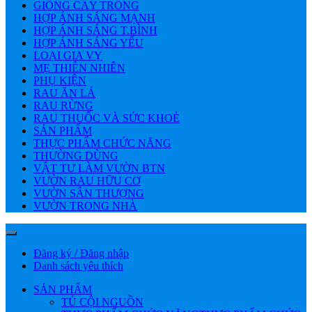
GIỐNG CÂY TRỒNG
HỢP ÁNH SÁNG MẠNH
HỢP ÁNH SÁNG T.BÌNH
HỢP ÁNH SÁNG YẾU
LOẠI GIA VỴ
MẸ THIÊN NHIÊN
PHỤ KIỆN
RAU ĂN LÁ
RAU RỪNG
RAU THUỐC VÀ SỨC KHOẺ
SẢN PHẨM
THỰC PHẨM CHỨC NĂNG
THƯỜNG DÙNG
VẬT TƯ LÀM VƯỜN BTN
VƯỜN RAU HỮU CƠ
VƯỜN SÂN THƯỢNG
VƯỜN TRONG NHÀ
Đăng ký / Đăng nhập
Danh sách yêu thích
SẢN PHẨM
TỦ CỘI NGUỒN