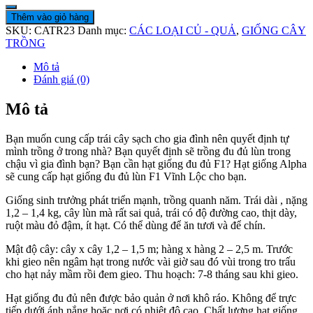
Thêm vào giỏ hàng
SKU:
CATR23
Danh mục:
CÁC LOẠI CỦ - QUẢ
,
GIỐNG CÂY
TRỒNG
Mô tả
Đánh giá (0)
Mô tả
Bạn muốn cung cấp trái cây sạch cho gia đình nên quyết định tự
mình trồng ở trong nhà? Bạn quyết định sẽ trồng đu đủ lùn trong
chậu vì gia đình bạn? Bạn cần hạt giống đu đủ F1? Hạt giống Alpha
sẽ cung cấp hạt giống đu đủ lùn F1 Vĩnh Lộc cho bạn.
Giống sinh trưởng phát triển mạnh, trồng quanh năm. Trái dài , nặng
1,2 – 1,4 kg, cây lùn mà rất sai quả, trái có độ đường cao, thịt dày,
ruột màu đỏ đậm, ít hạt. Có thể dùng để ăn tươi và để chín.
Mật độ cây: cây x cây 1,2 – 1,5 m; hàng x hàng 2 – 2,5 m. Trước
khi gieo nên ngâm hạt trong nước vài giờ sau đó vùi trong tro trấu
cho hạt nảy mầm rồi đem gieo. Thu hoạch: 7-8 tháng sau khi gieo.
Hạt giống đu đủ nên được bảo quản ở nơi khô ráo. Không để trực
tiếp dưới ánh nắng hoặc nơi có nhiệt độ cao. Chất lượng hạt giống