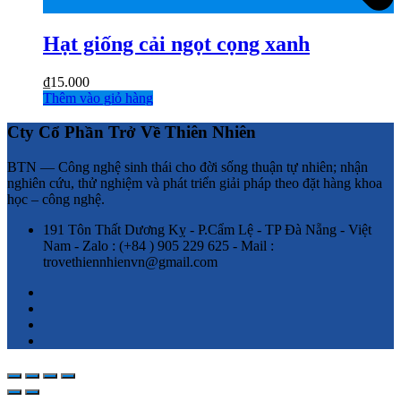
Hạt giống cải ngọt cọng xanh
₫
15.000
Thêm vào giỏ hàng
Cty Cổ Phần Trở Về Thiên Nhiên
BTN — Công nghệ sinh thái cho đời sống thuận tự nhiên; nhận
nghiên cứu, thử nghiệm và phát triển giải pháp theo đặt hàng khoa
học – công nghệ.
191 Tôn Thất Dương Kỵ - P.Cẩm Lệ - TP Đà Nẵng - Việt
Nam - Zalo : (+84 ) 905 229 625 - Mail :
trovethiennhienvn@gmail.com