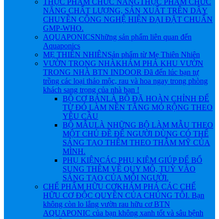
THỰC PHẨM CHỨC NĂNG
THỰC PHẨM CHỨC
NĂNG CHẤT LƯỢNG, SẢN XUẤT TRÊN DÂY
CHUYỀN CÔNG NGHỆ HIỆN ĐẠI ĐẶT CHUẨN
GMP-WHO.
AQUAPONICS
Những sản phẩm liên quan đến
Aquaponics
MẸ THIÊN NHIÊN
Sản phẩm từ Mẹ Thiên Nhiên
VƯỜN TRONG NHÀ
KHÁM PHÁ KHU VƯỜN
TRONG NHÀ BTN INDOOR Đã đến lúc bạn tự
trồng các loại thảo mộc, rau và hoa ngay trong phòng
khách sang trọng của nhà bạn !
BỘ CƠ BẢN
LÀ BỘ ĐÃ HOÀN CHỈNH ĐỂ
TỪ ĐÓ LÀM NỀN TẲNG MỎ RỘNG THEO
YÊU CẦU
BỘ MẪU
LÀ NHỮNG BỘ LÀM MẪU THEO
MỘT CHỦ ĐỀ ĐỂ NGƯỜI DÙNG CÓ THỂ
SÁNG TẠO THÊM THEO THẪM MỸ CỦA
MÌNH.
PHỤ KIỆN
CÁC PHỤ KIỆM GIÚP ĐỂ BỔ
SUNG THÊM VỀ QUY MÔ, TUỲ VÀO
SÁNG TẠO CỦA MỖI NGƯỜI.
CHẾ PHẨM HỮU CƠ
KHÁM PHÁ CÁC CHẾ
HỮU CƠ ĐỘC QUYỀN CỦA CHÚNG TÔI. Bạn
không còn lo lắng vườn rau hữu cơ BTN
AQUAPONIC của bạn không xanh tốt và sâu bệnh