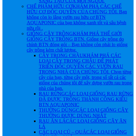
SÁNG TẠO CỦA MỖI NGƯỜI.
CHẾ PHẨM HỮU CƠ
KHÁM PHÁ CÁC CHẾ
HỮU CƠ ĐỘC QUYỀN CỦA CHÚNG TÔI. Bạn
không còn lo lắng vườn rau hữu cơ BTN
AQUAPONIC của bạn không xanh tốt và sâu bệnh
nữa rồi .
GIỐNG CÂY TRỒNG
KHÁM PHÁ THẾ GIỚI
GIỐNG CÂY TRỒNG BTN. Giống cây trồng do
chính BTN đóng gói – Bạn không còn phải lo giống
cây trồng kém chất lượng.
CÂY TRONG CHẬU
KHÁM PHÁ CÁC
LOẠI CÂY TRONG CHẬU ĐỂ PHÁT
TRIỂN ĐỘC QUYỀN CÁC VƯỜN RAU
TRONG NHÀ CỦA CHÚNG TÔI. Chọn từng
cây của bạn, từng cây một, trong số tất cả các
giống của chúng tôi để xây dựng vườn rau trong
nhà của bạn.
RAU RỪNG
CÁC LOẠI GIỐNG RAU RỪNG
ĐÃ ĐƯỢC TRỒNG THÀNH CÔNG KIỂU
BTN AQUAPONIC
THƯỜNG DÙNG
CÁC LOẠI GIỐNG CÂY
THƯỜNG ĐƯỢC DÙNG NHẤT
RAU ĂN LÁ
CÁC LOẠI GIỐNG CÂY ĂN
LÁ
CÁC LOẠI CỦ – QUẢ
CÁC LOẠI GIỐNG