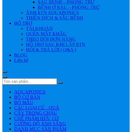
SÂU BỆNH – PHÒNG TRỪ
BỆNH Ở RAU – PHÒNG TRỪ
ẢNH БTN AQUAPONICS
THIÊN ĐỊCH & SÂU BỆNH
HỔ TRỢ
TÀI KHOẢN
QUÊN MẬT KHẨU
THEO DÕI ĐƠN HÀNG
HỔ TRỢ SAU KHI LẮP BTN
HỎI & TRẢ LỜI ( Q&A )
BLOG
Liên hệ
AQUAPONICS
BỘ CƠ BẢN
BỘ MẪU
CÁC LOẠI CỦ - QUẢ
CÂY TRONG CHẬU
CHẾ PHẨM HỮU CƠ
CƯỜNG ĐỘ ÁNH SÁNG
DANH MỤC SẢN PHẨM