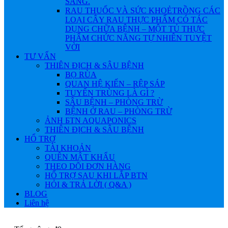
SÁNG.
RAU THUỐC VÀ SỨC KHOẺ
TRỒNG CÁC
LOẠI CÂY RAU THỰC PHẨM CÓ TÁC
DỤNG CHỮA BỆNH – MỘT TỦ THỰC
PHẨM CHỨC NĂNG TỰ NHIÊN TUYỆT
VỜI
TƯ VẤN
THIÊN ĐỊCH & SÂU BỆNH
BỌ RÙA
QUAN HỆ KIẾN – RỆP SÁP
TUYẾN TRÙNG LÀ GÌ ?
SÂU BỆNH – PHÒNG TRỪ
BỆNH Ở RAU – PHÒNG TRỪ
ẢNH БTN AQUAPONICS
THIÊN ĐỊCH & SÂU BỆNH
HỔ TRỢ
TÀI KHOẢN
QUÊN MẬT KHẨU
THEO DÕI ĐƠN HÀNG
HỔ TRỢ SAU KHI LẮP BTN
HỎI & TRẢ LỜI ( Q&A )
BLOG
Liên hệ