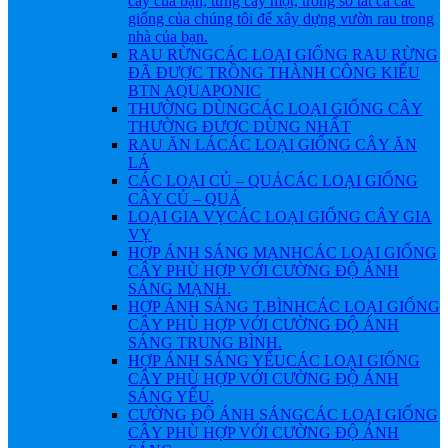
cây của bạn, từng cây một, trong số tất cả các
giống của chúng tôi để xây dựng vườn rau trong
nhà của bạn.
RAU RỪNG
CÁC LOẠI GIỐNG RAU RỪNG
ĐÃ ĐƯỢC TRỒNG THÀNH CÔNG KIỂU
BTN AQUAPONIC
THƯỜNG DÙNG
CÁC LOẠI GIỐNG CÂY
THƯỜNG ĐƯỢC DÙNG NHẤT
RAU ĂN LÁ
CÁC LOẠI GIỐNG CÂY ĂN
LÁ
CÁC LOẠI CỦ – QUẢ
CÁC LOẠI GIỐNG
CÂY CỦ – QUẢ
LOẠI GIA VỴ
CÁC LOẠI GIỐNG CÂY GIA
VỴ
HỢP ÁNH SÁNG MẠNH
CÁC LOẠI GIỐNG
CÂY PHÙ HỢP VỚI CƯỜNG ĐỘ ÁNH
SÁNG MẠNH.
HỢP ÁNH SÁNG T.BÌNH
CÁC LOẠI GIỐNG
CÂY PHÙ HỢP VỚI CƯỜNG ĐỘ ÁNH
SÁNG TRUNG BÌNH.
HỢP ÁNH SÁNG YẾU
CÁC LOẠI GIỐNG
CÂY PHÙ HỢP VỚI CƯỜNG ĐỘ ÁNH
SÁNG YẾU.
CƯỜNG ĐỘ ÁNH SÁNG
CÁC LOẠI GIỐNG
CÂY PHÙ HỢP VỚI CƯỜNG ĐỘ ÁNH