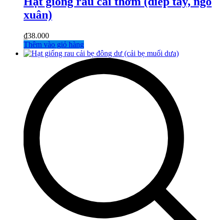
Hạt giống rau cải thơm (diếp tây, ngó
xuân)
₫
38.000
Thêm vào giỏ hàng