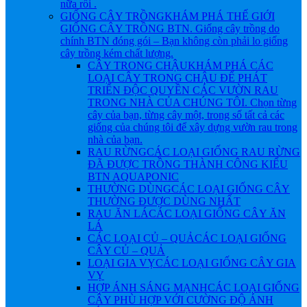
nữa rồi .
GIỐNG CÂY TRỒNG
KHÁM PHÁ THẾ GIỚI
GIỐNG CÂY TRỒNG BTN. Giống cây trồng do
chính BTN đóng gói – Bạn không còn phải lo giống
cây trồng kém chất lượng.
CÂY TRONG CHẬU
KHÁM PHÁ CÁC
LOẠI CÂY TRONG CHẬU ĐỂ PHÁT
TRIỂN ĐỘC QUYỀN CÁC VƯỜN RAU
TRONG NHÀ CỦA CHÚNG TÔI. Chọn từng
cây của bạn, từng cây một, trong số tất cả các
giống của chúng tôi để xây dựng vườn rau trong
nhà của bạn.
RAU RỪNG
CÁC LOẠI GIỐNG RAU RỪNG
ĐÃ ĐƯỢC TRỒNG THÀNH CÔNG KIỂU
BTN AQUAPONIC
THƯỜNG DÙNG
CÁC LOẠI GIỐNG CÂY
THƯỜNG ĐƯỢC DÙNG NHẤT
RAU ĂN LÁ
CÁC LOẠI GIỐNG CÂY ĂN
LÁ
CÁC LOẠI CỦ – QUẢ
CÁC LOẠI GIỐNG
CÂY CỦ – QUẢ
LOẠI GIA VỴ
CÁC LOẠI GIỐNG CÂY GIA
VỴ
HỢP ÁNH SÁNG MẠNH
CÁC LOẠI GIỐNG
CÂY PHÙ HỢP VỚI CƯỜNG ĐỘ ÁNH