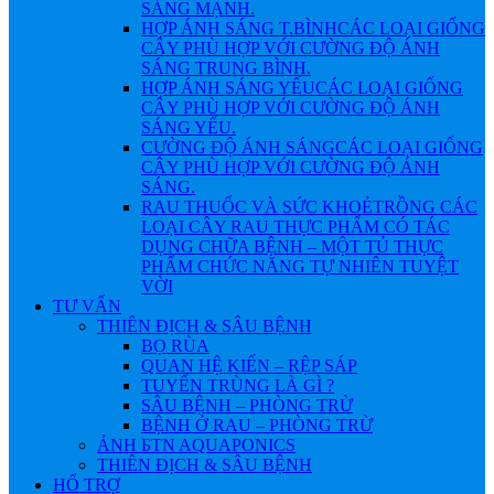
SÁNG MẠNH.
HỢP ÁNH SÁNG T.BÌNH
CÁC LOẠI GIỐNG
CÂY PHÙ HỢP VỚI CƯỜNG ĐỘ ÁNH
SÁNG TRUNG BÌNH.
HỢP ÁNH SÁNG YẾU
CÁC LOẠI GIỐNG
CÂY PHÙ HỢP VỚI CƯỜNG ĐỘ ÁNH
SÁNG YẾU.
CƯỜNG ĐỘ ÁNH SÁNG
CÁC LOẠI GIỐNG
CÂY PHÙ HỢP VỚI CƯỜNG ĐỘ ÁNH
SÁNG.
RAU THUỐC VÀ SỨC KHOẺ
TRỒNG CÁC
LOẠI CÂY RAU THỰC PHẨM CÓ TÁC
DỤNG CHỮA BỆNH – MỘT TỦ THỰC
PHẨM CHỨC NĂNG TỰ NHIÊN TUYỆT
VỜI
TƯ VẤN
THIÊN ĐỊCH & SÂU BỆNH
BỌ RÙA
QUAN HỆ KIẾN – RỆP SÁP
TUYẾN TRÙNG LÀ GÌ ?
SÂU BỆNH – PHÒNG TRỪ
BỆNH Ở RAU – PHÒNG TRỪ
ẢNH БTN AQUAPONICS
THIÊN ĐỊCH & SÂU BỆNH
HỔ TRỢ