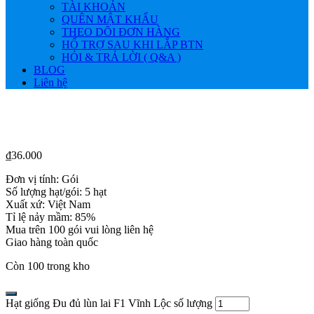
TÀI KHOẢN
QUÊN MẬT KHẨU
THEO DÕI ĐƠN HÀNG
HỔ TRỢ SAU KHI LẮP BTN
HỎI & TRẢ LỜI ( Q&A )
BLOG
Liên hệ
₫
36.000
Đơn vị tính: Gói
Số lượng hạt/gói: 5 hạt
Xuất xứ: Việt Nam
Tỉ lệ nảy mầm: 85%
Mua trên 100 gói vui lòng liên hệ
Giao hàng toàn quốc
Còn 100 trong kho
Hạt giống Đu đủ lùn lai F1 Vĩnh Lộc số lượng