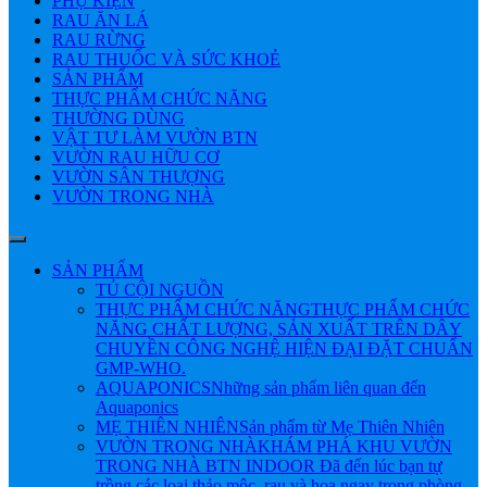
PHỤ KIỆN
RAU ĂN LÁ
RAU RỪNG
RAU THUỐC VÀ SỨC KHOẺ
SẢN PHẨM
THỰC PHẨM CHỨC NĂNG
THƯỜNG DÙNG
VẬT TƯ LÀM VƯỜN BTN
VƯỜN RAU HỮU CƠ
VƯỜN SÂN THƯỢNG
VƯỜN TRONG NHÀ
SẢN PHẨM
TỦ CỘI NGUỒN
THỰC PHẨM CHỨC NĂNG
THỰC PHẨM CHỨC
NĂNG CHẤT LƯỢNG, SẢN XUẤT TRÊN DÂY
CHUYỀN CÔNG NGHỆ HIỆN ĐẠI ĐẶT CHUẨN
GMP-WHO.
AQUAPONICS
Những sản phẩm liên quan đến
Aquaponics
MẸ THIÊN NHIÊN
Sản phẩm từ Mẹ Thiên Nhiên
VƯỜN TRONG NHÀ
KHÁM PHÁ KHU VƯỜN
TRONG NHÀ BTN INDOOR Đã đến lúc bạn tự
trồng các loại thảo mộc, rau và hoa ngay trong phòng