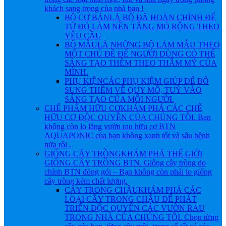
khách sang trọng của nhà bạn !
BỘ CƠ BẢN
LÀ BỘ ĐÃ HOÀN CHỈNH ĐỂ
TỪ ĐÓ LÀM NỀN TẲNG MỎ RỘNG THEO
YÊU CẦU
BỘ MẪU
LÀ NHỮNG BỘ LÀM MẪU THEO
MỘT CHỦ ĐỀ ĐỂ NGƯỜI DÙNG CÓ THỂ
SÁNG TẠO THÊM THEO THẪM MỸ CỦA
MÌNH.
PHỤ KIỆN
CÁC PHỤ KIỆM GIÚP ĐỂ BỔ
SUNG THÊM VỀ QUY MÔ, TUỲ VÀO
SÁNG TẠO CỦA MỖI NGƯỜI.
CHẾ PHẨM HỮU CƠ
KHÁM PHÁ CÁC CHẾ
HỮU CƠ ĐỘC QUYỀN CỦA CHÚNG TÔI. Bạn
không còn lo lắng vườn rau hữu cơ BTN
AQUAPONIC của bạn không xanh tốt và sâu bệnh
nữa rồi .
GIỐNG CÂY TRỒNG
KHÁM PHÁ THẾ GIỚI
GIỐNG CÂY TRỒNG BTN. Giống cây trồng do
chính BTN đóng gói – Bạn không còn phải lo giống
cây trồng kém chất lượng.
CÂY TRONG CHẬU
KHÁM PHÁ CÁC
LOẠI CÂY TRONG CHẬU ĐỂ PHÁT
TRIỂN ĐỘC QUYỀN CÁC VƯỜN RAU
TRONG NHÀ CỦA CHÚNG TÔI. Chọn từng