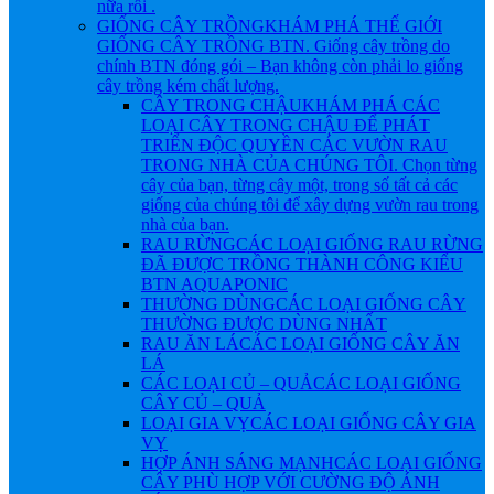
nữa rồi .
GIỐNG CÂY TRỒNG
KHÁM PHÁ THẾ GIỚI
GIỐNG CÂY TRỒNG BTN. Giống cây trồng do
chính BTN đóng gói – Bạn không còn phải lo giống
cây trồng kém chất lượng.
CÂY TRONG CHẬU
KHÁM PHÁ CÁC
LOẠI CÂY TRONG CHẬU ĐỂ PHÁT
TRIỂN ĐỘC QUYỀN CÁC VƯỜN RAU
TRONG NHÀ CỦA CHÚNG TÔI. Chọn từng
cây của bạn, từng cây một, trong số tất cả các
giống của chúng tôi để xây dựng vườn rau trong
nhà của bạn.
RAU RỪNG
CÁC LOẠI GIỐNG RAU RỪNG
ĐÃ ĐƯỢC TRỒNG THÀNH CÔNG KIỂU
BTN AQUAPONIC
THƯỜNG DÙNG
CÁC LOẠI GIỐNG CÂY
THƯỜNG ĐƯỢC DÙNG NHẤT
RAU ĂN LÁ
CÁC LOẠI GIỐNG CÂY ĂN
LÁ
CÁC LOẠI CỦ – QUẢ
CÁC LOẠI GIỐNG
CÂY CỦ – QUẢ
LOẠI GIA VỴ
CÁC LOẠI GIỐNG CÂY GIA
VỴ
HỢP ÁNH SÁNG MẠNH
CÁC LOẠI GIỐNG
CÂY PHÙ HỢP VỚI CƯỜNG ĐỘ ÁNH