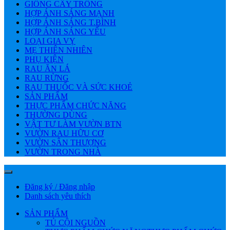
GIỐNG CÂY TRỒNG
HỢP ÁNH SÁNG MẠNH
HỢP ÁNH SÁNG T.BÌNH
HỢP ÁNH SÁNG YẾU
LOẠI GIA VỴ
MẸ THIÊN NHIÊN
PHỤ KIỆN
RAU ĂN LÁ
RAU RỪNG
RAU THUỐC VÀ SỨC KHOẺ
SẢN PHẨM
THỰC PHẨM CHỨC NĂNG
THƯỜNG DÙNG
VẬT TƯ LÀM VƯỜN BTN
VƯỜN RAU HỮU CƠ
VƯỜN SÂN THƯỢNG
VƯỜN TRONG NHÀ
Đăng ký / Đăng nhập
Danh sách yêu thích
SẢN PHẨM
TỦ CỘI NGUỒN