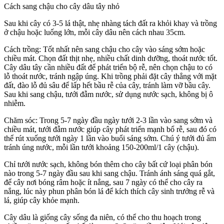
Cách sang chậu cho cây dâu tây nhỏ
Sau khi cây có 3-5 lá thật, nhẹ nhàng tách đất ra khỏi khay và trồng
ở chậu hoặc luống lớn, mỗi cây dâu nên cách nhau 35cm.
Cách trồng: Tốt nhất nên sang chậu cho cây vào sáng sớm hoặc
chiều mát. Chọn đất thịt nhẹ, nhiều chất dinh dưỡng, thoát nước tốt.
Cây dâu tây cần nhiều đất để phát triển bộ rễ, nên chọn chậu to có
lỗ thoát nước, tránh ngập úng. Khi trồng phải đặt cây thẳng với mặt
đất, đào lỗ đủ sâu để lấp hết bầu rễ của cây, tránh làm vỡ bầu cây.
Sau khi sang chậu, tưới đẫm nước, sử dụng nước sạch, không bị ô
nhiễm.
Chăm sóc: Trong 5-7 ngày đầu ngày tưới 2-3 lần vào sang sớm và
chiều mát, tưới đẫm nước giúp cây phát triển mạnh bổ rễ, sau đó có
thể rút xuống tưới ngày 1 lần vào buổi sáng sớm. Chú ý tưới đủ ẩm
tránh úng nước, mỗi lần tưới khoảng 150-200ml/1 cây (chậu).
Chỉ tưới nước sạch, không bón thêm cho cây bất cứ loại phân bón
nào trong 5-7 ngày đầu sau khi sang chậu. Tránh ánh sáng quá gắt,
để cây nơi bóng râm hoặc ít nắng, sau 7 ngày có thể cho cây ra
nắng, lúc này phun phân bón lá để kích thích cây sinh trưởng rễ và
lá, giúp cây khỏe mạnh.
Cây dâu là giống cây sống đa niên, có thể cho thu hoạch trong