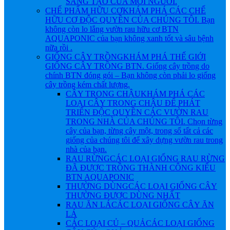
SÁNG TẠO CỦA MỖI NGƯỜI.
CHẾ PHẨM HỮU CƠ
KHÁM PHÁ CÁC CHẾ
HỮU CƠ ĐỘC QUYỀN CỦA CHÚNG TÔI. Bạn
không còn lo lắng vườn rau hữu cơ BTN
AQUAPONIC của bạn không xanh tốt và sâu bệnh
nữa rồi .
GIỐNG CÂY TRỒNG
KHÁM PHÁ THẾ GIỚI
GIỐNG CÂY TRỒNG BTN. Giống cây trồng do
chính BTN đóng gói – Bạn không còn phải lo giống
cây trồng kém chất lượng.
CÂY TRONG CHẬU
KHÁM PHÁ CÁC
LOẠI CÂY TRONG CHẬU ĐỂ PHÁT
TRIỂN ĐỘC QUYỀN CÁC VƯỜN RAU
TRONG NHÀ CỦA CHÚNG TÔI. Chọn từng
cây của bạn, từng cây một, trong số tất cả các
giống của chúng tôi để xây dựng vườn rau trong
nhà của bạn.
RAU RỪNG
CÁC LOẠI GIỐNG RAU RỪNG
ĐÃ ĐƯỢC TRỒNG THÀNH CÔNG KIỂU
BTN AQUAPONIC
THƯỜNG DÙNG
CÁC LOẠI GIỐNG CÂY
THƯỜNG ĐƯỢC DÙNG NHẤT
RAU ĂN LÁ
CÁC LOẠI GIỐNG CÂY ĂN
LÁ
CÁC LOẠI CỦ – QUẢ
CÁC LOẠI GIỐNG