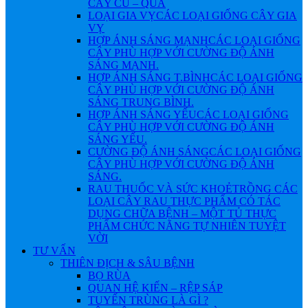
CÂY CỦ – QUẢ
LOẠI GIA VỴ
CÁC LOẠI GIỐNG CÂY GIA
VỴ
HỢP ÁNH SÁNG MẠNH
CÁC LOẠI GIỐNG
CÂY PHÙ HỢP VỚI CƯỜNG ĐỘ ÁNH
SÁNG MẠNH.
HỢP ÁNH SÁNG T.BÌNH
CÁC LOẠI GIỐNG
CÂY PHÙ HỢP VỚI CƯỜNG ĐỘ ÁNH
SÁNG TRUNG BÌNH.
HỢP ÁNH SÁNG YẾU
CÁC LOẠI GIỐNG
CÂY PHÙ HỢP VỚI CƯỜNG ĐỘ ÁNH
SÁNG YẾU.
CƯỜNG ĐỘ ÁNH SÁNG
CÁC LOẠI GIỐNG
CÂY PHÙ HỢP VỚI CƯỜNG ĐỘ ÁNH
SÁNG.
RAU THUỐC VÀ SỨC KHOẺ
TRỒNG CÁC
LOẠI CÂY RAU THỰC PHẨM CÓ TÁC
DỤNG CHỮA BỆNH – MỘT TỦ THỰC
PHẨM CHỨC NĂNG TỰ NHIÊN TUYỆT
VỜI
TƯ VẤN
THIÊN ĐỊCH & SÂU BỆNH
BỌ RÙA
QUAN HỆ KIẾN – RỆP SÁP
TUYẾN TRÙNG LÀ GÌ ?