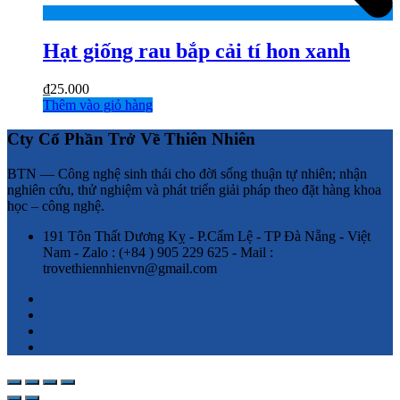
Hạt giống rau bắp cải tí hon xanh
₫
25.000
Thêm vào giỏ hàng
Cty Cổ Phần Trở Về Thiên Nhiên
BTN — Công nghệ sinh thái cho đời sống thuận tự nhiên; nhận
nghiên cứu, thử nghiệm và phát triển giải pháp theo đặt hàng khoa
học – công nghệ.
191 Tôn Thất Dương Kỵ - P.Cẩm Lệ - TP Đà Nẵng - Việt
Nam - Zalo : (+84 ) 905 229 625 - Mail :
trovethiennhienvn@gmail.com