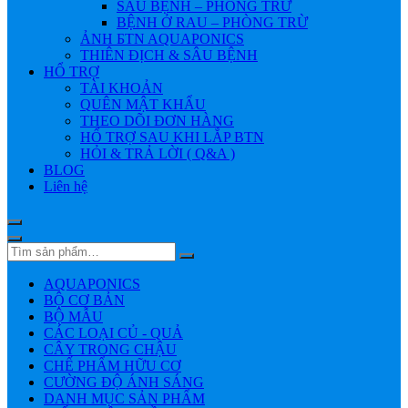
SÂU BỆNH – PHÒNG TRỪ
BỆNH Ở RAU – PHÒNG TRỪ
ẢNH БTN AQUAPONICS
THIÊN ĐỊCH & SÂU BỆNH
HỔ TRỢ
TÀI KHOẢN
QUÊN MẬT KHẨU
THEO DÕI ĐƠN HÀNG
HỔ TRỢ SAU KHI LẮP BTN
HỎI & TRẢ LỜI ( Q&A )
BLOG
Liên hệ
AQUAPONICS
BỘ CƠ BẢN
BỘ MẪU
CÁC LOẠI CỦ - QUẢ
CÂY TRONG CHẬU
CHẾ PHẨM HỮU CƠ
CƯỜNG ĐỘ ÁNH SÁNG
DANH MỤC SẢN PHẨM