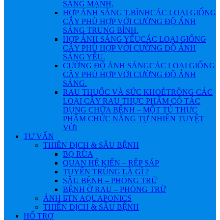
SÁNG MẠNH.
HỢP ÁNH SÁNG T.BÌNH
CÁC LOẠI GIỐNG
CÂY PHÙ HỢP VỚI CƯỜNG ĐỘ ÁNH
SÁNG TRUNG BÌNH.
HỢP ÁNH SÁNG YẾU
CÁC LOẠI GIỐNG
CÂY PHÙ HỢP VỚI CƯỜNG ĐỘ ÁNH
SÁNG YẾU.
CƯỜNG ĐỘ ÁNH SÁNG
CÁC LOẠI GIỐNG
CÂY PHÙ HỢP VỚI CƯỜNG ĐỘ ÁNH
SÁNG.
RAU THUỐC VÀ SỨC KHOẺ
TRỒNG CÁC
LOẠI CÂY RAU THỰC PHẨM CÓ TÁC
DỤNG CHỮA BỆNH – MỘT TỦ THỰC
PHẨM CHỨC NĂNG TỰ NHIÊN TUYỆT
VỜI
TƯ VẤN
THIÊN ĐỊCH & SÂU BỆNH
BỌ RÙA
QUAN HỆ KIẾN – RỆP SÁP
TUYẾN TRÙNG LÀ GÌ ?
SÂU BỆNH – PHÒNG TRỪ
BỆNH Ở RAU – PHÒNG TRỪ
ẢNH БTN AQUAPONICS
THIÊN ĐỊCH & SÂU BỆNH
HỔ TRỢ