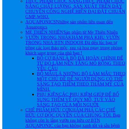
THỰC PHẨM CHỨC NĂNG
THỰC PHẨM CHỨC
NĂNG CHẤT LƯỢNG, SẢN XUẤT TRÊN DÂY
CHUYỀN CÔNG NGHỆ HIỆN ĐẠI ĐẶT CHUẨN
GMP-WHO.
AQUAPONICS
Những sản phẩm liên quan đến
Aquaponics
MẸ THIÊN NHIÊN
Sản phẩm từ Mẹ Thiên Nhiên
VƯỜN TRONG NHÀ
KHÁM PHÁ KHU VƯỜN
TRONG NHÀ BTN INDOOR Đã đến lúc bạn tự
trồng các loại thảo mộc, rau và hoa ngay trong phòng
khách sang trọng của nhà bạn !
BỘ CƠ BẢN
LÀ BỘ ĐÃ HOÀN CHỈNH ĐỂ
TỪ ĐÓ LÀM NỀN TẲNG MỎ RỘNG THEO
YÊU CẦU
BỘ MẪU
LÀ NHỮNG BỘ LÀM MẪU THEO
MỘT CHỦ ĐỀ ĐỂ NGƯỜI DÙNG CÓ THỂ
SÁNG TẠO THÊM THEO THẪM MỸ CỦA
MÌNH.
PHỤ KIỆN
CÁC PHỤ KIỆM GIÚP ĐỂ BỔ
SUNG THÊM VỀ QUY MÔ, TUỲ VÀO
SÁNG TẠO CỦA MỖI NGƯỜI.
CHẾ PHẨM HỮU CƠ
KHÁM PHÁ CÁC CHẾ
HỮU CƠ ĐỘC QUYỀN CỦA CHÚNG TÔI. Bạn
không còn lo lắng vườn rau hữu cơ BTN
AQUAPONIC của bạn không xanh tốt và sâu bệnh