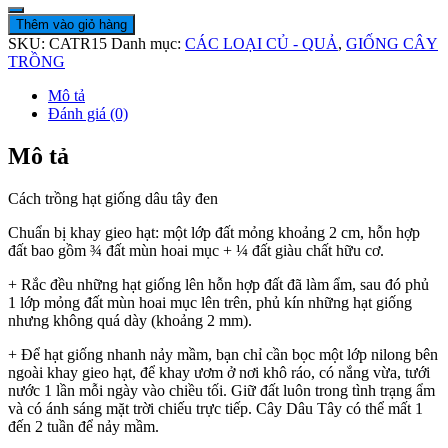
Thêm vào giỏ hàng
SKU:
CATR15
Danh mục:
CÁC LOẠI CỦ - QUẢ
,
GIỐNG CÂY
TRỒNG
Mô tả
Đánh giá (0)
Mô tả
Cách trồng hạt giống dâu tây đen
Chuẩn bị khay gieo hạt: một lớp đất mỏng khoảng 2 cm, hỗn hợp
đất bao gồm ¾ đất mùn hoai mục + ¼ đất giàu chất hữu cơ.
+ Rắc đều những hạt giống lên hỗn hợp đất đã làm ẩm, sau đó phủ
1 lớp mỏng đất mùn hoai mục lên trên, phủ kín những hạt giống
nhưng không quá dày (khoảng 2 mm).
+ Để hạt giống nhanh nảy mầm, bạn chỉ cần bọc một lớp nilong bên
ngoài khay gieo hạt, để khay ươm ở nơi khô ráo, có nắng vừa, tưới
nước 1 lần mỗi ngày vào chiều tối. Giữ đất luôn trong tình trạng ẩm
và có ánh sáng mặt trời chiếu trực tiếp. Cây Dâu Tây có thể mất 1
đến 2 tuần để nảy mầm.