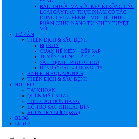
SÁNG.
RAU THUỐC VÀ SỨC KHOẺ
TRỒNG CÁC
LOẠI CÂY RAU THỰC PHẨM CÓ TÁC
DỤNG CHỮA BỆNH – MỘT TỦ THỰC
PHẨM CHỨC NĂNG TỰ NHIÊN TUYỆT
VỜI
TƯ VẤN
THIÊN ĐỊCH & SÂU BỆNH
BỌ RÙA
QUAN HỆ KIẾN – RỆP SÁP
TUYẾN TRÙNG LÀ GÌ ?
SÂU BỆNH – PHÒNG TRỪ
BỆNH Ở RAU – PHÒNG TRỪ
ẢNH БTN AQUAPONICS
THIÊN ĐỊCH & SÂU BỆNH
HỔ TRỢ
TÀI KHOẢN
QUÊN MẬT KHẨU
THEO DÕI ĐƠN HÀNG
HỔ TRỢ SAU KHI LẮP BTN
HỎI & TRẢ LỜI ( Q&A )
BLOG
Liên hệ