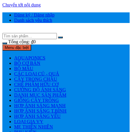
Chuyển tới nội dung
Đăng ký / Đăng nhập
Danh sách yêu thích
Tổng cộng:
₫
0
Menu đặc biệt
AQUAPONICS
BỘ CƠ BẢN
BỘ MẪU
CÁC LOẠI CỦ - QUẢ
CÂY TRONG CHẬU
CHẾ PHẨM HỮU CƠ
CƯỜNG ĐỘ ÁNH SÁNG
DANH MỤC SẢN PHẨM
GIỐNG CÂY TRỒNG
HỢP ÁNH SÁNG MẠNH
HỢP ÁNH SÁNG T.BÌNH
HỢP ÁNH SÁNG YẾU
LOẠI GIA VỴ
MẸ THIÊN NHIÊN