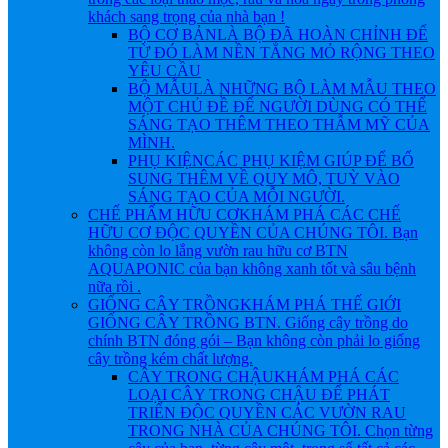
khách sang trọng của nhà bạn !
BỘ CƠ BẢN
LÀ BỘ ĐÃ HOÀN CHỈNH ĐỂ
TỪ ĐÓ LÀM NỀN TẲNG MỎ RỘNG THEO
YÊU CẦU
BỘ MẪU
LÀ NHỮNG BỘ LÀM MẪU THEO
MỘT CHỦ ĐỀ ĐỂ NGƯỜI DÙNG CÓ THỂ
SÁNG TẠO THÊM THEO THẪM MỸ CỦA
MÌNH.
PHỤ KIỆN
CÁC PHỤ KIỆM GIÚP ĐỂ BỔ
SUNG THÊM VỀ QUY MÔ, TUỲ VÀO
SÁNG TẠO CỦA MỖI NGƯỜI.
CHẾ PHẨM HỮU CƠ
KHÁM PHÁ CÁC CHẾ
HỮU CƠ ĐỘC QUYỀN CỦA CHÚNG TÔI. Bạn
không còn lo lắng vườn rau hữu cơ BTN
AQUAPONIC của bạn không xanh tốt và sâu bệnh
nữa rồi .
GIỐNG CÂY TRỒNG
KHÁM PHÁ THẾ GIỚI
GIỐNG CÂY TRỒNG BTN. Giống cây trồng do
chính BTN đóng gói – Bạn không còn phải lo giống
cây trồng kém chất lượng.
CÂY TRONG CHẬU
KHÁM PHÁ CÁC
LOẠI CÂY TRONG CHẬU ĐỂ PHÁT
TRIỂN ĐỘC QUYỀN CÁC VƯỜN RAU
TRONG NHÀ CỦA CHÚNG TÔI. Chọn từng