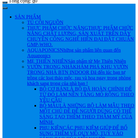
Tổng cộng:
₫
0
SẢN PHẨM
TỦ CỘI NGUỒN
THỰC PHẨM CHỨC NĂNG
THỰC PHẨM CHỨC
NĂNG CHẤT LƯỢNG, SẢN XUẤT TRÊN DÂY
CHUYỀN CÔNG NGHỆ HIỆN ĐẠI ĐẶT CHUẨN
GMP-WHO.
AQUAPONICS
Những sản phẩm liên quan đến
Aquaponics
MẸ THIÊN NHIÊN
Sản phẩm từ Mẹ Thiên Nhiên
VƯỜN TRONG NHÀ
KHÁM PHÁ KHU VƯỜN
TRONG NHÀ BTN INDOOR Đã đến lúc bạn tự
trồng các loại thảo mộc, rau và hoa ngay trong phòng
khách sang trọng của nhà bạn !
BỘ CƠ BẢN
LÀ BỘ ĐÃ HOÀN CHỈNH ĐỂ
TỪ ĐÓ LÀM NỀN TẲNG MỎ RỘNG THEO
YÊU CẦU
BỘ MẪU
LÀ NHỮNG BỘ LÀM MẪU THEO
MỘT CHỦ ĐỀ ĐỂ NGƯỜI DÙNG CÓ THỂ
SÁNG TẠO THÊM THEO THẪM MỸ CỦA
MÌNH.
PHỤ KIỆN
CÁC PHỤ KIỆM GIÚP ĐỂ BỔ
SUNG THÊM VỀ QUY MÔ, TUỲ VÀO