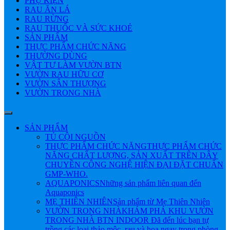
PHỤ KIỆN
RAU ĂN LÁ
RAU RỪNG
RAU THUỐC VÀ SỨC KHOẺ
SẢN PHẨM
THỰC PHẨM CHỨC NĂNG
THƯỜNG DÙNG
VẬT TƯ LÀM VƯỜN BTN
VƯỜN RAU HỮU CƠ
VƯỜN SÂN THƯỢNG
VƯỜN TRONG NHÀ
SẢN PHẨM
TỦ CỘI NGUỒN
THỰC PHẨM CHỨC NĂNG
THỰC PHẨM CHỨC
NĂNG CHẤT LƯỢNG, SẢN XUẤT TRÊN DÂY
CHUYỀN CÔNG NGHỆ HIỆN ĐẠI ĐẶT CHUẨN
GMP-WHO.
AQUAPONICS
Những sản phẩm liên quan đến
Aquaponics
MẸ THIÊN NHIÊN
Sản phẩm từ Mẹ Thiên Nhiên
VƯỜN TRONG NHÀ
KHÁM PHÁ KHU VƯỜN
TRONG NHÀ BTN INDOOR Đã đến lúc bạn tự
trồng các loại thảo mộc, rau và hoa ngay trong phòng