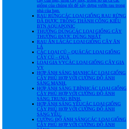
cây của bạn, từng cây một, trong số tất cả các
giống của chúng tôi để xây dựng vườn rau trong
nhà của bạn.
RAU RỪNG
CÁC LOẠI GIỐNG RAU RỪNG
ĐÃ ĐƯỢC TRỒNG THÀNH CÔNG KIỂU
BTN AQUAPONIC
THƯỜNG DÙNG
CÁC LOẠI GIỐNG CÂY
THƯỜNG ĐƯỢC DÙNG NHẤT
RAU ĂN LÁ
CÁC LOẠI GIỐNG CÂY ĂN
LÁ
CÁC LOẠI CỦ – QUẢ
CÁC LOẠI GIỐNG
CÂY CỦ – QUẢ
LOẠI GIA VỴ
CÁC LOẠI GIỐNG CÂY GIA
VỴ
HỢP ÁNH SÁNG MẠNH
CÁC LOẠI GIỐNG
CÂY PHÙ HỢP VỚI CƯỜNG ĐỘ ÁNH
SÁNG MẠNH.
HỢP ÁNH SÁNG T.BÌNH
CÁC LOẠI GIỐNG
CÂY PHÙ HỢP VỚI CƯỜNG ĐỘ ÁNH
SÁNG TRUNG BÌNH.
HỢP ÁNH SÁNG YẾU
CÁC LOẠI GIỐNG
CÂY PHÙ HỢP VỚI CƯỜNG ĐỘ ÁNH
SÁNG YẾU.
CƯỜNG ĐỘ ÁNH SÁNG
CÁC LOẠI GIỐNG
CÂY PHÙ HỢP VỚI CƯỜNG ĐỘ ÁNH