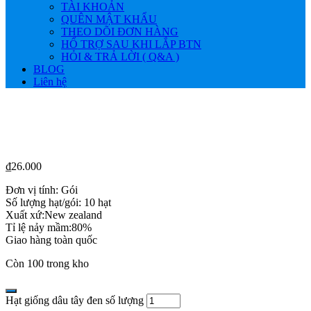
TÀI KHOẢN
QUÊN MẬT KHẨU
THEO DÕI ĐƠN HÀNG
HỔ TRỢ SAU KHI LẮP BTN
HỎI & TRẢ LỜI ( Q&A )
BLOG
Liên hệ
₫
26.000
Đơn vị tính: Gói
Số lượng hạt/gói: 10 hạt
Xuất xứ:New zealand
Tỉ lệ nảy mầm:80%
Giao hàng toàn quốc
Còn 100 trong kho
Hạt giống dâu tây đen số lượng