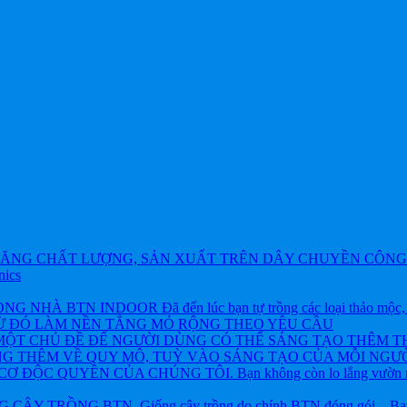
ĂNG CHẤT LƯỢNG, SẢN XUẤT TRÊN DÂY CHUYỀN CÔNG 
nics
BTN INDOOR Đã đến lúc bạn tự trồng các loại thảo mộc, rau và
TỪ ĐÓ LÀM NỀN TẲNG MỎ RỘNG THEO YÊU CẦU
ỘT CHỦ ĐỀ ĐỂ NGƯỜI DÙNG CÓ THỂ SÁNG TẠO THÊM T
NG THÊM VỀ QUY MÔ, TUỲ VÀO SÁNG TẠO CỦA MỖI NGƯỜ
ỘC QUYỀN CỦA CHÚNG TÔI. Bạn không còn lo lắng vườn rau h
 TRỒNG BTN. Giống cây trồng do chính BTN đóng gói – Bạn khôn