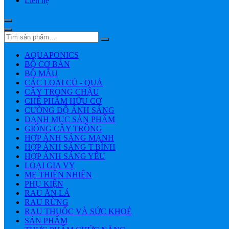
Liên hệ
AQUAPONICS
BỘ CƠ BẢN
BỘ MẪU
CÁC LOẠI CỦ - QUẢ
CÂY TRONG CHẬU
CHẾ PHẨM HỮU CƠ
CƯỜNG ĐỘ ÁNH SÁNG
DANH MỤC SẢN PHẨM
GIỐNG CÂY TRỒNG
HỢP ÁNH SÁNG MẠNH
HỢP ÁNH SÁNG T.BÌNH
HỢP ÁNH SÁNG YẾU
LOẠI GIA VỴ
MẸ THIÊN NHIÊN
PHỤ KIỆN
RAU ĂN LÁ
RAU RỪNG
RAU THUỐC VÀ SỨC KHOẺ
SẢN PHẨM