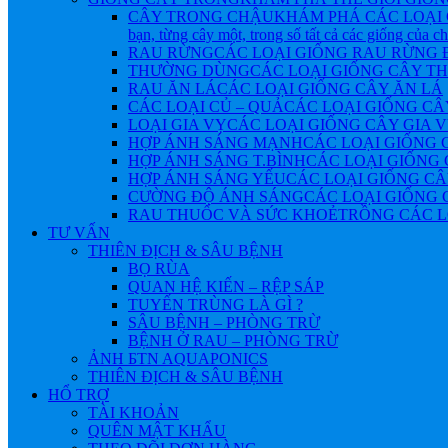
CÂY TRONG CHẬU
KHÁM PHÁ CÁC LOẠI 
bạn, từng cây một, trong số tất cả các giống của 
RAU RỪNG
CÁC LOẠI GIỐNG RAU RỪNG
THƯỜNG DÙNG
CÁC LOẠI GIỐNG CÂY 
RAU ĂN LÁ
CÁC LOẠI GIỐNG CÂY ĂN LÁ
CÁC LOẠI CỦ – QUẢ
CÁC LOẠI GIỐNG CÂ
LOẠI GIA VỴ
CÁC LOẠI GIỐNG CÂY GIA 
HỢP ÁNH SÁNG MẠNH
CÁC LOẠI GIỐNG 
HỢP ÁNH SÁNG T.BÌNH
CÁC LOẠI GIỐNG 
HỢP ÁNH SÁNG YẾU
CÁC LOẠI GIỐNG CÂ
CƯỜNG ĐỘ ÁNH SÁNG
CÁC LOẠI GIỐNG 
RAU THUỐC VÀ SỨC KHOẺ
TRỒNG CÁC L
TƯ VẤN
THIÊN ĐỊCH & SÂU BỆNH
BỌ RÙA
QUAN HỆ KIẾN – RỆP SÁP
TUYẾN TRÙNG LÀ GÌ ?
SÂU BỆNH – PHÒNG TRỪ
BỆNH Ở RAU – PHÒNG TRỪ
ẢNH БTN AQUAPONICS
THIÊN ĐỊCH & SÂU BỆNH
HỔ TRỢ
TÀI KHOẢN
QUÊN MẬT KHẨU