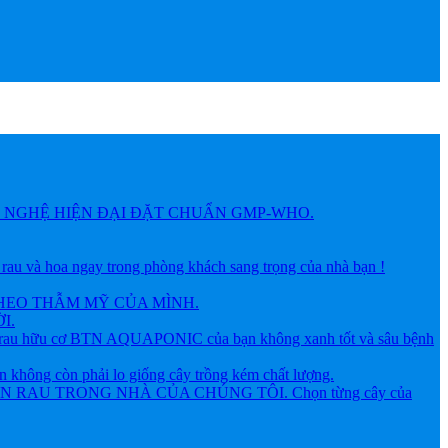
NGHỆ HIỆN ĐẠI ĐẶT CHUẨN GMP-WHO.
 hoa ngay trong phòng khách sang trọng của nhà bạn !
HEO THẪM MỸ CỦA MÌNH.
I.
ữu cơ BTN AQUAPONIC của bạn không xanh tốt và sâu bệnh
g còn phải lo giống cây trồng kém chất lượng.
AU TRONG NHÀ CỦA CHÚNG TÔI. Chọn từng cây của