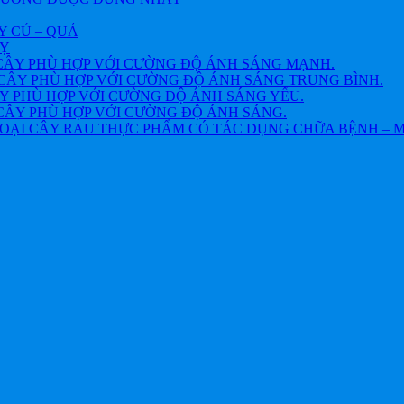
Y CỦ – QUẢ
VỴ
CÂY PHÙ HỢP VỚI CƯỜNG ĐỘ ÁNH SÁNG MẠNH.
CÂY PHÙ HỢP VỚI CƯỜNG ĐỘ ÁNH SÁNG TRUNG BÌNH.
Y PHÙ HỢP VỚI CƯỜNG ĐỘ ÁNH SÁNG YẾU.
CÂY PHÙ HỢP VỚI CƯỜNG ĐỘ ÁNH SÁNG.
OẠI CÂY RAU THỰC PHẨM CÓ TÁC DỤNG CHỮA BỆNH – 