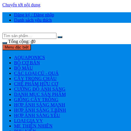
Chuyển tới nội dung
Đăng ký / Đăng nhập
Danh sách yêu thích
Tổng cộng:
₫
0
Menu đặc biệt
AQUAPONICS
BỘ CƠ BẢN
BỘ MẪU
CÁC LOẠI CỦ - QUẢ
CÂY TRONG CHẬU
CHẾ PHẨM HỮU CƠ
CƯỜNG ĐỘ ÁNH SÁNG
DANH MỤC SẢN PHẨM
GIỐNG CÂY TRỒNG
HỢP ÁNH SÁNG MẠNH
HỢP ÁNH SÁNG T.BÌNH
HỢP ÁNH SÁNG YẾU
LOẠI GIA VỴ
MẸ THIÊN NHIÊN