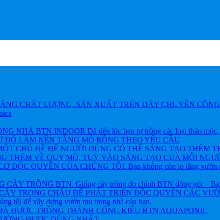
ĂNG CHẤT LƯỢNG, SẢN XUẤT TRÊN DÂY CHUYỀN CÔNG 
nics
BTN INDOOR Đã đến lúc bạn tự trồng các loại thảo mộc, rau và
TỪ ĐÓ LÀM NỀN TẲNG MỎ RỘNG THEO YÊU CẦU
ỘT CHỦ ĐỀ ĐỂ NGƯỜI DÙNG CÓ THỂ SÁNG TẠO THÊM T
NG THÊM VỀ QUY MÔ, TUỲ VÀO SÁNG TẠO CỦA MỖI NGƯỜ
ỘC QUYỀN CỦA CHÚNG TÔI. Bạn không còn lo lắng vườn rau h
 TRỒNG BTN. Giống cây trồng do chính BTN đóng gói – Bạn khôn
CÂY TRONG CHẬU ĐỂ PHÁT TRIỂN ĐỘC QUYỀN CÁC VƯỜN R
chúng tôi để xây dựng vườn rau trong nhà của bạn.
 ĐÃ ĐƯỢC TRỒNG THÀNH CÔNG KIỂU BTN AQUAPONIC
THƯỜNG ĐƯỢC DÙNG NHẤT