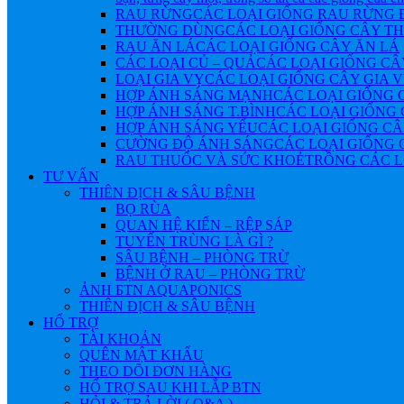
RAU RỪNG
CÁC LOẠI GIỐNG RAU RỪNG
THƯỜNG DÙNG
CÁC LOẠI GIỐNG CÂY 
RAU ĂN LÁ
CÁC LOẠI GIỐNG CÂY ĂN LÁ
CÁC LOẠI CỦ – QUẢ
CÁC LOẠI GIỐNG CÂ
LOẠI GIA VỴ
CÁC LOẠI GIỐNG CÂY GIA 
HỢP ÁNH SÁNG MẠNH
CÁC LOẠI GIỐNG 
HỢP ÁNH SÁNG T.BÌNH
CÁC LOẠI GIỐNG 
HỢP ÁNH SÁNG YẾU
CÁC LOẠI GIỐNG CÂ
CƯỜNG ĐỘ ÁNH SÁNG
CÁC LOẠI GIỐNG 
RAU THUỐC VÀ SỨC KHOẺ
TRỒNG CÁC L
TƯ VẤN
THIÊN ĐỊCH & SÂU BỆNH
BỌ RÙA
QUAN HỆ KIẾN – RỆP SÁP
TUYẾN TRÙNG LÀ GÌ ?
SÂU BỆNH – PHÒNG TRỪ
BỆNH Ở RAU – PHÒNG TRỪ
ẢNH БTN AQUAPONICS
THIÊN ĐỊCH & SÂU BỆNH
HỔ TRỢ
TÀI KHOẢN
QUÊN MẬT KHẨU
THEO DÕI ĐƠN HÀNG
HỔ TRỢ SAU KHI LẮP BTN
HỎI & TRẢ LỜI ( Q&A )