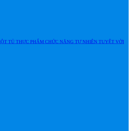
MỘT TỦ THỰC PHẨM CHỨC NĂNG TỰ NHIÊN TUYỆT VỜI