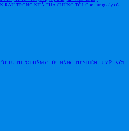
AU TRONG NHÀ CỦA CHÚNG TÔI. Chọn từng cây của
MỘT TỦ THỰC PHẨM CHỨC NĂNG TỰ NHIÊN TUYỆT VỜI