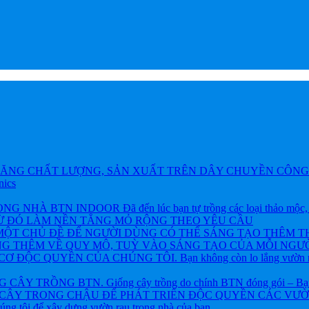
ĂNG CHẤT LƯỢNG, SẢN XUẤT TRÊN DÂY CHUYỀN CÔNG 
nics
BTN INDOOR Đã đến lúc bạn tự trồng các loại thảo mộc, rau và
TỪ ĐÓ LÀM NỀN TẲNG MỎ RỘNG THEO YÊU CẦU
ỘT CHỦ ĐỀ ĐỂ NGƯỜI DÙNG CÓ THỂ SÁNG TẠO THÊM T
NG THÊM VỀ QUY MÔ, TUỲ VÀO SÁNG TẠO CỦA MỖI NGƯỜ
ỘC QUYỀN CỦA CHÚNG TÔI. Bạn không còn lo lắng vườn rau h
 TRỒNG BTN. Giống cây trồng do chính BTN đóng gói – Bạn khôn
CÂY TRONG CHẬU ĐỂ PHÁT TRIỂN ĐỘC QUYỀN CÁC VƯỜN R
chúng tôi để xây dựng vườn rau trong nhà của bạn.