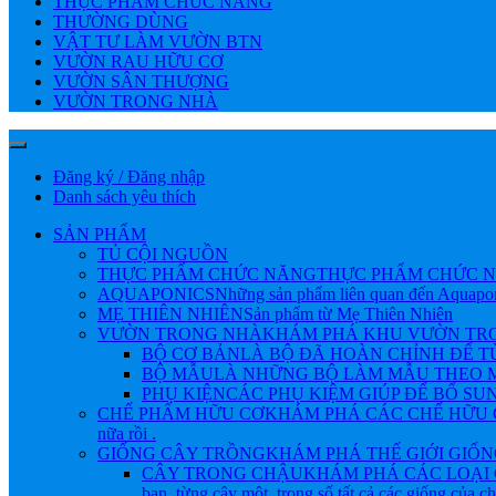
THỰC PHẨM CHỨC NĂNG
THƯỜNG DÙNG
VẬT TƯ LÀM VƯỜN BTN
VƯỜN RAU HỮU CƠ
VƯỜN SÂN THƯỢNG
VƯỜN TRONG NHÀ
Đăng ký / Đăng nhập
Danh sách yêu thích
SẢN PHẨM
TỦ CỘI NGUỒN
THỰC PHẨM CHỨC NĂNG
THỰC PHẨM CHỨC N
AQUAPONICS
Những sản phẩm liên quan đến Aquapo
MẸ THIÊN NHIÊN
Sản phẩm từ Mẹ Thiên Nhiên
VƯỜN TRONG NHÀ
KHÁM PHÁ KHU VƯỜN TRONG NHÀ 
BỘ CƠ BẢN
LÀ BỘ ĐÃ HOÀN CHỈNH ĐỂ 
BỘ MẪU
LÀ NHỮNG BỘ LÀM MẪU THEO M
PHỤ KIỆN
CÁC PHỤ KIỆM GIÚP ĐỂ BỔ SU
CHẾ PHẨM HỮU CƠ
KHÁM PHÁ CÁC CHẾ HỮU CƠ Đ
nữa rồi .
GIỐNG CÂY TRỒNG
KHÁM PHÁ THẾ GIỚI GIỐNG CÂY
CÂY TRONG CHẬU
KHÁM PHÁ CÁC LOẠI 
bạn, từng cây một, trong số tất cả các giống của 