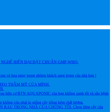
NGHỆ HIỆN ĐẠI ĐẶT CHUẨN GMP-WHO.
 hoa ngay trong phòng khách sang trọng của nhà bạn !
HEO THẪM MỸ CỦA MÌNH.
I.
ữu cơ BTN AQUAPONIC của bạn không xanh tốt và sâu bệnh
g còn phải lo giống cây trồng kém chất lượng.
AU TRONG NHÀ CỦA CHÚNG TÔI. Chọn từng cây của