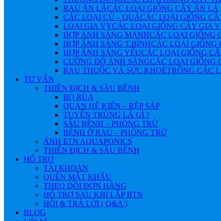
RAU ĂN LÁ
CÁC LOẠI GIỐNG CÂY ĂN LÁ
CÁC LOẠI CỦ – QUẢ
CÁC LOẠI GIỐNG CÂ
LOẠI GIA VỴ
CÁC LOẠI GIỐNG CÂY GIA 
HỢP ÁNH SÁNG MẠNH
CÁC LOẠI GIỐNG 
HỢP ÁNH SÁNG T.BÌNH
CÁC LOẠI GIỐNG 
HỢP ÁNH SÁNG YẾU
CÁC LOẠI GIỐNG CÂ
CƯỜNG ĐỘ ÁNH SÁNG
CÁC LOẠI GIỐNG 
RAU THUỐC VÀ SỨC KHOẺ
TRỒNG CÁC L
TƯ VẤN
THIÊN ĐỊCH & SÂU BỆNH
BỌ RÙA
QUAN HỆ KIẾN – RỆP SÁP
TUYẾN TRÙNG LÀ GÌ ?
SÂU BỆNH – PHÒNG TRỪ
BỆNH Ở RAU – PHÒNG TRỪ
ẢNH БTN AQUAPONICS
THIÊN ĐỊCH & SÂU BỆNH
HỔ TRỢ
TÀI KHOẢN
QUÊN MẬT KHẨU
THEO DÕI ĐƠN HÀNG
HỔ TRỢ SAU KHI LẮP BTN
HỎI & TRẢ LỜI ( Q&A )
BLOG