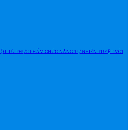
MỘT TỦ THỰC PHẨM CHỨC NĂNG TỰ NHIÊN TUYỆT VỜI