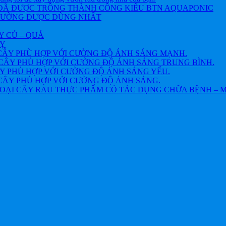
 ĐÃ ĐƯỢC TRỒNG THÀNH CÔNG KIỂU BTN AQUAPONIC
THƯỜNG ĐƯỢC DÙNG NHẤT
Y CỦ – QUẢ
VỴ
CÂY PHÙ HỢP VỚI CƯỜNG ĐỘ ÁNH SÁNG MẠNH.
CÂY PHÙ HỢP VỚI CƯỜNG ĐỘ ÁNH SÁNG TRUNG BÌNH.
Y PHÙ HỢP VỚI CƯỜNG ĐỘ ÁNH SÁNG YẾU.
CÂY PHÙ HỢP VỚI CƯỜNG ĐỘ ÁNH SÁNG.
OẠI CÂY RAU THỰC PHẨM CÓ TÁC DỤNG CHỮA BỆNH – 