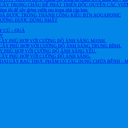
CÂY TRONG CHẬU ĐỂ PHÁT TRIỂN ĐỘC QUYỀN CÁC VƯỜN R
chúng tôi để xây dựng vườn rau trong nhà của bạn.
 ĐÃ ĐƯỢC TRỒNG THÀNH CÔNG KIỂU BTN AQUAPONIC
THƯỜNG ĐƯỢC DÙNG NHẤT
Y CỦ – QUẢ
VỴ
CÂY PHÙ HỢP VỚI CƯỜNG ĐỘ ÁNH SÁNG MẠNH.
CÂY PHÙ HỢP VỚI CƯỜNG ĐỘ ÁNH SÁNG TRUNG BÌNH.
Y PHÙ HỢP VỚI CƯỜNG ĐỘ ÁNH SÁNG YẾU.
CÂY PHÙ HỢP VỚI CƯỜNG ĐỘ ÁNH SÁNG.
OẠI CÂY RAU THỰC PHẨM CÓ TÁC DỤNG CHỮA BỆNH – 