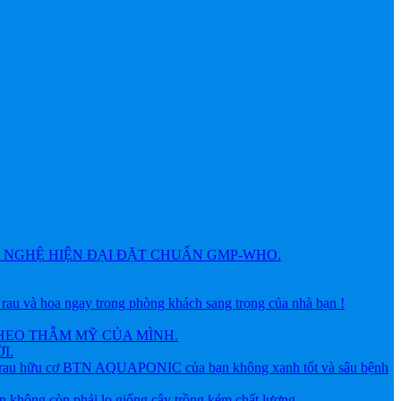
NGHỆ HIỆN ĐẠI ĐẶT CHUẨN GMP-WHO.
 hoa ngay trong phòng khách sang trọng của nhà bạn !
HEO THẪM MỸ CỦA MÌNH.
I.
ữu cơ BTN AQUAPONIC của bạn không xanh tốt và sâu bệnh
g còn phải lo giống cây trồng kém chất lượng.