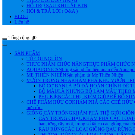
THEO DÕI ĐƠN HÀNG
HỔ TRỢ SAU KHI LẮP BTN
HỎI & TRẢ LỜI ( Q&A )
BLOG
Liên hệ
Tổng cộng:
₫
0
SẢN PHẨM
TỦ CỘI NGUỒN
THỰC PHẨM CHỨC NĂNG
THỰC PHẨM CHỨC N
AQUAPONICS
Những sản phẩm liên quan đến Aquapo
MẸ THIÊN NHIÊN
Sản phẩm từ Mẹ Thiên Nhiên
VƯỜN TRONG NHÀ
KHÁM PHÁ KHU VƯỜN TRONG NHÀ 
BỘ CƠ BẢN
LÀ BỘ ĐÃ HOÀN CHỈNH ĐỂ 
BỘ MẪU
LÀ NHỮNG BỘ LÀM MẪU THEO M
PHỤ KIỆN
CÁC PHỤ KIỆM GIÚP ĐỂ BỔ SU
CHẾ PHẨM HỮU CƠ
KHÁM PHÁ CÁC CHẾ HỮU CƠ Đ
nữa rồi .
GIỐNG CÂY TRỒNG
KHÁM PHÁ THẾ GIỚI GIỐNG CÂY
CÂY TRONG CHẬU
KHÁM PHÁ CÁC LOẠI 
bạn, từng cây một, trong số tất cả các giống của 
RAU RỪNG
CÁC LOẠI GIỐNG RAU RỪNG
THƯỜNG DÙNG
CÁC LOẠI GIỐNG CÂY 