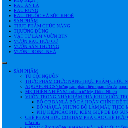
PHỤ KIỆN
RAU ĂN LÁ
RAU RỪNG
RAU THUỐC VÀ SỨC KHOẺ
SẢN PHẨM
THỰC PHẨM CHỨC NĂNG
THƯỜNG DÙNG
VẬT TƯ LÀM VƯỜN BTN
VƯỜN RAU HỮU CƠ
VƯỜN SÂN THƯỢNG
VƯỜN TRONG NHÀ
SẢN PHẨM
TỦ CỘI NGUỒN
THỰC PHẨM CHỨC NĂNG
THỰC PHẨM CHỨC N
AQUAPONICS
Những sản phẩm liên quan đến Aquapo
MẸ THIÊN NHIÊN
Sản phẩm từ Mẹ Thiên Nhiên
VƯỜN TRONG NHÀ
KHÁM PHÁ KHU VƯỜN TRONG NHÀ 
BỘ CƠ BẢN
LÀ BỘ ĐÃ HOÀN CHỈNH ĐỂ 
BỘ MẪU
LÀ NHỮNG BỘ LÀM MẪU THEO M
PHỤ KIỆN
CÁC PHỤ KIỆM GIÚP ĐỂ BỔ SU
CHẾ PHẨM HỮU CƠ
KHÁM PHÁ CÁC CHẾ HỮU CƠ Đ
nữa rồi .
GIỐNG CÂY TRỒNG
KHÁM PHÁ THẾ GIỚI GIỐNG CÂY