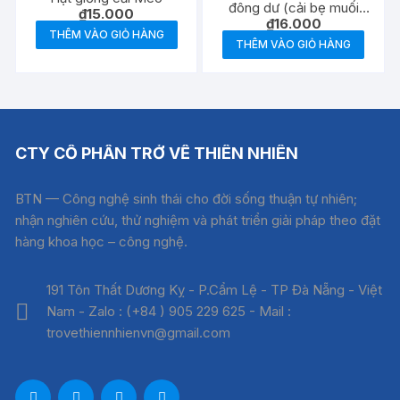
đông dư (cải bẹ muối
₫
15.000
₫
16.000
dưa)
THÊM VÀO GIỎ HÀNG
THÊM VÀO GIỎ HÀNG
CTY CỔ PHẦN TRỞ VỀ THIÊN NHIÊN
BTN — Công nghệ sinh thái cho đời sống thuận tự nhiên;
nhận nghiên cứu, thử nghiệm và phát triển giải pháp theo đặt
hàng khoa học – công nghệ.
191 Tôn Thất Dương Kỵ - P.Cẩm Lệ - TP Đà Nẵng - Việt
Nam - Zalo : (+84 ) 905 229 625 - Mail :
trovethiennhienvn@gmail.com