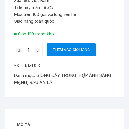
Xuất xứ: Việt Nam
Tỉ lệ nảy mầm: 85%
Mua trên 100 gói vui lòng liên hệ
Giao hàng toàn quốc
Còn 100 trong kho
Hạt
THÊM VÀO GIỎ HÀNG
giống
rau
SKU:
RMU03
muống
Thái
Danh mục:
GIỐNG CÂY TRỒNG
,
HỢP ÁNH SÁNG
Lan
MẠNH
,
RAU ĂN LÁ
số
lượng
MÔ TẢ