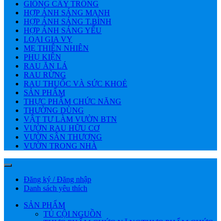
GIỐNG CÂY TRỒNG
HỢP ÁNH SÁNG MẠNH
HỢP ÁNH SÁNG T.BÌNH
HỢP ÁNH SÁNG YẾU
LOẠI GIA VỴ
MẸ THIÊN NHIÊN
PHỤ KIỆN
RAU ĂN LÁ
RAU RỪNG
RAU THUỐC VÀ SỨC KHOẺ
SẢN PHẨM
THỰC PHẨM CHỨC NĂNG
THƯỜNG DÙNG
VẬT TƯ LÀM VƯỜN BTN
VƯỜN RAU HỮU CƠ
VƯỜN SÂN THƯỢNG
VƯỜN TRONG NHÀ
Đăng ký / Đăng nhập
Danh sách yêu thích
SẢN PHẨM
TỦ CỘI NGUỒN