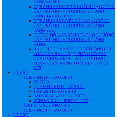
SÁNG MẠNH.
HỢP ÁNH SÁNG T.BÌNH
CÁC LOẠI GIỐNG
CÂY PHÙ HỢP VỚI CƯỜNG ĐỘ ÁNH
SÁNG TRUNG BÌNH.
HỢP ÁNH SÁNG YẾU
CÁC LOẠI GIỐNG
CÂY PHÙ HỢP VỚI CƯỜNG ĐỘ ÁNH
SÁNG YẾU.
CƯỜNG ĐỘ ÁNH SÁNG
CÁC LOẠI GIỐNG
CÂY PHÙ HỢP VỚI CƯỜNG ĐỘ ÁNH
SÁNG.
RAU THUỐC VÀ SỨC KHOẺ
TRỒNG CÁC
LOẠI CÂY RAU THỰC PHẨM CÓ TÁC
DỤNG CHỮA BỆNH – MỘT TỦ THỰC
PHẨM CHỨC NĂNG TỰ NHIÊN TUYỆT
VỜI
TƯ VẤN
THIÊN ĐỊCH & SÂU BỆNH
BỌ RÙA
QUAN HỆ KIẾN – RỆP SÁP
TUYẾN TRÙNG LÀ GÌ ?
SÂU BỆNH – PHÒNG TRỪ
BỆNH Ở RAU – PHÒNG TRỪ
ẢNH БTN AQUAPONICS
THIÊN ĐỊCH & SÂU BỆNH
HỔ TRỢ