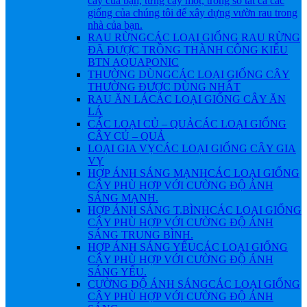
cây của bạn, từng cây một, trong số tất cả các
giống của chúng tôi để xây dựng vườn rau trong
nhà của bạn.
RAU RỪNG
CÁC LOẠI GIỐNG RAU RỪNG
ĐÃ ĐƯỢC TRỒNG THÀNH CÔNG KIỂU
BTN AQUAPONIC
THƯỜNG DÙNG
CÁC LOẠI GIỐNG CÂY
THƯỜNG ĐƯỢC DÙNG NHẤT
RAU ĂN LÁ
CÁC LOẠI GIỐNG CÂY ĂN
LÁ
CÁC LOẠI CỦ – QUẢ
CÁC LOẠI GIỐNG
CÂY CỦ – QUẢ
LOẠI GIA VỴ
CÁC LOẠI GIỐNG CÂY GIA
VỴ
HỢP ÁNH SÁNG MẠNH
CÁC LOẠI GIỐNG
CÂY PHÙ HỢP VỚI CƯỜNG ĐỘ ÁNH
SÁNG MẠNH.
HỢP ÁNH SÁNG T.BÌNH
CÁC LOẠI GIỐNG
CÂY PHÙ HỢP VỚI CƯỜNG ĐỘ ÁNH
SÁNG TRUNG BÌNH.
HỢP ÁNH SÁNG YẾU
CÁC LOẠI GIỐNG
CÂY PHÙ HỢP VỚI CƯỜNG ĐỘ ÁNH
SÁNG YẾU.
CƯỜNG ĐỘ ÁNH SÁNG
CÁC LOẠI GIỐNG
CÂY PHÙ HỢP VỚI CƯỜNG ĐỘ ÁNH