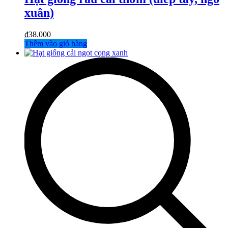
xuân)
₫
38.000
Thêm vào giỏ hàng