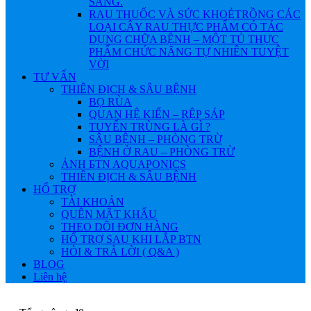
SÁNG.
RAU THUỐC VÀ SỨC KHOẺ
TRỒNG CÁC
LOẠI CÂY RAU THỰC PHẨM CÓ TÁC
DỤNG CHỮA BỆNH – MỘT TỦ THỰC
PHẨM CHỨC NĂNG TỰ NHIÊN TUYỆT
VỜI
TƯ VẤN
THIÊN ĐỊCH & SÂU BỆNH
BỌ RÙA
QUAN HỆ KIẾN – RỆP SÁP
TUYẾN TRÙNG LÀ GÌ ?
SÂU BỆNH – PHÒNG TRỪ
BỆNH Ở RAU – PHÒNG TRỪ
ẢNH БTN AQUAPONICS
THIÊN ĐỊCH & SÂU BỆNH
HỔ TRỢ
TÀI KHOẢN
QUÊN MẬT KHẨU
THEO DÕI ĐƠN HÀNG
HỔ TRỢ SAU KHI LẮP BTN
HỎI & TRẢ LỜI ( Q&A )
BLOG
Liên hệ