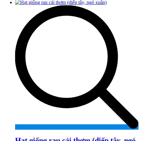
Hạt giống rau cải thơm (diếp tây, ngó