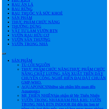
PHỤ KIỆN
RAU ĂN LÁ
RAU RỪNG
RAU THUỐC VÀ SỨC KHOẺ
SẢN PHẨM
THỰC PHẨM CHỨC NĂNG
THƯỜNG DÙNG
VẬT TƯ LÀM VƯỜN BTN
VƯỜN RAU HỮU CƠ
VƯỜN SÂN THƯỢNG
VƯỜN TRONG NHÀ
SẢN PHẨM
TỦ CỘI NGUỒN
THỰC PHẨM CHỨC NĂNG
THỰC PHẨM CHỨC
NĂNG CHẤT LƯỢNG, SẢN XUẤT TRÊN DÂY
CHUYỀN CÔNG NGHỆ HIỆN ĐẠI ĐẶT CHUẨN
GMP-WHO.
AQUAPONICS
Những sản phẩm liên quan đến
Aquaponics
MẸ THIÊN NHIÊN
Sản phẩm từ Mẹ Thiên Nhiên
VƯỜN TRONG NHÀ
KHÁM PHÁ KHU VƯỜN
TRONG NHÀ BTN INDOOR Đã đến lúc bạn tự
trồng các loại thảo mộc, rau và hoa ngay trong phòng