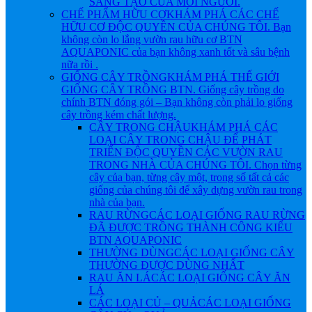
SÁNG TẠO CỦA MỖI NGƯỜI.
CHẾ PHẨM HỮU CƠ
KHÁM PHÁ CÁC CHẾ
HỮU CƠ ĐỘC QUYỀN CỦA CHÚNG TÔI. Bạn
không còn lo lắng vườn rau hữu cơ BTN
AQUAPONIC của bạn không xanh tốt và sâu bệnh
nữa rồi .
GIỐNG CÂY TRỒNG
KHÁM PHÁ THẾ GIỚI
GIỐNG CÂY TRỒNG BTN. Giống cây trồng do
chính BTN đóng gói – Bạn không còn phải lo giống
cây trồng kém chất lượng.
CÂY TRONG CHẬU
KHÁM PHÁ CÁC
LOẠI CÂY TRONG CHẬU ĐỂ PHÁT
TRIỂN ĐỘC QUYỀN CÁC VƯỜN RAU
TRONG NHÀ CỦA CHÚNG TÔI. Chọn từng
cây của bạn, từng cây một, trong số tất cả các
giống của chúng tôi để xây dựng vườn rau trong
nhà của bạn.
RAU RỪNG
CÁC LOẠI GIỐNG RAU RỪNG
ĐÃ ĐƯỢC TRỒNG THÀNH CÔNG KIỂU
BTN AQUAPONIC
THƯỜNG DÙNG
CÁC LOẠI GIỐNG CÂY
THƯỜNG ĐƯỢC DÙNG NHẤT
RAU ĂN LÁ
CÁC LOẠI GIỐNG CÂY ĂN
LÁ
CÁC LOẠI CỦ – QUẢ
CÁC LOẠI GIỐNG