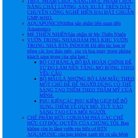
THỰC PHẨM CHỨC NĂNG
THỰC PHẨM CHỨC
NĂNG CHẤT LƯỢNG, SẢN XUẤT TRÊN DÂY
CHUYỀN CÔNG NGHỆ HIỆN ĐẠI ĐẶT CHUẨN
GMP-WHO.
AQUAPONICS
Những sản phẩm liên quan đến
Aquaponics
MẸ THIÊN NHIÊN
Sản phẩm từ Mẹ Thiên Nhiên
VƯỜN TRONG NHÀ
KHÁM PHÁ KHU VƯỜN
TRONG NHÀ BTN INDOOR Đã đến lúc bạn tự
trồng các loại thảo mộc, rau và hoa ngay trong phòng
khách sang trọng của nhà bạn !
BỘ CƠ BẢN
LÀ BỘ ĐÃ HOÀN CHỈNH ĐỂ
TỪ ĐÓ LÀM NỀN TẲNG MỎ RỘNG THEO
YÊU CẦU
BỘ MẪU
LÀ NHỮNG BỘ LÀM MẪU THEO
MỘT CHỦ ĐỀ ĐỂ NGƯỜI DÙNG CÓ THỂ
SÁNG TẠO THÊM THEO THẪM MỸ CỦA
MÌNH.
PHỤ KIỆN
CÁC PHỤ KIỆM GIÚP ĐỂ BỔ
SUNG THÊM VỀ QUY MÔ, TUỲ VÀO
SÁNG TẠO CỦA MỖI NGƯỜI.
CHẾ PHẨM HỮU CƠ
KHÁM PHÁ CÁC CHẾ
HỮU CƠ ĐỘC QUYỀN CỦA CHÚNG TÔI. Bạn
không còn lo lắng vườn rau hữu cơ BTN
AQUAPONIC của bạn không xanh tốt và sâu bệnh