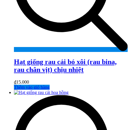
Hạt giống rau cải bó xôi (rau bina,
rau chân vịt) chịu nhiệt
₫
15.000
Thêm vào giỏ hàng