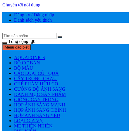
Chuyển tới nội dung
Đăng ký / Đăng nhập
Danh sách yêu thích
Tổng cộng:
₫
0
Menu đặc biệt
AQUAPONICS
BỘ CƠ BẢN
BỘ MẪU
CÁC LOẠI CỦ - QUẢ
CÂY TRONG CHẬU
CHẾ PHẨM HỮU CƠ
CƯỜNG ĐỘ ÁNH SÁNG
DANH MỤC SẢN PHẨM
GIỐNG CÂY TRỒNG
HỢP ÁNH SÁNG MẠNH
HỢP ÁNH SÁNG T.BÌNH
HỢP ÁNH SÁNG YẾU
LOẠI GIA VỴ
MẸ THIÊN NHIÊN