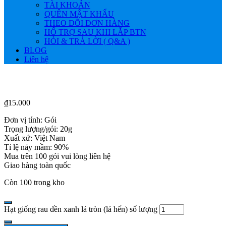
TÀI KHOẢN
QUÊN MẬT KHẨU
THEO DÕI ĐƠN HÀNG
HỔ TRỢ SAU KHI LẮP BTN
HỎI & TRẢ LỜI ( Q&A )
BLOG
Liên hệ
₫
15.000
Đơn vị tính: Gói
Trọng lượng/gói: 20g
Xuất xứ: Việt Nam
Tỉ lệ nảy mầm: 90%
Mua trên 100 gói vui lòng liên hệ
Giao hàng toàn quốc
Còn 100 trong kho
Hạt giống rau dền xanh lá tròn (lá hến) số lượng