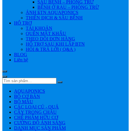
SÂU BỆNH – PHÒNG TRỪ
BỆNH Ở RAU – PHÒNG TRỪ
ẢNH БTN AQUAPONICS
THIÊN ĐỊCH & SÂU BỆNH
HỔ TRỢ
TÀI KHOẢN
QUÊN MẬT KHẨU
THEO DÕI ĐƠN HÀNG
HỔ TRỢ SAU KHI LẮP BTN
HỎI & TRẢ LỜI ( Q&A )
BLOG
Liên hệ
AQUAPONICS
BỘ CƠ BẢN
BỘ MẪU
CÁC LOẠI CỦ - QUẢ
CÂY TRONG CHẬU
CHẾ PHẨM HỮU CƠ
CƯỜNG ĐỘ ÁNH SÁNG
DANH MỤC SẢN PHẨM