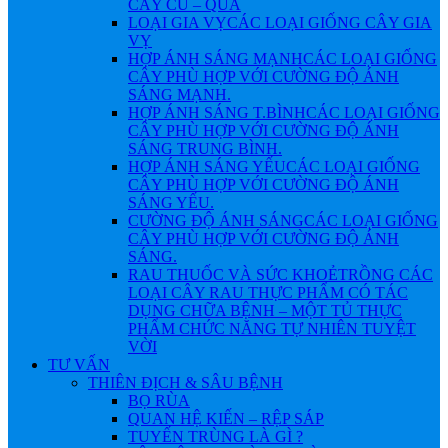
CÂY CỦ – QUẢ
LOẠI GIA VỴ
CÁC LOẠI GIỐNG CÂY GIA
VỴ
HỢP ÁNH SÁNG MẠNH
CÁC LOẠI GIỐNG
CÂY PHÙ HỢP VỚI CƯỜNG ĐỘ ÁNH
SÁNG MẠNH.
HỢP ÁNH SÁNG T.BÌNH
CÁC LOẠI GIỐNG
CÂY PHÙ HỢP VỚI CƯỜNG ĐỘ ÁNH
SÁNG TRUNG BÌNH.
HỢP ÁNH SÁNG YẾU
CÁC LOẠI GIỐNG
CÂY PHÙ HỢP VỚI CƯỜNG ĐỘ ÁNH
SÁNG YẾU.
CƯỜNG ĐỘ ÁNH SÁNG
CÁC LOẠI GIỐNG
CÂY PHÙ HỢP VỚI CƯỜNG ĐỘ ÁNH
SÁNG.
RAU THUỐC VÀ SỨC KHOẺ
TRỒNG CÁC
LOẠI CÂY RAU THỰC PHẨM CÓ TÁC
DỤNG CHỮA BỆNH – MỘT TỦ THỰC
PHẨM CHỨC NĂNG TỰ NHIÊN TUYỆT
VỜI
TƯ VẤN
THIÊN ĐỊCH & SÂU BỆNH
BỌ RÙA
QUAN HỆ KIẾN – RỆP SÁP
TUYẾN TRÙNG LÀ GÌ ?