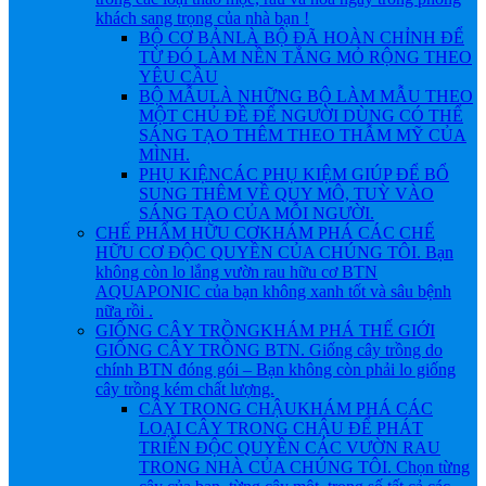
khách sang trọng của nhà bạn !
BỘ CƠ BẢN
LÀ BỘ ĐÃ HOÀN CHỈNH ĐỂ
TỪ ĐÓ LÀM NỀN TẲNG MỎ RỘNG THEO
YÊU CẦU
BỘ MẪU
LÀ NHỮNG BỘ LÀM MẪU THEO
MỘT CHỦ ĐỀ ĐỂ NGƯỜI DÙNG CÓ THỂ
SÁNG TẠO THÊM THEO THẪM MỸ CỦA
MÌNH.
PHỤ KIỆN
CÁC PHỤ KIỆM GIÚP ĐỂ BỔ
SUNG THÊM VỀ QUY MÔ, TUỲ VÀO
SÁNG TẠO CỦA MỖI NGƯỜI.
CHẾ PHẨM HỮU CƠ
KHÁM PHÁ CÁC CHẾ
HỮU CƠ ĐỘC QUYỀN CỦA CHÚNG TÔI. Bạn
không còn lo lắng vườn rau hữu cơ BTN
AQUAPONIC của bạn không xanh tốt và sâu bệnh
nữa rồi .
GIỐNG CÂY TRỒNG
KHÁM PHÁ THẾ GIỚI
GIỐNG CÂY TRỒNG BTN. Giống cây trồng do
chính BTN đóng gói – Bạn không còn phải lo giống
cây trồng kém chất lượng.
CÂY TRONG CHẬU
KHÁM PHÁ CÁC
LOẠI CÂY TRONG CHẬU ĐỂ PHÁT
TRIỂN ĐỘC QUYỀN CÁC VƯỜN RAU
TRONG NHÀ CỦA CHÚNG TÔI. Chọn từng