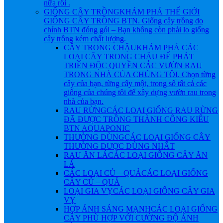
nữa rồi .
GIỐNG CÂY TRỒNG
KHÁM PHÁ THẾ GIỚI
GIỐNG CÂY TRỒNG BTN. Giống cây trồng do
chính BTN đóng gói – Bạn không còn phải lo giống
cây trồng kém chất lượng.
CÂY TRONG CHẬU
KHÁM PHÁ CÁC
LOẠI CÂY TRONG CHẬU ĐỂ PHÁT
TRIỂN ĐỘC QUYỀN CÁC VƯỜN RAU
TRONG NHÀ CỦA CHÚNG TÔI. Chọn từng
cây của bạn, từng cây một, trong số tất cả các
giống của chúng tôi để xây dựng vườn rau trong
nhà của bạn.
RAU RỪNG
CÁC LOẠI GIỐNG RAU RỪNG
ĐÃ ĐƯỢC TRỒNG THÀNH CÔNG KIỂU
BTN AQUAPONIC
THƯỜNG DÙNG
CÁC LOẠI GIỐNG CÂY
THƯỜNG ĐƯỢC DÙNG NHẤT
RAU ĂN LÁ
CÁC LOẠI GIỐNG CÂY ĂN
LÁ
CÁC LOẠI CỦ – QUẢ
CÁC LOẠI GIỐNG
CÂY CỦ – QUẢ
LOẠI GIA VỴ
CÁC LOẠI GIỐNG CÂY GIA
VỴ
HỢP ÁNH SÁNG MẠNH
CÁC LOẠI GIỐNG
CÂY PHÙ HỢP VỚI CƯỜNG ĐỘ ÁNH