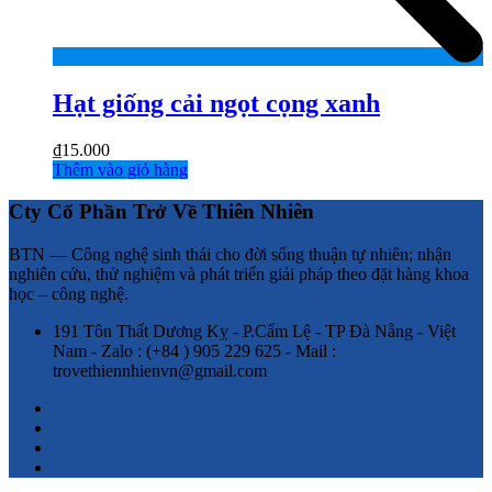
Hạt giống cải ngọt cọng xanh
₫
15.000
Thêm vào giỏ hàng
Cty Cổ Phần Trở Về Thiên Nhiên
BTN — Công nghệ sinh thái cho đời sống thuận tự nhiên; nhận
nghiên cứu, thử nghiệm và phát triển giải pháp theo đặt hàng khoa
học – công nghệ.
191 Tôn Thất Dương Kỵ - P.Cẩm Lệ - TP Đà Nẵng - Việt
Nam - Zalo : (+84 ) 905 229 625 - Mail :
trovethiennhienvn@gmail.com