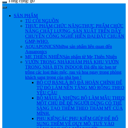
Tổng cộng:
₫
0
SẢN PHẨM
TỦ CỘI NGUỒN
THỰC PHẨM CHỨC NĂNG
THỰC PHẨM CHỨC
NĂNG CHẤT LƯỢNG, SẢN XUẤT TRÊN DÂY
CHUYỀN CÔNG NGHỆ HIỆN ĐẠI ĐẶT CHUẨN
GMP-WHO.
AQUAPONICS
Những sản phẩm liên quan đến
Aquaponics
MẸ THIÊN NHIÊN
Sản phẩm từ Mẹ Thiên Nhiên
VƯỜN TRONG NHÀ
KHÁM PHÁ KHU VƯỜN
TRONG NHÀ BTN INDOOR Đã đến lúc bạn tự
trồng các loại thảo mộc, rau và hoa ngay trong phòng
khách sang trọng của nhà bạn !
BỘ CƠ BẢN
LÀ BỘ ĐÃ HOÀN CHỈNH ĐỂ
TỪ ĐÓ LÀM NỀN TẲNG MỎ RỘNG THEO
YÊU CẦU
BỘ MẪU
LÀ NHỮNG BỘ LÀM MẪU THEO
MỘT CHỦ ĐỀ ĐỂ NGƯỜI DÙNG CÓ THỂ
SÁNG TẠO THÊM THEO THẪM MỸ CỦA
MÌNH.
PHỤ KIỆN
CÁC PHỤ KIỆM GIÚP ĐỂ BỔ
SUNG THÊM VỀ QUY MÔ, TUỲ VÀO