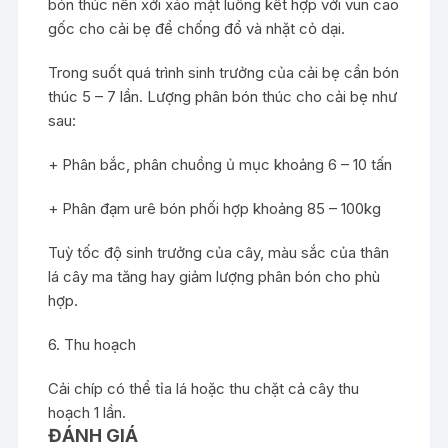
bón thúc nên xới xáo mặt luống kết hợp với vun cao
gốc cho cải bẹ để chống đổ và nhặt cỏ dại.
Trong suốt quá trình sinh trưởng của cải bẹ cần bón
thúc 5 – 7 lần. Lượng phân bón thúc cho cải bẹ như
sau:
+ Phân bắc, phân chuồng ủ mục khoảng 6 – 10 tấn
+ Phân đạm urê bón phối hợp khoảng 85 – 100kg
Tuỳ tốc độ sinh trưởng của cây, màu sắc của thân
lá cây ma tăng hay giảm lượng phân bón cho phù
hợp.
6. Thu hoạch
Cải chíp có thể tỉa lá hoặc thu chặt cả cây thu
hoạch 1 lần.
ĐÁNH GIÁ