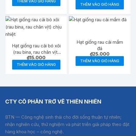
THÊM VÀO GIỎ HÀNG
THÊM VÀO GIỎ HÀNG
Hạt giống rau cải mầm
Hạt giống rau cải bó xôi
đá
(rau bina, rau chân vịt)
₫
25.000
₫
15.000
chịu nhiệt
THÊM VÀO GIỎ HÀNG
THÊM VÀO GIỎ HÀNG
CTY CỔ PHẦN TRỞ VỀ THIÊN NHIÊN
BTN — Công nghệ sinh thái cho đời sống thuận tự nhiên;
nhận nghiên cứu, thử nghiệm và phát triển giải pháp theo đặt
hàng khoa học – công nghệ.