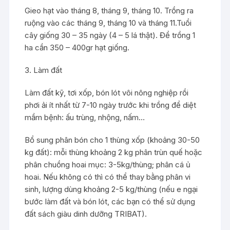
Gieo hạt vào tháng 8, tháng 9, tháng 10. Trồng ra
ruộng vào các tháng 9, tháng 10 và tháng 11.Tuổi
cây giống 30 – 35 ngày (4 – 5 lá thật). Để trồng 1
ha cần 350 – 400gr hạt giống.
3. Làm đất
Làm đất kỹ, tơi xốp, bón lót vôi nông nghiệp rồi
phơi ải ít nhất từ 7-10 ngày trước khi trồng để diệt
mầm bệnh: ấu trùng, nhộng, nấm…
Bổ sung phân bón cho 1 thùng xốp (khoảng 30-50
kg đất): mỗi thùng khoảng 2 kg phân trùn quế hoặc
phân chuồng hoai mục: 3-5kg/thùng; phân cá ủ
hoai. Nếu không có thì có thể thay bằng phân vi
sinh, lượng dùng khoảng 2-5 kg/thùng (nếu e ngại
bước làm đất và bón lót, các bạn có thể sử dụng
đất sách giàu dinh dưỡng TRIBAT).