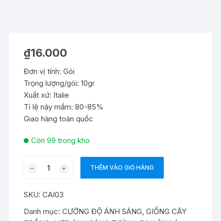
₫
16.000
Đơn vị tính: Gói
Trọng lượng/gói: 10gr
Xuất xứ: Italie
Tỉ lệ nảy mầm: 80-85%
Giao hàng toàn quốc
Còn 99 trong kho
Hạt
THÊM VÀO GIỎ HÀNG
giống
rau
SKU:
CAI03
cải
chíp
Danh mục:
CƯỜNG ĐỘ ÁNH SÁNG
,
GIỐNG CÂY
(cải