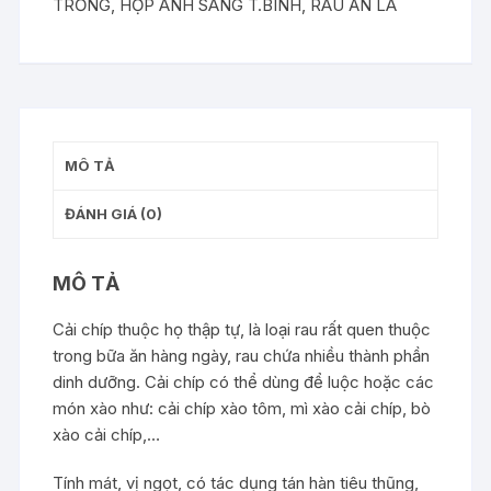
TRỒNG
,
HỢP ÁNH SÁNG T.BÌNH
,
RAU ĂN LÁ
chít)
số
lượng
MÔ TẢ
ĐÁNH GIÁ (0)
MÔ TẢ
Cải chíp thuộc họ thập tự, là loại rau rất quen thuộc
trong bữa ăn hàng ngày, rau chứa nhiều thành phần
dinh dưỡng. Cải chíp có thể dùng để luộc hoặc các
món xào như: cải chíp xào tôm, mì xào cải chíp, bò
xào cải chíp,…
Tính mát, vị ngọt, có tác dụng tán hàn tiêu thũng,