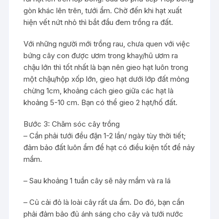
gòn khác lên trên, tưới ẩm. Chờ đến khi hạt xuất
hiện vết nứt nhỏ thì bắt đầu đem trồng ra đất.
Với những người mới trồng rau, chưa quen với việc
bứng cây con được ươm trong khay/hũ ươm ra
chậu lớn thì tốt nhất là bạn nên gieo hạt luôn trong
một chậu/hộp xốp lớn, gieo hạt dưới lớp đất mỏng
chừng 1cm, khoảng cách gieo giữa các hạt là
khoảng 5-10 cm. Bạn có thể gieo 2 hạt/hố đất.
Bước 3: Chăm sóc cây trồng
– Cần phải tưới đều đặn 1-2 lần/ ngày tùy thời tiết;
đảm bảo đất luôn ẩm để hạt có điều kiện tốt để nảy
mầm.
– Sau khoảng 1 tuần cây sẽ nảy mầm và ra lá
– Củ cải đỏ là loài cây rất ưa ẩm. Do đó, bạn cần
phải đảm bảo đủ ánh sáng cho cây và tưới nước