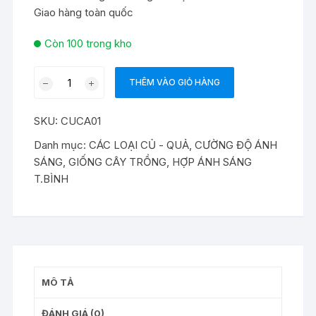
Giao hàng toàn quốc
Còn 100 trong kho
Hạt
THÊM VÀO GIỎ HÀNG
giống
củ
SKU:
CUCA01
cải
đỏ
Danh mục:
CÁC LOẠI CỦ - QUẢ
,
CƯỜNG ĐỘ ÁNH
dài
SÁNG
,
GIỐNG CÂY TRỒNG
,
HỢP ÁNH SÁNG
số
T.BÌNH
lượng
MÔ TẢ
ĐÁNH GIÁ (0)