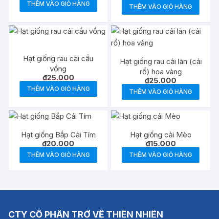
THÊM VÀO GIỎ HÀNG
THÊM VÀO GIỎ HÀNG
Hạt giống rau cải cầu
Hạt giống rau cải làn (cải
vồng
rổ) hoa vàng
₫
25.000
₫
25.000
THÊM VÀO GIỎ HÀNG
THÊM VÀO GIỎ HÀNG
Hạt giống Bắp Cải Tím
Hạt giống cải Mèo
₫
20.000
₫
15.000
THÊM VÀO GIỎ HÀNG
THÊM VÀO GIỎ HÀNG
CTY CỔ PHẦN TRỞ VỀ THIÊN NHIÊN