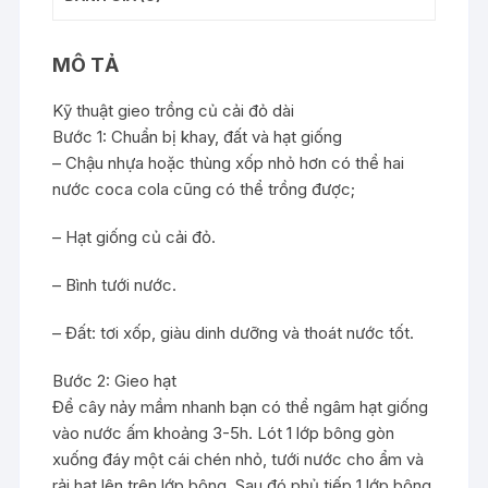
MÔ TẢ
Kỹ thuật gieo trồng củ cải đỏ dài
Bước 1: Chuẩn bị khay, đất và hạt giống
– Chậu nhựa hoặc thùng xốp nhỏ hơn có thể hai
nước coca cola cũng có thể trồng được;
– Hạt giống củ cải đỏ.
– Bình tưới nước.
– Đất: tơi xốp, giàu dinh dưỡng và thoát nước tốt.
Bước 2: Gieo hạt
Để cây nảy mầm nhanh bạn có thể ngâm hạt giống
vào nước ấm khoảng 3-5h. Lót 1 lớp bông gòn
xuống đáy một cái chén nhỏ, tưới nước cho ẩm và
rải hạt lên trên lớp bông. Sau đó phủ tiếp 1 lớp bông