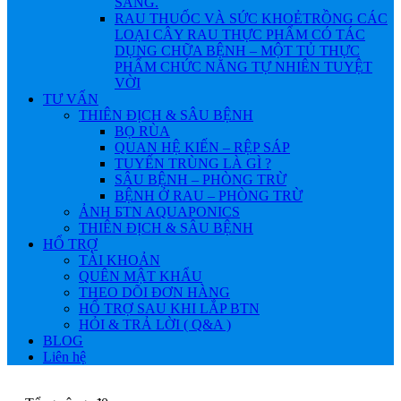
SÁNG.
RAU THUỐC VÀ SỨC KHOẺ
TRỒNG CÁC
LOẠI CÂY RAU THỰC PHẨM CÓ TÁC
DỤNG CHỮA BỆNH – MỘT TỦ THỰC
PHẨM CHỨC NĂNG TỰ NHIÊN TUYỆT
VỜI
TƯ VẤN
THIÊN ĐỊCH & SÂU BỆNH
BỌ RÙA
QUAN HỆ KIẾN – RỆP SÁP
TUYẾN TRÙNG LÀ GÌ ?
SÂU BỆNH – PHÒNG TRỪ
BỆNH Ở RAU – PHÒNG TRỪ
ẢNH БTN AQUAPONICS
THIÊN ĐỊCH & SÂU BỆNH
HỔ TRỢ
TÀI KHOẢN
QUÊN MẬT KHẨU
THEO DÕI ĐƠN HÀNG
HỔ TRỢ SAU KHI LẮP BTN
HỎI & TRẢ LỜI ( Q&A )
BLOG
Liên hệ