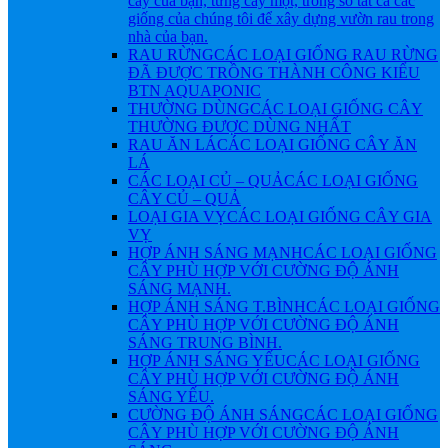
cây của bạn, từng cây một, trong số tất cả các
giống của chúng tôi để xây dựng vườn rau trong
nhà của bạn.
RAU RỪNG
CÁC LOẠI GIỐNG RAU RỪNG
ĐÃ ĐƯỢC TRỒNG THÀNH CÔNG KIỂU
BTN AQUAPONIC
THƯỜNG DÙNG
CÁC LOẠI GIỐNG CÂY
THƯỜNG ĐƯỢC DÙNG NHẤT
RAU ĂN LÁ
CÁC LOẠI GIỐNG CÂY ĂN
LÁ
CÁC LOẠI CỦ – QUẢ
CÁC LOẠI GIỐNG
CÂY CỦ – QUẢ
LOẠI GIA VỴ
CÁC LOẠI GIỐNG CÂY GIA
VỴ
HỢP ÁNH SÁNG MẠNH
CÁC LOẠI GIỐNG
CÂY PHÙ HỢP VỚI CƯỜNG ĐỘ ÁNH
SÁNG MẠNH.
HỢP ÁNH SÁNG T.BÌNH
CÁC LOẠI GIỐNG
CÂY PHÙ HỢP VỚI CƯỜNG ĐỘ ÁNH
SÁNG TRUNG BÌNH.
HỢP ÁNH SÁNG YẾU
CÁC LOẠI GIỐNG
CÂY PHÙ HỢP VỚI CƯỜNG ĐỘ ÁNH
SÁNG YẾU.
CƯỜNG ĐỘ ÁNH SÁNG
CÁC LOẠI GIỐNG
CÂY PHÙ HỢP VỚI CƯỜNG ĐỘ ÁNH