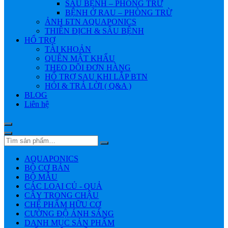
SÂU BỆNH – PHÒNG TRỪ
BỆNH Ở RAU – PHÒNG TRỪ
ẢNH БTN AQUAPONICS
THIÊN ĐỊCH & SÂU BỆNH
HỔ TRỢ
TÀI KHOẢN
QUÊN MẬT KHẨU
THEO DÕI ĐƠN HÀNG
HỔ TRỢ SAU KHI LẮP BTN
HỎI & TRẢ LỜI ( Q&A )
BLOG
Liên hệ
AQUAPONICS
BỘ CƠ BẢN
BỘ MẪU
CÁC LOẠI CỦ - QUẢ
CÂY TRONG CHẬU
CHẾ PHẨM HỮU CƠ
CƯỜNG ĐỘ ÁNH SÁNG
DANH MỤC SẢN PHẨM