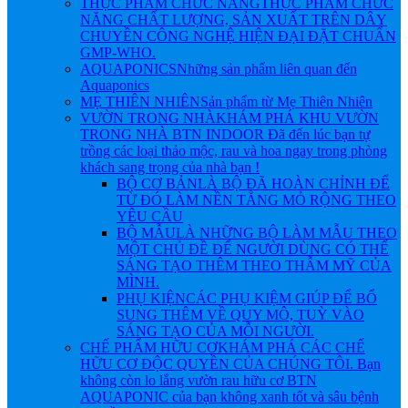
THỰC PHẨM CHỨC NĂNG
THỰC PHẨM CHỨC
NĂNG CHẤT LƯỢNG, SẢN XUẤT TRÊN DÂY
CHUYỀN CÔNG NGHỆ HIỆN ĐẠI ĐẶT CHUẨN
GMP-WHO.
AQUAPONICS
Những sản phẩm liên quan đến
Aquaponics
MẸ THIÊN NHIÊN
Sản phẩm từ Mẹ Thiên Nhiên
VƯỜN TRONG NHÀ
KHÁM PHÁ KHU VƯỜN
TRONG NHÀ BTN INDOOR Đã đến lúc bạn tự
trồng các loại thảo mộc, rau và hoa ngay trong phòng
khách sang trọng của nhà bạn !
BỘ CƠ BẢN
LÀ BỘ ĐÃ HOÀN CHỈNH ĐỂ
TỪ ĐÓ LÀM NỀN TẲNG MỎ RỘNG THEO
YÊU CẦU
BỘ MẪU
LÀ NHỮNG BỘ LÀM MẪU THEO
MỘT CHỦ ĐỀ ĐỂ NGƯỜI DÙNG CÓ THỂ
SÁNG TẠO THÊM THEO THẪM MỸ CỦA
MÌNH.
PHỤ KIỆN
CÁC PHỤ KIỆM GIÚP ĐỂ BỔ
SUNG THÊM VỀ QUY MÔ, TUỲ VÀO
SÁNG TẠO CỦA MỖI NGƯỜI.
CHẾ PHẨM HỮU CƠ
KHÁM PHÁ CÁC CHẾ
HỮU CƠ ĐỘC QUYỀN CỦA CHÚNG TÔI. Bạn
không còn lo lắng vườn rau hữu cơ BTN
AQUAPONIC của bạn không xanh tốt và sâu bệnh