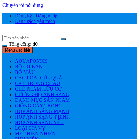
Chuyển tới nội dung
Đăng ký / Đăng nhập
Danh sách yêu thích
Tổng cộng:
₫
0
Menu đặc biệt
AQUAPONICS
BỘ CƠ BẢN
BỘ MẪU
CÁC LOẠI CỦ - QUẢ
CÂY TRONG CHẬU
CHẾ PHẨM HỮU CƠ
CƯỜNG ĐỘ ÁNH SÁNG
DANH MỤC SẢN PHẨM
GIỐNG CÂY TRỒNG
HỢP ÁNH SÁNG MẠNH
HỢP ÁNH SÁNG T.BÌNH
HỢP ÁNH SÁNG YẾU
LOẠI GIA VỴ
MẸ THIÊN NHIÊN