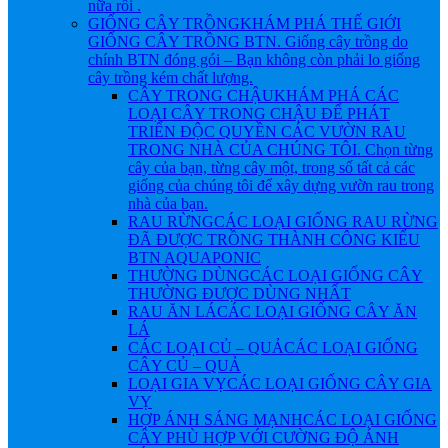
nữa rồi .
GIỐNG CÂY TRỒNG
KHÁM PHÁ THẾ GIỚI
GIỐNG CÂY TRỒNG BTN. Giống cây trồng do
chính BTN đóng gói – Bạn không còn phải lo giống
cây trồng kém chất lượng.
CÂY TRONG CHẬU
KHÁM PHÁ CÁC
LOẠI CÂY TRONG CHẬU ĐỂ PHÁT
TRIỂN ĐỘC QUYỀN CÁC VƯỜN RAU
TRONG NHÀ CỦA CHÚNG TÔI. Chọn từng
cây của bạn, từng cây một, trong số tất cả các
giống của chúng tôi để xây dựng vườn rau trong
nhà của bạn.
RAU RỪNG
CÁC LOẠI GIỐNG RAU RỪNG
ĐÃ ĐƯỢC TRỒNG THÀNH CÔNG KIỂU
BTN AQUAPONIC
THƯỜNG DÙNG
CÁC LOẠI GIỐNG CÂY
THƯỜNG ĐƯỢC DÙNG NHẤT
RAU ĂN LÁ
CÁC LOẠI GIỐNG CÂY ĂN
LÁ
CÁC LOẠI CỦ – QUẢ
CÁC LOẠI GIỐNG
CÂY CỦ – QUẢ
LOẠI GIA VỴ
CÁC LOẠI GIỐNG CÂY GIA
VỴ
HỢP ÁNH SÁNG MẠNH
CÁC LOẠI GIỐNG
CÂY PHÙ HỢP VỚI CƯỜNG ĐỘ ÁNH