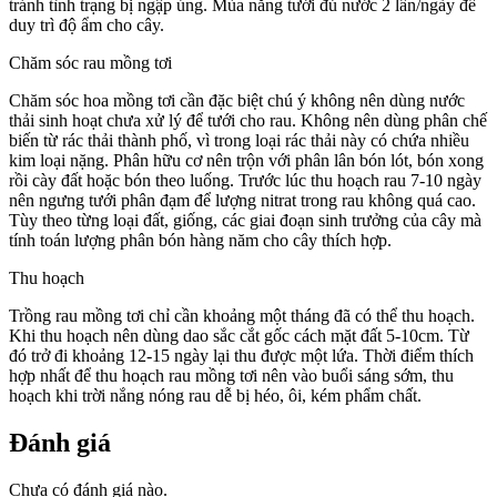
tránh tình trạng bị ngập úng. Mùa nắng tưới đủ nước 2 lần/ngày để
duy trì độ ẩm cho cây.
Chăm sóc rau mồng tơi
Chăm sóc hoa mồng tơi cần đặc biệt chú ý không nên dùng nước
thải sinh hoạt chưa xử lý để tưới cho rau. Không nên dùng phân chế
biến từ rác thải thành phố, vì trong loại rác thải này có chứa nhiều
kim loại nặng. Phân hữu cơ nên trộn với phân lân bón lót, bón xong
rồi cày đất hoặc bón theo luống. Trước lúc thu hoạch rau 7-10 ngày
nên ngưng tưới phân đạm để lượng nitrat trong rau không quá cao.
Tùy theo từng loại đất, giống, các giai đoạn sinh trưởng của cây mà
tính toán lượng phân bón hàng năm cho cây thích hợp.
Thu hoạch
Trồng rau mồng tơi chỉ cần khoảng một tháng đã có thể thu hoạch.
Khi thu hoạch nên dùng dao sắc cắt gốc cách mặt đất 5-10cm. Từ
đó trở đi khoảng 12-15 ngày lại thu được một lứa. Thời điểm thích
hợp nhất để thu hoạch rau mồng tơi nên vào buổi sáng sớm, thu
hoạch khi trời nắng nóng rau dễ bị héo, ôi, kém phẩm chất.
Đánh giá
Chưa có đánh giá nào.