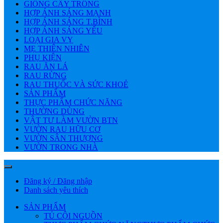
GIỐNG CÂY TRỒNG
HỢP ÁNH SÁNG MẠNH
HỢP ÁNH SÁNG T.BÌNH
HỢP ÁNH SÁNG YẾU
LOẠI GIA VỴ
MẸ THIÊN NHIÊN
PHỤ KIỆN
RAU ĂN LÁ
RAU RỪNG
RAU THUỐC VÀ SỨC KHOẺ
SẢN PHẨM
THỰC PHẨM CHỨC NĂNG
THƯỜNG DÙNG
VẬT TƯ LÀM VƯỜN BTN
VƯỜN RAU HỮU CƠ
VƯỜN SÂN THƯỢNG
VƯỜN TRONG NHÀ
Đăng ký / Đăng nhập
Danh sách yêu thích
SẢN PHẨM
TỦ CỘI NGUỒN