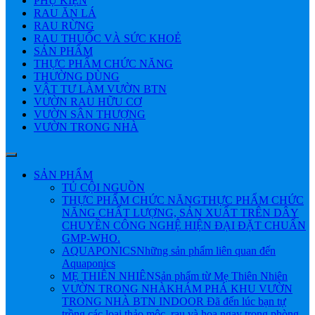
PHỤ KIỆN
RAU ĂN LÁ
RAU RỪNG
RAU THUỐC VÀ SỨC KHOẺ
SẢN PHẨM
THỰC PHẨM CHỨC NĂNG
THƯỜNG DÙNG
VẬT TƯ LÀM VƯỜN BTN
VƯỜN RAU HỮU CƠ
VƯỜN SÂN THƯỢNG
VƯỜN TRONG NHÀ
SẢN PHẨM
TỦ CỘI NGUỒN
THỰC PHẨM CHỨC NĂNG
THỰC PHẨM CHỨC
NĂNG CHẤT LƯỢNG, SẢN XUẤT TRÊN DÂY
CHUYỀN CÔNG NGHỆ HIỆN ĐẠI ĐẶT CHUẨN
GMP-WHO.
AQUAPONICS
Những sản phẩm liên quan đến
Aquaponics
MẸ THIÊN NHIÊN
Sản phẩm từ Mẹ Thiên Nhiên
VƯỜN TRONG NHÀ
KHÁM PHÁ KHU VƯỜN
TRONG NHÀ BTN INDOOR Đã đến lúc bạn tự
trồng các loại thảo mộc, rau và hoa ngay trong phòng