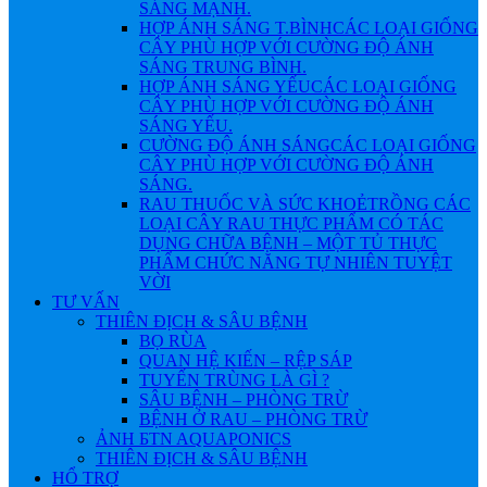
SÁNG MẠNH.
HỢP ÁNH SÁNG T.BÌNH
CÁC LOẠI GIỐNG
CÂY PHÙ HỢP VỚI CƯỜNG ĐỘ ÁNH
SÁNG TRUNG BÌNH.
HỢP ÁNH SÁNG YẾU
CÁC LOẠI GIỐNG
CÂY PHÙ HỢP VỚI CƯỜNG ĐỘ ÁNH
SÁNG YẾU.
CƯỜNG ĐỘ ÁNH SÁNG
CÁC LOẠI GIỐNG
CÂY PHÙ HỢP VỚI CƯỜNG ĐỘ ÁNH
SÁNG.
RAU THUỐC VÀ SỨC KHOẺ
TRỒNG CÁC
LOẠI CÂY RAU THỰC PHẨM CÓ TÁC
DỤNG CHỮA BỆNH – MỘT TỦ THỰC
PHẨM CHỨC NĂNG TỰ NHIÊN TUYỆT
VỜI
TƯ VẤN
THIÊN ĐỊCH & SÂU BỆNH
BỌ RÙA
QUAN HỆ KIẾN – RỆP SÁP
TUYẾN TRÙNG LÀ GÌ ?
SÂU BỆNH – PHÒNG TRỪ
BỆNH Ở RAU – PHÒNG TRỪ
ẢNH БTN AQUAPONICS
THIÊN ĐỊCH & SÂU BỆNH
HỔ TRỢ