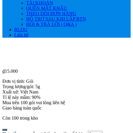
TÀI KHOẢN
QUÊN MẬT KHẨU
THEO DÕI ĐƠN HÀNG
HỔ TRỢ SAU KHI LẮP BTN
HỎI & TRẢ LỜI ( Q&A )
BLOG
Liên hệ
₫
15.000
Đơn vị tính: Gói
Trọng lượng/gói: 5g
Xuất xứ: Việt Nam
Tỉ lệ nảy mầm: 90%
Mua trên 100 gói vui lòng liên hệ
Giao hàng toàn quốc
Còn 100 trong kho