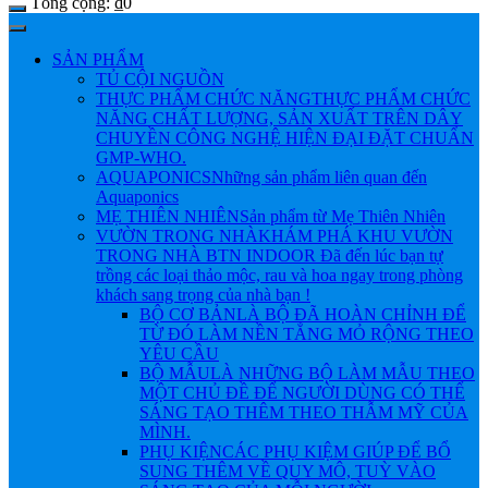
Tổng cộng:
₫
0
SẢN PHẨM
TỦ CỘI NGUỒN
THỰC PHẨM CHỨC NĂNG
THỰC PHẨM CHỨC
NĂNG CHẤT LƯỢNG, SẢN XUẤT TRÊN DÂY
CHUYỀN CÔNG NGHỆ HIỆN ĐẠI ĐẶT CHUẨN
GMP-WHO.
AQUAPONICS
Những sản phẩm liên quan đến
Aquaponics
MẸ THIÊN NHIÊN
Sản phẩm từ Mẹ Thiên Nhiên
VƯỜN TRONG NHÀ
KHÁM PHÁ KHU VƯỜN
TRONG NHÀ BTN INDOOR Đã đến lúc bạn tự
trồng các loại thảo mộc, rau và hoa ngay trong phòng
khách sang trọng của nhà bạn !
BỘ CƠ BẢN
LÀ BỘ ĐÃ HOÀN CHỈNH ĐỂ
TỪ ĐÓ LÀM NỀN TẲNG MỎ RỘNG THEO
YÊU CẦU
BỘ MẪU
LÀ NHỮNG BỘ LÀM MẪU THEO
MỘT CHỦ ĐỀ ĐỂ NGƯỜI DÙNG CÓ THỂ
SÁNG TẠO THÊM THEO THẪM MỸ CỦA
MÌNH.
PHỤ KIỆN
CÁC PHỤ KIỆM GIÚP ĐỂ BỔ
SUNG THÊM VỀ QUY MÔ, TUỲ VÀO