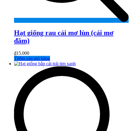
Hạt giống rau cải mơ lùn (cải mơ
đăm)
₫
15.000
Thêm vào giỏ hàng