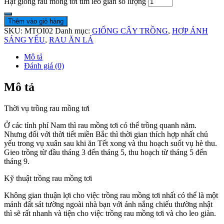
Hạt giống rau mồng tơi tím leo giàn số lượng
Thêm vào giỏ hàng
SKU:
MTOI02
Danh mục:
GIỐNG CÂY TRỒNG
,
HỢP ÁNH
SÁNG YẾU
,
RAU ĂN LÁ
Mô tả
Đánh giá (0)
Mô tả
Thời vụ trồng rau mồng tơi
Ở các tỉnh phí Nam thì rau mồng tơi có thể trồng quanh năm.
Nhưng đối với thời tiết miền Bắc thì thời gian thích hợp nhất chủ
yếu trong vụ xuân sau khi ăn Tết xong và thu hoạch suốt vụ hè thu.
Gieo trồng từ đầu tháng 3 đến tháng 5, thu hoạch từ tháng 5 đến
tháng 9.
Kỹ thuật trồng rau mồng tơi
Không gian thuận lợi cho việc trồng rau mồng tơi nhất có thể là một
mảnh đất sát tường ngoài nhà bạn với ánh nắng chiếu thường nhật
thì sẽ rất nhanh và tiện cho việc trồng rau mồng tơi và cho leo giàn.