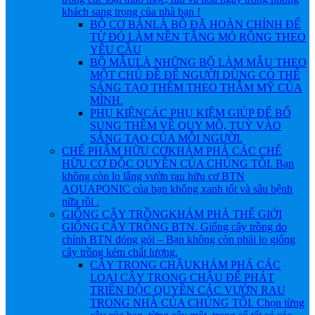
khách sang trọng của nhà bạn !
BỘ CƠ BẢN
LÀ BỘ ĐÃ HOÀN CHỈNH ĐỂ
TỪ ĐÓ LÀM NỀN TẲNG MỎ RỘNG THEO
YÊU CẦU
BỘ MẪU
LÀ NHỮNG BỘ LÀM MẪU THEO
MỘT CHỦ ĐỀ ĐỂ NGƯỜI DÙNG CÓ THỂ
SÁNG TẠO THÊM THEO THẪM MỸ CỦA
MÌNH.
PHỤ KIỆN
CÁC PHỤ KIỆM GIÚP ĐỂ BỔ
SUNG THÊM VỀ QUY MÔ, TUỲ VÀO
SÁNG TẠO CỦA MỖI NGƯỜI.
CHẾ PHẨM HỮU CƠ
KHÁM PHÁ CÁC CHẾ
HỮU CƠ ĐỘC QUYỀN CỦA CHÚNG TÔI. Bạn
không còn lo lắng vườn rau hữu cơ BTN
AQUAPONIC của bạn không xanh tốt và sâu bệnh
nữa rồi .
GIỐNG CÂY TRỒNG
KHÁM PHÁ THẾ GIỚI
GIỐNG CÂY TRỒNG BTN. Giống cây trồng do
chính BTN đóng gói – Bạn không còn phải lo giống
cây trồng kém chất lượng.
CÂY TRONG CHẬU
KHÁM PHÁ CÁC
LOẠI CÂY TRONG CHẬU ĐỂ PHÁT
TRIỂN ĐỘC QUYỀN CÁC VƯỜN RAU
TRONG NHÀ CỦA CHÚNG TÔI. Chọn từng