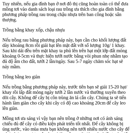
Tuy nhiên, nếu gia đình bạn ở nơi đô thị cũng hoàn toàn có thể đưa
mồng tơi vào danh sách loại rau trồng ưa thích cho gia đình bằng
phương pháp trồng rau trong chậu nhựa trên ban công hoặc sân
thượng.
Trồng bằng khay xốp, chậu nhựa
Nếu trồng rau bằng phương pháp này, bạn cần cho khối lượng đất
dày khoảng 8cm rồi giải hạt lên mặt đất với số lượng 10g/ 1 khay.
Sau khi dải đều trên mặt khay ta phủ lên trên hạt một lớp đất mỏng
khoảng 0-5cm và thực hiện tưới nước bằng vòi phun nhẹ nhằm tạo
đủ độ ẩm cho đất, tưới 2 lần/ngày. Sau 5-7 ngày chăm sóc hạt sẽ
nảy mầm.
Trồng bằng leo giàn
Nếu trồng bằng phương pháp này, trước tiên bạn sẽ giải 15-20 hạt/
khay rồi lấp đất mỏng ngày tưới 2 lần nước và thường xuyên theo
dõi cây. Không để cây bị côn trùng ăn lá cắn cây. Chúng ta sẽ tiến
hành làm giàn cho cây khi cây có độ cao khoảng 20cm để cây leo
lên giàn.
Mồng tơi ưa sáng vì vậy bạn nên trồng ở những nơi có ánh sáng
chiếu đủ để cây có điều kiện phát triển tốt nhất. Để cây không bị
úng nước, vào mùa mưa bạn không nên tưới nhiều nước cho cây để