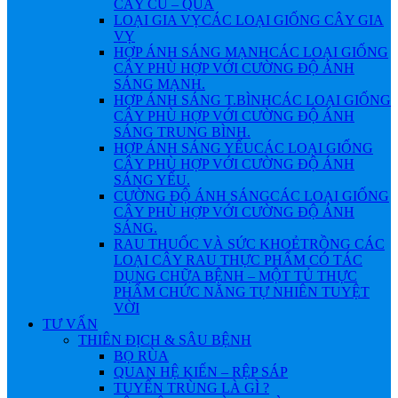
CÂY CỦ – QUẢ
LOẠI GIA VỴ
CÁC LOẠI GIỐNG CÂY GIA
VỴ
HỢP ÁNH SÁNG MẠNH
CÁC LOẠI GIỐNG
CÂY PHÙ HỢP VỚI CƯỜNG ĐỘ ÁNH
SÁNG MẠNH.
HỢP ÁNH SÁNG T.BÌNH
CÁC LOẠI GIỐNG
CÂY PHÙ HỢP VỚI CƯỜNG ĐỘ ÁNH
SÁNG TRUNG BÌNH.
HỢP ÁNH SÁNG YẾU
CÁC LOẠI GIỐNG
CÂY PHÙ HỢP VỚI CƯỜNG ĐỘ ÁNH
SÁNG YẾU.
CƯỜNG ĐỘ ÁNH SÁNG
CÁC LOẠI GIỐNG
CÂY PHÙ HỢP VỚI CƯỜNG ĐỘ ÁNH
SÁNG.
RAU THUỐC VÀ SỨC KHOẺ
TRỒNG CÁC
LOẠI CÂY RAU THỰC PHẨM CÓ TÁC
DỤNG CHỮA BỆNH – MỘT TỦ THỰC
PHẨM CHỨC NĂNG TỰ NHIÊN TUYỆT
VỜI
TƯ VẤN
THIÊN ĐỊCH & SÂU BỆNH
BỌ RÙA
QUAN HỆ KIẾN – RỆP SÁP
TUYẾN TRÙNG LÀ GÌ ?