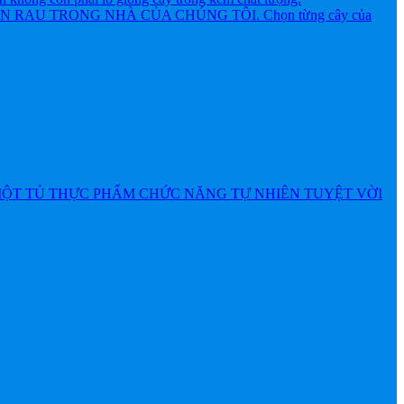
AU TRONG NHÀ CỦA CHÚNG TÔI. Chọn từng cây của
MỘT TỦ THỰC PHẨM CHỨC NĂNG TỰ NHIÊN TUYỆT VỜI