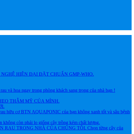
NGHỆ HIỆN ĐẠI ĐẶT CHUẨN GMP-WHO.
 hoa ngay trong phòng khách sang trọng của nhà bạn !
HEO THẪM MỸ CỦA MÌNH.
I.
ữu cơ BTN AQUAPONIC của bạn không xanh tốt và sâu bệnh
g còn phải lo giống cây trồng kém chất lượng.
AU TRONG NHÀ CỦA CHÚNG TÔI. Chọn từng cây của