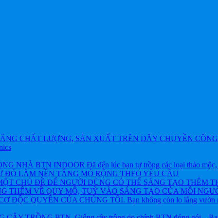
ĂNG CHẤT LƯỢNG, SẢN XUẤT TRÊN DÂY CHUYỀN CÔNG 
nics
BTN INDOOR Đã đến lúc bạn tự trồng các loại thảo mộc, rau và
TỪ ĐÓ LÀM NỀN TẲNG MỎ RỘNG THEO YÊU CẦU
ỘT CHỦ ĐỀ ĐỂ NGƯỜI DÙNG CÓ THỂ SÁNG TẠO THÊM T
NG THÊM VỀ QUY MÔ, TUỲ VÀO SÁNG TẠO CỦA MỖI NGƯỜ
ỘC QUYỀN CỦA CHÚNG TÔI. Bạn không còn lo lắng vườn rau h
 TRỒNG BTN. Giống cây trồng do chính BTN đóng gói – Bạn khôn