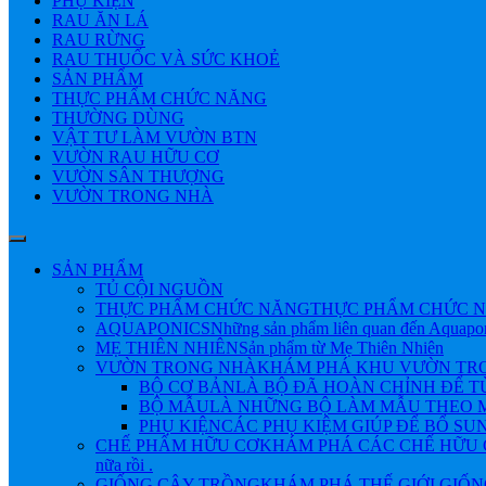
PHỤ KIỆN
RAU ĂN LÁ
RAU RỪNG
RAU THUỐC VÀ SỨC KHOẺ
SẢN PHẨM
THỰC PHẨM CHỨC NĂNG
THƯỜNG DÙNG
VẬT TƯ LÀM VƯỜN BTN
VƯỜN RAU HỮU CƠ
VƯỜN SÂN THƯỢNG
VƯỜN TRONG NHÀ
SẢN PHẨM
TỦ CỘI NGUỒN
THỰC PHẨM CHỨC NĂNG
THỰC PHẨM CHỨC N
AQUAPONICS
Những sản phẩm liên quan đến Aquapo
MẸ THIÊN NHIÊN
Sản phẩm từ Mẹ Thiên Nhiên
VƯỜN TRONG NHÀ
KHÁM PHÁ KHU VƯỜN TRONG NHÀ 
BỘ CƠ BẢN
LÀ BỘ ĐÃ HOÀN CHỈNH ĐỂ 
BỘ MẪU
LÀ NHỮNG BỘ LÀM MẪU THEO M
PHỤ KIỆN
CÁC PHỤ KIỆM GIÚP ĐỂ BỔ SU
CHẾ PHẨM HỮU CƠ
KHÁM PHÁ CÁC CHẾ HỮU CƠ Đ
nữa rồi .
GIỐNG CÂY TRỒNG
KHÁM PHÁ THẾ GIỚI GIỐNG CÂY