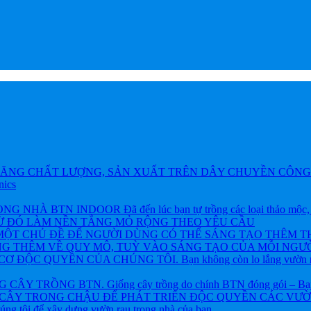
ĂNG CHẤT LƯỢNG, SẢN XUẤT TRÊN DÂY CHUYỀN CÔNG 
nics
BTN INDOOR Đã đến lúc bạn tự trồng các loại thảo mộc, rau và
TỪ ĐÓ LÀM NỀN TẲNG MỎ RỘNG THEO YÊU CẦU
ỘT CHỦ ĐỀ ĐỂ NGƯỜI DÙNG CÓ THỂ SÁNG TẠO THÊM T
NG THÊM VỀ QUY MÔ, TUỲ VÀO SÁNG TẠO CỦA MỖI NGƯỜ
ỘC QUYỀN CỦA CHÚNG TÔI. Bạn không còn lo lắng vườn rau h
 TRỒNG BTN. Giống cây trồng do chính BTN đóng gói – Bạn khôn
CÂY TRONG CHẬU ĐỂ PHÁT TRIỂN ĐỘC QUYỀN CÁC VƯỜN R
chúng tôi để xây dựng vườn rau trong nhà của bạn.