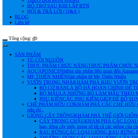
THEO DÕI ĐƠN HÀNG
HỔ TRỢ SAU KHI LẮP BTN
HỎI & TRẢ LỜI ( Q&A )
BLOG
Liên hệ
Tổng cộng:
₫
0
SẢN PHẨM
TỦ CỘI NGUỒN
THỰC PHẨM CHỨC NĂNG
THỰC PHẨM CHỨC N
AQUAPONICS
Những sản phẩm liên quan đến Aquapo
MẸ THIÊN NHIÊN
Sản phẩm từ Mẹ Thiên Nhiên
VƯỜN TRONG NHÀ
KHÁM PHÁ KHU VƯỜN TRONG NHÀ 
BỘ CƠ BẢN
LÀ BỘ ĐÃ HOÀN CHỈNH ĐỂ 
BỘ MẪU
LÀ NHỮNG BỘ LÀM MẪU THEO M
PHỤ KIỆN
CÁC PHỤ KIỆM GIÚP ĐỂ BỔ SU
CHẾ PHẨM HỮU CƠ
KHÁM PHÁ CÁC CHẾ HỮU CƠ Đ
nữa rồi .
GIỐNG CÂY TRỒNG
KHÁM PHÁ THẾ GIỚI GIỐNG CÂY
CÂY TRONG CHẬU
KHÁM PHÁ CÁC LOẠI 
bạn, từng cây một, trong số tất cả các giống của 
RAU RỪNG
CÁC LOẠI GIỐNG RAU RỪNG
THƯỜNG DÙNG
CÁC LOẠI GIỐNG CÂY 