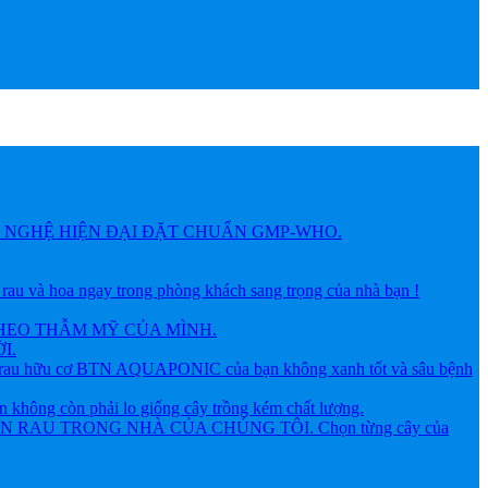
NGHỆ HIỆN ĐẠI ĐẶT CHUẨN GMP-WHO.
 hoa ngay trong phòng khách sang trọng của nhà bạn !
HEO THẪM MỸ CỦA MÌNH.
I.
ữu cơ BTN AQUAPONIC của bạn không xanh tốt và sâu bệnh
g còn phải lo giống cây trồng kém chất lượng.
AU TRONG NHÀ CỦA CHÚNG TÔI. Chọn từng cây của