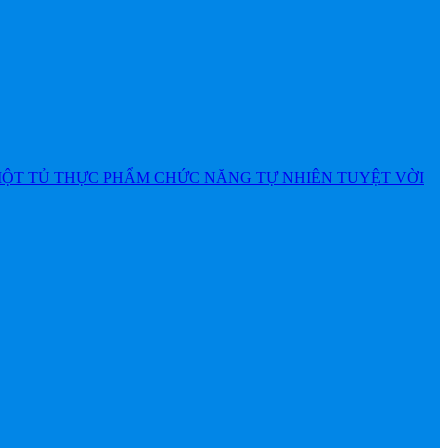
MỘT TỦ THỰC PHẨM CHỨC NĂNG TỰ NHIÊN TUYỆT VỜI