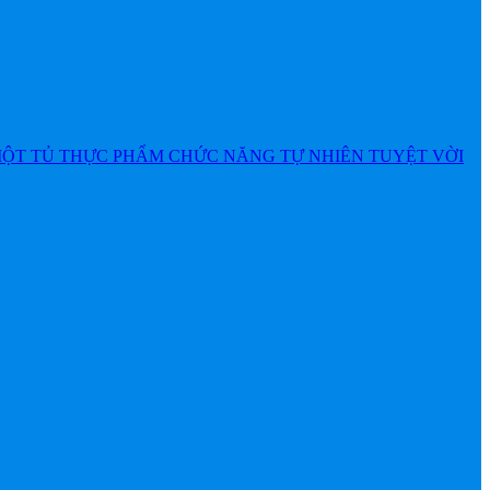
MỘT TỦ THỰC PHẨM CHỨC NĂNG TỰ NHIÊN TUYỆT VỜI