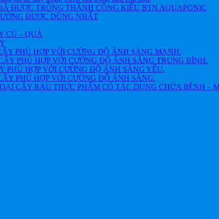
 ĐÃ ĐƯỢC TRỒNG THÀNH CÔNG KIỂU BTN AQUAPONIC
THƯỜNG ĐƯỢC DÙNG NHẤT
Y CỦ – QUẢ
VỴ
CÂY PHÙ HỢP VỚI CƯỜNG ĐỘ ÁNH SÁNG MẠNH.
CÂY PHÙ HỢP VỚI CƯỜNG ĐỘ ÁNH SÁNG TRUNG BÌNH.
Y PHÙ HỢP VỚI CƯỜNG ĐỘ ÁNH SÁNG YẾU.
CÂY PHÙ HỢP VỚI CƯỜNG ĐỘ ÁNH SÁNG.
OẠI CÂY RAU THỰC PHẨM CÓ TÁC DỤNG CHỮA BỆNH – 