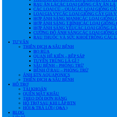
RAU ĂN LÁ
CÁC LOẠI GIỐNG CÂY ĂN LÁ
CÁC LOẠI CỦ – QUẢ
CÁC LOẠI GIỐNG CÂ
LOẠI GIA VỴ
CÁC LOẠI GIỐNG CÂY GIA 
HỢP ÁNH SÁNG MẠNH
CÁC LOẠI GIỐNG 
HỢP ÁNH SÁNG T.BÌNH
CÁC LOẠI GIỐNG 
HỢP ÁNH SÁNG YẾU
CÁC LOẠI GIỐNG CÂ
CƯỜNG ĐỘ ÁNH SÁNG
CÁC LOẠI GIỐNG 
RAU THUỐC VÀ SỨC KHOẺ
TRỒNG CÁC L
TƯ VẤN
THIÊN ĐỊCH & SÂU BỆNH
BỌ RÙA
QUAN HỆ KIẾN – RỆP SÁP
TUYẾN TRÙNG LÀ GÌ ?
SÂU BỆNH – PHÒNG TRỪ
BỆNH Ở RAU – PHÒNG TRỪ
ẢNH БTN AQUAPONICS
THIÊN ĐỊCH & SÂU BỆNH
HỔ TRỢ
TÀI KHOẢN
QUÊN MẬT KHẨU
THEO DÕI ĐƠN HÀNG
HỔ TRỢ SAU KHI LẮP BTN
HỎI & TRẢ LỜI ( Q&A )
BLOG