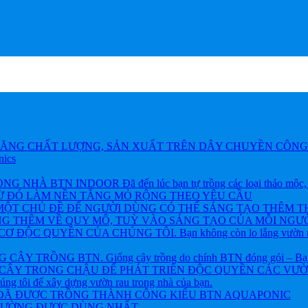
ĂNG CHẤT LƯỢNG, SẢN XUẤT TRÊN DÂY CHUYỀN CÔNG 
nics
BTN INDOOR Đã đến lúc bạn tự trồng các loại thảo mộc, rau và
TỪ ĐÓ LÀM NỀN TẲNG MỎ RỘNG THEO YÊU CẦU
ỘT CHỦ ĐỀ ĐỂ NGƯỜI DÙNG CÓ THỂ SÁNG TẠO THÊM T
NG THÊM VỀ QUY MÔ, TUỲ VÀO SÁNG TẠO CỦA MỖI NGƯỜ
ỘC QUYỀN CỦA CHÚNG TÔI. Bạn không còn lo lắng vườn rau h
 TRỒNG BTN. Giống cây trồng do chính BTN đóng gói – Bạn khôn
CÂY TRONG CHẬU ĐỂ PHÁT TRIỂN ĐỘC QUYỀN CÁC VƯỜN R
chúng tôi để xây dựng vườn rau trong nhà của bạn.
 ĐÃ ĐƯỢC TRỒNG THÀNH CÔNG KIỂU BTN AQUAPONIC
THƯỜNG ĐƯỢC DÙNG NHẤT