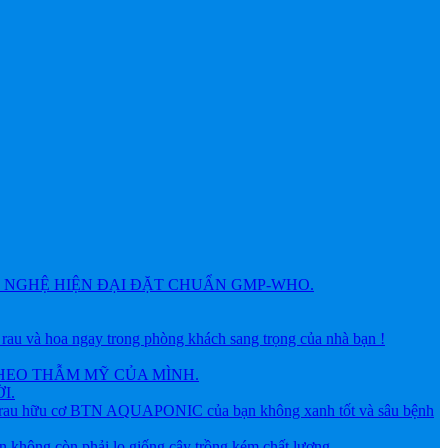
NGHỆ HIỆN ĐẠI ĐẶT CHUẨN GMP-WHO.
 hoa ngay trong phòng khách sang trọng của nhà bạn !
HEO THẪM MỸ CỦA MÌNH.
I.
ữu cơ BTN AQUAPONIC của bạn không xanh tốt và sâu bệnh
g còn phải lo giống cây trồng kém chất lượng.