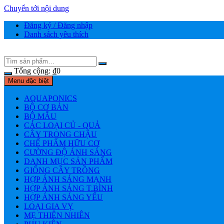
Chuyển tới nội dung
Đăng ký / Đăng nhập
Danh sách yêu thích
Tổng cộng:
₫
0
Menu đặc biệt
AQUAPONICS
BỘ CƠ BẢN
BỘ MẪU
CÁC LOẠI CỦ - QUẢ
CÂY TRONG CHẬU
CHẾ PHẨM HỮU CƠ
CƯỜNG ĐỘ ÁNH SÁNG
DANH MỤC SẢN PHẨM
GIỐNG CÂY TRỒNG
HỢP ÁNH SÁNG MẠNH
HỢP ÁNH SÁNG T.BÌNH
HỢP ÁNH SÁNG YẾU
LOẠI GIA VỴ
MẸ THIÊN NHIÊN