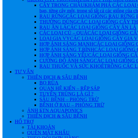
CÂY TRONG CHẬU
KHÁM PHÁ CÁC LOẠI 
bạn, từng cây một, trong số tất cả các giống của 
RAU RỪNG
CÁC LOẠI GIỐNG RAU RỪNG
THƯỜNG DÙNG
CÁC LOẠI GIỐNG CÂY 
RAU ĂN LÁ
CÁC LOẠI GIỐNG CÂY ĂN LÁ
CÁC LOẠI CỦ – QUẢ
CÁC LOẠI GIỐNG CÂ
LOẠI GIA VỴ
CÁC LOẠI GIỐNG CÂY GIA 
HỢP ÁNH SÁNG MẠNH
CÁC LOẠI GIỐNG 
HỢP ÁNH SÁNG T.BÌNH
CÁC LOẠI GIỐNG 
HỢP ÁNH SÁNG YẾU
CÁC LOẠI GIỐNG CÂ
CƯỜNG ĐỘ ÁNH SÁNG
CÁC LOẠI GIỐNG 
RAU THUỐC VÀ SỨC KHOẺ
TRỒNG CÁC L
TƯ VẤN
THIÊN ĐỊCH & SÂU BỆNH
BỌ RÙA
QUAN HỆ KIẾN – RỆP SÁP
TUYẾN TRÙNG LÀ GÌ ?
SÂU BỆNH – PHÒNG TRỪ
BỆNH Ở RAU – PHÒNG TRỪ
ẢNH БTN AQUAPONICS
THIÊN ĐỊCH & SÂU BỆNH
HỔ TRỢ
TÀI KHOẢN
QUÊN MẬT KHẨU