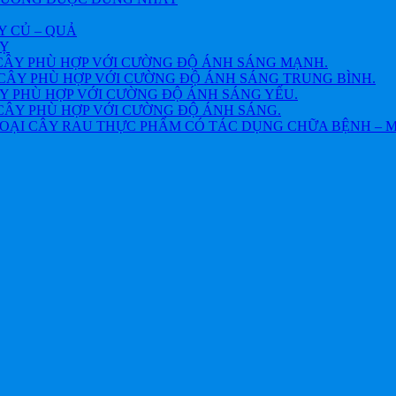
Y CỦ – QUẢ
VỴ
CÂY PHÙ HỢP VỚI CƯỜNG ĐỘ ÁNH SÁNG MẠNH.
CÂY PHÙ HỢP VỚI CƯỜNG ĐỘ ÁNH SÁNG TRUNG BÌNH.
Y PHÙ HỢP VỚI CƯỜNG ĐỘ ÁNH SÁNG YẾU.
CÂY PHÙ HỢP VỚI CƯỜNG ĐỘ ÁNH SÁNG.
OẠI CÂY RAU THỰC PHẨM CÓ TÁC DỤNG CHỮA BỆNH – 