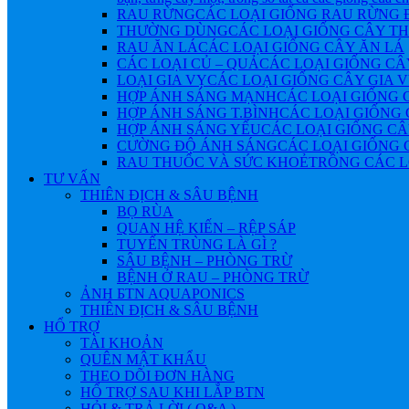
RAU RỪNG
CÁC LOẠI GIỐNG RAU RỪNG
THƯỜNG DÙNG
CÁC LOẠI GIỐNG CÂY 
RAU ĂN LÁ
CÁC LOẠI GIỐNG CÂY ĂN LÁ
CÁC LOẠI CỦ – QUẢ
CÁC LOẠI GIỐNG CÂ
LOẠI GIA VỴ
CÁC LOẠI GIỐNG CÂY GIA 
HỢP ÁNH SÁNG MẠNH
CÁC LOẠI GIỐNG 
HỢP ÁNH SÁNG T.BÌNH
CÁC LOẠI GIỐNG 
HỢP ÁNH SÁNG YẾU
CÁC LOẠI GIỐNG CÂ
CƯỜNG ĐỘ ÁNH SÁNG
CÁC LOẠI GIỐNG 
RAU THUỐC VÀ SỨC KHOẺ
TRỒNG CÁC L
TƯ VẤN
THIÊN ĐỊCH & SÂU BỆNH
BỌ RÙA
QUAN HỆ KIẾN – RỆP SÁP
TUYẾN TRÙNG LÀ GÌ ?
SÂU BỆNH – PHÒNG TRỪ
BỆNH Ở RAU – PHÒNG TRỪ
ẢNH БTN AQUAPONICS
THIÊN ĐỊCH & SÂU BỆNH
HỔ TRỢ
TÀI KHOẢN
QUÊN MẬT KHẨU
THEO DÕI ĐƠN HÀNG
HỔ TRỢ SAU KHI LẮP BTN
HỎI & TRẢ LỜI ( Q&A )