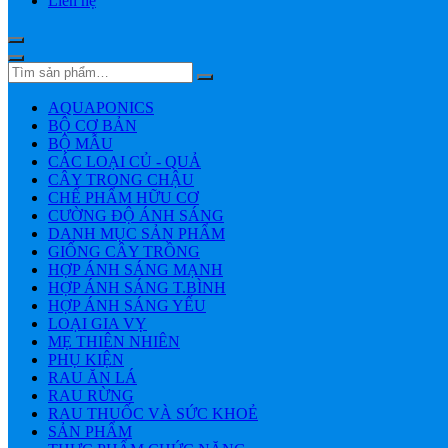
Liên hệ
AQUAPONICS
BỘ CƠ BẢN
BỘ MẪU
CÁC LOẠI CỦ - QUẢ
CÂY TRONG CHẬU
CHẾ PHẨM HỮU CƠ
CƯỜNG ĐỘ ÁNH SÁNG
DANH MỤC SẢN PHẨM
GIỐNG CÂY TRỒNG
HỢP ÁNH SÁNG MẠNH
HỢP ÁNH SÁNG T.BÌNH
HỢP ÁNH SÁNG YẾU
LOẠI GIA VỴ
MẸ THIÊN NHIÊN
PHỤ KIỆN
RAU ĂN LÁ
RAU RỪNG
RAU THUỐC VÀ SỨC KHOẺ
SẢN PHẨM