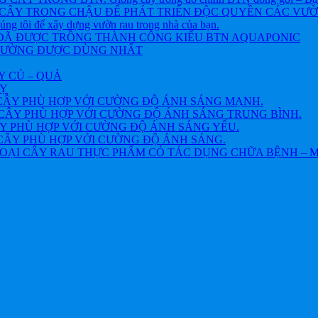
CÂY TRONG CHẬU ĐỂ PHÁT TRIỂN ĐỘC QUYỀN CÁC VƯỜN R
chúng tôi để xây dựng vườn rau trong nhà của bạn.
 ĐÃ ĐƯỢC TRỒNG THÀNH CÔNG KIỂU BTN AQUAPONIC
THƯỜNG ĐƯỢC DÙNG NHẤT
Y CỦ – QUẢ
VỴ
CÂY PHÙ HỢP VỚI CƯỜNG ĐỘ ÁNH SÁNG MẠNH.
CÂY PHÙ HỢP VỚI CƯỜNG ĐỘ ÁNH SÁNG TRUNG BÌNH.
Y PHÙ HỢP VỚI CƯỜNG ĐỘ ÁNH SÁNG YẾU.
CÂY PHÙ HỢP VỚI CƯỜNG ĐỘ ÁNH SÁNG.
OẠI CÂY RAU THỰC PHẨM CÓ TÁC DỤNG CHỮA BỆNH – 