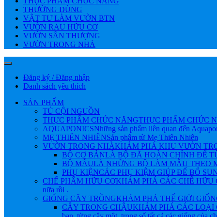
THỰC PHẨM CHỨC NĂNG
THƯỜNG DÙNG
VẬT TƯ LÀM VƯỜN BTN
VƯỜN RAU HỮU CƠ
VƯỜN SÂN THƯỢNG
VƯỜN TRONG NHÀ
Đăng ký / Đăng nhập
Danh sách yêu thích
SẢN PHẨM
TỦ CỘI NGUỒN
THỰC PHẨM CHỨC NĂNG
THỰC PHẨM CHỨC N
AQUAPONICS
Những sản phẩm liên quan đến Aquapo
MẸ THIÊN NHIÊN
Sản phẩm từ Mẹ Thiên Nhiên
VƯỜN TRONG NHÀ
KHÁM PHÁ KHU VƯỜN TRONG NHÀ 
BỘ CƠ BẢN
LÀ BỘ ĐÃ HOÀN CHỈNH ĐỂ 
BỘ MẪU
LÀ NHỮNG BỘ LÀM MẪU THEO M
PHỤ KIỆN
CÁC PHỤ KIỆM GIÚP ĐỂ BỔ SU
CHẾ PHẨM HỮU CƠ
KHÁM PHÁ CÁC CHẾ HỮU CƠ Đ
nữa rồi .
GIỐNG CÂY TRỒNG
KHÁM PHÁ THẾ GIỚI GIỐNG CÂY
CÂY TRONG CHẬU
KHÁM PHÁ CÁC LOẠI 
bạn, từng cây một, trong số tất cả các giống của 