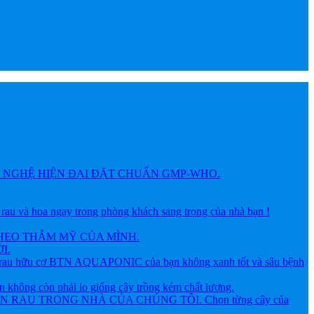
NGHỆ HIỆN ĐẠI ĐẶT CHUẨN GMP-WHO.
 hoa ngay trong phòng khách sang trọng của nhà bạn !
HEO THẪM MỸ CỦA MÌNH.
I.
ữu cơ BTN AQUAPONIC của bạn không xanh tốt và sâu bệnh
g còn phải lo giống cây trồng kém chất lượng.
AU TRONG NHÀ CỦA CHÚNG TÔI. Chọn từng cây của