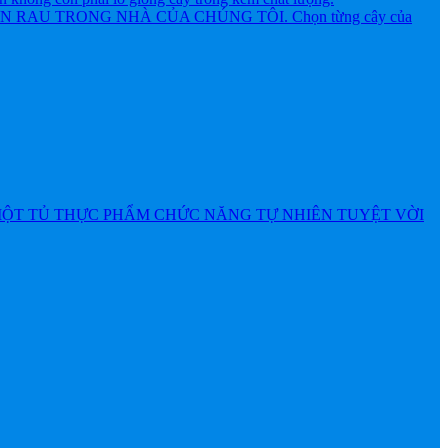
AU TRONG NHÀ CỦA CHÚNG TÔI. Chọn từng cây của
MỘT TỦ THỰC PHẨM CHỨC NĂNG TỰ NHIÊN TUYỆT VỜI