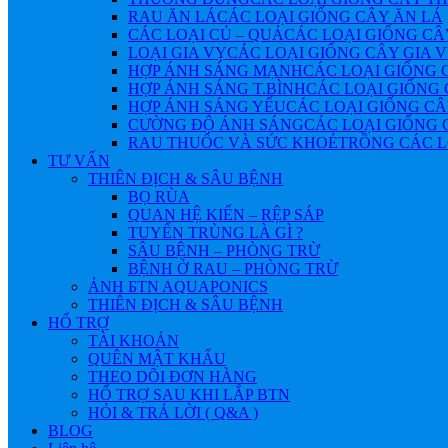
RAU ĂN LÁ
CÁC LOẠI GIỐNG CÂY ĂN LÁ
CÁC LOẠI CỦ – QUẢ
CÁC LOẠI GIỐNG CÂ
LOẠI GIA VỴ
CÁC LOẠI GIỐNG CÂY GIA 
HỢP ÁNH SÁNG MẠNH
CÁC LOẠI GIỐNG 
HỢP ÁNH SÁNG T.BÌNH
CÁC LOẠI GIỐNG 
HỢP ÁNH SÁNG YẾU
CÁC LOẠI GIỐNG CÂ
CƯỜNG ĐỘ ÁNH SÁNG
CÁC LOẠI GIỐNG 
RAU THUỐC VÀ SỨC KHOẺ
TRỒNG CÁC L
TƯ VẤN
THIÊN ĐỊCH & SÂU BỆNH
BỌ RÙA
QUAN HỆ KIẾN – RỆP SÁP
TUYẾN TRÙNG LÀ GÌ ?
SÂU BỆNH – PHÒNG TRỪ
BỆNH Ở RAU – PHÒNG TRỪ
ẢNH БTN AQUAPONICS
THIÊN ĐỊCH & SÂU BỆNH
HỔ TRỢ
TÀI KHOẢN
QUÊN MẬT KHẨU
THEO DÕI ĐƠN HÀNG
HỔ TRỢ SAU KHI LẮP BTN
HỎI & TRẢ LỜI ( Q&A )
BLOG