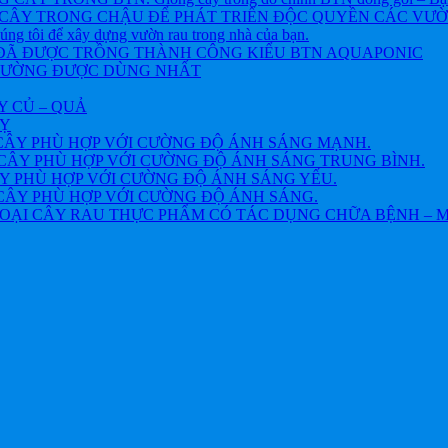
CÂY TRONG CHẬU ĐỂ PHÁT TRIỂN ĐỘC QUYỀN CÁC VƯỜN R
chúng tôi để xây dựng vườn rau trong nhà của bạn.
 ĐÃ ĐƯỢC TRỒNG THÀNH CÔNG KIỂU BTN AQUAPONIC
THƯỜNG ĐƯỢC DÙNG NHẤT
Y CỦ – QUẢ
VỴ
CÂY PHÙ HỢP VỚI CƯỜNG ĐỘ ÁNH SÁNG MẠNH.
CÂY PHÙ HỢP VỚI CƯỜNG ĐỘ ÁNH SÁNG TRUNG BÌNH.
Y PHÙ HỢP VỚI CƯỜNG ĐỘ ÁNH SÁNG YẾU.
CÂY PHÙ HỢP VỚI CƯỜNG ĐỘ ÁNH SÁNG.
OẠI CÂY RAU THỰC PHẨM CÓ TÁC DỤNG CHỮA BỆNH – 