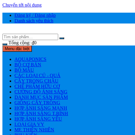
Chuyển tới nội dung
Đăng ký / Đăng nhập
Danh sách yêu thích
Tổng cộng:
₫
0
Menu đặc biệt
AQUAPONICS
BỘ CƠ BẢN
BỘ MẪU
CÁC LOẠI CỦ - QUẢ
CÂY TRONG CHẬU
CHẾ PHẨM HỮU CƠ
CƯỜNG ĐỘ ÁNH SÁNG
DANH MỤC SẢN PHẨM
GIỐNG CÂY TRỒNG
HỢP ÁNH SÁNG MẠNH
HỢP ÁNH SÁNG T.BÌNH
HỢP ÁNH SÁNG YẾU
LOẠI GIA VỴ
MẸ THIÊN NHIÊN