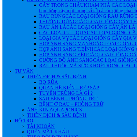
CÂY TRONG CHẬU
KHÁM PHÁ CÁC LOẠI 
bạn, từng cây một, trong số tất cả các giống của 
RAU RỪNG
CÁC LOẠI GIỐNG RAU RỪNG
THƯỜNG DÙNG
CÁC LOẠI GIỐNG CÂY 
RAU ĂN LÁ
CÁC LOẠI GIỐNG CÂY ĂN LÁ
CÁC LOẠI CỦ – QUẢ
CÁC LOẠI GIỐNG CÂ
LOẠI GIA VỴ
CÁC LOẠI GIỐNG CÂY GIA 
HỢP ÁNH SÁNG MẠNH
CÁC LOẠI GIỐNG 
HỢP ÁNH SÁNG T.BÌNH
CÁC LOẠI GIỐNG 
HỢP ÁNH SÁNG YẾU
CÁC LOẠI GIỐNG CÂ
CƯỜNG ĐỘ ÁNH SÁNG
CÁC LOẠI GIỐNG 
RAU THUỐC VÀ SỨC KHOẺ
TRỒNG CÁC L
TƯ VẤN
THIÊN ĐỊCH & SÂU BỆNH
BỌ RÙA
QUAN HỆ KIẾN – RỆP SÁP
TUYẾN TRÙNG LÀ GÌ ?
SÂU BỆNH – PHÒNG TRỪ
BỆNH Ở RAU – PHÒNG TRỪ
ẢNH БTN AQUAPONICS
THIÊN ĐỊCH & SÂU BỆNH
HỔ TRỢ
TÀI KHOẢN
QUÊN MẬT KHẨU