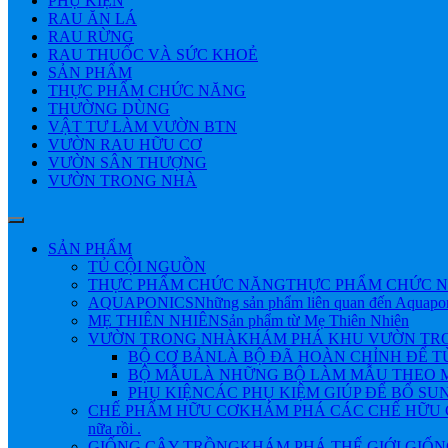
PHỤ KIỆN
RAU ĂN LÁ
RAU RỪNG
RAU THUỐC VÀ SỨC KHOẺ
SẢN PHẨM
THỰC PHẨM CHỨC NĂNG
THƯỜNG DÙNG
VẬT TƯ LÀM VƯỜN BTN
VƯỜN RAU HỮU CƠ
VƯỜN SÂN THƯỢNG
VƯỜN TRONG NHÀ
SẢN PHẨM
TỦ CỘI NGUỒN
THỰC PHẨM CHỨC NĂNG
THỰC PHẨM CHỨC N
AQUAPONICS
Những sản phẩm liên quan đến Aquapo
MẸ THIÊN NHIÊN
Sản phẩm từ Mẹ Thiên Nhiên
VƯỜN TRONG NHÀ
KHÁM PHÁ KHU VƯỜN TRONG NHÀ 
BỘ CƠ BẢN
LÀ BỘ ĐÃ HOÀN CHỈNH ĐỂ 
BỘ MẪU
LÀ NHỮNG BỘ LÀM MẪU THEO M
PHỤ KIỆN
CÁC PHỤ KIỆM GIÚP ĐỂ BỔ SU
CHẾ PHẨM HỮU CƠ
KHÁM PHÁ CÁC CHẾ HỮU CƠ Đ
nữa rồi .
GIỐNG CÂY TRỒNG
KHÁM PHÁ THẾ GIỚI GIỐNG CÂY