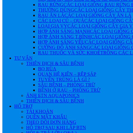
RAU RỪNG
CÁC LOẠI GIỐNG RAU RỪNG
THƯỜNG DÙNG
CÁC LOẠI GIỐNG CÂY 
RAU ĂN LÁ
CÁC LOẠI GIỐNG CÂY ĂN LÁ
CÁC LOẠI CỦ – QUẢ
CÁC LOẠI GIỐNG CÂ
LOẠI GIA VỴ
CÁC LOẠI GIỐNG CÂY GIA 
HỢP ÁNH SÁNG MẠNH
CÁC LOẠI GIỐNG 
HỢP ÁNH SÁNG T.BÌNH
CÁC LOẠI GIỐNG 
HỢP ÁNH SÁNG YẾU
CÁC LOẠI GIỐNG CÂ
CƯỜNG ĐỘ ÁNH SÁNG
CÁC LOẠI GIỐNG 
RAU THUỐC VÀ SỨC KHOẺ
TRỒNG CÁC L
TƯ VẤN
THIÊN ĐỊCH & SÂU BỆNH
BỌ RÙA
QUAN HỆ KIẾN – RỆP SÁP
TUYẾN TRÙNG LÀ GÌ ?
SÂU BỆNH – PHÒNG TRỪ
BỆNH Ở RAU – PHÒNG TRỪ
ẢNH БTN AQUAPONICS
THIÊN ĐỊCH & SÂU BỆNH
HỔ TRỢ
TÀI KHOẢN
QUÊN MẬT KHẨU
THEO DÕI ĐƠN HÀNG
HỔ TRỢ SAU KHI LẮP BTN
HỎI & TRẢ LỜI ( Q&A )