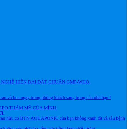
NGHỆ HIỆN ĐẠI ĐẶT CHUẨN GMP-WHO.
 hoa ngay trong phòng khách sang trọng của nhà bạn !
HEO THẪM MỸ CỦA MÌNH.
I.
ữu cơ BTN AQUAPONIC của bạn không xanh tốt và sâu bệnh
g còn phải lo giống cây trồng kém chất lượng.