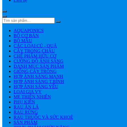
Liên hệ
AQUAPONICS
BỘ CƠ BẢN
BỘ MẪU
CÁC LOẠI CỦ - QUẢ
CÂY TRONG CHẬU
CHẾ PHẨM HỮU CƠ
CƯỜNG ĐỘ ÁNH SÁNG
DANH MỤC SẢN PHẨM
GIỐNG CÂY TRỒNG
HỢP ÁNH SÁNG MẠNH
HỢP ÁNH SÁNG T.BÌNH
HỢP ÁNH SÁNG YẾU
LOẠI GIA VỴ
MẸ THIÊN NHIÊN
PHỤ KIỆN
RAU ĂN LÁ
RAU RỪNG
RAU THUỐC VÀ SỨC KHOẺ
SẢN PHẨM