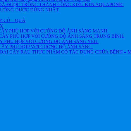
 ĐÃ ĐƯỢC TRỒNG THÀNH CÔNG KIỂU BTN AQUAPONIC
THƯỜNG ĐƯỢC DÙNG NHẤT
Y CỦ – QUẢ
VỴ
CÂY PHÙ HỢP VỚI CƯỜNG ĐỘ ÁNH SÁNG MẠNH.
CÂY PHÙ HỢP VỚI CƯỜNG ĐỘ ÁNH SÁNG TRUNG BÌNH.
Y PHÙ HỢP VỚI CƯỜNG ĐỘ ÁNH SÁNG YẾU.
CÂY PHÙ HỢP VỚI CƯỜNG ĐỘ ÁNH SÁNG.
OẠI CÂY RAU THỰC PHẨM CÓ TÁC DỤNG CHỮA BỆNH – 