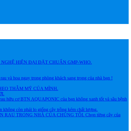
NGHỆ HIỆN ĐẠI ĐẶT CHUẨN GMP-WHO.
 hoa ngay trong phòng khách sang trọng của nhà bạn !
HEO THẪM MỸ CỦA MÌNH.
I.
ữu cơ BTN AQUAPONIC của bạn không xanh tốt và sâu bệnh
g còn phải lo giống cây trồng kém chất lượng.
AU TRONG NHÀ CỦA CHÚNG TÔI. Chọn từng cây của