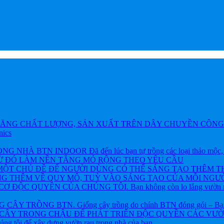
ĂNG CHẤT LƯỢNG, SẢN XUẤT TRÊN DÂY CHUYỀN CÔNG 
nics
BTN INDOOR Đã đến lúc bạn tự trồng các loại thảo mộc, rau và
TỪ ĐÓ LÀM NỀN TẲNG MỎ RỘNG THEO YÊU CẦU
ỘT CHỦ ĐỀ ĐỂ NGƯỜI DÙNG CÓ THỂ SÁNG TẠO THÊM T
NG THÊM VỀ QUY MÔ, TUỲ VÀO SÁNG TẠO CỦA MỖI NGƯỜ
ỘC QUYỀN CỦA CHÚNG TÔI. Bạn không còn lo lắng vườn rau h
 TRỒNG BTN. Giống cây trồng do chính BTN đóng gói – Bạn khôn
CÂY TRONG CHẬU ĐỂ PHÁT TRIỂN ĐỘC QUYỀN CÁC VƯỜN R
chúng tôi để xây dựng vườn rau trong nhà của bạn.