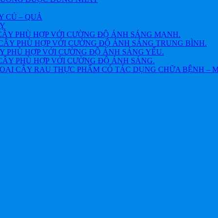
Y CỦ – QUẢ
VỴ
CÂY PHÙ HỢP VỚI CƯỜNG ĐỘ ÁNH SÁNG MẠNH.
CÂY PHÙ HỢP VỚI CƯỜNG ĐỘ ÁNH SÁNG TRUNG BÌNH.
Y PHÙ HỢP VỚI CƯỜNG ĐỘ ÁNH SÁNG YẾU.
CÂY PHÙ HỢP VỚI CƯỜNG ĐỘ ÁNH SÁNG.
OẠI CÂY RAU THỰC PHẨM CÓ TÁC DỤNG CHỮA BỆNH – 