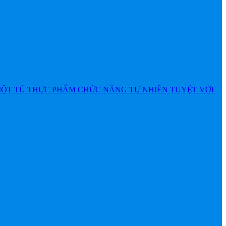
MỘT TỦ THỰC PHẨM CHỨC NĂNG TỰ NHIÊN TUYỆT VỜI