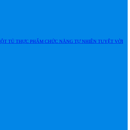
MỘT TỦ THỰC PHẨM CHỨC NĂNG TỰ NHIÊN TUYỆT VỜI