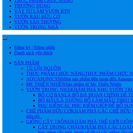
THỰC PHẨM CHỨC NĂNG
THƯỜNG DÙNG
VẬT TƯ LÀM VƯỜN BTN
VƯỜN RAU HỮU CƠ
VƯỜN SÂN THƯỢNG
VƯỜN TRONG NHÀ
Đăng ký / Đăng nhập
Danh sách yêu thích
SẢN PHẨM
TỦ CỘI NGUỒN
THỰC PHẨM CHỨC NĂNG
THỰC PHẨM CHỨC N
AQUAPONICS
Những sản phẩm liên quan đến Aquapo
MẸ THIÊN NHIÊN
Sản phẩm từ Mẹ Thiên Nhiên
VƯỜN TRONG NHÀ
KHÁM PHÁ KHU VƯỜN TRONG NHÀ 
BỘ CƠ BẢN
LÀ BỘ ĐÃ HOÀN CHỈNH ĐỂ 
BỘ MẪU
LÀ NHỮNG BỘ LÀM MẪU THEO M
PHỤ KIỆN
CÁC PHỤ KIỆM GIÚP ĐỂ BỔ SU
CHẾ PHẨM HỮU CƠ
KHÁM PHÁ CÁC CHẾ HỮU CƠ Đ
nữa rồi .
GIỐNG CÂY TRỒNG
KHÁM PHÁ THẾ GIỚI GIỐNG CÂY
CÂY TRONG CHẬU
KHÁM PHÁ CÁC LOẠI 
bạn, từng cây một, trong số tất cả các giống của 