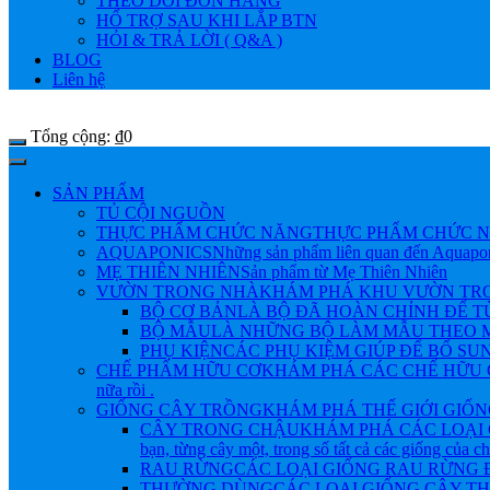
THEO DÕI ĐƠN HÀNG
HỔ TRỢ SAU KHI LẮP BTN
HỎI & TRẢ LỜI ( Q&A )
BLOG
Liên hệ
Tổng cộng:
₫
0
SẢN PHẨM
TỦ CỘI NGUỒN
THỰC PHẨM CHỨC NĂNG
THỰC PHẨM CHỨC N
AQUAPONICS
Những sản phẩm liên quan đến Aquapo
MẸ THIÊN NHIÊN
Sản phẩm từ Mẹ Thiên Nhiên
VƯỜN TRONG NHÀ
KHÁM PHÁ KHU VƯỜN TRONG NHÀ 
BỘ CƠ BẢN
LÀ BỘ ĐÃ HOÀN CHỈNH ĐỂ 
BỘ MẪU
LÀ NHỮNG BỘ LÀM MẪU THEO M
PHỤ KIỆN
CÁC PHỤ KIỆM GIÚP ĐỂ BỔ SU
CHẾ PHẨM HỮU CƠ
KHÁM PHÁ CÁC CHẾ HỮU CƠ Đ
nữa rồi .
GIỐNG CÂY TRỒNG
KHÁM PHÁ THẾ GIỚI GIỐNG CÂY
CÂY TRONG CHẬU
KHÁM PHÁ CÁC LOẠI 
bạn, từng cây một, trong số tất cả các giống của 
RAU RỪNG
CÁC LOẠI GIỐNG RAU RỪNG
THƯỜNG DÙNG
CÁC LOẠI GIỐNG CÂY 