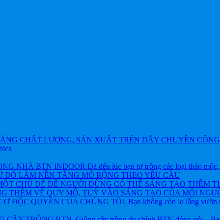
ĂNG CHẤT LƯỢNG, SẢN XUẤT TRÊN DÂY CHUYỀN CÔNG 
nics
BTN INDOOR Đã đến lúc bạn tự trồng các loại thảo mộc, rau và
TỪ ĐÓ LÀM NỀN TẲNG MỎ RỘNG THEO YÊU CẦU
ỘT CHỦ ĐỀ ĐỂ NGƯỜI DÙNG CÓ THỂ SÁNG TẠO THÊM T
NG THÊM VỀ QUY MÔ, TUỲ VÀO SÁNG TẠO CỦA MỖI NGƯỜ
ỘC QUYỀN CỦA CHÚNG TÔI. Bạn không còn lo lắng vườn rau h
 TRỒNG BTN. Giống cây trồng do chính BTN đóng gói – Bạn khôn