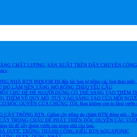
ĂNG CHẤT LƯỢNG, SẢN XUẤT TRÊN DÂY CHUYỀN CÔNG 
nics
BTN INDOOR Đã đến lúc bạn tự trồng các loại thảo mộc, rau và
TỪ ĐÓ LÀM NỀN TẲNG MỎ RỘNG THEO YÊU CẦU
ỘT CHỦ ĐỀ ĐỂ NGƯỜI DÙNG CÓ THỂ SÁNG TẠO THÊM T
NG THÊM VỀ QUY MÔ, TUỲ VÀO SÁNG TẠO CỦA MỖI NGƯỜ
ỘC QUYỀN CỦA CHÚNG TÔI. Bạn không còn lo lắng vườn rau h
 TRỒNG BTN. Giống cây trồng do chính BTN đóng gói – Bạn khôn
CÂY TRONG CHẬU ĐỂ PHÁT TRIỂN ĐỘC QUYỀN CÁC VƯỜN R
chúng tôi để xây dựng vườn rau trong nhà của bạn.
 ĐÃ ĐƯỢC TRỒNG THÀNH CÔNG KIỂU BTN AQUAPONIC
THƯỜNG ĐƯỢC DÙNG NHẤT