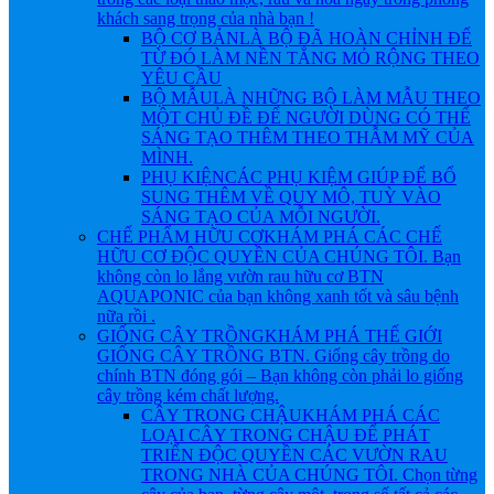
khách sang trọng của nhà bạn !
BỘ CƠ BẢN
LÀ BỘ ĐÃ HOÀN CHỈNH ĐỂ
TỪ ĐÓ LÀM NỀN TẲNG MỎ RỘNG THEO
YÊU CẦU
BỘ MẪU
LÀ NHỮNG BỘ LÀM MẪU THEO
MỘT CHỦ ĐỀ ĐỂ NGƯỜI DÙNG CÓ THỂ
SÁNG TẠO THÊM THEO THẪM MỸ CỦA
MÌNH.
PHỤ KIỆN
CÁC PHỤ KIỆM GIÚP ĐỂ BỔ
SUNG THÊM VỀ QUY MÔ, TUỲ VÀO
SÁNG TẠO CỦA MỖI NGƯỜI.
CHẾ PHẨM HỮU CƠ
KHÁM PHÁ CÁC CHẾ
HỮU CƠ ĐỘC QUYỀN CỦA CHÚNG TÔI. Bạn
không còn lo lắng vườn rau hữu cơ BTN
AQUAPONIC của bạn không xanh tốt và sâu bệnh
nữa rồi .
GIỐNG CÂY TRỒNG
KHÁM PHÁ THẾ GIỚI
GIỐNG CÂY TRỒNG BTN. Giống cây trồng do
chính BTN đóng gói – Bạn không còn phải lo giống
cây trồng kém chất lượng.
CÂY TRONG CHẬU
KHÁM PHÁ CÁC
LOẠI CÂY TRONG CHẬU ĐỂ PHÁT
TRIỂN ĐỘC QUYỀN CÁC VƯỜN RAU
TRONG NHÀ CỦA CHÚNG TÔI. Chọn từng