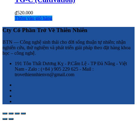
₫
520.000
Thêm vào giỏ hàng
Cty Cổ Phần Trở Về Thiên Nhiên
BTN — Công nghệ sinh thái cho đời sống thuận tự nhiên; nhận
nghiên cứu, thử nghiệm và phát triển giải pháp theo đặt hàng khoa
học – công nghệ.
191 Tôn Thất Dương Kỵ - P.Cẩm Lệ - TP Đà Nẵng - Việt
Nam - Zalo : (+84 ) 905 229 625 - Mail :
trovethiennhienvn@gmail.com