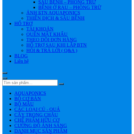
SÂU BỆNH – PHÒNG TRỪ
BỆNH Ở RAU – PHÒNG TRỪ
ẢNH БTN AQUAPONICS
THIÊN ĐỊCH & SÂU BỆNH
HỔ TRỢ
TÀI KHOẢN
QUÊN MẬT KHẨU
THEO DÕI ĐƠN HÀNG
HỔ TRỢ SAU KHI LẮP BTN
HỎI & TRẢ LỜI ( Q&A )
BLOG
Liên hệ
AQUAPONICS
BỘ CƠ BẢN
BỘ MẪU
CÁC LOẠI CỦ - QUẢ
CÂY TRONG CHẬU
CHẾ PHẨM HỮU CƠ
CƯỜNG ĐỘ ÁNH SÁNG
DANH MỤC SẢN PHẨM