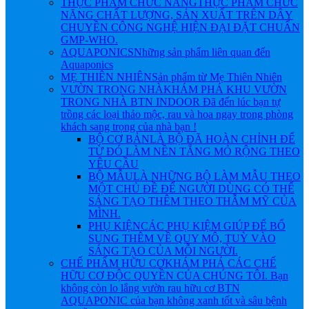
THỰC PHẨM CHỨC NĂNG
THỰC PHẨM CHỨC
NĂNG CHẤT LƯỢNG, SẢN XUẤT TRÊN DÂY
CHUYỀN CÔNG NGHỆ HIỆN ĐẠI ĐẶT CHUẨN
GMP-WHO.
AQUAPONICS
Những sản phẩm liên quan đến
Aquaponics
MẸ THIÊN NHIÊN
Sản phẩm từ Mẹ Thiên Nhiên
VƯỜN TRONG NHÀ
KHÁM PHÁ KHU VƯỜN
TRONG NHÀ BTN INDOOR Đã đến lúc bạn tự
trồng các loại thảo mộc, rau và hoa ngay trong phòng
khách sang trọng của nhà bạn !
BỘ CƠ BẢN
LÀ BỘ ĐÃ HOÀN CHỈNH ĐỂ
TỪ ĐÓ LÀM NỀN TẲNG MỎ RỘNG THEO
YÊU CẦU
BỘ MẪU
LÀ NHỮNG BỘ LÀM MẪU THEO
MỘT CHỦ ĐỀ ĐỂ NGƯỜI DÙNG CÓ THỂ
SÁNG TẠO THÊM THEO THẪM MỸ CỦA
MÌNH.
PHỤ KIỆN
CÁC PHỤ KIỆM GIÚP ĐỂ BỔ
SUNG THÊM VỀ QUY MÔ, TUỲ VÀO
SÁNG TẠO CỦA MỖI NGƯỜI.
CHẾ PHẨM HỮU CƠ
KHÁM PHÁ CÁC CHẾ
HỮU CƠ ĐỘC QUYỀN CỦA CHÚNG TÔI. Bạn
không còn lo lắng vườn rau hữu cơ BTN
AQUAPONIC của bạn không xanh tốt và sâu bệnh