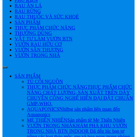
PHỤ KIỆN
RAU ĂN LÁ
RAU RỪNG
RAU THUỐC VÀ SỨC KHOẺ
SẢN PHẨM
THỰC PHẨM CHỨC NĂNG
THƯỜNG DÙNG
VẬT TƯ LÀM VƯỜN BTN
VƯỜN RAU HỮU CƠ
VƯỜN SÂN THƯỢNG
VƯỜN TRONG NHÀ
SẢN PHẨM
TỦ CỘI NGUỒN
THỰC PHẨM CHỨC NĂNG
THỰC PHẨM CHỨC
NĂNG CHẤT LƯỢNG, SẢN XUẤT TRÊN DÂY
CHUYỀN CÔNG NGHỆ HIỆN ĐẠI ĐẶT CHUẨN
GMP-WHO.
AQUAPONICS
Những sản phẩm liên quan đến
Aquaponics
MẸ THIÊN NHIÊN
Sản phẩm từ Mẹ Thiên Nhiên
VƯỜN TRONG NHÀ
KHÁM PHÁ KHU VƯỜN
TRONG NHÀ BTN INDOOR Đã đến lúc bạn tự
trồng các loại thảo mộc, rau và hoa ngay trong phòng