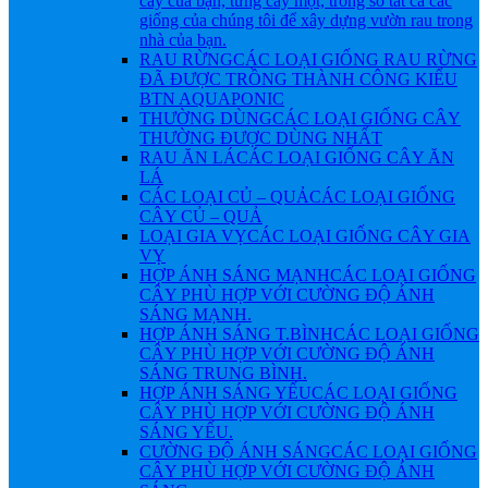
cây của bạn, từng cây một, trong số tất cả các
giống của chúng tôi để xây dựng vườn rau trong
nhà của bạn.
RAU RỪNG
CÁC LOẠI GIỐNG RAU RỪNG
ĐÃ ĐƯỢC TRỒNG THÀNH CÔNG KIỂU
BTN AQUAPONIC
THƯỜNG DÙNG
CÁC LOẠI GIỐNG CÂY
THƯỜNG ĐƯỢC DÙNG NHẤT
RAU ĂN LÁ
CÁC LOẠI GIỐNG CÂY ĂN
LÁ
CÁC LOẠI CỦ – QUẢ
CÁC LOẠI GIỐNG
CÂY CỦ – QUẢ
LOẠI GIA VỴ
CÁC LOẠI GIỐNG CÂY GIA
VỴ
HỢP ÁNH SÁNG MẠNH
CÁC LOẠI GIỐNG
CÂY PHÙ HỢP VỚI CƯỜNG ĐỘ ÁNH
SÁNG MẠNH.
HỢP ÁNH SÁNG T.BÌNH
CÁC LOẠI GIỐNG
CÂY PHÙ HỢP VỚI CƯỜNG ĐỘ ÁNH
SÁNG TRUNG BÌNH.
HỢP ÁNH SÁNG YẾU
CÁC LOẠI GIỐNG
CÂY PHÙ HỢP VỚI CƯỜNG ĐỘ ÁNH
SÁNG YẾU.
CƯỜNG ĐỘ ÁNH SÁNG
CÁC LOẠI GIỐNG
CÂY PHÙ HỢP VỚI CƯỜNG ĐỘ ÁNH