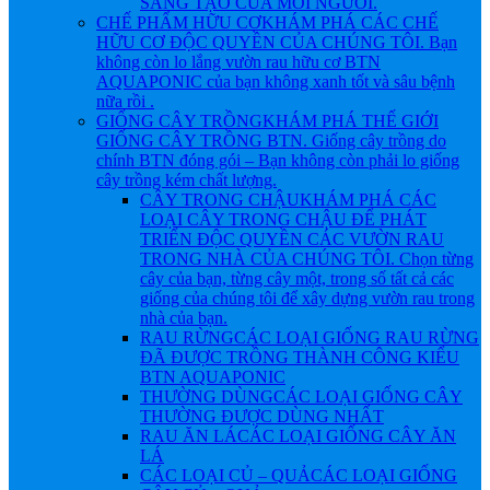
SÁNG TẠO CỦA MỖI NGƯỜI.
CHẾ PHẨM HỮU CƠ
KHÁM PHÁ CÁC CHẾ
HỮU CƠ ĐỘC QUYỀN CỦA CHÚNG TÔI. Bạn
không còn lo lắng vườn rau hữu cơ BTN
AQUAPONIC của bạn không xanh tốt và sâu bệnh
nữa rồi .
GIỐNG CÂY TRỒNG
KHÁM PHÁ THẾ GIỚI
GIỐNG CÂY TRỒNG BTN. Giống cây trồng do
chính BTN đóng gói – Bạn không còn phải lo giống
cây trồng kém chất lượng.
CÂY TRONG CHẬU
KHÁM PHÁ CÁC
LOẠI CÂY TRONG CHẬU ĐỂ PHÁT
TRIỂN ĐỘC QUYỀN CÁC VƯỜN RAU
TRONG NHÀ CỦA CHÚNG TÔI. Chọn từng
cây của bạn, từng cây một, trong số tất cả các
giống của chúng tôi để xây dựng vườn rau trong
nhà của bạn.
RAU RỪNG
CÁC LOẠI GIỐNG RAU RỪNG
ĐÃ ĐƯỢC TRỒNG THÀNH CÔNG KIỂU
BTN AQUAPONIC
THƯỜNG DÙNG
CÁC LOẠI GIỐNG CÂY
THƯỜNG ĐƯỢC DÙNG NHẤT
RAU ĂN LÁ
CÁC LOẠI GIỐNG CÂY ĂN
LÁ
CÁC LOẠI CỦ – QUẢ
CÁC LOẠI GIỐNG