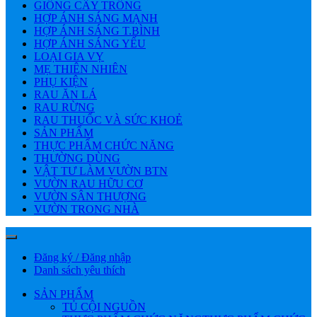
GIỐNG CÂY TRỒNG
HỢP ÁNH SÁNG MẠNH
HỢP ÁNH SÁNG T.BÌNH
HỢP ÁNH SÁNG YẾU
LOẠI GIA VỴ
MẸ THIÊN NHIÊN
PHỤ KIỆN
RAU ĂN LÁ
RAU RỪNG
RAU THUỐC VÀ SỨC KHOẺ
SẢN PHẨM
THỰC PHẨM CHỨC NĂNG
THƯỜNG DÙNG
VẬT TƯ LÀM VƯỜN BTN
VƯỜN RAU HỮU CƠ
VƯỜN SÂN THƯỢNG
VƯỜN TRONG NHÀ
Đăng ký / Đăng nhập
Danh sách yêu thích
SẢN PHẨM
TỦ CỘI NGUỒN