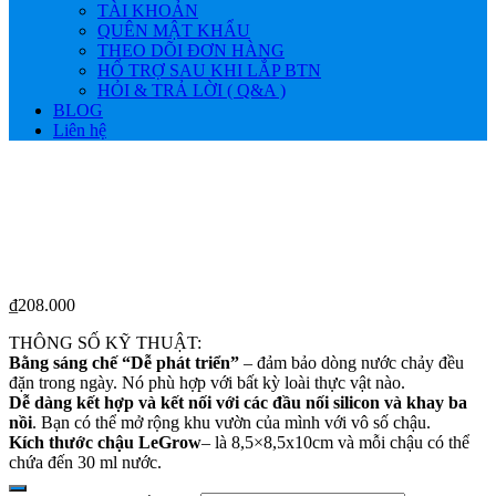
TÀI KHOẢN
QUÊN MẬT KHẨU
THEO DÕI ĐƠN HÀNG
HỔ TRỢ SAU KHI LẮP BTN
HỎI & TRẢ LỜI ( Q&A )
BLOG
Liên hệ
₫
208.000
THÔNG SỐ KỸ THUẬT:
Bằng sáng chế “Dễ phát triển”
– đảm bảo dòng nước chảy đều
đặn trong ngày. Nó phù hợp với bất kỳ loài thực vật nào.
Dễ dàng kết hợp và kết nối với các đầu nối silicon và khay ba
nồi
. Bạn có thể mở rộng khu vườn của mình với vô số chậu.
Kích thước chậu LeGrow
– là 8,5×8,5x10cm và mỗi chậu có thể
chứa đến 30 ml nước.