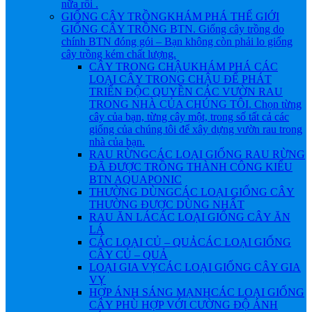
nữa rồi .
GIỐNG CÂY TRỒNG
KHÁM PHÁ THẾ GIỚI
GIỐNG CÂY TRỒNG BTN. Giống cây trồng do
chính BTN đóng gói – Bạn không còn phải lo giống
cây trồng kém chất lượng.
CÂY TRONG CHẬU
KHÁM PHÁ CÁC
LOẠI CÂY TRONG CHẬU ĐỂ PHÁT
TRIỂN ĐỘC QUYỀN CÁC VƯỜN RAU
TRONG NHÀ CỦA CHÚNG TÔI. Chọn từng
cây của bạn, từng cây một, trong số tất cả các
giống của chúng tôi để xây dựng vườn rau trong
nhà của bạn.
RAU RỪNG
CÁC LOẠI GIỐNG RAU RỪNG
ĐÃ ĐƯỢC TRỒNG THÀNH CÔNG KIỂU
BTN AQUAPONIC
THƯỜNG DÙNG
CÁC LOẠI GIỐNG CÂY
THƯỜNG ĐƯỢC DÙNG NHẤT
RAU ĂN LÁ
CÁC LOẠI GIỐNG CÂY ĂN
LÁ
CÁC LOẠI CỦ – QUẢ
CÁC LOẠI GIỐNG
CÂY CỦ – QUẢ
LOẠI GIA VỴ
CÁC LOẠI GIỐNG CÂY GIA
VỴ
HỢP ÁNH SÁNG MẠNH
CÁC LOẠI GIỐNG
CÂY PHÙ HỢP VỚI CƯỜNG ĐỘ ÁNH