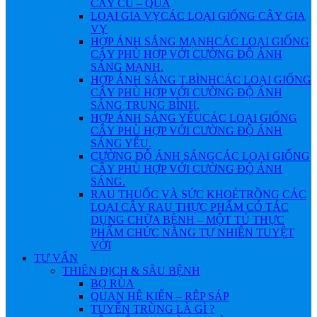
CÂY CỦ – QUẢ
LOẠI GIA VỴ
CÁC LOẠI GIỐNG CÂY GIA
VỴ
HỢP ÁNH SÁNG MẠNH
CÁC LOẠI GIỐNG
CÂY PHÙ HỢP VỚI CƯỜNG ĐỘ ÁNH
SÁNG MẠNH.
HỢP ÁNH SÁNG T.BÌNH
CÁC LOẠI GIỐNG
CÂY PHÙ HỢP VỚI CƯỜNG ĐỘ ÁNH
SÁNG TRUNG BÌNH.
HỢP ÁNH SÁNG YẾU
CÁC LOẠI GIỐNG
CÂY PHÙ HỢP VỚI CƯỜNG ĐỘ ÁNH
SÁNG YẾU.
CƯỜNG ĐỘ ÁNH SÁNG
CÁC LOẠI GIỐNG
CÂY PHÙ HỢP VỚI CƯỜNG ĐỘ ÁNH
SÁNG.
RAU THUỐC VÀ SỨC KHOẺ
TRỒNG CÁC
LOẠI CÂY RAU THỰC PHẨM CÓ TÁC
DỤNG CHỮA BỆNH – MỘT TỦ THỰC
PHẨM CHỨC NĂNG TỰ NHIÊN TUYỆT
VỜI
TƯ VẤN
THIÊN ĐỊCH & SÂU BỆNH
BỌ RÙA
QUAN HỆ KIẾN – RỆP SÁP
TUYẾN TRÙNG LÀ GÌ ?