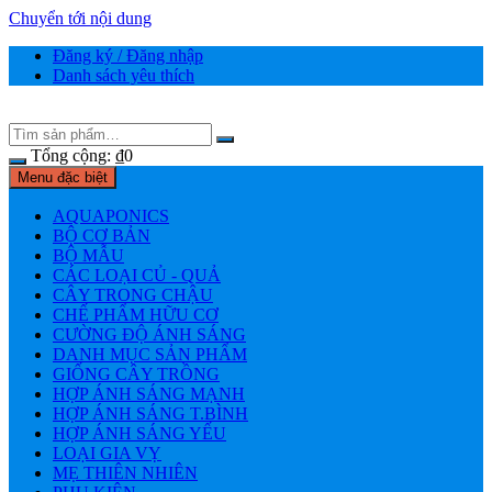
Chuyển tới nội dung
Đăng ký / Đăng nhập
Danh sách yêu thích
Tổng cộng:
₫
0
Menu đặc biệt
AQUAPONICS
BỘ CƠ BẢN
BỘ MẪU
CÁC LOẠI CỦ - QUẢ
CÂY TRONG CHẬU
CHẾ PHẨM HỮU CƠ
CƯỜNG ĐỘ ÁNH SÁNG
DANH MỤC SẢN PHẨM
GIỐNG CÂY TRỒNG
HỢP ÁNH SÁNG MẠNH
HỢP ÁNH SÁNG T.BÌNH
HỢP ÁNH SÁNG YẾU
LOẠI GIA VỴ
MẸ THIÊN NHIÊN