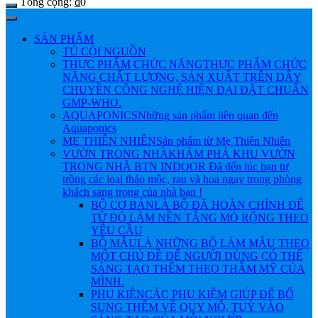
Tổng cộng:
₫
0
SẢN PHẨM
TỦ CỘI NGUỒN
THỰC PHẨM CHỨC NĂNG
THỰC PHẨM CHỨC
NĂNG CHẤT LƯỢNG, SẢN XUẤT TRÊN DÂY
CHUYỀN CÔNG NGHỆ HIỆN ĐẠI ĐẶT CHUẨN
GMP-WHO.
AQUAPONICS
Những sản phẩm liên quan đến
Aquaponics
MẸ THIÊN NHIÊN
Sản phẩm từ Mẹ Thiên Nhiên
VƯỜN TRONG NHÀ
KHÁM PHÁ KHU VƯỜN
TRONG NHÀ BTN INDOOR Đã đến lúc bạn tự
trồng các loại thảo mộc, rau và hoa ngay trong phòng
khách sang trọng của nhà bạn !
BỘ CƠ BẢN
LÀ BỘ ĐÃ HOÀN CHỈNH ĐỂ
TỪ ĐÓ LÀM NỀN TẲNG MỎ RỘNG THEO
YÊU CẦU
BỘ MẪU
LÀ NHỮNG BỘ LÀM MẪU THEO
MỘT CHỦ ĐỀ ĐỂ NGƯỜI DÙNG CÓ THỂ
SÁNG TẠO THÊM THEO THẪM MỸ CỦA
MÌNH.
PHỤ KIỆN
CÁC PHỤ KIỆM GIÚP ĐỂ BỔ
SUNG THÊM VỀ QUY MÔ, TUỲ VÀO