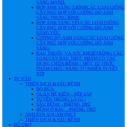
SÁNG MẠNH.
HỢP ÁNH SÁNG T.BÌNH
CÁC LOẠI GIỐNG
CÂY PHÙ HỢP VỚI CƯỜNG ĐỘ ÁNH
SÁNG TRUNG BÌNH.
HỢP ÁNH SÁNG YẾU
CÁC LOẠI GIỐNG
CÂY PHÙ HỢP VỚI CƯỜNG ĐỘ ÁNH
SÁNG YẾU.
CƯỜNG ĐỘ ÁNH SÁNG
CÁC LOẠI GIỐNG
CÂY PHÙ HỢP VỚI CƯỜNG ĐỘ ÁNH
SÁNG.
RAU THUỐC VÀ SỨC KHOẺ
TRỒNG CÁC
LOẠI CÂY RAU THỰC PHẨM CÓ TÁC
DỤNG CHỮA BỆNH – MỘT TỦ THỰC
PHẨM CHỨC NĂNG TỰ NHIÊN TUYỆT
VỜI
TƯ VẤN
THIÊN ĐỊCH & SÂU BỆNH
BỌ RÙA
QUAN HỆ KIẾN – RỆP SÁP
TUYẾN TRÙNG LÀ GÌ ?
SÂU BỆNH – PHÒNG TRỪ
BỆNH Ở RAU – PHÒNG TRỪ
ẢNH БTN AQUAPONICS
THIÊN ĐỊCH & SÂU BỆNH
HỔ TRỢ