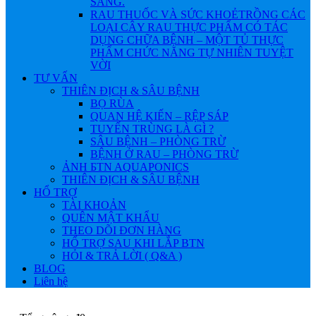
SÁNG.
RAU THUỐC VÀ SỨC KHOẺ
TRỒNG CÁC
LOẠI CÂY RAU THỰC PHẨM CÓ TÁC
DỤNG CHỮA BỆNH – MỘT TỦ THỰC
PHẨM CHỨC NĂNG TỰ NHIÊN TUYỆT
VỜI
TƯ VẤN
THIÊN ĐỊCH & SÂU BỆNH
BỌ RÙA
QUAN HỆ KIẾN – RỆP SÁP
TUYẾN TRÙNG LÀ GÌ ?
SÂU BỆNH – PHÒNG TRỪ
BỆNH Ở RAU – PHÒNG TRỪ
ẢNH БTN AQUAPONICS
THIÊN ĐỊCH & SÂU BỆNH
HỔ TRỢ
TÀI KHOẢN
QUÊN MẬT KHẨU
THEO DÕI ĐƠN HÀNG
HỔ TRỢ SAU KHI LẮP BTN
HỎI & TRẢ LỜI ( Q&A )
BLOG
Liên hệ