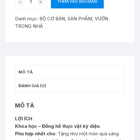
THÊM VÀO GIỎ HÀNG
S
(Science)
Danh mục:
BỘ CƠ BẢN
,
SẢN PHẨM
,
VƯỜN
số
TRONG NHÀ
lượng
MÔ TẢ
ĐÁNH GIÁ (0)
MÔ TẢ
LỢI ÍCH
Khoa học – Đồng hồ thực vật kỳ diệu
Phù hợp nhất cho
: Tặng như một món quà sáng