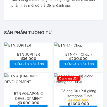
phẩm này mới có thể để lại đánh giá.
SẢN PHẨM TƯƠNG TỰ
BTN JUPITER
BTN-17 ( Chóp )
₫
36.000
₫
200.000
THÊM VÀO GIỎ HÀNG
THÊM VÀO GIỎ HÀNG
Đang ưu đãi!
Tổ ong Dú (Rú) giống
BTN AQUAPONIC
Lisotrigona Furva
DEVELOPMENT
Giá
₫
2.000.000
₫
3.900.000
gốc
Giá
₫
1.600.000