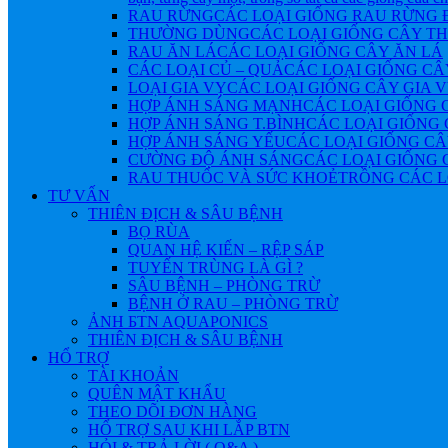
RAU RỪNG
CÁC LOẠI GIỐNG RAU RỪNG
THƯỜNG DÙNG
CÁC LOẠI GIỐNG CÂY 
RAU ĂN LÁ
CÁC LOẠI GIỐNG CÂY ĂN LÁ
CÁC LOẠI CỦ – QUẢ
CÁC LOẠI GIỐNG CÂ
LOẠI GIA VỴ
CÁC LOẠI GIỐNG CÂY GIA 
HỢP ÁNH SÁNG MẠNH
CÁC LOẠI GIỐNG 
HỢP ÁNH SÁNG T.BÌNH
CÁC LOẠI GIỐNG 
HỢP ÁNH SÁNG YẾU
CÁC LOẠI GIỐNG CÂ
CƯỜNG ĐỘ ÁNH SÁNG
CÁC LOẠI GIỐNG 
RAU THUỐC VÀ SỨC KHOẺ
TRỒNG CÁC L
TƯ VẤN
THIÊN ĐỊCH & SÂU BỆNH
BỌ RÙA
QUAN HỆ KIẾN – RỆP SÁP
TUYẾN TRÙNG LÀ GÌ ?
SÂU BỆNH – PHÒNG TRỪ
BỆNH Ở RAU – PHÒNG TRỪ
ẢNH БTN AQUAPONICS
THIÊN ĐỊCH & SÂU BỆNH
HỔ TRỢ
TÀI KHOẢN
QUÊN MẬT KHẨU
THEO DÕI ĐƠN HÀNG
HỔ TRỢ SAU KHI LẮP BTN
HỎI & TRẢ LỜI ( Q&A )