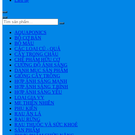
Liên hệ
AQUAPONICS
BỘ CƠ BẢN
BỘ MẪU
CÁC LOẠI CỦ - QUẢ
CÂY TRONG CHẬU
CHẾ PHẨM HỮU CƠ
CƯỜNG ĐỘ ÁNH SÁNG
DANH MỤC SẢN PHẨM
GIỐNG CÂY TRỒNG
HỢP ÁNH SÁNG MẠNH
HỢP ÁNH SÁNG T.BÌNH
HỢP ÁNH SÁNG YẾU
LOẠI GIA VỴ
MẸ THIÊN NHIÊN
PHỤ KIỆN
RAU ĂN LÁ
RAU RỪNG
RAU THUỐC VÀ SỨC KHOẺ
SẢN PHẨM