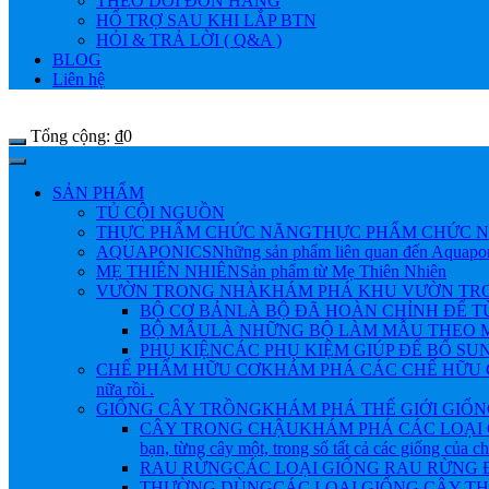
THEO DÕI ĐƠN HÀNG
HỔ TRỢ SAU KHI LẮP BTN
HỎI & TRẢ LỜI ( Q&A )
BLOG
Liên hệ
Tổng cộng:
₫
0
SẢN PHẨM
TỦ CỘI NGUỒN
THỰC PHẨM CHỨC NĂNG
THỰC PHẨM CHỨC N
AQUAPONICS
Những sản phẩm liên quan đến Aquapo
MẸ THIÊN NHIÊN
Sản phẩm từ Mẹ Thiên Nhiên
VƯỜN TRONG NHÀ
KHÁM PHÁ KHU VƯỜN TRONG NHÀ 
BỘ CƠ BẢN
LÀ BỘ ĐÃ HOÀN CHỈNH ĐỂ 
BỘ MẪU
LÀ NHỮNG BỘ LÀM MẪU THEO M
PHỤ KIỆN
CÁC PHỤ KIỆM GIÚP ĐỂ BỔ SU
CHẾ PHẨM HỮU CƠ
KHÁM PHÁ CÁC CHẾ HỮU CƠ Đ
nữa rồi .
GIỐNG CÂY TRỒNG
KHÁM PHÁ THẾ GIỚI GIỐNG CÂY
CÂY TRONG CHẬU
KHÁM PHÁ CÁC LOẠI 
bạn, từng cây một, trong số tất cả các giống của 
RAU RỪNG
CÁC LOẠI GIỐNG RAU RỪNG
THƯỜNG DÙNG
CÁC LOẠI GIỐNG CÂY 