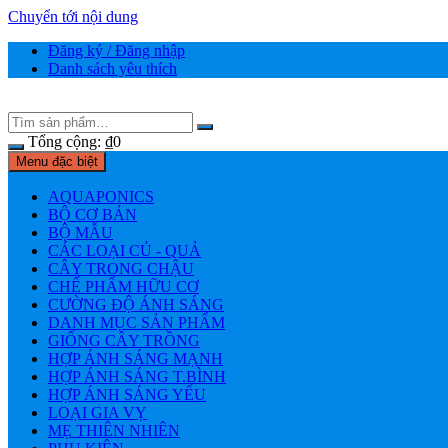
Chuyển tới nội dung
Đăng ký / Đăng nhập
Danh sách yêu thích
Tổng cộng:
₫
0
Menu đặc biệt
AQUAPONICS
BỘ CƠ BẢN
BỘ MẪU
CÁC LOẠI CỦ - QUẢ
CÂY TRONG CHẬU
CHẾ PHẨM HỮU CƠ
CƯỜNG ĐỘ ÁNH SÁNG
DANH MỤC SẢN PHẨM
GIỐNG CÂY TRỒNG
HỢP ÁNH SÁNG MẠNH
HỢP ÁNH SÁNG T.BÌNH
HỢP ÁNH SÁNG YẾU
LOẠI GIA VỴ
MẸ THIÊN NHIÊN