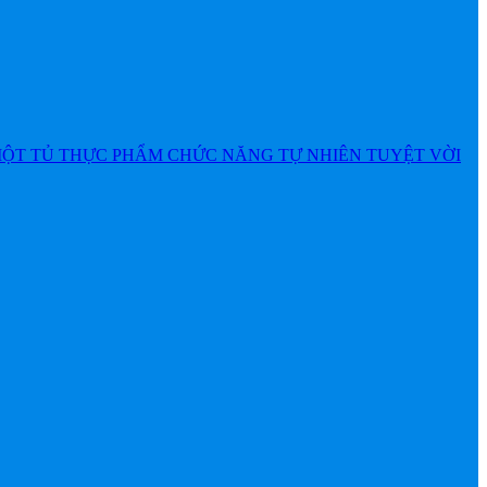
MỘT TỦ THỰC PHẨM CHỨC NĂNG TỰ NHIÊN TUYỆT VỜI