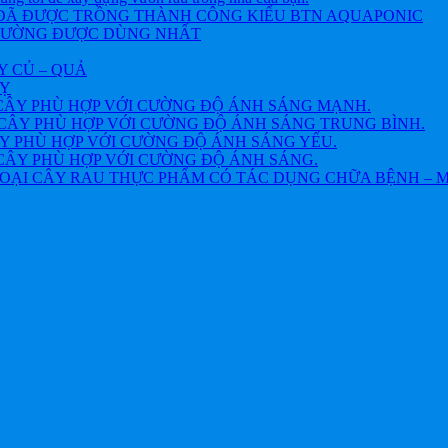
 ĐÃ ĐƯỢC TRỒNG THÀNH CÔNG KIỂU BTN AQUAPONIC
THƯỜNG ĐƯỢC DÙNG NHẤT
Y CỦ – QUẢ
VỴ
CÂY PHÙ HỢP VỚI CƯỜNG ĐỘ ÁNH SÁNG MẠNH.
CÂY PHÙ HỢP VỚI CƯỜNG ĐỘ ÁNH SÁNG TRUNG BÌNH.
Y PHÙ HỢP VỚI CƯỜNG ĐỘ ÁNH SÁNG YẾU.
CÂY PHÙ HỢP VỚI CƯỜNG ĐỘ ÁNH SÁNG.
OẠI CÂY RAU THỰC PHẨM CÓ TÁC DỤNG CHỮA BỆNH – 