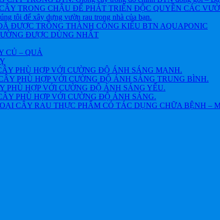
CÂY TRONG CHẬU ĐỂ PHÁT TRIỂN ĐỘC QUYỀN CÁC VƯỜN R
chúng tôi để xây dựng vườn rau trong nhà của bạn.
 ĐÃ ĐƯỢC TRỒNG THÀNH CÔNG KIỂU BTN AQUAPONIC
THƯỜNG ĐƯỢC DÙNG NHẤT
Y CỦ – QUẢ
VỴ
CÂY PHÙ HỢP VỚI CƯỜNG ĐỘ ÁNH SÁNG MẠNH.
CÂY PHÙ HỢP VỚI CƯỜNG ĐỘ ÁNH SÁNG TRUNG BÌNH.
Y PHÙ HỢP VỚI CƯỜNG ĐỘ ÁNH SÁNG YẾU.
CÂY PHÙ HỢP VỚI CƯỜNG ĐỘ ÁNH SÁNG.
OẠI CÂY RAU THỰC PHẨM CÓ TÁC DỤNG CHỮA BỆNH – 