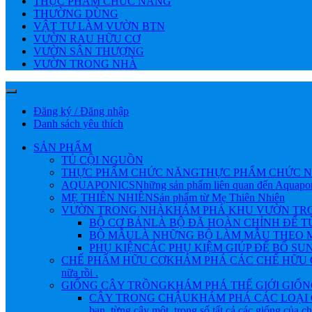
THỰC PHẨM CHỨC NĂNG
THƯỜNG DÙNG
VẬT TƯ LÀM VƯỜN BTN
VƯỜN RAU HỮU CƠ
VƯỜN SÂN THƯỢNG
VƯỜN TRONG NHÀ
Đăng ký / Đăng nhập
Danh sách yêu thích
SẢN PHẨM
TỦ CỘI NGUỒN
THỰC PHẨM CHỨC NĂNG
THỰC PHẨM CHỨC N
AQUAPONICS
Những sản phẩm liên quan đến Aquapo
MẸ THIÊN NHIÊN
Sản phẩm từ Mẹ Thiên Nhiên
VƯỜN TRONG NHÀ
KHÁM PHÁ KHU VƯỜN TRONG NHÀ 
BỘ CƠ BẢN
LÀ BỘ ĐÃ HOÀN CHỈNH ĐỂ 
BỘ MẪU
LÀ NHỮNG BỘ LÀM MẪU THEO M
PHỤ KIỆN
CÁC PHỤ KIỆM GIÚP ĐỂ BỔ SU
CHẾ PHẨM HỮU CƠ
KHÁM PHÁ CÁC CHẾ HỮU CƠ Đ
nữa rồi .
GIỐNG CÂY TRỒNG
KHÁM PHÁ THẾ GIỚI GIỐNG CÂY
CÂY TRONG CHẬU
KHÁM PHÁ CÁC LOẠI 
bạn, từng cây một, trong số tất cả các giống của 