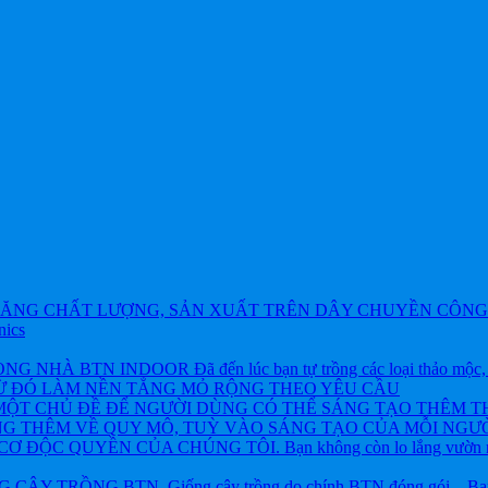
ĂNG CHẤT LƯỢNG, SẢN XUẤT TRÊN DÂY CHUYỀN CÔNG 
nics
BTN INDOOR Đã đến lúc bạn tự trồng các loại thảo mộc, rau và
TỪ ĐÓ LÀM NỀN TẲNG MỎ RỘNG THEO YÊU CẦU
ỘT CHỦ ĐỀ ĐỂ NGƯỜI DÙNG CÓ THỂ SÁNG TẠO THÊM T
NG THÊM VỀ QUY MÔ, TUỲ VÀO SÁNG TẠO CỦA MỖI NGƯỜ
ỘC QUYỀN CỦA CHÚNG TÔI. Bạn không còn lo lắng vườn rau h
 TRỒNG BTN. Giống cây trồng do chính BTN đóng gói – Bạn khôn