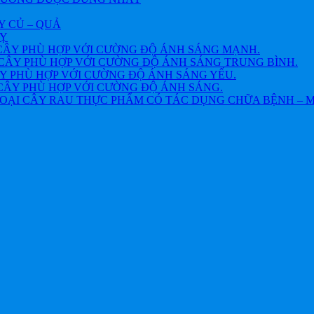
Y CỦ – QUẢ
VỴ
CÂY PHÙ HỢP VỚI CƯỜNG ĐỘ ÁNH SÁNG MẠNH.
CÂY PHÙ HỢP VỚI CƯỜNG ĐỘ ÁNH SÁNG TRUNG BÌNH.
Y PHÙ HỢP VỚI CƯỜNG ĐỘ ÁNH SÁNG YẾU.
CÂY PHÙ HỢP VỚI CƯỜNG ĐỘ ÁNH SÁNG.
OẠI CÂY RAU THỰC PHẨM CÓ TÁC DỤNG CHỮA BỆNH – 