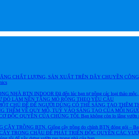
ĂNG CHẤT LƯỢNG, SẢN XUẤT TRÊN DÂY CHUYỀN CÔNG 
nics
BTN INDOOR Đã đến lúc bạn tự trồng các loại thảo mộc, rau và
TỪ ĐÓ LÀM NỀN TẲNG MỎ RỘNG THEO YÊU CẦU
ỘT CHỦ ĐỀ ĐỂ NGƯỜI DÙNG CÓ THỂ SÁNG TẠO THÊM T
NG THÊM VỀ QUY MÔ, TUỲ VÀO SÁNG TẠO CỦA MỖI NGƯỜ
ỘC QUYỀN CỦA CHÚNG TÔI. Bạn không còn lo lắng vườn rau h
 TRỒNG BTN. Giống cây trồng do chính BTN đóng gói – Bạn khôn
CÂY TRONG CHẬU ĐỂ PHÁT TRIỂN ĐỘC QUYỀN CÁC VƯỜN R
chúng tôi để xây dựng vườn rau trong nhà của bạn.