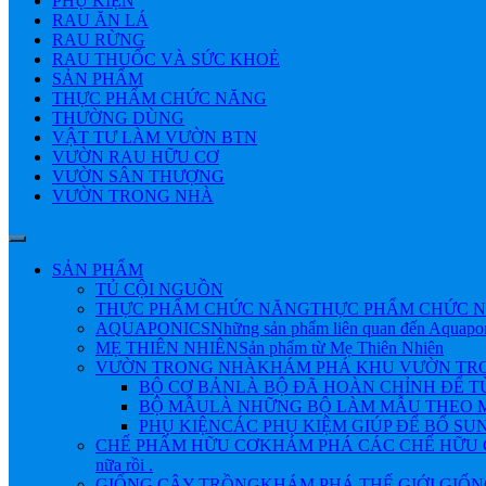
PHỤ KIỆN
RAU ĂN LÁ
RAU RỪNG
RAU THUỐC VÀ SỨC KHOẺ
SẢN PHẨM
THỰC PHẨM CHỨC NĂNG
THƯỜNG DÙNG
VẬT TƯ LÀM VƯỜN BTN
VƯỜN RAU HỮU CƠ
VƯỜN SÂN THƯỢNG
VƯỜN TRONG NHÀ
SẢN PHẨM
TỦ CỘI NGUỒN
THỰC PHẨM CHỨC NĂNG
THỰC PHẨM CHỨC N
AQUAPONICS
Những sản phẩm liên quan đến Aquapo
MẸ THIÊN NHIÊN
Sản phẩm từ Mẹ Thiên Nhiên
VƯỜN TRONG NHÀ
KHÁM PHÁ KHU VƯỜN TRONG NHÀ 
BỘ CƠ BẢN
LÀ BỘ ĐÃ HOÀN CHỈNH ĐỂ 
BỘ MẪU
LÀ NHỮNG BỘ LÀM MẪU THEO M
PHỤ KIỆN
CÁC PHỤ KIỆM GIÚP ĐỂ BỔ SU
CHẾ PHẨM HỮU CƠ
KHÁM PHÁ CÁC CHẾ HỮU CƠ Đ
nữa rồi .
GIỐNG CÂY TRỒNG
KHÁM PHÁ THẾ GIỚI GIỐNG CÂY