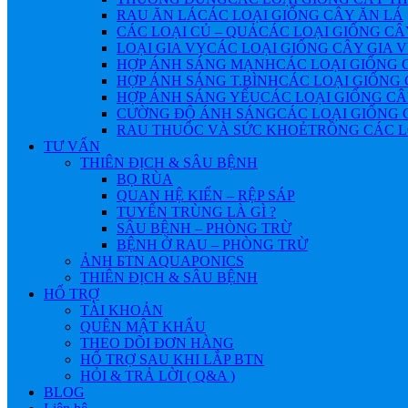
RAU ĂN LÁ
CÁC LOẠI GIỐNG CÂY ĂN LÁ
CÁC LOẠI CỦ – QUẢ
CÁC LOẠI GIỐNG CÂ
LOẠI GIA VỴ
CÁC LOẠI GIỐNG CÂY GIA 
HỢP ÁNH SÁNG MẠNH
CÁC LOẠI GIỐNG 
HỢP ÁNH SÁNG T.BÌNH
CÁC LOẠI GIỐNG 
HỢP ÁNH SÁNG YẾU
CÁC LOẠI GIỐNG CÂ
CƯỜNG ĐỘ ÁNH SÁNG
CÁC LOẠI GIỐNG 
RAU THUỐC VÀ SỨC KHOẺ
TRỒNG CÁC L
TƯ VẤN
THIÊN ĐỊCH & SÂU BỆNH
BỌ RÙA
QUAN HỆ KIẾN – RỆP SÁP
TUYẾN TRÙNG LÀ GÌ ?
SÂU BỆNH – PHÒNG TRỪ
BỆNH Ở RAU – PHÒNG TRỪ
ẢNH БTN AQUAPONICS
THIÊN ĐỊCH & SÂU BỆNH
HỔ TRỢ
TÀI KHOẢN
QUÊN MẬT KHẨU
THEO DÕI ĐƠN HÀNG
HỔ TRỢ SAU KHI LẮP BTN
HỎI & TRẢ LỜI ( Q&A )
BLOG