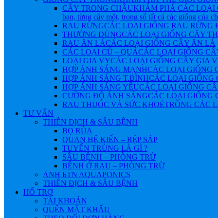
CÂY TRONG CHẬU
KHÁM PHÁ CÁC LOẠI 
bạn, từng cây một, trong số tất cả các giống của 
RAU RỪNG
CÁC LOẠI GIỐNG RAU RỪNG
THƯỜNG DÙNG
CÁC LOẠI GIỐNG CÂY 
RAU ĂN LÁ
CÁC LOẠI GIỐNG CÂY ĂN LÁ
CÁC LOẠI CỦ – QUẢ
CÁC LOẠI GIỐNG CÂ
LOẠI GIA VỴ
CÁC LOẠI GIỐNG CÂY GIA 
HỢP ÁNH SÁNG MẠNH
CÁC LOẠI GIỐNG 
HỢP ÁNH SÁNG T.BÌNH
CÁC LOẠI GIỐNG 
HỢP ÁNH SÁNG YẾU
CÁC LOẠI GIỐNG CÂ
CƯỜNG ĐỘ ÁNH SÁNG
CÁC LOẠI GIỐNG 
RAU THUỐC VÀ SỨC KHOẺ
TRỒNG CÁC L
TƯ VẤN
THIÊN ĐỊCH & SÂU BỆNH
BỌ RÙA
QUAN HỆ KIẾN – RỆP SÁP
TUYẾN TRÙNG LÀ GÌ ?
SÂU BỆNH – PHÒNG TRỪ
BỆNH Ở RAU – PHÒNG TRỪ
ẢNH БTN AQUAPONICS
THIÊN ĐỊCH & SÂU BỆNH
HỔ TRỢ
TÀI KHOẢN
QUÊN MẬT KHẨU