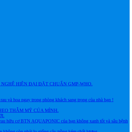
NGHỆ HIỆN ĐẠI ĐẶT CHUẨN GMP-WHO.
 hoa ngay trong phòng khách sang trọng của nhà bạn !
HEO THẪM MỸ CỦA MÌNH.
I.
ữu cơ BTN AQUAPONIC của bạn không xanh tốt và sâu bệnh
g còn phải lo giống cây trồng kém chất lượng.