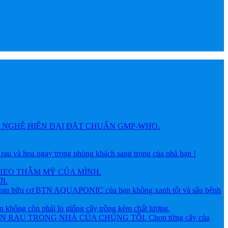
NGHỆ HIỆN ĐẠI ĐẶT CHUẨN GMP-WHO.
 hoa ngay trong phòng khách sang trọng của nhà bạn !
HEO THẪM MỸ CỦA MÌNH.
I.
ữu cơ BTN AQUAPONIC của bạn không xanh tốt và sâu bệnh
g còn phải lo giống cây trồng kém chất lượng.
AU TRONG NHÀ CỦA CHÚNG TÔI. Chọn từng cây của