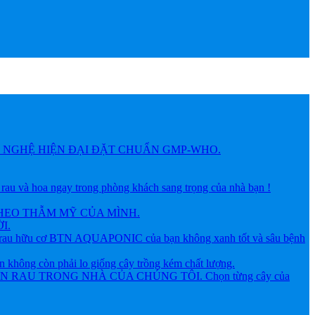
NGHỆ HIỆN ĐẠI ĐẶT CHUẨN GMP-WHO.
 hoa ngay trong phòng khách sang trọng của nhà bạn !
HEO THẪM MỸ CỦA MÌNH.
I.
ữu cơ BTN AQUAPONIC của bạn không xanh tốt và sâu bệnh
g còn phải lo giống cây trồng kém chất lượng.
AU TRONG NHÀ CỦA CHÚNG TÔI. Chọn từng cây của