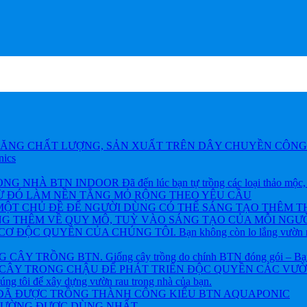
ĂNG CHẤT LƯỢNG, SẢN XUẤT TRÊN DÂY CHUYỀN CÔNG 
nics
BTN INDOOR Đã đến lúc bạn tự trồng các loại thảo mộc, rau và
TỪ ĐÓ LÀM NỀN TẲNG MỎ RỘNG THEO YÊU CẦU
ỘT CHỦ ĐỀ ĐỂ NGƯỜI DÙNG CÓ THỂ SÁNG TẠO THÊM T
NG THÊM VỀ QUY MÔ, TUỲ VÀO SÁNG TẠO CỦA MỖI NGƯỜ
ỘC QUYỀN CỦA CHÚNG TÔI. Bạn không còn lo lắng vườn rau h
 TRỒNG BTN. Giống cây trồng do chính BTN đóng gói – Bạn khôn
CÂY TRONG CHẬU ĐỂ PHÁT TRIỂN ĐỘC QUYỀN CÁC VƯỜN R
chúng tôi để xây dựng vườn rau trong nhà của bạn.
 ĐÃ ĐƯỢC TRỒNG THÀNH CÔNG KIỂU BTN AQUAPONIC
THƯỜNG ĐƯỢC DÙNG NHẤT