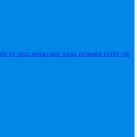
MỘT TỦ THỰC PHẨM CHỨC NĂNG TỰ NHIÊN TUYỆT VỜI