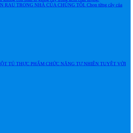
AU TRONG NHÀ CỦA CHÚNG TÔI. Chọn từng cây của
MỘT TỦ THỰC PHẨM CHỨC NĂNG TỰ NHIÊN TUYỆT VỜI