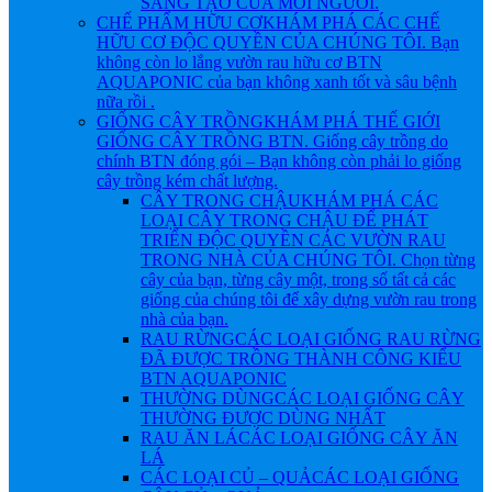
SÁNG TẠO CỦA MỖI NGƯỜI.
CHẾ PHẨM HỮU CƠ
KHÁM PHÁ CÁC CHẾ
HỮU CƠ ĐỘC QUYỀN CỦA CHÚNG TÔI. Bạn
không còn lo lắng vườn rau hữu cơ BTN
AQUAPONIC của bạn không xanh tốt và sâu bệnh
nữa rồi .
GIỐNG CÂY TRỒNG
KHÁM PHÁ THẾ GIỚI
GIỐNG CÂY TRỒNG BTN. Giống cây trồng do
chính BTN đóng gói – Bạn không còn phải lo giống
cây trồng kém chất lượng.
CÂY TRONG CHẬU
KHÁM PHÁ CÁC
LOẠI CÂY TRONG CHẬU ĐỂ PHÁT
TRIỂN ĐỘC QUYỀN CÁC VƯỜN RAU
TRONG NHÀ CỦA CHÚNG TÔI. Chọn từng
cây của bạn, từng cây một, trong số tất cả các
giống của chúng tôi để xây dựng vườn rau trong
nhà của bạn.
RAU RỪNG
CÁC LOẠI GIỐNG RAU RỪNG
ĐÃ ĐƯỢC TRỒNG THÀNH CÔNG KIỂU
BTN AQUAPONIC
THƯỜNG DÙNG
CÁC LOẠI GIỐNG CÂY
THƯỜNG ĐƯỢC DÙNG NHẤT
RAU ĂN LÁ
CÁC LOẠI GIỐNG CÂY ĂN
LÁ
CÁC LOẠI CỦ – QUẢ
CÁC LOẠI GIỐNG