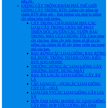
nữa rồi .
GIỐNG CÂY TRỒNG
KHÁM PHÁ THẾ GIỚI
GIỐNG CÂY TRỒNG BTN. Giống cây trồng do
chính BTN đóng gói – Bạn không còn phải lo giống
cây trồng kém chất lượng.
CÂY TRONG CHẬU
KHÁM PHÁ CÁC
LOẠI CÂY TRONG CHẬU ĐỂ PHÁT
TRIỂN ĐỘC QUYỀN CÁC VƯỜN RAU
TRONG NHÀ CỦA CHÚNG TÔI. Chọn từng
cây của bạn, từng cây một, trong số tất cả các
giống của chúng tôi để xây dựng vườn rau trong
nhà của bạn.
RAU RỪNG
CÁC LOẠI GIỐNG RAU RỪNG
ĐÃ ĐƯỢC TRỒNG THÀNH CÔNG KIỂU
BTN AQUAPONIC
THƯỜNG DÙNG
CÁC LOẠI GIỐNG CÂY
THƯỜNG ĐƯỢC DÙNG NHẤT
RAU ĂN LÁ
CÁC LOẠI GIỐNG CÂY ĂN
LÁ
CÁC LOẠI CỦ – QUẢ
CÁC LOẠI GIỐNG
CÂY CỦ – QUẢ
LOẠI GIA VỴ
CÁC LOẠI GIỐNG CÂY GIA
VỴ
HỢP ÁNH SÁNG MẠNH
CÁC LOẠI GIỐNG
CÂY PHÙ HỢP VỚI CƯỜNG ĐỘ ÁNH