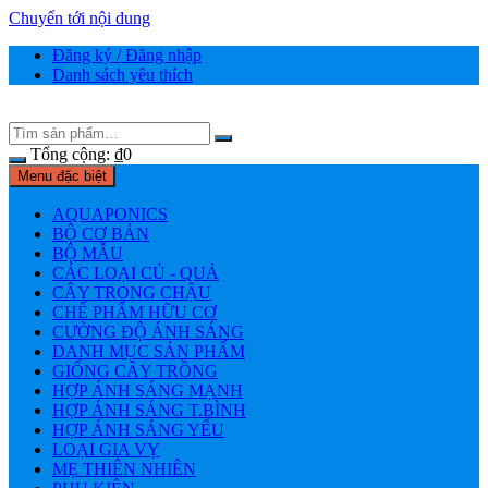
Chuyển tới nội dung
Đăng ký / Đăng nhập
Danh sách yêu thích
Tổng cộng:
₫
0
Menu đặc biệt
AQUAPONICS
BỘ CƠ BẢN
BỘ MẪU
CÁC LOẠI CỦ - QUẢ
CÂY TRONG CHẬU
CHẾ PHẨM HỮU CƠ
CƯỜNG ĐỘ ÁNH SÁNG
DANH MỤC SẢN PHẨM
GIỐNG CÂY TRỒNG
HỢP ÁNH SÁNG MẠNH
HỢP ÁNH SÁNG T.BÌNH
HỢP ÁNH SÁNG YẾU
LOẠI GIA VỴ
MẸ THIÊN NHIÊN