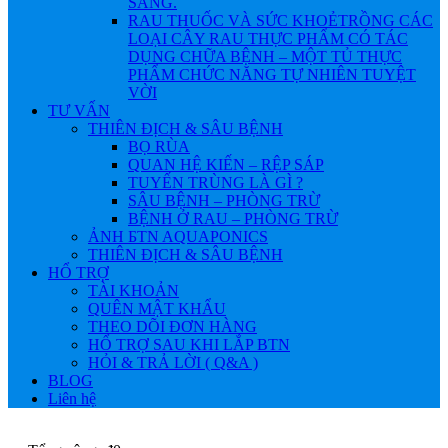
SÁNG.
RAU THUỐC VÀ SỨC KHOẺ
TRỒNG CÁC
LOẠI CÂY RAU THỰC PHẨM CÓ TÁC
DỤNG CHỮA BỆNH – MỘT TỦ THỰC
PHẨM CHỨC NĂNG TỰ NHIÊN TUYỆT
VỜI
TƯ VẤN
THIÊN ĐỊCH & SÂU BỆNH
BỌ RÙA
QUAN HỆ KIẾN – RỆP SÁP
TUYẾN TRÙNG LÀ GÌ ?
SÂU BỆNH – PHÒNG TRỪ
BỆNH Ở RAU – PHÒNG TRỪ
ẢNH БTN AQUAPONICS
THIÊN ĐỊCH & SÂU BỆNH
HỔ TRỢ
TÀI KHOẢN
QUÊN MẬT KHẨU
THEO DÕI ĐƠN HÀNG
HỔ TRỢ SAU KHI LẮP BTN
HỎI & TRẢ LỜI ( Q&A )
BLOG
Liên hệ