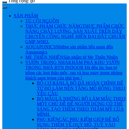
Tổng cộng:
₫
0
SẢN PHẨM
TỦ CỘI NGUỒN
THỰC PHẨM CHỨC NĂNG
THỰC PHẨM CHỨC
NĂNG CHẤT LƯỢNG, SẢN XUẤT TRÊN DÂY
CHUYỀN CÔNG NGHỆ HIỆN ĐẠI ĐẶT CHUẨN
GMP-WHO.
AQUAPONICS
Những sản phẩm liên quan đến
Aquaponics
MẸ THIÊN NHIÊN
Sản phẩm từ Mẹ Thiên Nhiên
VƯỜN TRONG NHÀ
KHÁM PHÁ KHU VƯỜN
TRONG NHÀ BTN INDOOR Đã đến lúc bạn tự
trồng các loại thảo mộc, rau và hoa ngay trong phòng
khách sang trọng của nhà bạn !
BỘ CƠ BẢN
LÀ BỘ ĐÃ HOÀN CHỈNH ĐỂ
TỪ ĐÓ LÀM NỀN TẲNG MỎ RỘNG THEO
YÊU CẦU
BỘ MẪU
LÀ NHỮNG BỘ LÀM MẪU THEO
MỘT CHỦ ĐỀ ĐỂ NGƯỜI DÙNG CÓ THỂ
SÁNG TẠO THÊM THEO THẪM MỸ CỦA
MÌNH.
PHỤ KIỆN
CÁC PHỤ KIỆM GIÚP ĐỂ BỔ
SUNG THÊM VỀ QUY MÔ, TUỲ VÀO