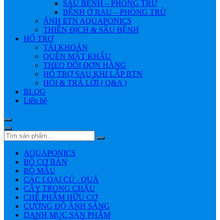
SÂU BỆNH – PHÒNG TRỪ
BỆNH Ở RAU – PHÒNG TRỪ
ẢNH БTN AQUAPONICS
THIÊN ĐỊCH & SÂU BỆNH
HỔ TRỢ
TÀI KHOẢN
QUÊN MẬT KHẨU
THEO DÕI ĐƠN HÀNG
HỔ TRỢ SAU KHI LẮP BTN
HỎI & TRẢ LỜI ( Q&A )
BLOG
Liên hệ
AQUAPONICS
BỘ CƠ BẢN
BỘ MẪU
CÁC LOẠI CỦ - QUẢ
CÂY TRONG CHẬU
CHẾ PHẨM HỮU CƠ
CƯỜNG ĐỘ ÁNH SÁNG
DANH MỤC SẢN PHẨM