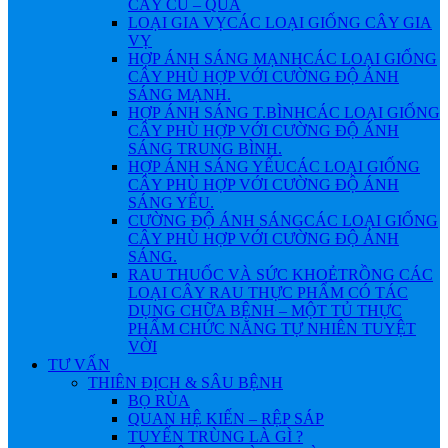
CÂY CỦ – QUẢ
LOẠI GIA VỴ
CÁC LOẠI GIỐNG CÂY GIA
VỴ
HỢP ÁNH SÁNG MẠNH
CÁC LOẠI GIỐNG
CÂY PHÙ HỢP VỚI CƯỜNG ĐỘ ÁNH
SÁNG MẠNH.
HỢP ÁNH SÁNG T.BÌNH
CÁC LOẠI GIỐNG
CÂY PHÙ HỢP VỚI CƯỜNG ĐỘ ÁNH
SÁNG TRUNG BÌNH.
HỢP ÁNH SÁNG YẾU
CÁC LOẠI GIỐNG
CÂY PHÙ HỢP VỚI CƯỜNG ĐỘ ÁNH
SÁNG YẾU.
CƯỜNG ĐỘ ÁNH SÁNG
CÁC LOẠI GIỐNG
CÂY PHÙ HỢP VỚI CƯỜNG ĐỘ ÁNH
SÁNG.
RAU THUỐC VÀ SỨC KHOẺ
TRỒNG CÁC
LOẠI CÂY RAU THỰC PHẨM CÓ TÁC
DỤNG CHỮA BỆNH – MỘT TỦ THỰC
PHẨM CHỨC NĂNG TỰ NHIÊN TUYỆT
VỜI
TƯ VẤN
THIÊN ĐỊCH & SÂU BỆNH
BỌ RÙA
QUAN HỆ KIẾN – RỆP SÁP
TUYẾN TRÙNG LÀ GÌ ?