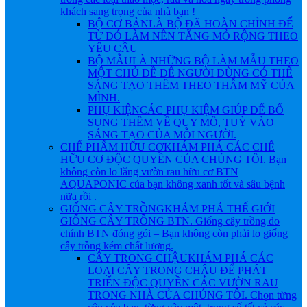
khách sang trọng của nhà bạn !
BỘ CƠ BẢN
LÀ BỘ ĐÃ HOÀN CHỈNH ĐỂ
TỪ ĐÓ LÀM NỀN TẲNG MỎ RỘNG THEO
YÊU CẦU
BỘ MẪU
LÀ NHỮNG BỘ LÀM MẪU THEO
MỘT CHỦ ĐỀ ĐỂ NGƯỜI DÙNG CÓ THỂ
SÁNG TẠO THÊM THEO THẪM MỸ CỦA
MÌNH.
PHỤ KIỆN
CÁC PHỤ KIỆM GIÚP ĐỂ BỔ
SUNG THÊM VỀ QUY MÔ, TUỲ VÀO
SÁNG TẠO CỦA MỖI NGƯỜI.
CHẾ PHẨM HỮU CƠ
KHÁM PHÁ CÁC CHẾ
HỮU CƠ ĐỘC QUYỀN CỦA CHÚNG TÔI. Bạn
không còn lo lắng vườn rau hữu cơ BTN
AQUAPONIC của bạn không xanh tốt và sâu bệnh
nữa rồi .
GIỐNG CÂY TRỒNG
KHÁM PHÁ THẾ GIỚI
GIỐNG CÂY TRỒNG BTN. Giống cây trồng do
chính BTN đóng gói – Bạn không còn phải lo giống
cây trồng kém chất lượng.
CÂY TRONG CHẬU
KHÁM PHÁ CÁC
LOẠI CÂY TRONG CHẬU ĐỂ PHÁT
TRIỂN ĐỘC QUYỀN CÁC VƯỜN RAU
TRONG NHÀ CỦA CHÚNG TÔI. Chọn từng