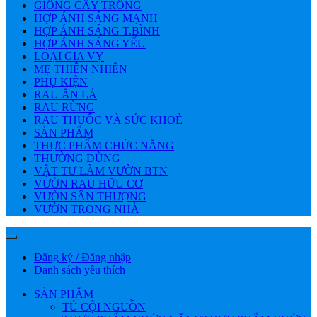
GIỐNG CÂY TRỒNG
HỢP ÁNH SÁNG MẠNH
HỢP ÁNH SÁNG T.BÌNH
HỢP ÁNH SÁNG YẾU
LOẠI GIA VỴ
MẸ THIÊN NHIÊN
PHỤ KIỆN
RAU ĂN LÁ
RAU RỪNG
RAU THUỐC VÀ SỨC KHOẺ
SẢN PHẨM
THỰC PHẨM CHỨC NĂNG
THƯỜNG DÙNG
VẬT TƯ LÀM VƯỜN BTN
VƯỜN RAU HỮU CƠ
VƯỜN SÂN THƯỢNG
VƯỜN TRONG NHÀ
Đăng ký / Đăng nhập
Danh sách yêu thích
SẢN PHẨM
TỦ CỘI NGUỒN