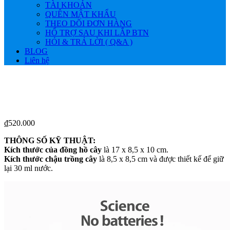
TÀI KHOẢN
QUÊN MẬT KHẨU
THEO DÕI ĐƠN HÀNG
HỔ TRỢ SAU KHI LẮP BTN
HỎI & TRẢ LỜI ( Q&A )
BLOG
Liên hệ
₫
520.000
THÔNG SỐ KỸ THUẬT:
Kích thước của đồng hồ cây
là 17 x 8,5 x 10 cm.
Kích thước chậu trồng cây
là 8,5 x 8,5 cm và được thiết kế để giữ
lại 30 ml nước.