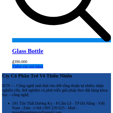
Glass Bottle
₫
390.000
Thêm vào giỏ hàng
Cty Cổ Phần Trở Về Thiên Nhiên
BTN — Công nghệ sinh thái cho đời sống thuận tự nhiên; nhận
nghiên cứu, thử nghiệm và phát triển giải pháp theo đặt hàng khoa
học – công nghệ.
191 Tôn Thất Dương Kỵ - P.Cẩm Lệ - TP Đà Nẵng - Việt
Nam - Zalo : (+84 ) 905 229 625 - Mail :
trovethiennhienvn@gmail.com