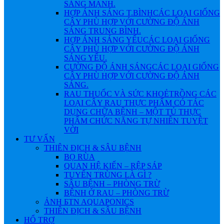
SÁNG MẠNH.
HỢP ÁNH SÁNG T.BÌNH
CÁC LOẠI GIỐNG
CÂY PHÙ HỢP VỚI CƯỜNG ĐỘ ÁNH
SÁNG TRUNG BÌNH.
HỢP ÁNH SÁNG YẾU
CÁC LOẠI GIỐNG
CÂY PHÙ HỢP VỚI CƯỜNG ĐỘ ÁNH
SÁNG YẾU.
CƯỜNG ĐỘ ÁNH SÁNG
CÁC LOẠI GIỐNG
CÂY PHÙ HỢP VỚI CƯỜNG ĐỘ ÁNH
SÁNG.
RAU THUỐC VÀ SỨC KHOẺ
TRỒNG CÁC
LOẠI CÂY RAU THỰC PHẨM CÓ TÁC
DỤNG CHỮA BỆNH – MỘT TỦ THỰC
PHẨM CHỨC NĂNG TỰ NHIÊN TUYỆT
VỜI
TƯ VẤN
THIÊN ĐỊCH & SÂU BỆNH
BỌ RÙA
QUAN HỆ KIẾN – RỆP SÁP
TUYẾN TRÙNG LÀ GÌ ?
SÂU BỆNH – PHÒNG TRỪ
BỆNH Ở RAU – PHÒNG TRỪ
ẢNH БTN AQUAPONICS
THIÊN ĐỊCH & SÂU BỆNH
HỔ TRỢ