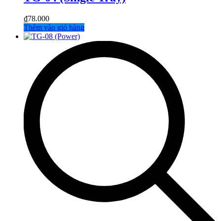
₫
78.000
Thêm vào giỏ hàng