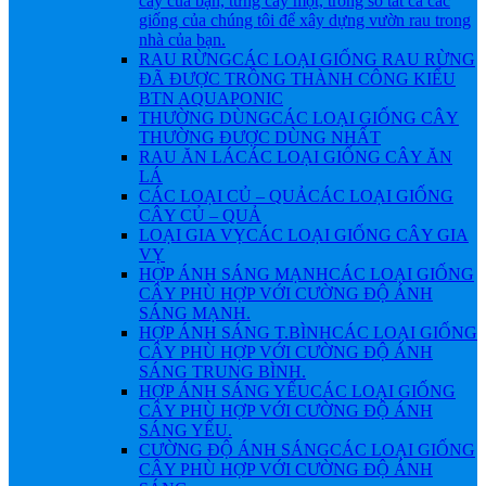
cây của bạn, từng cây một, trong số tất cả các
giống của chúng tôi để xây dựng vườn rau trong
nhà của bạn.
RAU RỪNG
CÁC LOẠI GIỐNG RAU RỪNG
ĐÃ ĐƯỢC TRỒNG THÀNH CÔNG KIỂU
BTN AQUAPONIC
THƯỜNG DÙNG
CÁC LOẠI GIỐNG CÂY
THƯỜNG ĐƯỢC DÙNG NHẤT
RAU ĂN LÁ
CÁC LOẠI GIỐNG CÂY ĂN
LÁ
CÁC LOẠI CỦ – QUẢ
CÁC LOẠI GIỐNG
CÂY CỦ – QUẢ
LOẠI GIA VỴ
CÁC LOẠI GIỐNG CÂY GIA
VỴ
HỢP ÁNH SÁNG MẠNH
CÁC LOẠI GIỐNG
CÂY PHÙ HỢP VỚI CƯỜNG ĐỘ ÁNH
SÁNG MẠNH.
HỢP ÁNH SÁNG T.BÌNH
CÁC LOẠI GIỐNG
CÂY PHÙ HỢP VỚI CƯỜNG ĐỘ ÁNH
SÁNG TRUNG BÌNH.
HỢP ÁNH SÁNG YẾU
CÁC LOẠI GIỐNG
CÂY PHÙ HỢP VỚI CƯỜNG ĐỘ ÁNH
SÁNG YẾU.
CƯỜNG ĐỘ ÁNH SÁNG
CÁC LOẠI GIỐNG
CÂY PHÙ HỢP VỚI CƯỜNG ĐỘ ÁNH