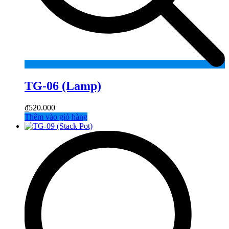
TG-06 (Lamp)
₫
520.000
Thêm vào giỏ hàng