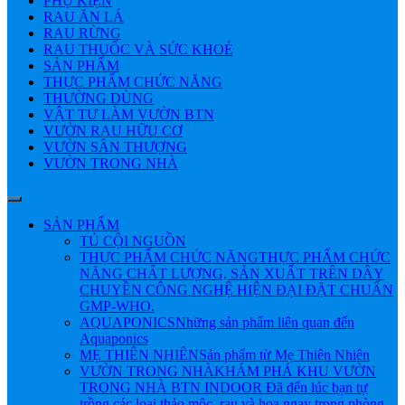
PHỤ KIỆN
RAU ĂN LÁ
RAU RỪNG
RAU THUỐC VÀ SỨC KHOẺ
SẢN PHẨM
THỰC PHẨM CHỨC NĂNG
THƯỜNG DÙNG
VẬT TƯ LÀM VƯỜN BTN
VƯỜN RAU HỮU CƠ
VƯỜN SÂN THƯỢNG
VƯỜN TRONG NHÀ
SẢN PHẨM
TỦ CỘI NGUỒN
THỰC PHẨM CHỨC NĂNG
THỰC PHẨM CHỨC
NĂNG CHẤT LƯỢNG, SẢN XUẤT TRÊN DÂY
CHUYỀN CÔNG NGHỆ HIỆN ĐẠI ĐẶT CHUẨN
GMP-WHO.
AQUAPONICS
Những sản phẩm liên quan đến
Aquaponics
MẸ THIÊN NHIÊN
Sản phẩm từ Mẹ Thiên Nhiên
VƯỜN TRONG NHÀ
KHÁM PHÁ KHU VƯỜN
TRONG NHÀ BTN INDOOR Đã đến lúc bạn tự
trồng các loại thảo mộc, rau và hoa ngay trong phòng