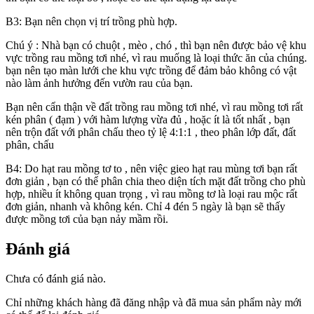
B3: Bạn nên chọn vị trí trồng phù hợp.
Chú ý : Nhà bạn có chuột , mèo , chó , thì bạn nên được bảo vệ khu
vực trồng rau mồng tơi nhé, vì rau muống là loại thức ăn của chúng.
bạn nên tạo màn lưới che khu vực trồng để đảm bảo không có vật
nào làm ảnh hưởng đến vườn rau của bạn.
Bạn nên cẩn thận về đất trồng rau mồng tơi nhé, vì rau mồng tơi rất
kén phân ( đạm ) với hàm lượng vừa đủ , hoặc ít là tốt nhất , bạn
nên trộn đất với phân chấu theo tỷ lệ 4:1:1 , theo phân lớp đất, đất
phân, chấu
B4: Do hạt rau mồng tơ to , nên việc gieo hạt rau mùng tơi bạn rất
đơn giản , bạn có thể phân chia theo diện tích mặt đất trồng cho phù
hợp, nhiều ít không quan trọng , vì rau mồng tơ là loại rau mộc rất
đơn giản, nhanh và không kén. Chỉ 4 đén 5 ngày là bạn sẽ thấy
được mồng tơi của bạn nảy mầm rồi.
Đánh giá
Chưa có đánh giá nào.
Chỉ những khách hàng đã đăng nhập và đã mua sản phẩm này mới