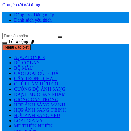
Chuyển tới nội dung
Đăng ký / Đăng nhập
Danh sách yêu thích
Tổng cộng:
₫
0
Menu đặc biệt
AQUAPONICS
BỘ CƠ BẢN
BỘ MẪU
CÁC LOẠI CỦ - QUẢ
CÂY TRONG CHẬU
CHẾ PHẨM HỮU CƠ
CƯỜNG ĐỘ ÁNH SÁNG
DANH MỤC SẢN PHẨM
GIỐNG CÂY TRỒNG
HỢP ÁNH SÁNG MẠNH
HỢP ÁNH SÁNG T.BÌNH
HỢP ÁNH SÁNG YẾU
LOẠI GIA VỴ
MẸ THIÊN NHIÊN