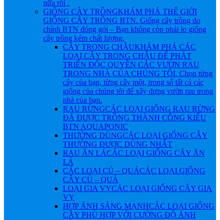
nữa rồi .
GIỐNG CÂY TRỒNG
KHÁM PHÁ THẾ GIỚI
GIỐNG CÂY TRỒNG BTN. Giống cây trồng do
chính BTN đóng gói – Bạn không còn phải lo giống
cây trồng kém chất lượng.
CÂY TRONG CHẬU
KHÁM PHÁ CÁC
LOẠI CÂY TRONG CHẬU ĐỂ PHÁT
TRIỂN ĐỘC QUYỀN CÁC VƯỜN RAU
TRONG NHÀ CỦA CHÚNG TÔI. Chọn từng
cây của bạn, từng cây một, trong số tất cả các
giống của chúng tôi để xây dựng vườn rau trong
nhà của bạn.
RAU RỪNG
CÁC LOẠI GIỐNG RAU RỪNG
ĐÃ ĐƯỢC TRỒNG THÀNH CÔNG KIỂU
BTN AQUAPONIC
THƯỜNG DÙNG
CÁC LOẠI GIỐNG CÂY
THƯỜNG ĐƯỢC DÙNG NHẤT
RAU ĂN LÁ
CÁC LOẠI GIỐNG CÂY ĂN
LÁ
CÁC LOẠI CỦ – QUẢ
CÁC LOẠI GIỐNG
CÂY CỦ – QUẢ
LOẠI GIA VỴ
CÁC LOẠI GIỐNG CÂY GIA
VỴ
HỢP ÁNH SÁNG MẠNH
CÁC LOẠI GIỐNG
CÂY PHÙ HỢP VỚI CƯỜNG ĐỘ ÁNH