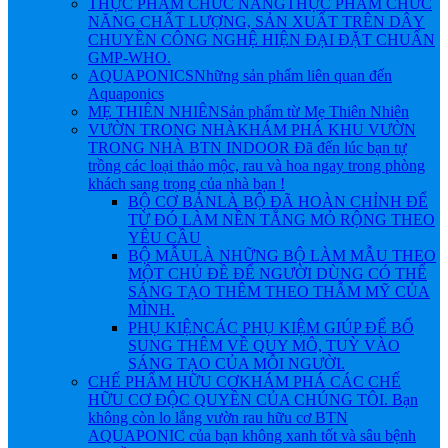
THỰC PHẨM CHỨC NĂNG
THỰC PHẨM CHỨC
NĂNG CHẤT LƯỢNG, SẢN XUẤT TRÊN DÂY
CHUYỀN CÔNG NGHỆ HIỆN ĐẠI ĐẶT CHUẨN
GMP-WHO.
AQUAPONICS
Những sản phẩm liên quan đến
Aquaponics
MẸ THIÊN NHIÊN
Sản phẩm từ Mẹ Thiên Nhiên
VƯỜN TRONG NHÀ
KHÁM PHÁ KHU VƯỜN
TRONG NHÀ BTN INDOOR Đã đến lúc bạn tự
trồng các loại thảo mộc, rau và hoa ngay trong phòng
khách sang trọng của nhà bạn !
BỘ CƠ BẢN
LÀ BỘ ĐÃ HOÀN CHỈNH ĐỂ
TỪ ĐÓ LÀM NỀN TẲNG MỎ RỘNG THEO
YÊU CẦU
BỘ MẪU
LÀ NHỮNG BỘ LÀM MẪU THEO
MỘT CHỦ ĐỀ ĐỂ NGƯỜI DÙNG CÓ THỂ
SÁNG TẠO THÊM THEO THẪM MỸ CỦA
MÌNH.
PHỤ KIỆN
CÁC PHỤ KIỆM GIÚP ĐỂ BỔ
SUNG THÊM VỀ QUY MÔ, TUỲ VÀO
SÁNG TẠO CỦA MỖI NGƯỜI.
CHẾ PHẨM HỮU CƠ
KHÁM PHÁ CÁC CHẾ
HỮU CƠ ĐỘC QUYỀN CỦA CHÚNG TÔI. Bạn
không còn lo lắng vườn rau hữu cơ BTN
AQUAPONIC của bạn không xanh tốt và sâu bệnh