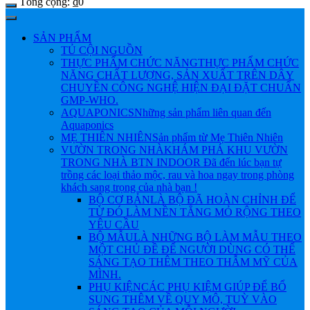
Tổng cộng:
₫
0
SẢN PHẨM
TỦ CỘI NGUỒN
THỰC PHẨM CHỨC NĂNG
THỰC PHẨM CHỨC
NĂNG CHẤT LƯỢNG, SẢN XUẤT TRÊN DÂY
CHUYỀN CÔNG NGHỆ HIỆN ĐẠI ĐẶT CHUẨN
GMP-WHO.
AQUAPONICS
Những sản phẩm liên quan đến
Aquaponics
MẸ THIÊN NHIÊN
Sản phẩm từ Mẹ Thiên Nhiên
VƯỜN TRONG NHÀ
KHÁM PHÁ KHU VƯỜN
TRONG NHÀ BTN INDOOR Đã đến lúc bạn tự
trồng các loại thảo mộc, rau và hoa ngay trong phòng
khách sang trọng của nhà bạn !
BỘ CƠ BẢN
LÀ BỘ ĐÃ HOÀN CHỈNH ĐỂ
TỪ ĐÓ LÀM NỀN TẲNG MỎ RỘNG THEO
YÊU CẦU
BỘ MẪU
LÀ NHỮNG BỘ LÀM MẪU THEO
MỘT CHỦ ĐỀ ĐỂ NGƯỜI DÙNG CÓ THỂ
SÁNG TẠO THÊM THEO THẪM MỸ CỦA
MÌNH.
PHỤ KIỆN
CÁC PHỤ KIỆM GIÚP ĐỂ BỔ
SUNG THÊM VỀ QUY MÔ, TUỲ VÀO