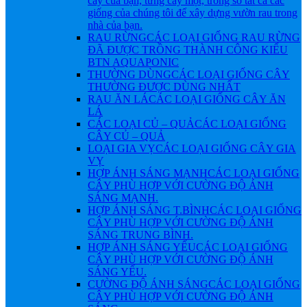
cây của bạn, từng cây một, trong số tất cả các
giống của chúng tôi để xây dựng vườn rau trong
nhà của bạn.
RAU RỪNG
CÁC LOẠI GIỐNG RAU RỪNG
ĐÃ ĐƯỢC TRỒNG THÀNH CÔNG KIỂU
BTN AQUAPONIC
THƯỜNG DÙNG
CÁC LOẠI GIỐNG CÂY
THƯỜNG ĐƯỢC DÙNG NHẤT
RAU ĂN LÁ
CÁC LOẠI GIỐNG CÂY ĂN
LÁ
CÁC LOẠI CỦ – QUẢ
CÁC LOẠI GIỐNG
CÂY CỦ – QUẢ
LOẠI GIA VỴ
CÁC LOẠI GIỐNG CÂY GIA
VỴ
HỢP ÁNH SÁNG MẠNH
CÁC LOẠI GIỐNG
CÂY PHÙ HỢP VỚI CƯỜNG ĐỘ ÁNH
SÁNG MẠNH.
HỢP ÁNH SÁNG T.BÌNH
CÁC LOẠI GIỐNG
CÂY PHÙ HỢP VỚI CƯỜNG ĐỘ ÁNH
SÁNG TRUNG BÌNH.
HỢP ÁNH SÁNG YẾU
CÁC LOẠI GIỐNG
CÂY PHÙ HỢP VỚI CƯỜNG ĐỘ ÁNH
SÁNG YẾU.
CƯỜNG ĐỘ ÁNH SÁNG
CÁC LOẠI GIỐNG
CÂY PHÙ HỢP VỚI CƯỜNG ĐỘ ÁNH