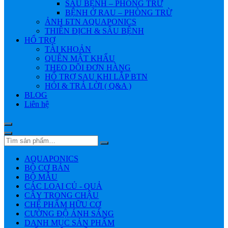
SÂU BỆNH – PHÒNG TRỪ
BỆNH Ở RAU – PHÒNG TRỪ
ẢNH БTN AQUAPONICS
THIÊN ĐỊCH & SÂU BỆNH
HỔ TRỢ
TÀI KHOẢN
QUÊN MẬT KHẨU
THEO DÕI ĐƠN HÀNG
HỔ TRỢ SAU KHI LẮP BTN
HỎI & TRẢ LỜI ( Q&A )
BLOG
Liên hệ
AQUAPONICS
BỘ CƠ BẢN
BỘ MẪU
CÁC LOẠI CỦ - QUẢ
CÂY TRONG CHẬU
CHẾ PHẨM HỮU CƠ
CƯỜNG ĐỘ ÁNH SÁNG
DANH MỤC SẢN PHẨM