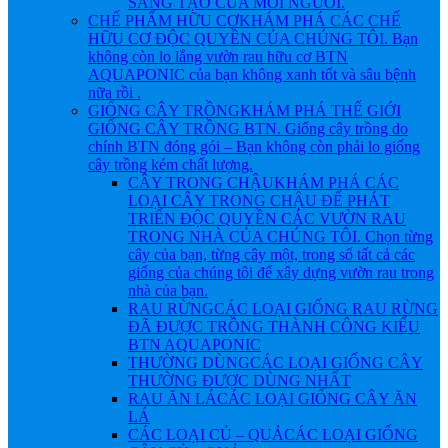
SÁNG TẠO CỦA MỖI NGƯỜI.
CHẾ PHẨM HỮU CƠ
KHÁM PHÁ CÁC CHẾ
HỮU CƠ ĐỘC QUYỀN CỦA CHÚNG TÔI. Bạn
không còn lo lắng vườn rau hữu cơ BTN
AQUAPONIC của bạn không xanh tốt và sâu bệnh
nữa rồi .
GIỐNG CÂY TRỒNG
KHÁM PHÁ THẾ GIỚI
GIỐNG CÂY TRỒNG BTN. Giống cây trồng do
chính BTN đóng gói – Bạn không còn phải lo giống
cây trồng kém chất lượng.
CÂY TRONG CHẬU
KHÁM PHÁ CÁC
LOẠI CÂY TRONG CHẬU ĐỂ PHÁT
TRIỂN ĐỘC QUYỀN CÁC VƯỜN RAU
TRONG NHÀ CỦA CHÚNG TÔI. Chọn từng
cây của bạn, từng cây một, trong số tất cả các
giống của chúng tôi để xây dựng vườn rau trong
nhà của bạn.
RAU RỪNG
CÁC LOẠI GIỐNG RAU RỪNG
ĐÃ ĐƯỢC TRỒNG THÀNH CÔNG KIỂU
BTN AQUAPONIC
THƯỜNG DÙNG
CÁC LOẠI GIỐNG CÂY
THƯỜNG ĐƯỢC DÙNG NHẤT
RAU ĂN LÁ
CÁC LOẠI GIỐNG CÂY ĂN
LÁ
CÁC LOẠI CỦ – QUẢ
CÁC LOẠI GIỐNG