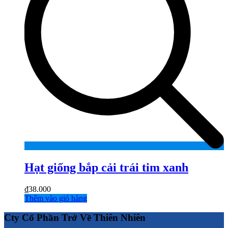
Hạt giống bắp cải trái tim xanh
₫
38.000
Thêm vào giỏ hàng
Cty Cổ Phần Trở Về Thiên Nhiên