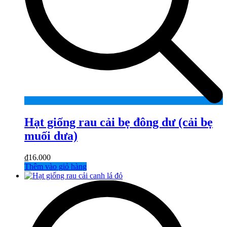
Hạt giống rau cải bẹ đông dư (cải bẹ
muối dưa)
₫
16.000
Thêm vào giỏ hàng