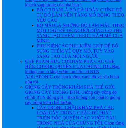
khách sang trọng của nhà bạn !
BỘ CƠ BẢN
LÀ BỘ ĐÃ HOÀN CHỈNH ĐỂ
TỪ ĐÓ LÀM NỀN TẲNG MỎ RỘNG THEO
YÊU CẦU
BỘ MẪU
LÀ NHỮNG BỘ LÀM MẪU THEO
MỘT CHỦ ĐỀ ĐỂ NGƯỜI DÙNG CÓ THỂ
SÁNG TẠO THÊM THEO THẪM MỸ CỦA
MÌNH.
PHỤ KIỆN
CÁC PHỤ KIỆM GIÚP ĐỂ BỔ
SUNG THÊM VỀ QUY MÔ, TUỲ VÀO
SÁNG TẠO CỦA MỖI NGƯỜI.
CHẾ PHẨM HỮU CƠ
KHÁM PHÁ CÁC CHẾ
HỮU CƠ ĐỘC QUYỀN CỦA CHÚNG TÔI. Bạn
không còn lo lắng vườn rau hữu cơ BTN
AQUAPONIC của bạn không xanh tốt và sâu bệnh
nữa rồi .
GIỐNG CÂY TRỒNG
KHÁM PHÁ THẾ GIỚI
GIỐNG CÂY TRỒNG BTN. Giống cây trồng do
chính BTN đóng gói – Bạn không còn phải lo giống
cây trồng kém chất lượng.
CÂY TRONG CHẬU
KHÁM PHÁ CÁC
LOẠI CÂY TRONG CHẬU ĐỂ PHÁT
TRIỂN ĐỘC QUYỀN CÁC VƯỜN RAU
TRONG NHÀ CỦA CHÚNG TÔI. Chọn từng