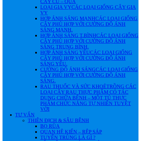
CÂY CỦ – QUẢ
LOẠI GIA VỴ
CÁC LOẠI GIỐNG CÂY GIA
VỴ
HỢP ÁNH SÁNG MẠNH
CÁC LOẠI GIỐNG
CÂY PHÙ HỢP VỚI CƯỜNG ĐỘ ÁNH
SÁNG MẠNH.
HỢP ÁNH SÁNG T.BÌNH
CÁC LOẠI GIỐNG
CÂY PHÙ HỢP VỚI CƯỜNG ĐỘ ÁNH
SÁNG TRUNG BÌNH.
HỢP ÁNH SÁNG YẾU
CÁC LOẠI GIỐNG
CÂY PHÙ HỢP VỚI CƯỜNG ĐỘ ÁNH
SÁNG YẾU.
CƯỜNG ĐỘ ÁNH SÁNG
CÁC LOẠI GIỐNG
CÂY PHÙ HỢP VỚI CƯỜNG ĐỘ ÁNH
SÁNG.
RAU THUỐC VÀ SỨC KHOẺ
TRỒNG CÁC
LOẠI CÂY RAU THỰC PHẨM CÓ TÁC
DỤNG CHỮA BỆNH – MỘT TỦ THỰC
PHẨM CHỨC NĂNG TỰ NHIÊN TUYỆT
VỜI
TƯ VẤN
THIÊN ĐỊCH & SÂU BỆNH
BỌ RÙA
QUAN HỆ KIẾN – RỆP SÁP
TUYẾN TRÙNG LÀ GÌ ?