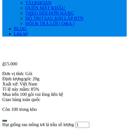
TÀI KHOẢN
QUÊN MẬT KHẨU
THEO DÕI ĐƠN HÀNG
HỔ TRỢ SAU KHI LẮP BTN
HỎI & TRẢ LỜI ( Q&A )
BLOG
Liên hệ
₫
15.000
Đơn vị tính: Gói
Định lượng/gói: 20g
Xuất xứ: Việt Nam
Tỉ lệ nảy mầm: 85%
Mua trên 100 gói vui lòng liên hệ
Giao hàng toàn quốc
Còn 100 trong kho
Hạt giống rau mồng tơi lá trầu số lượng