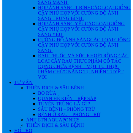
SÁNG MẠNH.
HỢP ÁNH SÁNG T.BÌNH
CÁC LOẠI GIỐNG
CÂY PHÙ HỢP VỚI CƯỜNG ĐỘ ÁNH
SÁNG TRUNG BÌNH.
HỢP ÁNH SÁNG YẾU
CÁC LOẠI GIỐNG
CÂY PHÙ HỢP VỚI CƯỜNG ĐỘ ÁNH
SÁNG YẾU.
CƯỜNG ĐỘ ÁNH SÁNG
CÁC LOẠI GIỐNG
CÂY PHÙ HỢP VỚI CƯỜNG ĐỘ ÁNH
SÁNG.
RAU THUỐC VÀ SỨC KHOẺ
TRỒNG CÁC
LOẠI CÂY RAU THỰC PHẨM CÓ TÁC
DỤNG CHỮA BỆNH – MỘT TỦ THỰC
PHẨM CHỨC NĂNG TỰ NHIÊN TUYỆT
VỜI
TƯ VẤN
THIÊN ĐỊCH & SÂU BỆNH
BỌ RÙA
QUAN HỆ KIẾN – RỆP SÁP
TUYẾN TRÙNG LÀ GÌ ?
SÂU BỆNH – PHÒNG TRỪ
BỆNH Ở RAU – PHÒNG TRỪ
ẢNH БTN AQUAPONICS
THIÊN ĐỊCH & SÂU BỆNH
HỔ TRỢ