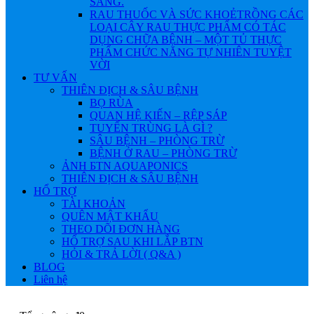
SÁNG.
RAU THUỐC VÀ SỨC KHOẺ
TRỒNG CÁC
LOẠI CÂY RAU THỰC PHẨM CÓ TÁC
DỤNG CHỮA BỆNH – MỘT TỦ THỰC
PHẨM CHỨC NĂNG TỰ NHIÊN TUYỆT
VỜI
TƯ VẤN
THIÊN ĐỊCH & SÂU BỆNH
BỌ RÙA
QUAN HỆ KIẾN – RỆP SÁP
TUYẾN TRÙNG LÀ GÌ ?
SÂU BỆNH – PHÒNG TRỪ
BỆNH Ở RAU – PHÒNG TRỪ
ẢNH БTN AQUAPONICS
THIÊN ĐỊCH & SÂU BỆNH
HỔ TRỢ
TÀI KHOẢN
QUÊN MẬT KHẨU
THEO DÕI ĐƠN HÀNG
HỔ TRỢ SAU KHI LẮP BTN
HỎI & TRẢ LỜI ( Q&A )
BLOG
Liên hệ