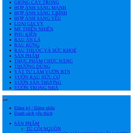
GIỐNG CÂY TRỒNG
HỢP ÁNH SÁNG MẠNH
HỢP ÁNH SÁNG T.BÌNH
HỢP ÁNH SÁNG YẾU
LOẠI GIA VỴ
MẸ THIÊN NHIÊN
PHỤ KIỆN
RAU ĂN LÁ
RAU RỪNG
RAU THUỐC VÀ SỨC KHOẺ
SẢN PHẨM
THỰC PHẨM CHỨC NĂNG
THƯỜNG DÙNG
VẬT TƯ LÀM VƯỜN BTN
VƯỜN RAU HỮU CƠ
VƯỜN SÂN THƯỢNG
VƯỜN TRONG NHÀ
Đăng ký / Đăng nhập
Danh sách yêu thích
SẢN PHẨM
TỦ CỘI NGUỒN