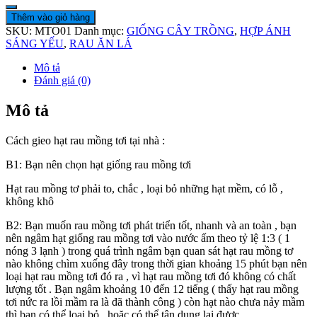
Thêm vào giỏ hàng
SKU:
MTO01
Danh mục:
GIỐNG CÂY TRỒNG
,
HỢP ÁNH
SÁNG YẾU
,
RAU ĂN LÁ
Mô tả
Đánh giá (0)
Mô tả
Cách gieo hạt rau mồng tơi tại nhà :
B1: Bạn nên chọn hạt giống rau mồng tơi
Hạt rau mồng tơ phải to, chắc , loại bỏ những hạt mềm, có lỗ ,
không khô
B2: Bạn muốn rau mồng tơi phát triển tốt, nhanh và an toàn , bạn
nên ngâm hạt giống rau mồng tơi vào nước ấm theo tỷ lệ 1:3 ( 1
nóng 3 lạnh ) trong quá trình ngâm bạn quan sát hạt rau mồng tơ
nào không chìm xuống đây trong thời gian khoảng 15 phút bạn nên
loại hạt rau mồng tơi đó ra , vì hạt rau mồng tơi đó không có chất
lượng tốt . Bạn ngâm khoảng 10 đến 12 tiếng ( thấy hạt rau mồng
tơi nức ra lồi mầm ra là đã thành công ) còn hạt nào chưa nảy mầm
thì bạn có thể loại bỏ , hoặc có thể tận dụng lại được