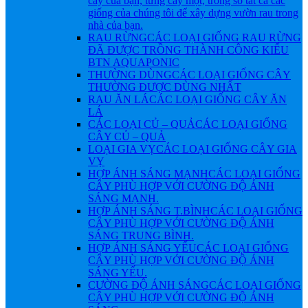
cây của bạn, từng cây một, trong số tất cả các
giống của chúng tôi để xây dựng vườn rau trong
nhà của bạn.
RAU RỪNG
CÁC LOẠI GIỐNG RAU RỪNG
ĐÃ ĐƯỢC TRỒNG THÀNH CÔNG KIỂU
BTN AQUAPONIC
THƯỜNG DÙNG
CÁC LOẠI GIỐNG CÂY
THƯỜNG ĐƯỢC DÙNG NHẤT
RAU ĂN LÁ
CÁC LOẠI GIỐNG CÂY ĂN
LÁ
CÁC LOẠI CỦ – QUẢ
CÁC LOẠI GIỐNG
CÂY CỦ – QUẢ
LOẠI GIA VỴ
CÁC LOẠI GIỐNG CÂY GIA
VỴ
HỢP ÁNH SÁNG MẠNH
CÁC LOẠI GIỐNG
CÂY PHÙ HỢP VỚI CƯỜNG ĐỘ ÁNH
SÁNG MẠNH.
HỢP ÁNH SÁNG T.BÌNH
CÁC LOẠI GIỐNG
CÂY PHÙ HỢP VỚI CƯỜNG ĐỘ ÁNH
SÁNG TRUNG BÌNH.
HỢP ÁNH SÁNG YẾU
CÁC LOẠI GIỐNG
CÂY PHÙ HỢP VỚI CƯỜNG ĐỘ ÁNH
SÁNG YẾU.
CƯỜNG ĐỘ ÁNH SÁNG
CÁC LOẠI GIỐNG
CÂY PHÙ HỢP VỚI CƯỜNG ĐỘ ÁNH