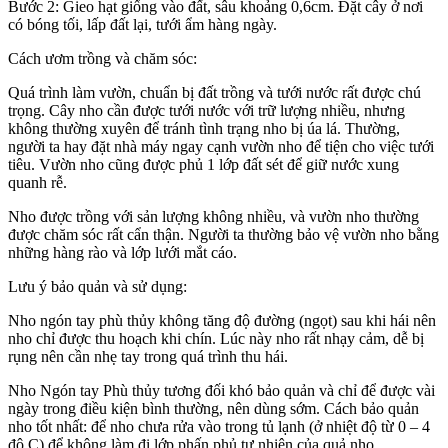
Bước 2: Gieo hạt giống vào đất, sâu khoảng 0,6cm. Đặt cây ở nơi
có bóng tối, lấp đất lại, tưới ẩm hàng ngày.
Cách ươm trồng và chăm sóc:
Quá trình làm vườn, chuẩn bị đất trồng và tưới nước rất được chú
trọng. Cây nho cần được tưới nước với trữ lượng nhiều, nhưng
không thường xuyên để tránh tình trạng nho bị úa lá. Thường,
người ta hay đặt nhà máy ngay cạnh vườn nho để tiện cho việc tưới
tiêu. Vườn nho cũng được phủ 1 lớp đất sét để giữ nước xung
quanh rễ.
Nho được trồng với sản lượng không nhiều, và vườn nho thường
được chăm sóc rất cẩn thận. Người ta thường bảo vệ vườn nho bằng
những hàng rào và lớp lưới mắt cáo.
Lưu ý bảo quản và sử dụng:
Nho ngón tay phù thủy không tăng độ đường (ngọt) sau khi hái nên
nho chỉ được thu hoạch khi chín. Lúc này nho rất nhạy cảm, dễ bị
rụng nên cần nhẹ tay trong quá trình thu hái.
Nho Ngón tay Phù thủy tương đối khó bảo quản và chỉ để được vài
ngày trong điều kiện bình thường, nên dùng sớm. Cách bảo quản
nho tốt nhất: để nho chưa rửa vào trong tủ lạnh (ở nhiệt độ từ 0 – 4
độ C) để không làm đi lớp phấn phủ tự nhiên của quả nho.