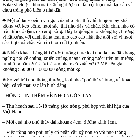
Bakersfield (California). Chúng được coi là một loại quả đặc sản và
chưa trồng phổ biến ở nhà dân.
♣ Một số lại so sánh vị ngọt của nho phù thủy hình ngón tay khá
giống với kẹo bông, ngọt sắc, thịt nho dày và chắc. Khi chín, nho có
màu tím đỏ đậm, da căng bóng. Đây là giống nho không hạt, hương
vị rất xứng với danh tiếng loại nho cao cấp nhất thế giới với vị ngọt
sắc, thịt quả chắc và mùi thơm rất tự nhiên.
♣ Nhiều khách hàng khi được thưởng thức loại nho lạ này đã không
ngừng nói về chúng, khiến chúng nhanh chóng “sốt” trên thị trường
từ những năm 2012. Vì là sản phẩm có xuất xứ từ Mỹ nên giá
khoảng 550.000 – 600.000 đồng một kg.
♣ So với trái nho thông thường, loại nho “phù thủy” trông rất khác
biệt, cả về màu sắc lẫn hình dáng.
THÔNG TIN THÊM VỀ NHO NGÓN TAY
– Thu hoạch sau 15-18 tháng gieo trồng, phù hợp với khí hậu của
Việt Nam.
– Mỗi quả nho phù thủy dài khoảng 4cm, đường kính 1cm.
– Việc trồng nho phù thủy có phần cầu kỳ hơn so với nho thông