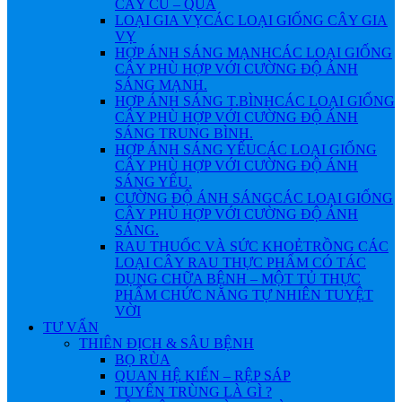
CÂY CỦ – QUẢ
LOẠI GIA VỴ
CÁC LOẠI GIỐNG CÂY GIA
VỴ
HỢP ÁNH SÁNG MẠNH
CÁC LOẠI GIỐNG
CÂY PHÙ HỢP VỚI CƯỜNG ĐỘ ÁNH
SÁNG MẠNH.
HỢP ÁNH SÁNG T.BÌNH
CÁC LOẠI GIỐNG
CÂY PHÙ HỢP VỚI CƯỜNG ĐỘ ÁNH
SÁNG TRUNG BÌNH.
HỢP ÁNH SÁNG YẾU
CÁC LOẠI GIỐNG
CÂY PHÙ HỢP VỚI CƯỜNG ĐỘ ÁNH
SÁNG YẾU.
CƯỜNG ĐỘ ÁNH SÁNG
CÁC LOẠI GIỐNG
CÂY PHÙ HỢP VỚI CƯỜNG ĐỘ ÁNH
SÁNG.
RAU THUỐC VÀ SỨC KHOẺ
TRỒNG CÁC
LOẠI CÂY RAU THỰC PHẨM CÓ TÁC
DỤNG CHỮA BỆNH – MỘT TỦ THỰC
PHẨM CHỨC NĂNG TỰ NHIÊN TUYỆT
VỜI
TƯ VẤN
THIÊN ĐỊCH & SÂU BỆNH
BỌ RÙA
QUAN HỆ KIẾN – RỆP SÁP
TUYẾN TRÙNG LÀ GÌ ?