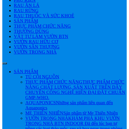
PHỤ KIỆN
RAU ĂN LÁ
RAU RỪNG
RAU THUỐC VÀ SỨC KHOẺ
SẢN PHẨM
THỰC PHẨM CHỨC NĂNG
THƯỜNG DÙNG
VẬT TƯ LÀM VƯỜN BTN
VƯỜN RAU HỮU CƠ
VƯỜN SÂN THƯỢNG
VƯỜN TRONG NHÀ
SẢN PHẨM
TỦ CỘI NGUỒN
THỰC PHẨM CHỨC NĂNG
THỰC PHẨM CHỨC
NĂNG CHẤT LƯỢNG, SẢN XUẤT TRÊN DÂY
CHUYỀN CÔNG NGHỆ HIỆN ĐẠI ĐẶT CHUẨN
GMP-WHO.
AQUAPONICS
Những sản phẩm liên quan đến
Aquaponics
MẸ THIÊN NHIÊN
Sản phẩm từ Mẹ Thiên Nhiên
VƯỜN TRONG NHÀ
KHÁM PHÁ KHU VƯỜN
TRONG NHÀ BTN INDOOR Đã đến lúc bạn tự
trồng các loại thảo mộc, rau và hoa ngay trong phòng