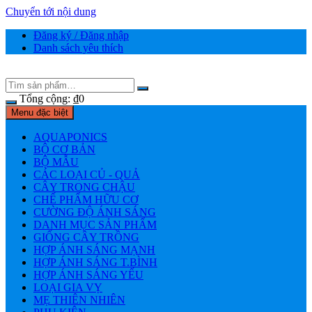
Chuyển tới nội dung
Đăng ký / Đăng nhập
Danh sách yêu thích
Tổng cộng:
₫
0
Menu đặc biệt
AQUAPONICS
BỘ CƠ BẢN
BỘ MẪU
CÁC LOẠI CỦ - QUẢ
CÂY TRONG CHẬU
CHẾ PHẨM HỮU CƠ
CƯỜNG ĐỘ ÁNH SÁNG
DANH MỤC SẢN PHẨM
GIỐNG CÂY TRỒNG
HỢP ÁNH SÁNG MẠNH
HỢP ÁNH SÁNG T.BÌNH
HỢP ÁNH SÁNG YẾU
LOẠI GIA VỴ
MẸ THIÊN NHIÊN