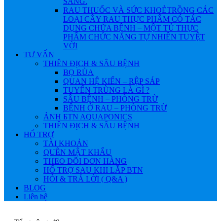
SÁNG.
RAU THUỐC VÀ SỨC KHOẺ
TRỒNG CÁC
LOẠI CÂY RAU THỰC PHẨM CÓ TÁC
DỤNG CHỮA BỆNH – MỘT TỦ THỰC
PHẨM CHỨC NĂNG TỰ NHIÊN TUYỆT
VỜI
TƯ VẤN
THIÊN ĐỊCH & SÂU BỆNH
BỌ RÙA
QUAN HỆ KIẾN – RỆP SÁP
TUYẾN TRÙNG LÀ GÌ ?
SÂU BỆNH – PHÒNG TRỪ
BỆNH Ở RAU – PHÒNG TRỪ
ẢNH БTN AQUAPONICS
THIÊN ĐỊCH & SÂU BỆNH
HỔ TRỢ
TÀI KHOẢN
QUÊN MẬT KHẨU
THEO DÕI ĐƠN HÀNG
HỔ TRỢ SAU KHI LẮP BTN
HỎI & TRẢ LỜI ( Q&A )
BLOG
Liên hệ