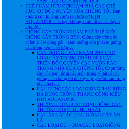
SÁNG TẠO CỦA MỖI NGƯỜI.
CHẾ PHẨM HỮU CƠ
KHÁM PHÁ CÁC CHẾ
HỮU CƠ ĐỘC QUYỀN CỦA CHÚNG TÔI. Bạn
không còn lo lắng vườn rau hữu cơ BTN
AQUAPONIC của bạn không xanh tốt và sâu bệnh
nữa rồi .
GIỐNG CÂY TRỒNG
KHÁM PHÁ THẾ GIỚI
GIỐNG CÂY TRỒNG BTN. Giống cây trồng do
chính BTN đóng gói – Bạn không còn phải lo giống
cây trồng kém chất lượng.
CÂY TRONG CHẬU
KHÁM PHÁ CÁC
LOẠI CÂY TRONG CHẬU ĐỂ PHÁT
TRIỂN ĐỘC QUYỀN CÁC VƯỜN RAU
TRONG NHÀ CỦA CHÚNG TÔI. Chọn từng
cây của bạn, từng cây một, trong số tất cả các
giống của chúng tôi để xây dựng vườn rau trong
nhà của bạn.
RAU RỪNG
CÁC LOẠI GIỐNG RAU RỪNG
ĐÃ ĐƯỢC TRỒNG THÀNH CÔNG KIỂU
BTN AQUAPONIC
THƯỜNG DÙNG
CÁC LOẠI GIỐNG CÂY
THƯỜNG ĐƯỢC DÙNG NHẤT
RAU ĂN LÁ
CÁC LOẠI GIỐNG CÂY ĂN
LÁ
CÁC LOẠI CỦ – QUẢ
CÁC LOẠI GIỐNG