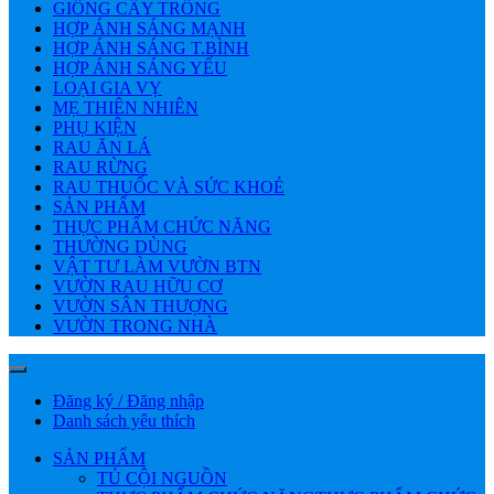
GIỐNG CÂY TRỒNG
HỢP ÁNH SÁNG MẠNH
HỢP ÁNH SÁNG T.BÌNH
HỢP ÁNH SÁNG YẾU
LOẠI GIA VỴ
MẸ THIÊN NHIÊN
PHỤ KIỆN
RAU ĂN LÁ
RAU RỪNG
RAU THUỐC VÀ SỨC KHOẺ
SẢN PHẨM
THỰC PHẨM CHỨC NĂNG
THƯỜNG DÙNG
VẬT TƯ LÀM VƯỜN BTN
VƯỜN RAU HỮU CƠ
VƯỜN SÂN THƯỢNG
VƯỜN TRONG NHÀ
Đăng ký / Đăng nhập
Danh sách yêu thích
SẢN PHẨM
TỦ CỘI NGUỒN