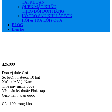
TÀI KHOẢN
QUÊN MẬT KHẨU
THEO DÕI ĐƠN HÀNG
HỔ TRỢ SAU KHI LẮP BTN
HỎI & TRẢ LỜI ( Q&A )
BLOG
Liên hệ
₫
26.000
Đơn vị tính: Gói
Số lượng hạt/gói: 10 hạt
Xuất xứ: Việt Nam
Tỉ lệ nảy mầm: 85%
Yêu cầu kỹ thuật: Phức tạp
Giao hàng toàn quốc
Còn 100 trong kho