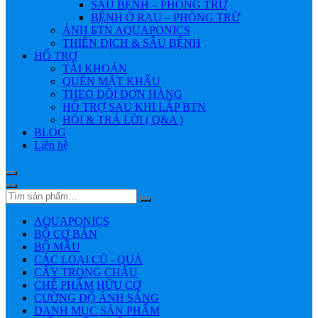
SÂU BỆNH – PHÒNG TRỪ
BỆNH Ở RAU – PHÒNG TRỪ
ẢNH БTN AQUAPONICS
THIÊN ĐỊCH & SÂU BỆNH
HỔ TRỢ
TÀI KHOẢN
QUÊN MẬT KHẨU
THEO DÕI ĐƠN HÀNG
HỔ TRỢ SAU KHI LẮP BTN
HỎI & TRẢ LỜI ( Q&A )
BLOG
Liên hệ
AQUAPONICS
BỘ CƠ BẢN
BỘ MẪU
CÁC LOẠI CỦ - QUẢ
CÂY TRONG CHẬU
CHẾ PHẨM HỮU CƠ
CƯỜNG ĐỘ ÁNH SÁNG
DANH MỤC SẢN PHẨM