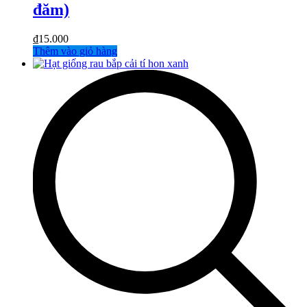
đăm)
₫
15.000
Thêm vào giỏ hàng