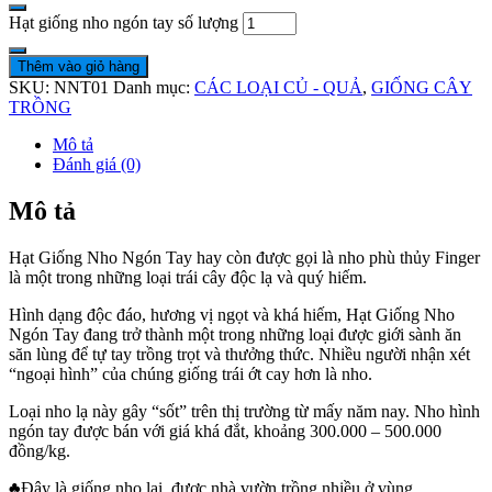
Hạt giống nho ngón tay số lượng
Thêm vào giỏ hàng
SKU:
NNT01
Danh mục:
CÁC LOẠI CỦ - QUẢ
,
GIỐNG CÂY
TRỒNG
Mô tả
Đánh giá (0)
Mô tả
Hạt Giống Nho Ngón Tay hay còn được gọi là nho phù thủy Finger
là một trong những loại trái cây độc lạ và quý hiếm.
Hình dạng độc đáo, hương vị ngọt và khá hiếm, Hạt Giống Nho
Ngón Tay đang trở thành một trong những loại được giới sành ăn
săn lùng để tự tay trồng trọt và thưởng thức. Nhiều người nhận xét
“ngoại hình” của chúng giống trái ớt cay hơn là nho.
Loại nho lạ này gây “sốt” trên thị trường từ mấy năm nay. Nho hình
ngón tay được bán với giá khá đắt, khoảng 300.000 – 500.000
đồng/kg.
♣Đây là giống nho lai, được nhà vườn trồng nhiều ở vùng