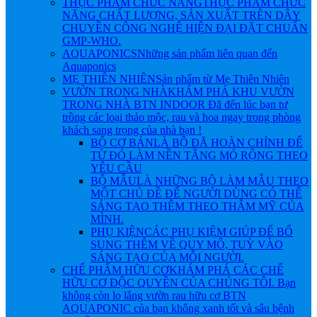
THỰC PHẨM CHỨC NĂNG
THỰC PHẨM CHỨC
NĂNG CHẤT LƯỢNG, SẢN XUẤT TRÊN DÂY
CHUYỀN CÔNG NGHỆ HIỆN ĐẠI ĐẶT CHUẨN
GMP-WHO.
AQUAPONICS
Những sản phẩm liên quan đến
Aquaponics
MẸ THIÊN NHIÊN
Sản phẩm từ Mẹ Thiên Nhiên
VƯỜN TRONG NHÀ
KHÁM PHÁ KHU VƯỜN
TRONG NHÀ BTN INDOOR Đã đến lúc bạn tự
trồng các loại thảo mộc, rau và hoa ngay trong phòng
khách sang trọng của nhà bạn !
BỘ CƠ BẢN
LÀ BỘ ĐÃ HOÀN CHỈNH ĐỂ
TỪ ĐÓ LÀM NỀN TẲNG MỎ RỘNG THEO
YÊU CẦU
BỘ MẪU
LÀ NHỮNG BỘ LÀM MẪU THEO
MỘT CHỦ ĐỀ ĐỂ NGƯỜI DÙNG CÓ THỂ
SÁNG TẠO THÊM THEO THẪM MỸ CỦA
MÌNH.
PHỤ KIỆN
CÁC PHỤ KIỆM GIÚP ĐỂ BỔ
SUNG THÊM VỀ QUY MÔ, TUỲ VÀO
SÁNG TẠO CỦA MỖI NGƯỜI.
CHẾ PHẨM HỮU CƠ
KHÁM PHÁ CÁC CHẾ
HỮU CƠ ĐỘC QUYỀN CỦA CHÚNG TÔI. Bạn
không còn lo lắng vườn rau hữu cơ BTN
AQUAPONIC của bạn không xanh tốt và sâu bệnh