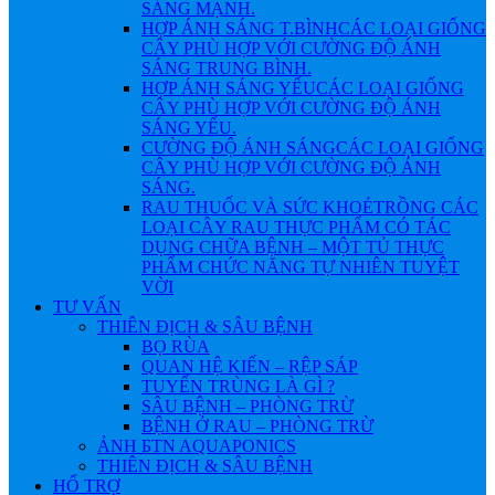
SÁNG MẠNH.
HỢP ÁNH SÁNG T.BÌNH
CÁC LOẠI GIỐNG
CÂY PHÙ HỢP VỚI CƯỜNG ĐỘ ÁNH
SÁNG TRUNG BÌNH.
HỢP ÁNH SÁNG YẾU
CÁC LOẠI GIỐNG
CÂY PHÙ HỢP VỚI CƯỜNG ĐỘ ÁNH
SÁNG YẾU.
CƯỜNG ĐỘ ÁNH SÁNG
CÁC LOẠI GIỐNG
CÂY PHÙ HỢP VỚI CƯỜNG ĐỘ ÁNH
SÁNG.
RAU THUỐC VÀ SỨC KHOẺ
TRỒNG CÁC
LOẠI CÂY RAU THỰC PHẨM CÓ TÁC
DỤNG CHỮA BỆNH – MỘT TỦ THỰC
PHẨM CHỨC NĂNG TỰ NHIÊN TUYỆT
VỜI
TƯ VẤN
THIÊN ĐỊCH & SÂU BỆNH
BỌ RÙA
QUAN HỆ KIẾN – RỆP SÁP
TUYẾN TRÙNG LÀ GÌ ?
SÂU BỆNH – PHÒNG TRỪ
BỆNH Ở RAU – PHÒNG TRỪ
ẢNH БTN AQUAPONICS
THIÊN ĐỊCH & SÂU BỆNH
HỔ TRỢ