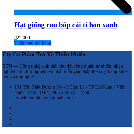
Hạt giống rau bắp cải tí hon xanh
₫
25.000
Thêm vào giỏ hàng
Cty Cổ Phần Trở Về Thiên Nhiên
BTN — Công nghệ sinh thái cho đời sống thuận tự nhiên; nhận
nghiên cứu, thử nghiệm và phát triển giải pháp theo đặt hàng khoa
học – công nghệ.
191 Tôn Thất Dương Kỵ - P.Cẩm Lệ - TP Đà Nẵng - Việt
Nam - Zalo : (+84 ) 905 229 625 - Mail :
trovethiennhienvn@gmail.com