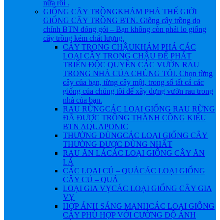
nữa rồi .
GIỐNG CÂY TRỒNG
KHÁM PHÁ THẾ GIỚI
GIỐNG CÂY TRỒNG BTN. Giống cây trồng do
chính BTN đóng gói – Bạn không còn phải lo giống
cây trồng kém chất lượng.
CÂY TRONG CHẬU
KHÁM PHÁ CÁC
LOẠI CÂY TRONG CHẬU ĐỂ PHÁT
TRIỂN ĐỘC QUYỀN CÁC VƯỜN RAU
TRONG NHÀ CỦA CHÚNG TÔI. Chọn từng
cây của bạn, từng cây một, trong số tất cả các
giống của chúng tôi để xây dựng vườn rau trong
nhà của bạn.
RAU RỪNG
CÁC LOẠI GIỐNG RAU RỪNG
ĐÃ ĐƯỢC TRỒNG THÀNH CÔNG KIỂU
BTN AQUAPONIC
THƯỜNG DÙNG
CÁC LOẠI GIỐNG CÂY
THƯỜNG ĐƯỢC DÙNG NHẤT
RAU ĂN LÁ
CÁC LOẠI GIỐNG CÂY ĂN
LÁ
CÁC LOẠI CỦ – QUẢ
CÁC LOẠI GIỐNG
CÂY CỦ – QUẢ
LOẠI GIA VỴ
CÁC LOẠI GIỐNG CÂY GIA
VỴ
HỢP ÁNH SÁNG MẠNH
CÁC LOẠI GIỐNG
CÂY PHÙ HỢP VỚI CƯỜNG ĐỘ ÁNH