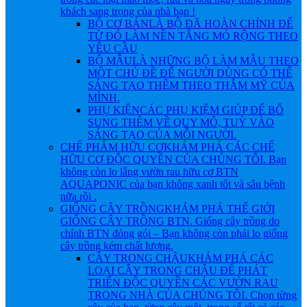
khách sang trọng của nhà bạn !
BỘ CƠ BẢN
LÀ BỘ ĐÃ HOÀN CHỈNH ĐỂ
TỪ ĐÓ LÀM NỀN TẲNG MỎ RỘNG THEO
YÊU CẦU
BỘ MẪU
LÀ NHỮNG BỘ LÀM MẪU THEO
MỘT CHỦ ĐỀ ĐỂ NGƯỜI DÙNG CÓ THỂ
SÁNG TẠO THÊM THEO THẪM MỸ CỦA
MÌNH.
PHỤ KIỆN
CÁC PHỤ KIỆM GIÚP ĐỂ BỔ
SUNG THÊM VỀ QUY MÔ, TUỲ VÀO
SÁNG TẠO CỦA MỖI NGƯỜI.
CHẾ PHẨM HỮU CƠ
KHÁM PHÁ CÁC CHẾ
HỮU CƠ ĐỘC QUYỀN CỦA CHÚNG TÔI. Bạn
không còn lo lắng vườn rau hữu cơ BTN
AQUAPONIC của bạn không xanh tốt và sâu bệnh
nữa rồi .
GIỐNG CÂY TRỒNG
KHÁM PHÁ THẾ GIỚI
GIỐNG CÂY TRỒNG BTN. Giống cây trồng do
chính BTN đóng gói – Bạn không còn phải lo giống
cây trồng kém chất lượng.
CÂY TRONG CHẬU
KHÁM PHÁ CÁC
LOẠI CÂY TRONG CHẬU ĐỂ PHÁT
TRIỂN ĐỘC QUYỀN CÁC VƯỜN RAU
TRONG NHÀ CỦA CHÚNG TÔI. Chọn từng