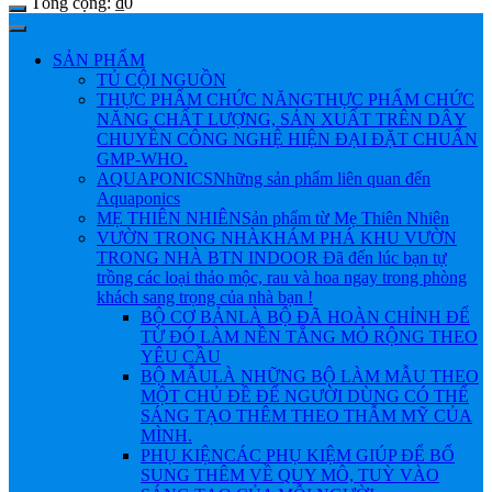
Tổng cộng:
₫
0
SẢN PHẨM
TỦ CỘI NGUỒN
THỰC PHẨM CHỨC NĂNG
THỰC PHẨM CHỨC
NĂNG CHẤT LƯỢNG, SẢN XUẤT TRÊN DÂY
CHUYỀN CÔNG NGHỆ HIỆN ĐẠI ĐẶT CHUẨN
GMP-WHO.
AQUAPONICS
Những sản phẩm liên quan đến
Aquaponics
MẸ THIÊN NHIÊN
Sản phẩm từ Mẹ Thiên Nhiên
VƯỜN TRONG NHÀ
KHÁM PHÁ KHU VƯỜN
TRONG NHÀ BTN INDOOR Đã đến lúc bạn tự
trồng các loại thảo mộc, rau và hoa ngay trong phòng
khách sang trọng của nhà bạn !
BỘ CƠ BẢN
LÀ BỘ ĐÃ HOÀN CHỈNH ĐỂ
TỪ ĐÓ LÀM NỀN TẲNG MỎ RỘNG THEO
YÊU CẦU
BỘ MẪU
LÀ NHỮNG BỘ LÀM MẪU THEO
MỘT CHỦ ĐỀ ĐỂ NGƯỜI DÙNG CÓ THỂ
SÁNG TẠO THÊM THEO THẪM MỸ CỦA
MÌNH.
PHỤ KIỆN
CÁC PHỤ KIỆM GIÚP ĐỂ BỔ
SUNG THÊM VỀ QUY MÔ, TUỲ VÀO