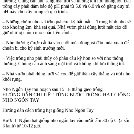
thường. Cũng cần ánh sáng mặt trời và không khí lưu thông tốt. Đất
trồng cây phải đảm bảo độ pH phải từ 5.0 và 6.0 và cố gắng duy trì
pH này cho cây trong cả quá trình.
– Những chùm nho sai trĩu quả cực kỳ bắt mắt… Trung bình nho sẽ
cao khoảng 2m, khá sai quả. Nhà vườn phải dùng lưới mắt cáo để
giữ những chùm nho chắc trên cành.
– Nho thường được cắt tỉa vào cuối mùa đông và đầu mùa xuân để
chuẩn bị cho kỳ sinh trưởng mới.
– Việc trồng nho phù thủy có phần cầu kỳ hơn so với nho thông
thường. Chúng cần ánh sáng mặt trời và không khí lưu thông tốt.
– Nhà vườn phải dùng lưới và cọc để giữ thân cây thẳng và trái nho
khỏi rụng.
Nho Ngón Tay thu hoạch sau 15-18 tháng gieo trồng
HƯỚNG DẪN CHI TIẾT TỪNG BƯỚC TRỒNG HẠT GIỐNG
NHO NGÓN TAY
Hướng dẫn cách trồng hạt giống Nho Ngón Tay
Bước 1: Ngâm hạt giống nho ngón tay vào nước ấm 30 độ C (2 sôi
3 lạnh) từ 10-12 giờ.