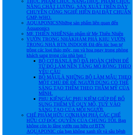
THỰC PHẨM CHỨC NĂNG
THỰC PHẨM CHỨC
NĂNG CHẤT LƯỢNG, SẢN XUẤT TRÊN DÂY
CHUYỀN CÔNG NGHỆ HIỆN ĐẠI ĐẶT CHUẨN
GMP-WHO.
AQUAPONICS
Những sản phẩm liên quan đến
Aquaponics
MẸ THIÊN NHIÊN
Sản phẩm từ Mẹ Thiên Nhiên
VƯỜN TRONG NHÀ
KHÁM PHÁ KHU VƯỜN
TRONG NHÀ BTN INDOOR Đã đến lúc bạn tự
trồng các loại thảo mộc, rau và hoa ngay trong phòng
khách sang trọng của nhà bạn !
BỘ CƠ BẢN
LÀ BỘ ĐÃ HOÀN CHỈNH ĐỂ
TỪ ĐÓ LÀM NỀN TẲNG MỎ RỘNG THEO
YÊU CẦU
BỘ MẪU
LÀ NHỮNG BỘ LÀM MẪU THEO
MỘT CHỦ ĐỀ ĐỂ NGƯỜI DÙNG CÓ THỂ
SÁNG TẠO THÊM THEO THẪM MỸ CỦA
MÌNH.
PHỤ KIỆN
CÁC PHỤ KIỆM GIÚP ĐỂ BỔ
SUNG THÊM VỀ QUY MÔ, TUỲ VÀO
SÁNG TẠO CỦA MỖI NGƯỜI.
CHẾ PHẨM HỮU CƠ
KHÁM PHÁ CÁC CHẾ
HỮU CƠ ĐỘC QUYỀN CỦA CHÚNG TÔI. Bạn
không còn lo lắng vườn rau hữu cơ BTN
AQUAPONIC của bạn không xanh tốt và sâu bệnh