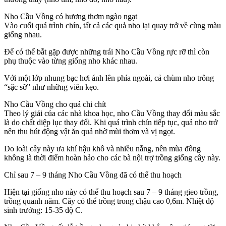
Nho Cầu Vồng có hương thơm ngào ngạt
Vào cuối quá trình chín, tất cả các quả nho lại quay trở về cùng màu
giống nhau.
Để có thể bắt gặp được những trái Nho Cầu Vồng rực rỡ thì còn
phụ thuộc vào từng giống nho khác nhau.
Với một lớp nhung bạc hơi ánh lên phía ngoài, cả chùm nho trông
“sặc sỡ” như những viên kẹo.
Nho Cầu Vồng cho quả chi chít
Theo lý giải của các nhà khoa học, nho Cầu Vồng thay đổi màu sắc
là do chất diệp lục thay đổi. Khi quá trình chín tiếp tục, quả nho trở
nên thu hút động vật ăn quả nhờ mùi thơm và vị ngọt.
Do loài cây này ưa khí hậu khô và nhiều nắng, nên mùa đông
không là thời điểm hoàn hảo cho các bà nội trợ trồng giống cây này.
Chỉ sau 7 – 9 tháng Nho Cầu Vồng đã có thể thu hoạch
Hiện tại giống nho này có thể thu hoạch sau 7 – 9 tháng gieo trồng,
trồng quanh năm. Cây có thể trồng trong chậu cao 0,6m. Nhiệt độ
sinh trưởng: 15-35 độ C.