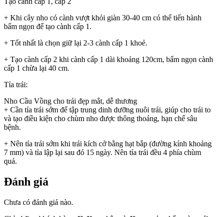
Tạo cành cấp 1, cấp 2
+ Khi cây nho có cành vượt khỏi giàn 30-40 cm có thể tiến hành
bấm ngọn để tạo cành cấp 1.
+ Tốt nhất là chọn giữ lại 2-3 cành cấp 1 khoẻ.
+ Tạo cành cấp 2 khi cành cấp 1 dài khoảng 120cm, bấm ngọn cành
cấp 1 chừa lại 40 cm.
Tỉa trái:
Nho Cầu Vồng cho trái đẹp mắt, dễ thương
+ Cần tỉa trái sớm để tập trung dinh dưỡng nuôi trái, giúp cho trái to
và tạo điều kiện cho chùm nho được thông thoáng, hạn chế sâu
bệnh.
+ Nên tỉa trái sớm khi trái kích cở bằng hạt bắp (đường kính khoảng
7 mm) và tỉa lập lại sau đó 15 ngày. Nên tỉa trái đều 4 phía chùm
quả.
Đánh giá
Chưa có đánh giá nào.