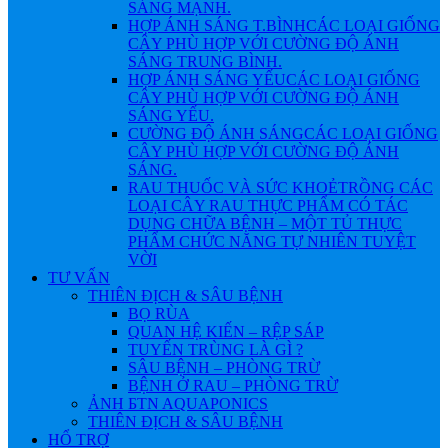
SÁNG MẠNH.
HỢP ÁNH SÁNG T.BÌNH
CÁC LOẠI GIỐNG
CÂY PHÙ HỢP VỚI CƯỜNG ĐỘ ÁNH
SÁNG TRUNG BÌNH.
HỢP ÁNH SÁNG YẾU
CÁC LOẠI GIỐNG
CÂY PHÙ HỢP VỚI CƯỜNG ĐỘ ÁNH
SÁNG YẾU.
CƯỜNG ĐỘ ÁNH SÁNG
CÁC LOẠI GIỐNG
CÂY PHÙ HỢP VỚI CƯỜNG ĐỘ ÁNH
SÁNG.
RAU THUỐC VÀ SỨC KHOẺ
TRỒNG CÁC
LOẠI CÂY RAU THỰC PHẨM CÓ TÁC
DỤNG CHỮA BỆNH – MỘT TỦ THỰC
PHẨM CHỨC NĂNG TỰ NHIÊN TUYỆT
VỜI
TƯ VẤN
THIÊN ĐỊCH & SÂU BỆNH
BỌ RÙA
QUAN HỆ KIẾN – RỆP SÁP
TUYẾN TRÙNG LÀ GÌ ?
SÂU BỆNH – PHÒNG TRỪ
BỆNH Ở RAU – PHÒNG TRỪ
ẢNH БTN AQUAPONICS
THIÊN ĐỊCH & SÂU BỆNH
HỔ TRỢ