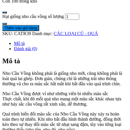
Còn 100 trong kho
Hạt giống nho cầu vồng số lượng
Thêm vào giỏ hàng
SKU:
CATR39
Danh mục:
CÁC LOẠI CỦ - QUẢ
Mô tả
Đánh giá (0)
Mô tả
Nho Cầu Vồng không phải là giống nho mới, cũng không phải là
loài quả lai ghép. Đơn giản, chúng chỉ là những trái nho thông
thường và cho ra màu sắc bắt mắt khi bắt đầu vào quá trình chín.
Nho Cầu Vồng được ví như những viên bi nhiều màu sắc
Thực chất, khi đó mỗi quả nho mang một màu sắc khác nhau tựa
như bảy sắc cầu vồng rất xinh xắn, dễ thương.
Quá trình biến đổi màu sắc của Nho Cầu Vồng này xảy ra hoàn
toàn theo tự nhiên. Khi nho bắt đầu hình thành đường, đồng thời
kéo theo sự thay đổi màu sắc từ nhạt sang đậm, tùy vào từng loại
thường thấy (nho tím, nho đỏ, nho nâu).