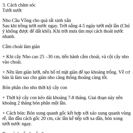
3. Cách chăm sóc
Tưới nước
Nho Cầu Vồng cho quả rất xinh xắn
Sau khi trồng tưới nước ngay. Trời nắng 4-5 ngày tưới một lần (Chú
ý không được để đất khô). Khi trời mưa tìm mọi cách thoát nước
nhanh.
Cắm choái làm giàn
+ Khi cây Nho cao 25 –30 cm, tiến hành cắm choái, và cột cây nho
vào choái.
+ Nên làm giàn lưới, nên bố trí mặt giàn để tạo khoảng trống. Về cơ
bản là làm sao cho giàn nho càng thông thoáng càng tốt.
Bón phân cho nho thời kỳ cây con
+ Thời kỳ cây con kéo dài khoảng 7-8 tháng. Giai đoạn này nên
khoảng 2 tháng bón phân một lần.
+ Cách bón: Bón xung quanh gốc kết hợp xới xáo xung quanh vùng
rễ, lần đầu cách gốc 20 cm, các lần kế tiếp xới xa dần, bón xong
tưới nước ngay.