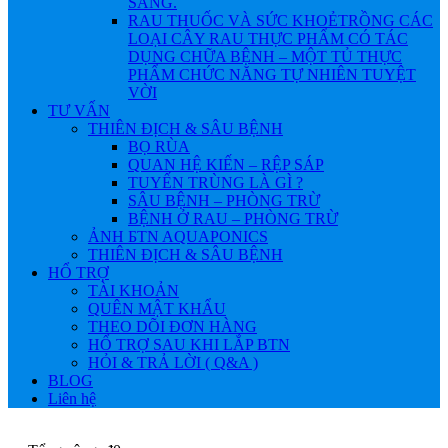
SÁNG.
RAU THUỐC VÀ SỨC KHOẺ
TRỒNG CÁC
LOẠI CÂY RAU THỰC PHẨM CÓ TÁC
DỤNG CHỮA BỆNH – MỘT TỦ THỰC
PHẨM CHỨC NĂNG TỰ NHIÊN TUYỆT
VỜI
TƯ VẤN
THIÊN ĐỊCH & SÂU BỆNH
BỌ RÙA
QUAN HỆ KIẾN – RỆP SÁP
TUYẾN TRÙNG LÀ GÌ ?
SÂU BỆNH – PHÒNG TRỪ
BỆNH Ở RAU – PHÒNG TRỪ
ẢNH БTN AQUAPONICS
THIÊN ĐỊCH & SÂU BỆNH
HỔ TRỢ
TÀI KHOẢN
QUÊN MẬT KHẨU
THEO DÕI ĐƠN HÀNG
HỔ TRỢ SAU KHI LẮP BTN
HỎI & TRẢ LỜI ( Q&A )
BLOG
Liên hệ