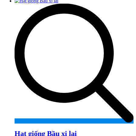
Hạt giống Bầu xị lai