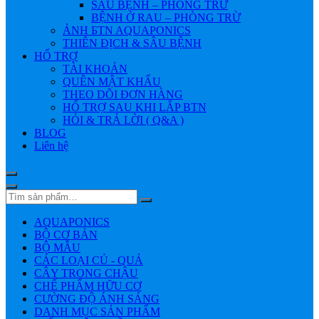
SÂU BỆNH – PHÒNG TRỪ
BỆNH Ở RAU – PHÒNG TRỪ
ẢNH БTN AQUAPONICS
THIÊN ĐỊCH & SÂU BỆNH
HỔ TRỢ
TÀI KHOẢN
QUÊN MẬT KHẨU
THEO DÕI ĐƠN HÀNG
HỔ TRỢ SAU KHI LẮP BTN
HỎI & TRẢ LỜI ( Q&A )
BLOG
Liên hệ
AQUAPONICS
BỘ CƠ BẢN
BỘ MẪU
CÁC LOẠI CỦ - QUẢ
CÂY TRONG CHẬU
CHẾ PHẨM HỮU CƠ
CƯỜNG ĐỘ ÁNH SÁNG
DANH MỤC SẢN PHẨM