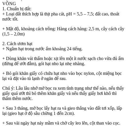
VỒNG
1. Chuẩn bị đất:
+ Loại đất thích hợp là thịt pha cát, pH = 5,5 – 7,5; đất cao, thoát
nước tốt.
+ Mật độ, khoảng cách trồng: Hàng cách hàng: 2,5 m, cây cách cây
(1,5 – 2,0m)
2. Cách ươm hạt
+ Ngâm hạt trong nước ấm khoảng 24 tiếng.
+ Dùng khăn vải thấm hoặc xịt lên một ít nước sạch cho vừa đủ ẩm
(đừng để ướt đẫm), gói hạt nho lại nhẹ nhàng.
+ Bỏ gói khăn giấy có chứa hạt nho vào bọc nylon, cột miệng bọc
lại và đặt vào tủ lạnh ở ngăn để rau.
Chú ý: Lâu lâu nhớ mở bọc ra xem tình trạng như thế nào, nếu thấy
giấy quá ướt thì bỏ thêm khăn giấy và nếu thấy giấy hơi khô thì
thấm thêm nước.
+ Sau 3 tháng, mở bọc lấy hạt ra và gieo thẳng vào đất tơi xốp, lấp
lại (gieo hạt ở độ sâu chừng 1 đến 2cm).
+ Sau vài ngày hạt nảy mầm và chờ cây leo lên, cột than vào cọc.