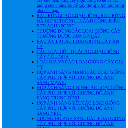
cây của bạn, từng cây một, trong số tất cả các
giống của chúng tôi để xây dựng vườn rau trong
nhà của bạn.
RAU RỪNG
CÁC LOẠI GIỐNG RAU RỪNG
ĐÃ ĐƯỢC TRỒNG THÀNH CÔNG KIỂU
BTN AQUAPONIC
THƯỜNG DÙNG
CÁC LOẠI GIỐNG CÂY
THƯỜNG ĐƯỢC DÙNG NHẤT
RAU ĂN LÁ
CÁC LOẠI GIỐNG CÂY ĂN
LÁ
CÁC LOẠI CỦ – QUẢ
CÁC LOẠI GIỐNG
CÂY CỦ – QUẢ
LOẠI GIA VỴ
CÁC LOẠI GIỐNG CÂY GIA
VỴ
HỢP ÁNH SÁNG MẠNH
CÁC LOẠI GIỐNG
CÂY PHÙ HỢP VỚI CƯỜNG ĐỘ ÁNH
SÁNG MẠNH.
HỢP ÁNH SÁNG T.BÌNH
CÁC LOẠI GIỐNG
CÂY PHÙ HỢP VỚI CƯỜNG ĐỘ ÁNH
SÁNG TRUNG BÌNH.
HỢP ÁNH SÁNG YẾU
CÁC LOẠI GIỐNG
CÂY PHÙ HỢP VỚI CƯỜNG ĐỘ ÁNH
SÁNG YẾU.
CƯỜNG ĐỘ ÁNH SÁNG
CÁC LOẠI GIỐNG
CÂY PHÙ HỢP VỚI CƯỜNG ĐỘ ÁNH