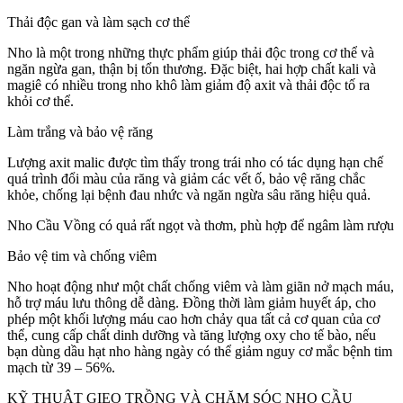
Thải độc gan và làm sạch cơ thể
Nho là một trong những thực phẩm giúp thải độc trong cơ thể và
ngăn ngừa gan, thận bị tổn thương. Đặc biệt, hai hợp chất kali và
magiê có nhiều trong nho khô làm giảm độ axit và thải độc tố ra
khỏi cơ thể.
Làm trắng và bảo vệ răng
Lượng axit malic được tìm thấy trong trái nho có tác dụng hạn chế
quá trình đổi màu của răng và giảm các vết ố, bảo vệ răng chắc
khỏe, chống lại bệnh đau nhức và ngăn ngừa sâu răng hiệu quả.
Nho Cầu Vồng có quả rất ngọt và thơm, phù hợp để ngâm làm rượu
Bảo vệ tim và chống viêm
Nho hoạt động như một chất chống viêm và làm giãn nở mạch máu,
hỗ trợ máu lưu thông dễ dàng. Đồng thời làm giảm huyết áp, cho
phép một khối lượng máu cao hơn chảy qua tất cả cơ quan của cơ
thể, cung cấp chất dinh dưỡng và tăng lượng oxy cho tế bào, nếu
bạn dùng dầu hạt nho hàng ngày có thể giảm nguy cơ mắc bệnh tim
mạch từ 39 – 56%.
KỸ THUẬT GIEO TRỒNG VÀ CHĂM SÓC NHO CẦU