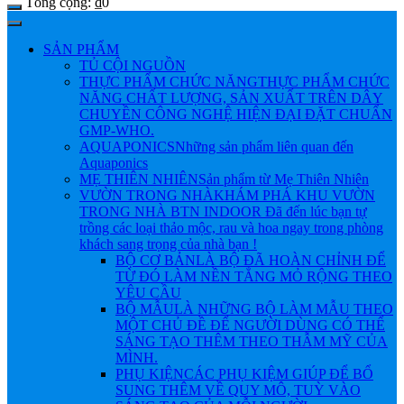
Tổng cộng:
₫
0
SẢN PHẨM
TỦ CỘI NGUỒN
THỰC PHẨM CHỨC NĂNG
THỰC PHẨM CHỨC
NĂNG CHẤT LƯỢNG, SẢN XUẤT TRÊN DÂY
CHUYỀN CÔNG NGHỆ HIỆN ĐẠI ĐẶT CHUẨN
GMP-WHO.
AQUAPONICS
Những sản phẩm liên quan đến
Aquaponics
MẸ THIÊN NHIÊN
Sản phẩm từ Mẹ Thiên Nhiên
VƯỜN TRONG NHÀ
KHÁM PHÁ KHU VƯỜN
TRONG NHÀ BTN INDOOR Đã đến lúc bạn tự
trồng các loại thảo mộc, rau và hoa ngay trong phòng
khách sang trọng của nhà bạn !
BỘ CƠ BẢN
LÀ BỘ ĐÃ HOÀN CHỈNH ĐỂ
TỪ ĐÓ LÀM NỀN TẲNG MỎ RỘNG THEO
YÊU CẦU
BỘ MẪU
LÀ NHỮNG BỘ LÀM MẪU THEO
MỘT CHỦ ĐỀ ĐỂ NGƯỜI DÙNG CÓ THỂ
SÁNG TẠO THÊM THEO THẪM MỸ CỦA
MÌNH.
PHỤ KIỆN
CÁC PHỤ KIỆM GIÚP ĐỂ BỔ
SUNG THÊM VỀ QUY MÔ, TUỲ VÀO