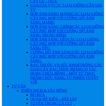
CÂY CỦ – QUẢ
LOẠI GIA VỴ
CÁC LOẠI GIỐNG CÂY GIA
VỴ
HỢP ÁNH SÁNG MẠNH
CÁC LOẠI GIỐNG
CÂY PHÙ HỢP VỚI CƯỜNG ĐỘ ÁNH
SÁNG MẠNH.
HỢP ÁNH SÁNG T.BÌNH
CÁC LOẠI GIỐNG
CÂY PHÙ HỢP VỚI CƯỜNG ĐỘ ÁNH
SÁNG TRUNG BÌNH.
HỢP ÁNH SÁNG YẾU
CÁC LOẠI GIỐNG
CÂY PHÙ HỢP VỚI CƯỜNG ĐỘ ÁNH
SÁNG YẾU.
CƯỜNG ĐỘ ÁNH SÁNG
CÁC LOẠI GIỐNG
CÂY PHÙ HỢP VỚI CƯỜNG ĐỘ ÁNH
SÁNG.
RAU THUỐC VÀ SỨC KHOẺ
TRỒNG CÁC
LOẠI CÂY RAU THỰC PHẨM CÓ TÁC
DỤNG CHỮA BỆNH – MỘT TỦ THỰC
PHẨM CHỨC NĂNG TỰ NHIÊN TUYỆT
VỜI
TƯ VẤN
THIÊN ĐỊCH & SÂU BỆNH
BỌ RÙA
QUAN HỆ KIẾN – RỆP SÁP
TUYẾN TRÙNG LÀ GÌ ?