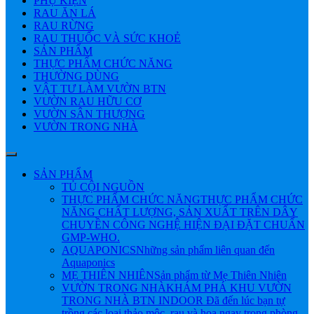
PHỤ KIỆN
RAU ĂN LÁ
RAU RỪNG
RAU THUỐC VÀ SỨC KHOẺ
SẢN PHẨM
THỰC PHẨM CHỨC NĂNG
THƯỜNG DÙNG
VẬT TƯ LÀM VƯỜN BTN
VƯỜN RAU HỮU CƠ
VƯỜN SÂN THƯỢNG
VƯỜN TRONG NHÀ
SẢN PHẨM
TỦ CỘI NGUỒN
THỰC PHẨM CHỨC NĂNG
THỰC PHẨM CHỨC
NĂNG CHẤT LƯỢNG, SẢN XUẤT TRÊN DÂY
CHUYỀN CÔNG NGHỆ HIỆN ĐẠI ĐẶT CHUẨN
GMP-WHO.
AQUAPONICS
Những sản phẩm liên quan đến
Aquaponics
MẸ THIÊN NHIÊN
Sản phẩm từ Mẹ Thiên Nhiên
VƯỜN TRONG NHÀ
KHÁM PHÁ KHU VƯỜN
TRONG NHÀ BTN INDOOR Đã đến lúc bạn tự
trồng các loại thảo mộc, rau và hoa ngay trong phòng