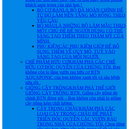
khách sang trọng của nhà bạn !
BỘ CƠ BẢN
LÀ BỘ ĐÃ HOÀN CHỈNH ĐỂ
TỪ ĐÓ LÀM NỀN TẲNG MỎ RỘNG THEO
YÊU CẦU
BỘ MẪU
LÀ NHỮNG BỘ LÀM MẪU THEO
MỘT CHỦ ĐỀ ĐỂ NGƯỜI DÙNG CÓ THỂ
SÁNG TẠO THÊM THEO THẪM MỸ CỦA
MÌNH.
PHỤ KIỆN
CÁC PHỤ KIỆM GIÚP ĐỂ BỔ
SUNG THÊM VỀ QUY MÔ, TUỲ VÀO
SÁNG TẠO CỦA MỖI NGƯỜI.
CHẾ PHẨM HỮU CƠ
KHÁM PHÁ CÁC CHẾ
HỮU CƠ ĐỘC QUYỀN CỦA CHÚNG TÔI. Bạn
không còn lo lắng vườn rau hữu cơ BTN
AQUAPONIC của bạn không xanh tốt và sâu bệnh
nữa rồi .
GIỐNG CÂY TRỒNG
KHÁM PHÁ THẾ GIỚI
GIỐNG CÂY TRỒNG BTN. Giống cây trồng do
chính BTN đóng gói – Bạn không còn phải lo giống
cây trồng kém chất lượng.
CÂY TRONG CHẬU
KHÁM PHÁ CÁC
LOẠI CÂY TRONG CHẬU ĐỂ PHÁT
TRIỂN ĐỘC QUYỀN CÁC VƯỜN RAU
TRONG NHÀ CỦA CHÚNG TÔI. Chọn từng