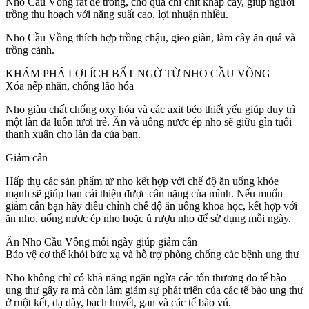
Nho Cầu Vồng rất dễ trồng, cho quả chi chít khắp cây, giúp người
trồng thu hoạch với năng suất cao, lợi nhuận nhiều.
Nho Cầu Vồng thích hợp trồng chậu, gieo giàn, làm cây ăn quả và
trồng cảnh.
KHÁM PHÁ LỢI ÍCH BẤT NGỜ TỪ NHO CẦU VỒNG
Xóa nếp nhăn, chống lão hóa
Nho giàu chất chống oxy hóa và các axit béo thiết yếu giúp duy trì
một làn da luôn tươi trẻ. Ăn và uống nươc ép nho sẽ giữu gìn tuổi
thanh xuân cho làn da của bạn.
Giảm cân
Hấp thụ các sản phẩm từ nho kết hợp với chế độ ăn uống khỏe
mạnh sẽ giúp bạn cải thiện được cân nặng của mình. Nếu muốn
giảm cân bạn hãy điều chỉnh chế độ ăn uống khoa học, kết hợp với
ăn nho, uống nươc ép nho hoặc ủ rượu nho để sử dụng mỗi ngày.
Ăn Nho Cầu Vồng mỗi ngày giúp giảm cân
Bảo vệ cơ thể khỏi bức xạ và hỗ trợ phòng chống các bệnh ung thư
Nho không chỉ có khả năng ngăn ngừa các tổn thương do tế bào
ung thư gây ra mà còn làm giảm sự phát triển của các tế bào ung thư
ở ruột kết, dạ dày, bạch huyết, gan và các tế bào vú.