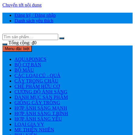
Chuyển tới nội dung
Đăng ký / Đăng nhập
Danh sách yêu thích
Tổng cộng:
₫
0
Menu đặc biệt
AQUAPONICS
BỘ CƠ BẢN
BỘ MẪU
CÁC LOẠI CỦ - QUẢ
CÂY TRONG CHẬU
CHẾ PHẨM HỮU CƠ
CƯỜNG ĐỘ ÁNH SÁNG
DANH MỤC SẢN PHẨM
GIỐNG CÂY TRỒNG
HỢP ÁNH SÁNG MẠNH
HỢP ÁNH SÁNG T.BÌNH
HỢP ÁNH SÁNG YẾU
LOẠI GIA VỴ
MẸ THIÊN NHIÊN