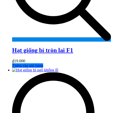
Hạt giống bí tròn lai F1
₫
19.000
Thêm vào giỏ hàng