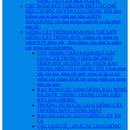
SÁNG TẠO CỦA MỖI NGƯỜI.
CHẾ PHẨM HỮU CƠ
KHÁM PHÁ CÁC CHẾ
HỮU CƠ ĐỘC QUYỀN CỦA CHÚNG TÔI. Bạn
không còn lo lắng vườn rau hữu cơ BTN
AQUAPONIC của bạn không xanh tốt và sâu bệnh
nữa rồi .
GIỐNG CÂY TRỒNG
KHÁM PHÁ THẾ GIỚI
GIỐNG CÂY TRỒNG BTN. Giống cây trồng do
chính BTN đóng gói – Bạn không còn phải lo giống
cây trồng kém chất lượng.
CÂY TRONG CHẬU
KHÁM PHÁ CÁC
LOẠI CÂY TRONG CHẬU ĐỂ PHÁT
TRIỂN ĐỘC QUYỀN CÁC VƯỜN RAU
TRONG NHÀ CỦA CHÚNG TÔI. Chọn từng
cây của bạn, từng cây một, trong số tất cả các
giống của chúng tôi để xây dựng vườn rau trong
nhà của bạn.
RAU RỪNG
CÁC LOẠI GIỐNG RAU RỪNG
ĐÃ ĐƯỢC TRỒNG THÀNH CÔNG KIỂU
BTN AQUAPONIC
THƯỜNG DÙNG
CÁC LOẠI GIỐNG CÂY
THƯỜNG ĐƯỢC DÙNG NHẤT
RAU ĂN LÁ
CÁC LOẠI GIỐNG CÂY ĂN
LÁ
CÁC LOẠI CỦ – QUẢ
CÁC LOẠI GIỐNG