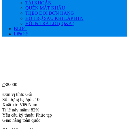
TÀI KHOẢN
QUÊN MẬT KHẨU
THEO DÕI ĐƠN HÀNG
HỔ TRỢ SAU KHI LẮP BTN
HỎI & TRẢ LỜI ( Q&A )
BLOG
Liên hệ
₫
38.000
Đơn vị tính: Gói
Số lượng hạt/gói: 10
Xuất xứ: Việt Nam
Tỉ lệ nảy mầm: 82%
Yêu cầu kỹ thuật: Phức tạp
Giao hàng toàn quốc