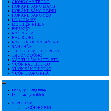
GIỐNG CÂY TRỒNG
HỢP ÁNH SÁNG MẠNH
HỢP ÁNH SÁNG T.BÌNH
HỢP ÁNH SÁNG YẾU
LOẠI GIA VỴ
MẸ THIÊN NHIÊN
PHỤ KIỆN
RAU ĂN LÁ
RAU RỪNG
RAU THUỐC VÀ SỨC KHOẺ
SẢN PHẨM
THỰC PHẨM CHỨC NĂNG
THƯỜNG DÙNG
VẬT TƯ LÀM VƯỜN BTN
VƯỜN RAU HỮU CƠ
VƯỜN SÂN THƯỢNG
VƯỜN TRONG NHÀ
Đăng ký / Đăng nhập
Danh sách yêu thích
SẢN PHẨM
TỦ CỘI NGUỒN