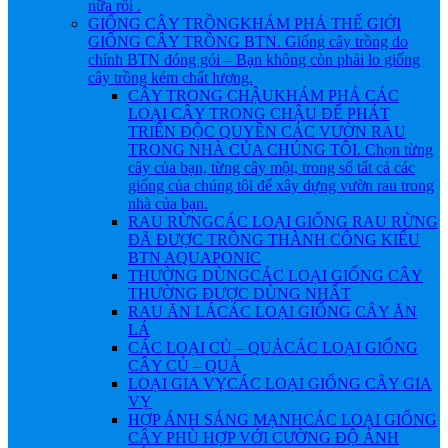
nữa rồi .
GIỐNG CÂY TRỒNG
KHÁM PHÁ THẾ GIỚI
GIỐNG CÂY TRỒNG BTN. Giống cây trồng do
chính BTN đóng gói – Bạn không còn phải lo giống
cây trồng kém chất lượng.
CÂY TRONG CHẬU
KHÁM PHÁ CÁC
LOẠI CÂY TRONG CHẬU ĐỂ PHÁT
TRIỂN ĐỘC QUYỀN CÁC VƯỜN RAU
TRONG NHÀ CỦA CHÚNG TÔI. Chọn từng
cây của bạn, từng cây một, trong số tất cả các
giống của chúng tôi để xây dựng vườn rau trong
nhà của bạn.
RAU RỪNG
CÁC LOẠI GIỐNG RAU RỪNG
ĐÃ ĐƯỢC TRỒNG THÀNH CÔNG KIỂU
BTN AQUAPONIC
THƯỜNG DÙNG
CÁC LOẠI GIỐNG CÂY
THƯỜNG ĐƯỢC DÙNG NHẤT
RAU ĂN LÁ
CÁC LOẠI GIỐNG CÂY ĂN
LÁ
CÁC LOẠI CỦ – QUẢ
CÁC LOẠI GIỐNG
CÂY CỦ – QUẢ
LOẠI GIA VỴ
CÁC LOẠI GIỐNG CÂY GIA
VỴ
HỢP ÁNH SÁNG MẠNH
CÁC LOẠI GIỐNG
CÂY PHÙ HỢP VỚI CƯỜNG ĐỘ ÁNH