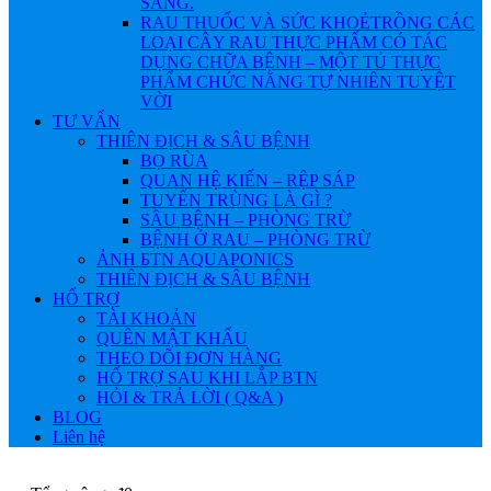
SÁNG.
RAU THUỐC VÀ SỨC KHOẺ
TRỒNG CÁC
LOẠI CÂY RAU THỰC PHẨM CÓ TÁC
DỤNG CHỮA BỆNH – MỘT TỦ THỰC
PHẨM CHỨC NĂNG TỰ NHIÊN TUYỆT
VỜI
TƯ VẤN
THIÊN ĐỊCH & SÂU BỆNH
BỌ RÙA
QUAN HỆ KIẾN – RỆP SÁP
TUYẾN TRÙNG LÀ GÌ ?
SÂU BỆNH – PHÒNG TRỪ
BỆNH Ở RAU – PHÒNG TRỪ
ẢNH БTN AQUAPONICS
THIÊN ĐỊCH & SÂU BỆNH
HỔ TRỢ
TÀI KHOẢN
QUÊN MẬT KHẨU
THEO DÕI ĐƠN HÀNG
HỔ TRỢ SAU KHI LẮP BTN
HỎI & TRẢ LỜI ( Q&A )
BLOG
Liên hệ