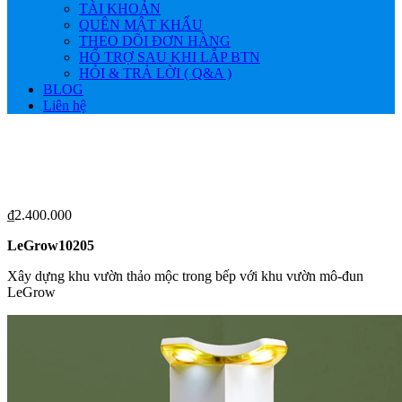
TÀI KHOẢN
QUÊN MẬT KHẨU
THEO DÕI ĐƠN HÀNG
HỔ TRỢ SAU KHI LẮP BTN
HỎI & TRẢ LỜI ( Q&A )
BLOG
Liên hệ
₫
2.400.000
LeGrow10205
Xây dựng khu vườn thảo mộc trong bếp với khu vườn mô-đun
LeGrow