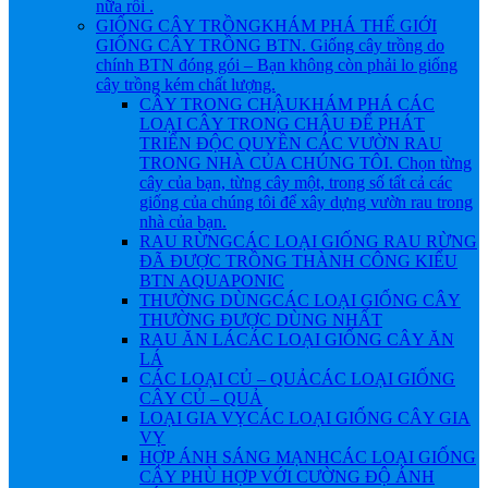
nữa rồi .
GIỐNG CÂY TRỒNG
KHÁM PHÁ THẾ GIỚI
GIỐNG CÂY TRỒNG BTN. Giống cây trồng do
chính BTN đóng gói – Bạn không còn phải lo giống
cây trồng kém chất lượng.
CÂY TRONG CHẬU
KHÁM PHÁ CÁC
LOẠI CÂY TRONG CHẬU ĐỂ PHÁT
TRIỂN ĐỘC QUYỀN CÁC VƯỜN RAU
TRONG NHÀ CỦA CHÚNG TÔI. Chọn từng
cây của bạn, từng cây một, trong số tất cả các
giống của chúng tôi để xây dựng vườn rau trong
nhà của bạn.
RAU RỪNG
CÁC LOẠI GIỐNG RAU RỪNG
ĐÃ ĐƯỢC TRỒNG THÀNH CÔNG KIỂU
BTN AQUAPONIC
THƯỜNG DÙNG
CÁC LOẠI GIỐNG CÂY
THƯỜNG ĐƯỢC DÙNG NHẤT
RAU ĂN LÁ
CÁC LOẠI GIỐNG CÂY ĂN
LÁ
CÁC LOẠI CỦ – QUẢ
CÁC LOẠI GIỐNG
CÂY CỦ – QUẢ
LOẠI GIA VỴ
CÁC LOẠI GIỐNG CÂY GIA
VỴ
HỢP ÁNH SÁNG MẠNH
CÁC LOẠI GIỐNG
CÂY PHÙ HỢP VỚI CƯỜNG ĐỘ ÁNH