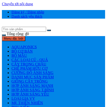
Chuyển tới nội dung
Đăng ký / Đăng nhập
Danh sách yêu thích
Tổng cộng:
₫
0
Menu đặc biệt
AQUAPONICS
BỘ CƠ BẢN
BỘ MẪU
CÁC LOẠI CỦ - QUẢ
CÂY TRONG CHẬU
CHẾ PHẨM HỮU CƠ
CƯỜNG ĐỘ ÁNH SÁNG
DANH MỤC SẢN PHẨM
GIỐNG CÂY TRỒNG
HỢP ÁNH SÁNG MẠNH
HỢP ÁNH SÁNG T.BÌNH
HỢP ÁNH SÁNG YẾU
LOẠI GIA VỴ
MẸ THIÊN NHIÊN