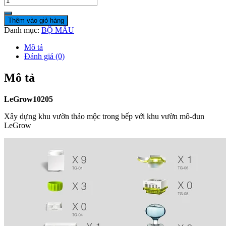
Thêm vào giỏ hàng
Danh mục:
BỘ MẪU
Mô tả
Đánh giá (0)
Mô tả
LeGrow10205
Xây dựng khu vườn thảo mộc trong bếp với khu vườn mô-đun
LeGrow