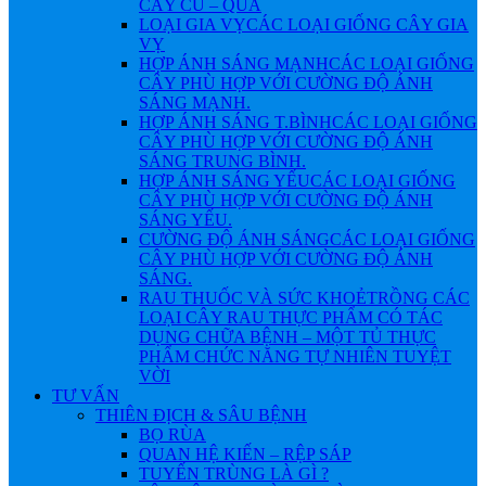
CÂY CỦ – QUẢ
LOẠI GIA VỴ
CÁC LOẠI GIỐNG CÂY GIA
VỴ
HỢP ÁNH SÁNG MẠNH
CÁC LOẠI GIỐNG
CÂY PHÙ HỢP VỚI CƯỜNG ĐỘ ÁNH
SÁNG MẠNH.
HỢP ÁNH SÁNG T.BÌNH
CÁC LOẠI GIỐNG
CÂY PHÙ HỢP VỚI CƯỜNG ĐỘ ÁNH
SÁNG TRUNG BÌNH.
HỢP ÁNH SÁNG YẾU
CÁC LOẠI GIỐNG
CÂY PHÙ HỢP VỚI CƯỜNG ĐỘ ÁNH
SÁNG YẾU.
CƯỜNG ĐỘ ÁNH SÁNG
CÁC LOẠI GIỐNG
CÂY PHÙ HỢP VỚI CƯỜNG ĐỘ ÁNH
SÁNG.
RAU THUỐC VÀ SỨC KHOẺ
TRỒNG CÁC
LOẠI CÂY RAU THỰC PHẨM CÓ TÁC
DỤNG CHỮA BỆNH – MỘT TỦ THỰC
PHẨM CHỨC NĂNG TỰ NHIÊN TUYỆT
VỜI
TƯ VẤN
THIÊN ĐỊCH & SÂU BỆNH
BỌ RÙA
QUAN HỆ KIẾN – RỆP SÁP
TUYẾN TRÙNG LÀ GÌ ?