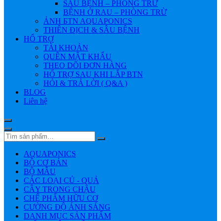
SÂU BỆNH – PHÒNG TRỪ
BỆNH Ở RAU – PHÒNG TRỪ
ẢNH БTN AQUAPONICS
THIÊN ĐỊCH & SÂU BỆNH
HỔ TRỢ
TÀI KHOẢN
QUÊN MẬT KHẨU
THEO DÕI ĐƠN HÀNG
HỔ TRỢ SAU KHI LẮP BTN
HỎI & TRẢ LỜI ( Q&A )
BLOG
Liên hệ
AQUAPONICS
BỘ CƠ BẢN
BỘ MẪU
CÁC LOẠI CỦ - QUẢ
CÂY TRONG CHẬU
CHẾ PHẨM HỮU CƠ
CƯỜNG ĐỘ ÁNH SÁNG
DANH MỤC SẢN PHẨM