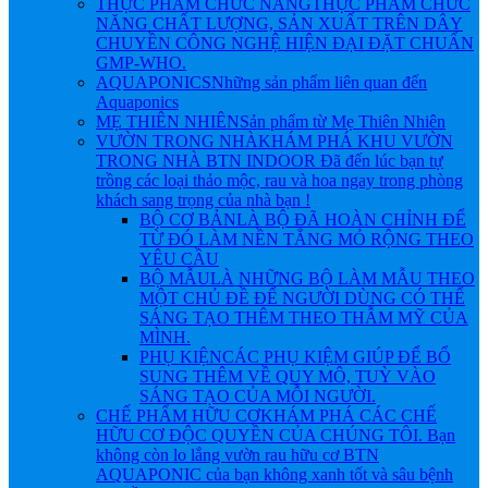
THỰC PHẨM CHỨC NĂNG
THỰC PHẨM CHỨC
NĂNG CHẤT LƯỢNG, SẢN XUẤT TRÊN DÂY
CHUYỀN CÔNG NGHỆ HIỆN ĐẠI ĐẶT CHUẨN
GMP-WHO.
AQUAPONICS
Những sản phẩm liên quan đến
Aquaponics
MẸ THIÊN NHIÊN
Sản phẩm từ Mẹ Thiên Nhiên
VƯỜN TRONG NHÀ
KHÁM PHÁ KHU VƯỜN
TRONG NHÀ BTN INDOOR Đã đến lúc bạn tự
trồng các loại thảo mộc, rau và hoa ngay trong phòng
khách sang trọng của nhà bạn !
BỘ CƠ BẢN
LÀ BỘ ĐÃ HOÀN CHỈNH ĐỂ
TỪ ĐÓ LÀM NỀN TẲNG MỎ RỘNG THEO
YÊU CẦU
BỘ MẪU
LÀ NHỮNG BỘ LÀM MẪU THEO
MỘT CHỦ ĐỀ ĐỂ NGƯỜI DÙNG CÓ THỂ
SÁNG TẠO THÊM THEO THẪM MỸ CỦA
MÌNH.
PHỤ KIỆN
CÁC PHỤ KIỆM GIÚP ĐỂ BỔ
SUNG THÊM VỀ QUY MÔ, TUỲ VÀO
SÁNG TẠO CỦA MỖI NGƯỜI.
CHẾ PHẨM HỮU CƠ
KHÁM PHÁ CÁC CHẾ
HỮU CƠ ĐỘC QUYỀN CỦA CHÚNG TÔI. Bạn
không còn lo lắng vườn rau hữu cơ BTN
AQUAPONIC của bạn không xanh tốt và sâu bệnh