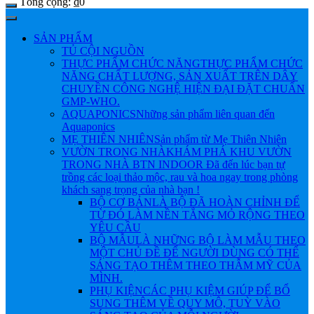
Tổng cộng:
₫
0
SẢN PHẨM
TỦ CỘI NGUỒN
THỰC PHẨM CHỨC NĂNG
THỰC PHẨM CHỨC
NĂNG CHẤT LƯỢNG, SẢN XUẤT TRÊN DÂY
CHUYỀN CÔNG NGHỆ HIỆN ĐẠI ĐẶT CHUẨN
GMP-WHO.
AQUAPONICS
Những sản phẩm liên quan đến
Aquaponics
MẸ THIÊN NHIÊN
Sản phẩm từ Mẹ Thiên Nhiên
VƯỜN TRONG NHÀ
KHÁM PHÁ KHU VƯỜN
TRONG NHÀ BTN INDOOR Đã đến lúc bạn tự
trồng các loại thảo mộc, rau và hoa ngay trong phòng
khách sang trọng của nhà bạn !
BỘ CƠ BẢN
LÀ BỘ ĐÃ HOÀN CHỈNH ĐỂ
TỪ ĐÓ LÀM NỀN TẲNG MỎ RỘNG THEO
YÊU CẦU
BỘ MẪU
LÀ NHỮNG BỘ LÀM MẪU THEO
MỘT CHỦ ĐỀ ĐỂ NGƯỜI DÙNG CÓ THỂ
SÁNG TẠO THÊM THEO THẪM MỸ CỦA
MÌNH.
PHỤ KIỆN
CÁC PHỤ KIỆM GIÚP ĐỂ BỔ
SUNG THÊM VỀ QUY MÔ, TUỲ VÀO