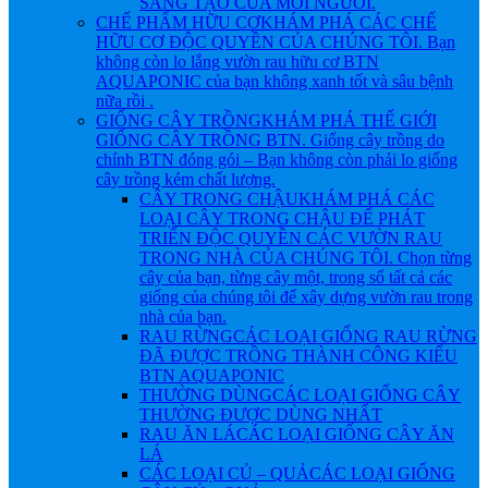
SÁNG TẠO CỦA MỖI NGƯỜI.
CHẾ PHẨM HỮU CƠ
KHÁM PHÁ CÁC CHẾ
HỮU CƠ ĐỘC QUYỀN CỦA CHÚNG TÔI. Bạn
không còn lo lắng vườn rau hữu cơ BTN
AQUAPONIC của bạn không xanh tốt và sâu bệnh
nữa rồi .
GIỐNG CÂY TRỒNG
KHÁM PHÁ THẾ GIỚI
GIỐNG CÂY TRỒNG BTN. Giống cây trồng do
chính BTN đóng gói – Bạn không còn phải lo giống
cây trồng kém chất lượng.
CÂY TRONG CHẬU
KHÁM PHÁ CÁC
LOẠI CÂY TRONG CHẬU ĐỂ PHÁT
TRIỂN ĐỘC QUYỀN CÁC VƯỜN RAU
TRONG NHÀ CỦA CHÚNG TÔI. Chọn từng
cây của bạn, từng cây một, trong số tất cả các
giống của chúng tôi để xây dựng vườn rau trong
nhà của bạn.
RAU RỪNG
CÁC LOẠI GIỐNG RAU RỪNG
ĐÃ ĐƯỢC TRỒNG THÀNH CÔNG KIỂU
BTN AQUAPONIC
THƯỜNG DÙNG
CÁC LOẠI GIỐNG CÂY
THƯỜNG ĐƯỢC DÙNG NHẤT
RAU ĂN LÁ
CÁC LOẠI GIỐNG CÂY ĂN
LÁ
CÁC LOẠI CỦ – QUẢ
CÁC LOẠI GIỐNG