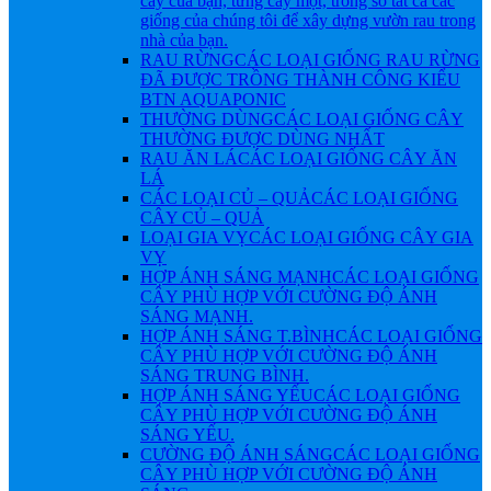
cây của bạn, từng cây một, trong số tất cả các
giống của chúng tôi để xây dựng vườn rau trong
nhà của bạn.
RAU RỪNG
CÁC LOẠI GIỐNG RAU RỪNG
ĐÃ ĐƯỢC TRỒNG THÀNH CÔNG KIỂU
BTN AQUAPONIC
THƯỜNG DÙNG
CÁC LOẠI GIỐNG CÂY
THƯỜNG ĐƯỢC DÙNG NHẤT
RAU ĂN LÁ
CÁC LOẠI GIỐNG CÂY ĂN
LÁ
CÁC LOẠI CỦ – QUẢ
CÁC LOẠI GIỐNG
CÂY CỦ – QUẢ
LOẠI GIA VỴ
CÁC LOẠI GIỐNG CÂY GIA
VỴ
HỢP ÁNH SÁNG MẠNH
CÁC LOẠI GIỐNG
CÂY PHÙ HỢP VỚI CƯỜNG ĐỘ ÁNH
SÁNG MẠNH.
HỢP ÁNH SÁNG T.BÌNH
CÁC LOẠI GIỐNG
CÂY PHÙ HỢP VỚI CƯỜNG ĐỘ ÁNH
SÁNG TRUNG BÌNH.
HỢP ÁNH SÁNG YẾU
CÁC LOẠI GIỐNG
CÂY PHÙ HỢP VỚI CƯỜNG ĐỘ ÁNH
SÁNG YẾU.
CƯỜNG ĐỘ ÁNH SÁNG
CÁC LOẠI GIỐNG
CÂY PHÙ HỢP VỚI CƯỜNG ĐỘ ÁNH