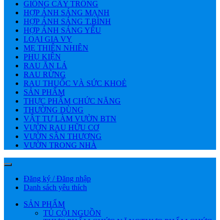
GIỐNG CÂY TRỒNG
HỢP ÁNH SÁNG MẠNH
HỢP ÁNH SÁNG T.BÌNH
HỢP ÁNH SÁNG YẾU
LOẠI GIA VỴ
MẸ THIÊN NHIÊN
PHỤ KIỆN
RAU ĂN LÁ
RAU RỪNG
RAU THUỐC VÀ SỨC KHOẺ
SẢN PHẨM
THỰC PHẨM CHỨC NĂNG
THƯỜNG DÙNG
VẬT TƯ LÀM VƯỜN BTN
VƯỜN RAU HỮU CƠ
VƯỜN SÂN THƯỢNG
VƯỜN TRONG NHÀ
Đăng ký / Đăng nhập
Danh sách yêu thích
SẢN PHẨM
TỦ CỘI NGUỒN