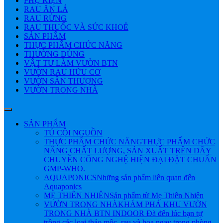
PHỤ KIỆN
RAU ĂN LÁ
RAU RỪNG
RAU THUỐC VÀ SỨC KHOẺ
SẢN PHẨM
THỰC PHẨM CHỨC NĂNG
THƯỜNG DÙNG
VẬT TƯ LÀM VƯỜN BTN
VƯỜN RAU HỮU CƠ
VƯỜN SÂN THƯỢNG
VƯỜN TRONG NHÀ
SẢN PHẨM
TỦ CỘI NGUỒN
THỰC PHẨM CHỨC NĂNG
THỰC PHẨM CHỨC
NĂNG CHẤT LƯỢNG, SẢN XUẤT TRÊN DÂY
CHUYỀN CÔNG NGHỆ HIỆN ĐẠI ĐẶT CHUẨN
GMP-WHO.
AQUAPONICS
Những sản phẩm liên quan đến
Aquaponics
MẸ THIÊN NHIÊN
Sản phẩm từ Mẹ Thiên Nhiên
VƯỜN TRONG NHÀ
KHÁM PHÁ KHU VƯỜN
TRONG NHÀ BTN INDOOR Đã đến lúc bạn tự
trồng các loại thảo mộc, rau và hoa ngay trong phòng