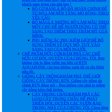
khách sang trọng của nhà bạn !
BỘ CƠ BẢN
LÀ BỘ ĐÃ HOÀN CHỈNH ĐỂ
TỪ ĐÓ LÀM NỀN TẲNG MỎ RỘNG THEO
YÊU CẦU
BỘ MẪU
LÀ NHỮNG BỘ LÀM MẪU THEO
MỘT CHỦ ĐỀ ĐỂ NGƯỜI DÙNG CÓ THỂ
SÁNG TẠO THÊM THEO THẪM MỸ CỦA
MÌNH.
PHỤ KIỆN
CÁC PHỤ KIỆM GIÚP ĐỂ BỔ
SUNG THÊM VỀ QUY MÔ, TUỲ VÀO
SÁNG TẠO CỦA MỖI NGƯỜI.
CHẾ PHẨM HỮU CƠ
KHÁM PHÁ CÁC CHẾ
HỮU CƠ ĐỘC QUYỀN CỦA CHÚNG TÔI. Bạn
không còn lo lắng vườn rau hữu cơ BTN
AQUAPONIC của bạn không xanh tốt và sâu bệnh
nữa rồi .
GIỐNG CÂY TRỒNG
KHÁM PHÁ THẾ GIỚI
GIỐNG CÂY TRỒNG BTN. Giống cây trồng do
chính BTN đóng gói – Bạn không còn phải lo giống
cây trồng kém chất lượng.
CÂY TRONG CHẬU
KHÁM PHÁ CÁC
LOẠI CÂY TRONG CHẬU ĐỂ PHÁT
TRIỂN ĐỘC QUYỀN CÁC VƯỜN RAU
TRONG NHÀ CỦA CHÚNG TÔI. Chọn từng