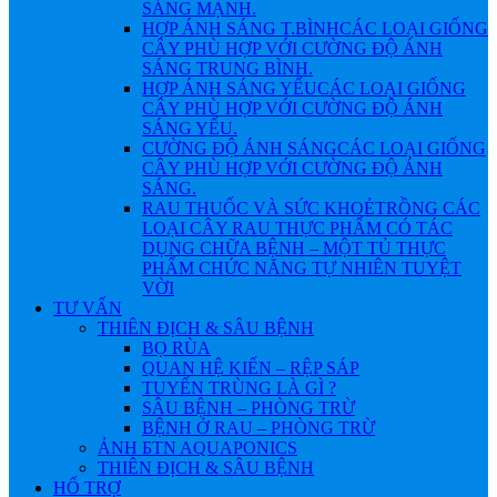
SÁNG MẠNH.
HỢP ÁNH SÁNG T.BÌNH
CÁC LOẠI GIỐNG
CÂY PHÙ HỢP VỚI CƯỜNG ĐỘ ÁNH
SÁNG TRUNG BÌNH.
HỢP ÁNH SÁNG YẾU
CÁC LOẠI GIỐNG
CÂY PHÙ HỢP VỚI CƯỜNG ĐỘ ÁNH
SÁNG YẾU.
CƯỜNG ĐỘ ÁNH SÁNG
CÁC LOẠI GIỐNG
CÂY PHÙ HỢP VỚI CƯỜNG ĐỘ ÁNH
SÁNG.
RAU THUỐC VÀ SỨC KHOẺ
TRỒNG CÁC
LOẠI CÂY RAU THỰC PHẨM CÓ TÁC
DỤNG CHỮA BỆNH – MỘT TỦ THỰC
PHẨM CHỨC NĂNG TỰ NHIÊN TUYỆT
VỜI
TƯ VẤN
THIÊN ĐỊCH & SÂU BỆNH
BỌ RÙA
QUAN HỆ KIẾN – RỆP SÁP
TUYẾN TRÙNG LÀ GÌ ?
SÂU BỆNH – PHÒNG TRỪ
BỆNH Ở RAU – PHÒNG TRỪ
ẢNH БTN AQUAPONICS
THIÊN ĐỊCH & SÂU BỆNH
HỔ TRỢ