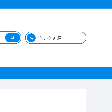
Tổng cộng:
₫
0
ỆP SÁP
Ì ?