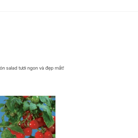
HỢP ÁNH SÁNG MẠNH
HỢP ÁNH SÁNG T.BÌNH
HỢP ÁNH SÁNG YẾU
CƯỜNG ĐỘ ÁNH SÁNG
RAU THUỐC VÀ SỨC KHOẺ
n salad tươi ngon và đẹp mắt!