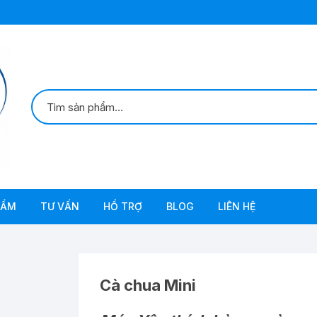
HẨM
TƯ VẤN
HỔ TRỢ
BLOG
LIÊN HỆ
CỘI NGUỒN
THIÊN ĐỊCH & SÂU BỆNH
TÀI KHOẢN
BỌ RÙA
C PHẨM CHỨC NĂNG
ẢNH БTN AQUAPONICS
QUÊN MẬT KHẨU
QUAN HỆ KIẾN – R
Cà chua Mini
APONICS
THIÊN ĐỊCH & SÂU BỆNH
THEO DÕI ĐƠN HÀNG
TUYẾN TRÙNG LÀ G