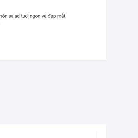
G TRỪ
ón salad tươi ngon và đẹp mắt!
n
ÒNG TRỪ