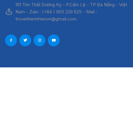
191 Tôn Thất Dương Kỵ - P.Cẩm Lệ - TP Đà Nẵng - Việt
Nam - Zalo : (+84 ) 905 229 625 - Mail :
trovethiennhienvn@gmail.com