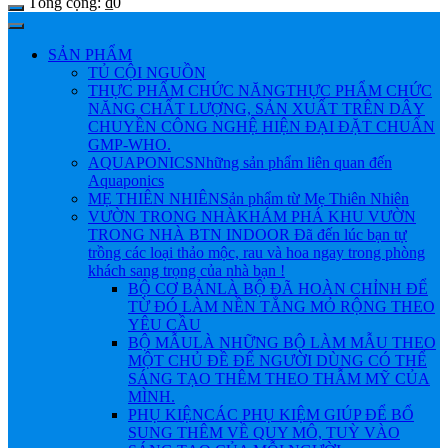
Tổng cộng:
₫
0
SẢN PHẨM
TỦ CỘI NGUỒN
THỰC PHẨM CHỨC NĂNG
THỰC PHẨM CHỨC
NĂNG CHẤT LƯỢNG, SẢN XUẤT TRÊN DÂY
CHUYỀN CÔNG NGHỆ HIỆN ĐẠI ĐẶT CHUẨN
GMP-WHO.
AQUAPONICS
Những sản phẩm liên quan đến
Aquaponics
MẸ THIÊN NHIÊN
Sản phẩm từ Mẹ Thiên Nhiên
VƯỜN TRONG NHÀ
KHÁM PHÁ KHU VƯỜN
TRONG NHÀ BTN INDOOR Đã đến lúc bạn tự
trồng các loại thảo mộc, rau và hoa ngay trong phòng
khách sang trọng của nhà bạn !
BỘ CƠ BẢN
LÀ BỘ ĐÃ HOÀN CHỈNH ĐỂ
TỪ ĐÓ LÀM NỀN TẲNG MỎ RỘNG THEO
YÊU CẦU
BỘ MẪU
LÀ NHỮNG BỘ LÀM MẪU THEO
MỘT CHỦ ĐỀ ĐỂ NGƯỜI DÙNG CÓ THỂ
SÁNG TẠO THÊM THEO THẪM MỸ CỦA
MÌNH.
PHỤ KIỆN
CÁC PHỤ KIỆM GIÚP ĐỂ BỔ
SUNG THÊM VỀ QUY MÔ, TUỲ VÀO