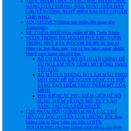
THỰC PHẨM CHỨC NĂNG
THỰC PHẨM CHỨC
NĂNG CHẤT LƯỢNG, SẢN XUẤT TRÊN DÂY
CHUYỀN CÔNG NGHỆ HIỆN ĐẠI ĐẶT CHUẨN
GMP-WHO.
AQUAPONICS
Những sản phẩm liên quan đến
Aquaponics
MẸ THIÊN NHIÊN
Sản phẩm từ Mẹ Thiên Nhiên
VƯỜN TRONG NHÀ
KHÁM PHÁ KHU VƯỜN
TRONG NHÀ BTN INDOOR Đã đến lúc bạn tự
trồng các loại thảo mộc, rau và hoa ngay trong phòng
khách sang trọng của nhà bạn !
BỘ CƠ BẢN
LÀ BỘ ĐÃ HOÀN CHỈNH ĐỂ
TỪ ĐÓ LÀM NỀN TẲNG MỎ RỘNG THEO
YÊU CẦU
BỘ MẪU
LÀ NHỮNG BỘ LÀM MẪU THEO
MỘT CHỦ ĐỀ ĐỂ NGƯỜI DÙNG CÓ THỂ
SÁNG TẠO THÊM THEO THẪM MỸ CỦA
MÌNH.
PHỤ KIỆN
CÁC PHỤ KIỆM GIÚP ĐỂ BỔ
SUNG THÊM VỀ QUY MÔ, TUỲ VÀO
SÁNG TẠO CỦA MỖI NGƯỜI.
CHẾ PHẨM HỮU CƠ
KHÁM PHÁ CÁC CHẾ
HỮU CƠ ĐỘC QUYỀN CỦA CHÚNG TÔI. Bạn
không còn lo lắng vườn rau hữu cơ BTN
AQUAPONIC của bạn không xanh tốt và sâu bệnh