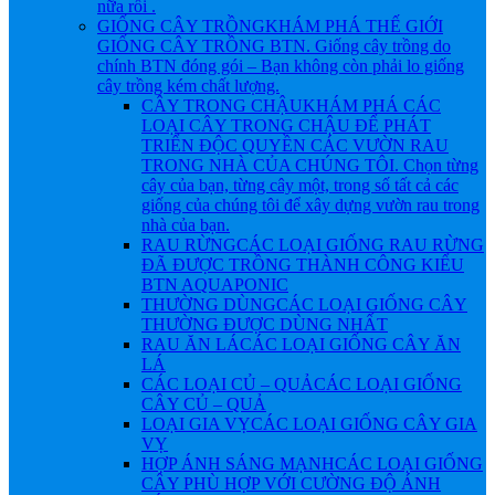
nữa rồi .
GIỐNG CÂY TRỒNG
KHÁM PHÁ THẾ GIỚI
GIỐNG CÂY TRỒNG BTN. Giống cây trồng do
chính BTN đóng gói – Bạn không còn phải lo giống
cây trồng kém chất lượng.
CÂY TRONG CHẬU
KHÁM PHÁ CÁC
LOẠI CÂY TRONG CHẬU ĐỂ PHÁT
TRIỂN ĐỘC QUYỀN CÁC VƯỜN RAU
TRONG NHÀ CỦA CHÚNG TÔI. Chọn từng
cây của bạn, từng cây một, trong số tất cả các
giống của chúng tôi để xây dựng vườn rau trong
nhà của bạn.
RAU RỪNG
CÁC LOẠI GIỐNG RAU RỪNG
ĐÃ ĐƯỢC TRỒNG THÀNH CÔNG KIỂU
BTN AQUAPONIC
THƯỜNG DÙNG
CÁC LOẠI GIỐNG CÂY
THƯỜNG ĐƯỢC DÙNG NHẤT
RAU ĂN LÁ
CÁC LOẠI GIỐNG CÂY ĂN
LÁ
CÁC LOẠI CỦ – QUẢ
CÁC LOẠI GIỐNG
CÂY CỦ – QUẢ
LOẠI GIA VỴ
CÁC LOẠI GIỐNG CÂY GIA
VỴ
HỢP ÁNH SÁNG MẠNH
CÁC LOẠI GIỐNG
CÂY PHÙ HỢP VỚI CƯỜNG ĐỘ ÁNH