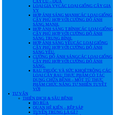
CÂY CỦ – QUẢ
LOẠI GIA VỴ
CÁC LOẠI GIỐNG CÂY GIA
VỴ
HỢP ÁNH SÁNG MẠNH
CÁC LOẠI GIỐNG
CÂY PHÙ HỢP VỚI CƯỜNG ĐỘ ÁNH
SÁNG MẠNH.
HỢP ÁNH SÁNG T.BÌNH
CÁC LOẠI GIỐNG
CÂY PHÙ HỢP VỚI CƯỜNG ĐỘ ÁNH
SÁNG TRUNG BÌNH.
HỢP ÁNH SÁNG YẾU
CÁC LOẠI GIỐNG
CÂY PHÙ HỢP VỚI CƯỜNG ĐỘ ÁNH
SÁNG YẾU.
CƯỜNG ĐỘ ÁNH SÁNG
CÁC LOẠI GIỐNG
CÂY PHÙ HỢP VỚI CƯỜNG ĐỘ ÁNH
SÁNG.
RAU THUỐC VÀ SỨC KHOẺ
TRỒNG CÁC
LOẠI CÂY RAU THỰC PHẨM CÓ TÁC
DỤNG CHỮA BỆNH – MỘT TỦ THỰC
PHẨM CHỨC NĂNG TỰ NHIÊN TUYỆT
VỜI
TƯ VẤN
THIÊN ĐỊCH & SÂU BỆNH
BỌ RÙA
QUAN HỆ KIẾN – RỆP SÁP
TUYẾN TRÙNG LÀ GÌ ?