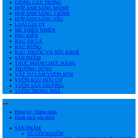
GIỐNG CÂY TRỒNG
HỢP ÁNH SÁNG MẠNH
HỢP ÁNH SÁNG T.BÌNH
HỢP ÁNH SÁNG YẾU
LOẠI GIA VỴ
MẸ THIÊN NHIÊN
PHỤ KIỆN
RAU ĂN LÁ
RAU RỪNG
RAU THUỐC VÀ SỨC KHOẺ
SẢN PHẨM
THỰC PHẨM CHỨC NĂNG
THƯỜNG DÙNG
VẬT TƯ LÀM VƯỜN BTN
VƯỜN RAU HỮU CƠ
VƯỜN SÂN THƯỢNG
VƯỜN TRONG NHÀ
Đăng ký / Đăng nhập
Danh sách yêu thích
SẢN PHẨM
TỦ CỘI NGUỒN