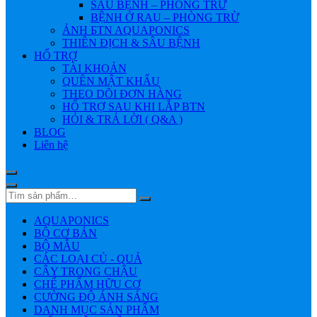
SÂU BỆNH – PHÒNG TRỪ
BỆNH Ở RAU – PHÒNG TRỪ
ẢNH БTN AQUAPONICS
THIÊN ĐỊCH & SÂU BỆNH
HỔ TRỢ
TÀI KHOẢN
QUÊN MẬT KHẨU
THEO DÕI ĐƠN HÀNG
HỔ TRỢ SAU KHI LẮP BTN
HỎI & TRẢ LỜI ( Q&A )
BLOG
Liên hệ
AQUAPONICS
BỘ CƠ BẢN
BỘ MẪU
CÁC LOẠI CỦ - QUẢ
CÂY TRONG CHẬU
CHẾ PHẨM HỮU CƠ
CƯỜNG ĐỘ ÁNH SÁNG
DANH MỤC SẢN PHẨM