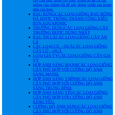
cây của bạn, từng cây một, trong số tất cả các
giống của chúng tôi để xây dựng vườn rau trong
nhà của bạn.
RAU RỪNG
CÁC LOẠI GIỐNG RAU RỪNG
ĐÃ ĐƯỢC TRỒNG THÀNH CÔNG KIỂU
BTN AQUAPONIC
THƯỜNG DÙNG
CÁC LOẠI GIỐNG CÂY
THƯỜNG ĐƯỢC DÙNG NHẤT
RAU ĂN LÁ
CÁC LOẠI GIỐNG CÂY ĂN
LÁ
CÁC LOẠI CỦ – QUẢ
CÁC LOẠI GIỐNG
CÂY CỦ – QUẢ
LOẠI GIA VỴ
CÁC LOẠI GIỐNG CÂY GIA
VỴ
HỢP ÁNH SÁNG MẠNH
CÁC LOẠI GIỐNG
CÂY PHÙ HỢP VỚI CƯỜNG ĐỘ ÁNH
SÁNG MẠNH.
HỢP ÁNH SÁNG T.BÌNH
CÁC LOẠI GIỐNG
CÂY PHÙ HỢP VỚI CƯỜNG ĐỘ ÁNH
SÁNG TRUNG BÌNH.
HỢP ÁNH SÁNG YẾU
CÁC LOẠI GIỐNG
CÂY PHÙ HỢP VỚI CƯỜNG ĐỘ ÁNH
SÁNG YẾU.
CƯỜNG ĐỘ ÁNH SÁNG
CÁC LOẠI GIỐNG
CÂY PHÙ HỢP VỚI CƯỜNG ĐỘ ÁNH