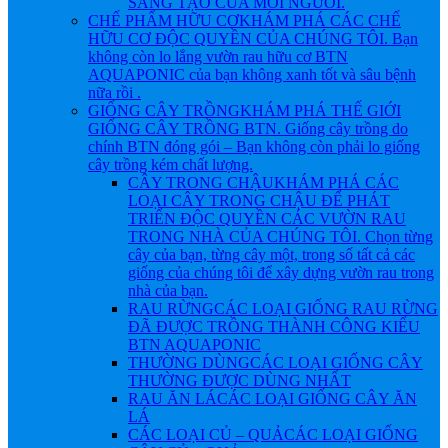
SÁNG TẠO CỦA MỖI NGƯỜI.
CHẾ PHẨM HỮU CƠ
KHÁM PHÁ CÁC CHẾ
HỮU CƠ ĐỘC QUYỀN CỦA CHÚNG TÔI. Bạn
không còn lo lắng vườn rau hữu cơ BTN
AQUAPONIC của bạn không xanh tốt và sâu bệnh
nữa rồi .
GIỐNG CÂY TRỒNG
KHÁM PHÁ THẾ GIỚI
GIỐNG CÂY TRỒNG BTN. Giống cây trồng do
chính BTN đóng gói – Bạn không còn phải lo giống
cây trồng kém chất lượng.
CÂY TRONG CHẬU
KHÁM PHÁ CÁC
LOẠI CÂY TRONG CHẬU ĐỂ PHÁT
TRIỂN ĐỘC QUYỀN CÁC VƯỜN RAU
TRONG NHÀ CỦA CHÚNG TÔI. Chọn từng
cây của bạn, từng cây một, trong số tất cả các
giống của chúng tôi để xây dựng vườn rau trong
nhà của bạn.
RAU RỪNG
CÁC LOẠI GIỐNG RAU RỪNG
ĐÃ ĐƯỢC TRỒNG THÀNH CÔNG KIỂU
BTN AQUAPONIC
THƯỜNG DÙNG
CÁC LOẠI GIỐNG CÂY
THƯỜNG ĐƯỢC DÙNG NHẤT
RAU ĂN LÁ
CÁC LOẠI GIỐNG CÂY ĂN
LÁ
CÁC LOẠI CỦ – QUẢ
CÁC LOẠI GIỐNG