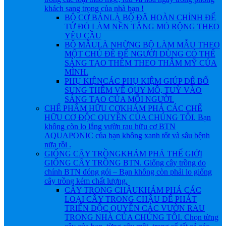
khách sang trọng của nhà bạn !
BỘ CƠ BẢN
LÀ BỘ ĐÃ HOÀN CHỈNH ĐỂ
TỪ ĐÓ LÀM NỀN TẲNG MỎ RỘNG THEO
YÊU CẦU
BỘ MẪU
LÀ NHỮNG BỘ LÀM MẪU THEO
MỘT CHỦ ĐỀ ĐỂ NGƯỜI DÙNG CÓ THỂ
SÁNG TẠO THÊM THEO THẪM MỸ CỦA
MÌNH.
PHỤ KIỆN
CÁC PHỤ KIỆM GIÚP ĐỂ BỔ
SUNG THÊM VỀ QUY MÔ, TUỲ VÀO
SÁNG TẠO CỦA MỖI NGƯỜI.
CHẾ PHẨM HỮU CƠ
KHÁM PHÁ CÁC CHẾ
HỮU CƠ ĐỘC QUYỀN CỦA CHÚNG TÔI. Bạn
không còn lo lắng vườn rau hữu cơ BTN
AQUAPONIC của bạn không xanh tốt và sâu bệnh
nữa rồi .
GIỐNG CÂY TRỒNG
KHÁM PHÁ THẾ GIỚI
GIỐNG CÂY TRỒNG BTN. Giống cây trồng do
chính BTN đóng gói – Bạn không còn phải lo giống
cây trồng kém chất lượng.
CÂY TRONG CHẬU
KHÁM PHÁ CÁC
LOẠI CÂY TRONG CHẬU ĐỂ PHÁT
TRIỂN ĐỘC QUYỀN CÁC VƯỜN RAU
TRONG NHÀ CỦA CHÚNG TÔI. Chọn từng