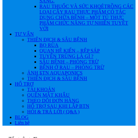
SÁNG.
RAU THUỐC VÀ SỨC KHOẺ
TRỒNG CÁC
LOẠI CÂY RAU THỰC PHẨM CÓ TÁC
DỤNG CHỮA BỆNH – MỘT TỦ THỰC
PHẨM CHỨC NĂNG TỰ NHIÊN TUYỆT
VỜI
TƯ VẤN
THIÊN ĐỊCH & SÂU BỆNH
BỌ RÙA
QUAN HỆ KIẾN – RỆP SÁP
TUYẾN TRÙNG LÀ GÌ ?
SÂU BỆNH – PHÒNG TRỪ
BỆNH Ở RAU – PHÒNG TRỪ
ẢNH БTN AQUAPONICS
THIÊN ĐỊCH & SÂU BỆNH
HỔ TRỢ
TÀI KHOẢN
QUÊN MẬT KHẨU
THEO DÕI ĐƠN HÀNG
HỔ TRỢ SAU KHI LẮP BTN
HỎI & TRẢ LỜI ( Q&A )
BLOG
Liên hệ