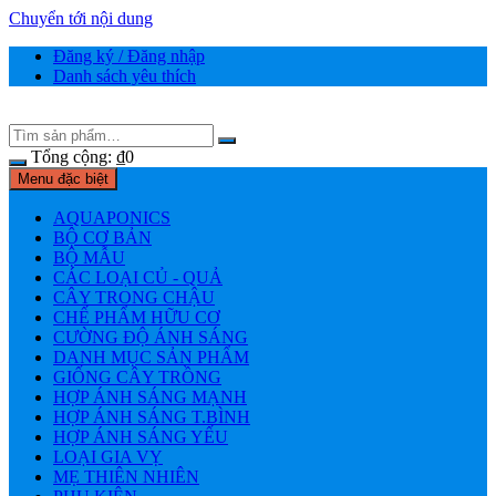
Chuyển tới nội dung
Đăng ký / Đăng nhập
Danh sách yêu thích
Tổng cộng:
₫
0
Menu đặc biệt
AQUAPONICS
BỘ CƠ BẢN
BỘ MẪU
CÁC LOẠI CỦ - QUẢ
CÂY TRONG CHẬU
CHẾ PHẨM HỮU CƠ
CƯỜNG ĐỘ ÁNH SÁNG
DANH MỤC SẢN PHẨM
GIỐNG CÂY TRỒNG
HỢP ÁNH SÁNG MẠNH
HỢP ÁNH SÁNG T.BÌNH
HỢP ÁNH SÁNG YẾU
LOẠI GIA VỴ
MẸ THIÊN NHIÊN