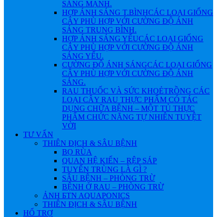
SÁNG MẠNH.
HỢP ÁNH SÁNG T.BÌNH
CÁC LOẠI GIỐNG
CÂY PHÙ HỢP VỚI CƯỜNG ĐỘ ÁNH
SÁNG TRUNG BÌNH.
HỢP ÁNH SÁNG YẾU
CÁC LOẠI GIỐNG
CÂY PHÙ HỢP VỚI CƯỜNG ĐỘ ÁNH
SÁNG YẾU.
CƯỜNG ĐỘ ÁNH SÁNG
CÁC LOẠI GIỐNG
CÂY PHÙ HỢP VỚI CƯỜNG ĐỘ ÁNH
SÁNG.
RAU THUỐC VÀ SỨC KHOẺ
TRỒNG CÁC
LOẠI CÂY RAU THỰC PHẨM CÓ TÁC
DỤNG CHỮA BỆNH – MỘT TỦ THỰC
PHẨM CHỨC NĂNG TỰ NHIÊN TUYỆT
VỜI
TƯ VẤN
THIÊN ĐỊCH & SÂU BỆNH
BỌ RÙA
QUAN HỆ KIẾN – RỆP SÁP
TUYẾN TRÙNG LÀ GÌ ?
SÂU BỆNH – PHÒNG TRỪ
BỆNH Ở RAU – PHÒNG TRỪ
ẢNH БTN AQUAPONICS
THIÊN ĐỊCH & SÂU BỆNH
HỔ TRỢ