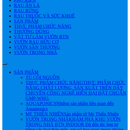
PHỤ KIỆN
RAU ĂN LÁ
RAU RỪNG
RAU THUỐC VÀ SỨC KHOẺ
SẢN PHẨM
THỰC PHẨM CHỨC NĂNG
THƯỜNG DÙNG
VẬT TƯ LÀM VƯỜN BTN
VƯỜN RAU HỮU CƠ
VƯỜN SÂN THƯỢNG
VƯỜN TRONG NHÀ
SẢN PHẨM
TỦ CỘI NGUỒN
THỰC PHẨM CHỨC NĂNG
THỰC PHẨM CHỨC
NĂNG CHẤT LƯỢNG, SẢN XUẤT TRÊN DÂY
CHUYỀN CÔNG NGHỆ HIỆN ĐẠI ĐẶT CHUẨN
GMP-WHO.
AQUAPONICS
Những sản phẩm liên quan đến
Aquaponics
MẸ THIÊN NHIÊN
Sản phẩm từ Mẹ Thiên Nhiên
VƯỜN TRONG NHÀ
KHÁM PHÁ KHU VƯỜN
TRONG NHÀ BTN INDOOR Đã đến lúc bạn tự
trồng các loại thảo mộc, rau và hoa ngay trong phòng