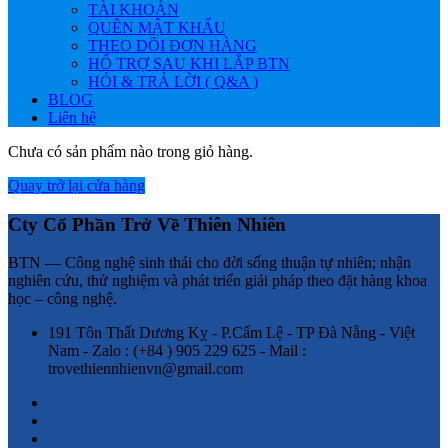
TÀI KHOẢN
QUÊN MẬT KHẨU
THEO DÕI ĐƠN HÀNG
HỔ TRỢ SAU KHI LẮP BTN
HỎI & TRẢ LỜI ( Q&A )
BLOG
Liên hệ
Chưa có sản phẩm nào trong giỏ hàng.
Quay trở lại cửa hàng
Cty Cổ Phần Trở Về Thiên Nhiên
BTN — Công nghệ sinh thái cho đời sống thuận tự nhiên; nhận
nghiên cứu, thử nghiệm và phát triển giải pháp theo đặt hàng khoa
học – công nghệ.
191 Tôn Thất Dương Kỵ - P.Cẩm Lệ - TP Đà Nẵng - Việt
Nam - Zalo : (+84 ) 905 229 625 - Mail :
trovethiennhienvn@gmail.com