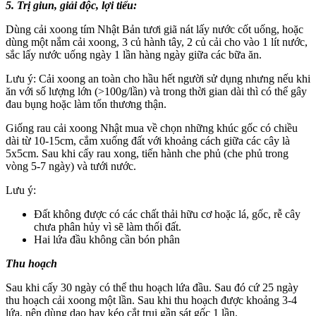
5. Trị giun, giải độc, lợi tiểu:
Dùng cải xoong tím Nhật Bản tươi giã nát lấy nước cốt uống, hoặc
dùng một nắm cải xoong, 3 củ hành tây, 2 củ cải cho vào 1 lít nước,
sắc lấy nước uống ngày 1 lần hàng ngày giữa các bữa ăn.
Lưu ý: Cải xoong an toàn cho hầu hết người sử dụng nhưng nếu khi
ăn với số lượng lớn (>100g/lần) và trong thời gian dài thì có thể gây
đau bụng hoặc làm tổn thương thận.
Giống rau cải xoong Nhật mua về chọn những khúc gốc có chiều
dài từ 10-15cm, cắm xuống đất với khoảng cách giữa các cây là
5x5cm. Sau khi cấy rau xong, tiến hành che phủ (che phủ trong
vòng 5-7 ngày) và tưới nước.
Lưu ý:
Đất không được có các chất thải hữu cơ hoặc lá, gốc, rễ cây
chưa phân hủy vì sẽ làm thối đất.
Hai lứa đầu không cần bón phân
Thu hoạch
Sau khi cấy 30 ngày có thể thu hoạch lứa đầu. Sau đó cứ 25 ngày
thu hoạch cải xoong một lần. Sau khi thu hoạch được khoảng 3-4
lứa, nên dùng dao hay kéo cắt trụi gần sát gốc 1 lần.