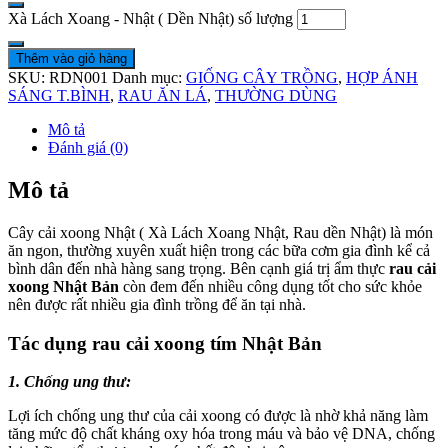
Xà Lách Xoang - Nhật ( Dền Nhật) số lượng
Thêm vào giỏ hàng
SKU:
RDN001
Danh mục:
GIỐNG CÂY TRỒNG
,
HỢP ÁNH
SÁNG T.BÌNH
,
RAU ĂN LÁ
,
THƯỜNG DÙNG
Mô tả
Đánh giá (0)
Mô tả
Cây cải xoong Nhật ( Xà Lách Xoang Nhật, Rau dền Nhật) là món
ăn ngon, thường xuyên xuất hiện trong các bữa cơm gia đình kể cả
bình dân đến nhà hàng sang trọng. Bên cạnh giá trị ẩm thực
rau cải
xoong Nhật Bản
còn đem đến nhiều công dụng tốt cho sức khỏe
nên được rất nhiều gia đình trồng để ăn tại nhà.
Tác dụng rau cải xoong tím Nhật Bản
1. Chống ung thư:
Lợi ích chống ung thư của cải xoong có được là nhờ khả năng làm
tăng mức độ chất kháng oxy hóa trong máu và bảo vệ DNA, chống