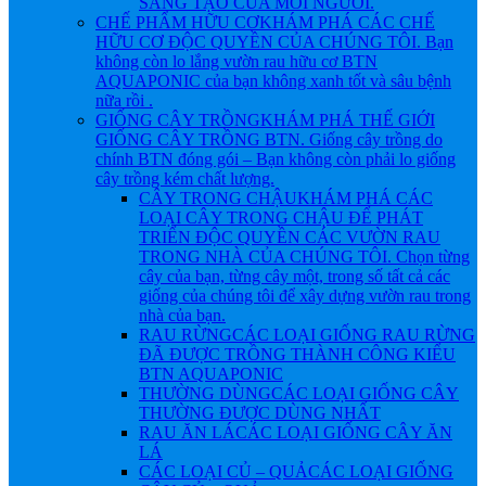
SÁNG TẠO CỦA MỖI NGƯỜI.
CHẾ PHẨM HỮU CƠ
KHÁM PHÁ CÁC CHẾ
HỮU CƠ ĐỘC QUYỀN CỦA CHÚNG TÔI. Bạn
không còn lo lắng vườn rau hữu cơ BTN
AQUAPONIC của bạn không xanh tốt và sâu bệnh
nữa rồi .
GIỐNG CÂY TRỒNG
KHÁM PHÁ THẾ GIỚI
GIỐNG CÂY TRỒNG BTN. Giống cây trồng do
chính BTN đóng gói – Bạn không còn phải lo giống
cây trồng kém chất lượng.
CÂY TRONG CHẬU
KHÁM PHÁ CÁC
LOẠI CÂY TRONG CHẬU ĐỂ PHÁT
TRIỂN ĐỘC QUYỀN CÁC VƯỜN RAU
TRONG NHÀ CỦA CHÚNG TÔI. Chọn từng
cây của bạn, từng cây một, trong số tất cả các
giống của chúng tôi để xây dựng vườn rau trong
nhà của bạn.
RAU RỪNG
CÁC LOẠI GIỐNG RAU RỪNG
ĐÃ ĐƯỢC TRỒNG THÀNH CÔNG KIỂU
BTN AQUAPONIC
THƯỜNG DÙNG
CÁC LOẠI GIỐNG CÂY
THƯỜNG ĐƯỢC DÙNG NHẤT
RAU ĂN LÁ
CÁC LOẠI GIỐNG CÂY ĂN
LÁ
CÁC LOẠI CỦ – QUẢ
CÁC LOẠI GIỐNG