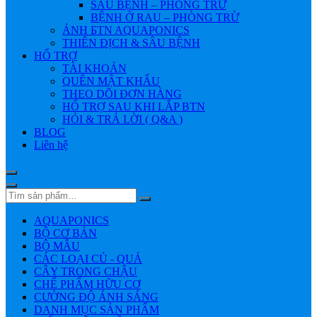
SÂU BỆNH – PHÒNG TRỪ
BỆNH Ở RAU – PHÒNG TRỪ
ẢNH БTN AQUAPONICS
THIÊN ĐỊCH & SÂU BỆNH
HỔ TRỢ
TÀI KHOẢN
QUÊN MẬT KHẨU
THEO DÕI ĐƠN HÀNG
HỔ TRỢ SAU KHI LẮP BTN
HỎI & TRẢ LỜI ( Q&A )
BLOG
Liên hệ
AQUAPONICS
BỘ CƠ BẢN
BỘ MẪU
CÁC LOẠI CỦ - QUẢ
CÂY TRONG CHẬU
CHẾ PHẨM HỮU CƠ
CƯỜNG ĐỘ ÁNH SÁNG
DANH MỤC SẢN PHẨM