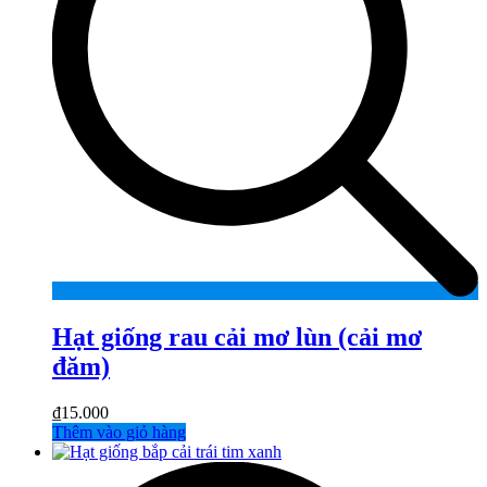
Hạt giống rau cải mơ lùn (cải mơ
đăm)
₫
15.000
Thêm vào giỏ hàng