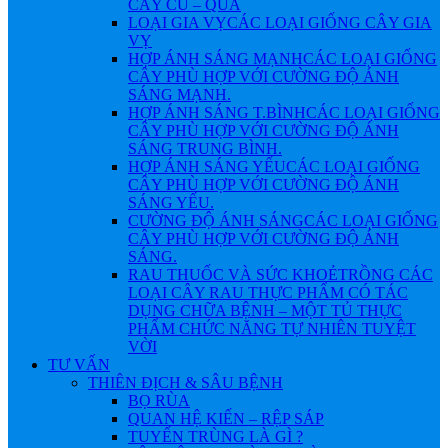
CÂY CỦ – QUẢ
LOẠI GIA VỴ
CÁC LOẠI GIỐNG CÂY GIA
VỴ
HỢP ÁNH SÁNG MẠNH
CÁC LOẠI GIỐNG
CÂY PHÙ HỢP VỚI CƯỜNG ĐỘ ÁNH
SÁNG MẠNH.
HỢP ÁNH SÁNG T.BÌNH
CÁC LOẠI GIỐNG
CÂY PHÙ HỢP VỚI CƯỜNG ĐỘ ÁNH
SÁNG TRUNG BÌNH.
HỢP ÁNH SÁNG YẾU
CÁC LOẠI GIỐNG
CÂY PHÙ HỢP VỚI CƯỜNG ĐỘ ÁNH
SÁNG YẾU.
CƯỜNG ĐỘ ÁNH SÁNG
CÁC LOẠI GIỐNG
CÂY PHÙ HỢP VỚI CƯỜNG ĐỘ ÁNH
SÁNG.
RAU THUỐC VÀ SỨC KHOẺ
TRỒNG CÁC
LOẠI CÂY RAU THỰC PHẨM CÓ TÁC
DỤNG CHỮA BỆNH – MỘT TỦ THỰC
PHẨM CHỨC NĂNG TỰ NHIÊN TUYỆT
VỜI
TƯ VẤN
THIÊN ĐỊCH & SÂU BỆNH
BỌ RÙA
QUAN HỆ KIẾN – RỆP SÁP
TUYẾN TRÙNG LÀ GÌ ?