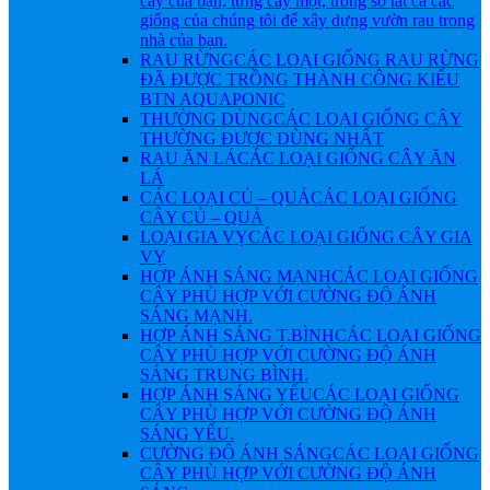
cây của bạn, từng cây một, trong số tất cả các
giống của chúng tôi để xây dựng vườn rau trong
nhà của bạn.
RAU RỪNG
CÁC LOẠI GIỐNG RAU RỪNG
ĐÃ ĐƯỢC TRỒNG THÀNH CÔNG KIỂU
BTN AQUAPONIC
THƯỜNG DÙNG
CÁC LOẠI GIỐNG CÂY
THƯỜNG ĐƯỢC DÙNG NHẤT
RAU ĂN LÁ
CÁC LOẠI GIỐNG CÂY ĂN
LÁ
CÁC LOẠI CỦ – QUẢ
CÁC LOẠI GIỐNG
CÂY CỦ – QUẢ
LOẠI GIA VỴ
CÁC LOẠI GIỐNG CÂY GIA
VỴ
HỢP ÁNH SÁNG MẠNH
CÁC LOẠI GIỐNG
CÂY PHÙ HỢP VỚI CƯỜNG ĐỘ ÁNH
SÁNG MẠNH.
HỢP ÁNH SÁNG T.BÌNH
CÁC LOẠI GIỐNG
CÂY PHÙ HỢP VỚI CƯỜNG ĐỘ ÁNH
SÁNG TRUNG BÌNH.
HỢP ÁNH SÁNG YẾU
CÁC LOẠI GIỐNG
CÂY PHÙ HỢP VỚI CƯỜNG ĐỘ ÁNH
SÁNG YẾU.
CƯỜNG ĐỘ ÁNH SÁNG
CÁC LOẠI GIỐNG
CÂY PHÙ HỢP VỚI CƯỜNG ĐỘ ÁNH