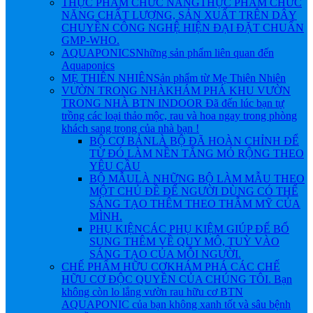
THỰC PHẨM CHỨC NĂNG
THỰC PHẨM CHỨC
NĂNG CHẤT LƯỢNG, SẢN XUẤT TRÊN DÂY
CHUYỀN CÔNG NGHỆ HIỆN ĐẠI ĐẶT CHUẨN
GMP-WHO.
AQUAPONICS
Những sản phẩm liên quan đến
Aquaponics
MẸ THIÊN NHIÊN
Sản phẩm từ Mẹ Thiên Nhiên
VƯỜN TRONG NHÀ
KHÁM PHÁ KHU VƯỜN
TRONG NHÀ BTN INDOOR Đã đến lúc bạn tự
trồng các loại thảo mộc, rau và hoa ngay trong phòng
khách sang trọng của nhà bạn !
BỘ CƠ BẢN
LÀ BỘ ĐÃ HOÀN CHỈNH ĐỂ
TỪ ĐÓ LÀM NỀN TẲNG MỎ RỘNG THEO
YÊU CẦU
BỘ MẪU
LÀ NHỮNG BỘ LÀM MẪU THEO
MỘT CHỦ ĐỀ ĐỂ NGƯỜI DÙNG CÓ THỂ
SÁNG TẠO THÊM THEO THẪM MỸ CỦA
MÌNH.
PHỤ KIỆN
CÁC PHỤ KIỆM GIÚP ĐỂ BỔ
SUNG THÊM VỀ QUY MÔ, TUỲ VÀO
SÁNG TẠO CỦA MỖI NGƯỜI.
CHẾ PHẨM HỮU CƠ
KHÁM PHÁ CÁC CHẾ
HỮU CƠ ĐỘC QUYỀN CỦA CHÚNG TÔI. Bạn
không còn lo lắng vườn rau hữu cơ BTN
AQUAPONIC của bạn không xanh tốt và sâu bệnh