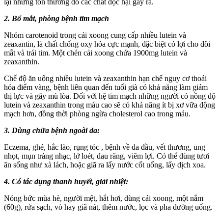
lại những tổn thương do các chất độc hại gây ra.
2. Bổ mắt, phòng bệnh tim mạch
Nhóm carotenoid trong cải xoong cung cấp nhiều lutein và
zeaxantin, là chất chống oxy hóa cực mạnh, đặc biệt có lợi cho đôi
mắt và trái tim. Một chén cải xoong chứa 1900mg lutein và
zeaxanthin.
Chế độ ăn uống nhiều lutein và zeaxanthin hạn chế nguy cơ thoái
hóa điểm vàng, bệnh liên quan đến tuổi già có khả năng làm giảm
thị lực và gây mù lòa. Đối với hệ tim mạch những người có nồng độ
lutein và zeaxanthin trong máu cao sẽ có khả năng ít bị xơ vữa động
mạch hơn, đồng thời phòng ngừa cholesterol cao trong máu.
3. Dùng chữa bệnh ngoài da:
Eczema, ghẻ, hắc lào, rụng tóc , bệnh về da đầu, vết thương, ung
nhọt, mụn tràng nhạc, lở loét, đau răng, viêm lợi. Có thể dùng tươi
ăn sống như xà lách, hoặc giã ra lấy nước cốt uống, lấy dịch xoa.
4. Có tác dụng thanh huyết, giải nhiệt:
Nóng bức mùa hè, người mệt, hắt hơi, dùng cải xoong, một nắm
(60g), rửa sạch, vò hay giã nát, thêm nước, lọc và pha đường uống.