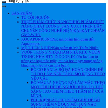
Tổng cộng:
₫
0
SẢN PHẨM
TỦ CỘI NGUỒN
THỰC PHẨM CHỨC NĂNG
THỰC PHẨM CHỨC
NĂNG CHẤT LƯỢNG, SẢN XUẤT TRÊN DÂY
CHUYỀN CÔNG NGHỆ HIỆN ĐẠI ĐẶT CHUẨN
GMP-WHO.
AQUAPONICS
Những sản phẩm liên quan đến
Aquaponics
MẸ THIÊN NHIÊN
Sản phẩm từ Mẹ Thiên Nhiên
VƯỜN TRONG NHÀ
KHÁM PHÁ KHU VƯỜN
TRONG NHÀ BTN INDOOR Đã đến lúc bạn tự
trồng các loại thảo mộc, rau và hoa ngay trong phòng
khách sang trọng của nhà bạn !
BỘ CƠ BẢN
LÀ BỘ ĐÃ HOÀN CHỈNH ĐỂ
TỪ ĐÓ LÀM NỀN TẲNG MỎ RỘNG THEO
YÊU CẦU
BỘ MẪU
LÀ NHỮNG BỘ LÀM MẪU THEO
MỘT CHỦ ĐỀ ĐỂ NGƯỜI DÙNG CÓ THỂ
SÁNG TẠO THÊM THEO THẪM MỸ CỦA
MÌNH.
PHỤ KIỆN
CÁC PHỤ KIỆM GIÚP ĐỂ BỔ
SUNG THÊM VỀ QUY MÔ, TUỲ VÀO