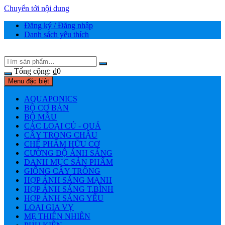
Chuyển tới nội dung
Đăng ký / Đăng nhập
Danh sách yêu thích
Tổng cộng:
₫
0
Menu đặc biệt
AQUAPONICS
BỘ CƠ BẢN
BỘ MẪU
CÁC LOẠI CỦ - QUẢ
CÂY TRONG CHẬU
CHẾ PHẨM HỮU CƠ
CƯỜNG ĐỘ ÁNH SÁNG
DANH MỤC SẢN PHẨM
GIỐNG CÂY TRỒNG
HỢP ÁNH SÁNG MẠNH
HỢP ÁNH SÁNG T.BÌNH
HỢP ÁNH SÁNG YẾU
LOẠI GIA VỴ
MẸ THIÊN NHIÊN