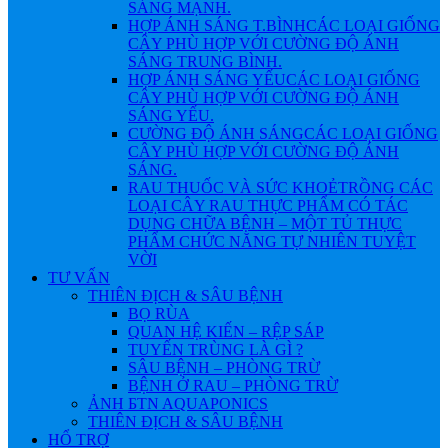
SÁNG MẠNH.
HỢP ÁNH SÁNG T.BÌNH
CÁC LOẠI GIỐNG
CÂY PHÙ HỢP VỚI CƯỜNG ĐỘ ÁNH
SÁNG TRUNG BÌNH.
HỢP ÁNH SÁNG YẾU
CÁC LOẠI GIỐNG
CÂY PHÙ HỢP VỚI CƯỜNG ĐỘ ÁNH
SÁNG YẾU.
CƯỜNG ĐỘ ÁNH SÁNG
CÁC LOẠI GIỐNG
CÂY PHÙ HỢP VỚI CƯỜNG ĐỘ ÁNH
SÁNG.
RAU THUỐC VÀ SỨC KHOẺ
TRỒNG CÁC
LOẠI CÂY RAU THỰC PHẨM CÓ TÁC
DỤNG CHỮA BỆNH – MỘT TỦ THỰC
PHẨM CHỨC NĂNG TỰ NHIÊN TUYỆT
VỜI
TƯ VẤN
THIÊN ĐỊCH & SÂU BỆNH
BỌ RÙA
QUAN HỆ KIẾN – RỆP SÁP
TUYẾN TRÙNG LÀ GÌ ?
SÂU BỆNH – PHÒNG TRỪ
BỆNH Ở RAU – PHÒNG TRỪ
ẢNH БTN AQUAPONICS
THIÊN ĐỊCH & SÂU BỆNH
HỔ TRỢ