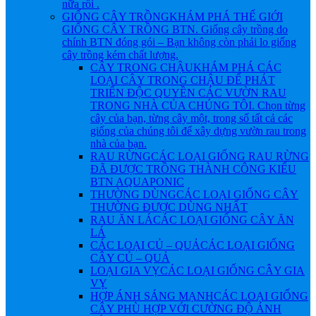
nữa rồi .
GIỐNG CÂY TRỒNG
KHÁM PHÁ THẾ GIỚI
GIỐNG CÂY TRỒNG BTN. Giống cây trồng do
chính BTN đóng gói – Bạn không còn phải lo giống
cây trồng kém chất lượng.
CÂY TRONG CHẬU
KHÁM PHÁ CÁC
LOẠI CÂY TRONG CHẬU ĐỂ PHÁT
TRIỂN ĐỘC QUYỀN CÁC VƯỜN RAU
TRONG NHÀ CỦA CHÚNG TÔI. Chọn từng
cây của bạn, từng cây một, trong số tất cả các
giống của chúng tôi để xây dựng vườn rau trong
nhà của bạn.
RAU RỪNG
CÁC LOẠI GIỐNG RAU RỪNG
ĐÃ ĐƯỢC TRỒNG THÀNH CÔNG KIỂU
BTN AQUAPONIC
THƯỜNG DÙNG
CÁC LOẠI GIỐNG CÂY
THƯỜNG ĐƯỢC DÙNG NHẤT
RAU ĂN LÁ
CÁC LOẠI GIỐNG CÂY ĂN
LÁ
CÁC LOẠI CỦ – QUẢ
CÁC LOẠI GIỐNG
CÂY CỦ – QUẢ
LOẠI GIA VỴ
CÁC LOẠI GIỐNG CÂY GIA
VỴ
HỢP ÁNH SÁNG MẠNH
CÁC LOẠI GIỐNG
CÂY PHÙ HỢP VỚI CƯỜNG ĐỘ ÁNH