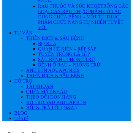
SÁNG.
RAU THUỐC VÀ SỨC KHOẺ
TRỒNG CÁC
LOẠI CÂY RAU THỰC PHẨM CÓ TÁC
DỤNG CHỮA BỆNH – MỘT TỦ THỰC
PHẨM CHỨC NĂNG TỰ NHIÊN TUYỆT
VỜI
TƯ VẤN
THIÊN ĐỊCH & SÂU BỆNH
BỌ RÙA
QUAN HỆ KIẾN – RỆP SÁP
TUYẾN TRÙNG LÀ GÌ ?
SÂU BỆNH – PHÒNG TRỪ
BỆNH Ở RAU – PHÒNG TRỪ
ẢNH БTN AQUAPONICS
THIÊN ĐỊCH & SÂU BỆNH
HỔ TRỢ
TÀI KHOẢN
QUÊN MẬT KHẨU
THEO DÕI ĐƠN HÀNG
HỔ TRỢ SAU KHI LẮP BTN
HỎI & TRẢ LỜI ( Q&A )
BLOG
Liên hệ