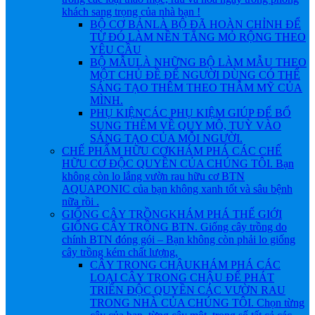
khách sang trọng của nhà bạn !
BỘ CƠ BẢN
LÀ BỘ ĐÃ HOÀN CHỈNH ĐỂ
TỪ ĐÓ LÀM NỀN TẲNG MỎ RỘNG THEO
YÊU CẦU
BỘ MẪU
LÀ NHỮNG BỘ LÀM MẪU THEO
MỘT CHỦ ĐỀ ĐỂ NGƯỜI DÙNG CÓ THỂ
SÁNG TẠO THÊM THEO THẪM MỸ CỦA
MÌNH.
PHỤ KIỆN
CÁC PHỤ KIỆM GIÚP ĐỂ BỔ
SUNG THÊM VỀ QUY MÔ, TUỲ VÀO
SÁNG TẠO CỦA MỖI NGƯỜI.
CHẾ PHẨM HỮU CƠ
KHÁM PHÁ CÁC CHẾ
HỮU CƠ ĐỘC QUYỀN CỦA CHÚNG TÔI. Bạn
không còn lo lắng vườn rau hữu cơ BTN
AQUAPONIC của bạn không xanh tốt và sâu bệnh
nữa rồi .
GIỐNG CÂY TRỒNG
KHÁM PHÁ THẾ GIỚI
GIỐNG CÂY TRỒNG BTN. Giống cây trồng do
chính BTN đóng gói – Bạn không còn phải lo giống
cây trồng kém chất lượng.
CÂY TRONG CHẬU
KHÁM PHÁ CÁC
LOẠI CÂY TRONG CHẬU ĐỂ PHÁT
TRIỂN ĐỘC QUYỀN CÁC VƯỜN RAU
TRONG NHÀ CỦA CHÚNG TÔI. Chọn từng