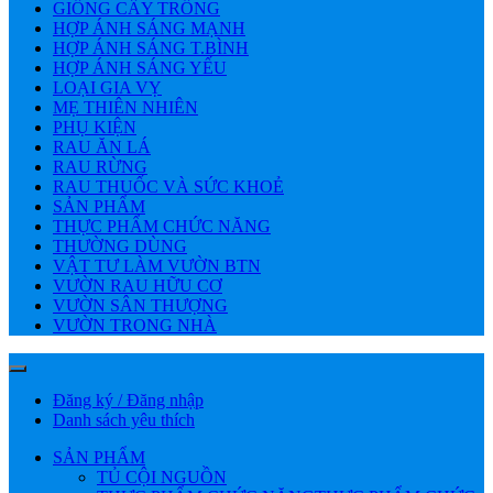
GIỐNG CÂY TRỒNG
HỢP ÁNH SÁNG MẠNH
HỢP ÁNH SÁNG T.BÌNH
HỢP ÁNH SÁNG YẾU
LOẠI GIA VỴ
MẸ THIÊN NHIÊN
PHỤ KIỆN
RAU ĂN LÁ
RAU RỪNG
RAU THUỐC VÀ SỨC KHOẺ
SẢN PHẨM
THỰC PHẨM CHỨC NĂNG
THƯỜNG DÙNG
VẬT TƯ LÀM VƯỜN BTN
VƯỜN RAU HỮU CƠ
VƯỜN SÂN THƯỢNG
VƯỜN TRONG NHÀ
Đăng ký / Đăng nhập
Danh sách yêu thích
SẢN PHẨM
TỦ CỘI NGUỒN