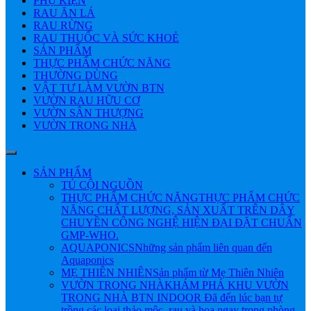
PHỤ KIỆN
RAU ĂN LÁ
RAU RỪNG
RAU THUỐC VÀ SỨC KHOẺ
SẢN PHẨM
THỰC PHẨM CHỨC NĂNG
THƯỜNG DÙNG
VẬT TƯ LÀM VƯỜN BTN
VƯỜN RAU HỮU CƠ
VƯỜN SÂN THƯỢNG
VƯỜN TRONG NHÀ
SẢN PHẨM
TỦ CỘI NGUỒN
THỰC PHẨM CHỨC NĂNG
THỰC PHẨM CHỨC
NĂNG CHẤT LƯỢNG, SẢN XUẤT TRÊN DÂY
CHUYỀN CÔNG NGHỆ HIỆN ĐẠI ĐẶT CHUẨN
GMP-WHO.
AQUAPONICS
Những sản phẩm liên quan đến
Aquaponics
MẸ THIÊN NHIÊN
Sản phẩm từ Mẹ Thiên Nhiên
VƯỜN TRONG NHÀ
KHÁM PHÁ KHU VƯỜN
TRONG NHÀ BTN INDOOR Đã đến lúc bạn tự
trồng các loại thảo mộc, rau và hoa ngay trong phòng