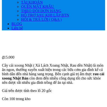
TÀI KHOẢN
QUÊN MẬT KHẨU
THEO DÕI ĐƠN HÀNG
HỔ TRỢ SAU KHI LẮP BTN
HỎI & TRẢ LỜI ( Q&A )
BLOG
Liên hệ
₫
15.000
Cây cải xoong Nhật ( Xà Lách Xoang Nhật, Rau dền Nhật) là món
ăn ngon, thường xuyên xuất hiện trong các bữa cơm gia đình kể cả
bình dân đến nhà hàng sang trọng. Bên cạnh giá trị ẩm thực
rau cải
xoong Nhật Bản
còn đem đến nhiều công dụng tốt cho sức khỏe
nên được rất nhiều gia đình trồng để ăn tại nhà.
Giá trên được tính theo lô 20 gốc
Còn 100 trong kho