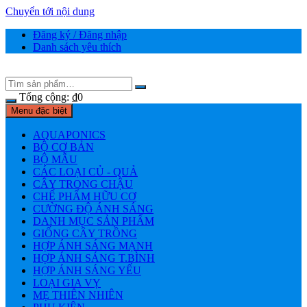
Chuyển tới nội dung
Đăng ký / Đăng nhập
Danh sách yêu thích
Tổng cộng:
₫
0
Menu đặc biệt
AQUAPONICS
BỘ CƠ BẢN
BỘ MẪU
CÁC LOẠI CỦ - QUẢ
CÂY TRONG CHẬU
CHẾ PHẨM HỮU CƠ
CƯỜNG ĐỘ ÁNH SÁNG
DANH MỤC SẢN PHẨM
GIỐNG CÂY TRỒNG
HỢP ÁNH SÁNG MẠNH
HỢP ÁNH SÁNG T.BÌNH
HỢP ÁNH SÁNG YẾU
LOẠI GIA VỴ
MẸ THIÊN NHIÊN