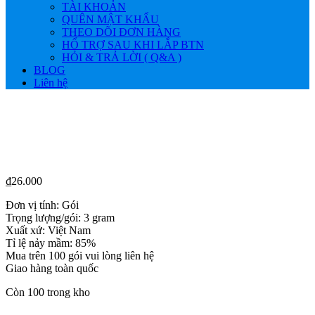
TÀI KHOẢN
QUÊN MẬT KHẨU
THEO DÕI ĐƠN HÀNG
HỔ TRỢ SAU KHI LẮP BTN
HỎI & TRẢ LỜI ( Q&A )
BLOG
Liên hệ
₫
26.000
Đơn vị tính: Gói
Trọng lượng/gói: 3 gram
Xuất xứ: Việt Nam
Tỉ lệ nảy mầm: 85%
Mua trên 100 gói vui lòng liên hệ
Giao hàng toàn quốc
Còn 100 trong kho