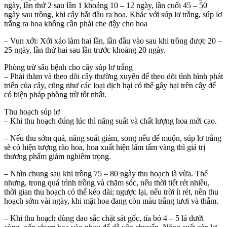
ngày, lần thứ 2 sau lần 1 khoảng 10 – 12 ngày, lần cuối 45 – 50
ngày sau trồng, khi cây bắt đầu ra hoa. Khác với súp lơ trắng, súp lơ
trắng ra hoa không cần phải che đậy cho hoa
– Vun xới: Xới xáo làm hai lần, lần đầu vào sau khi trồng được 20 –
25 ngày, lần thứ hai sau lần trước khoảng 20 ngày.
Phòng trừ sâu bệnh cho cây súp lơ trắng
– Phải thăm và theo dõi cây thường xuyên để theo dõi tình hình phát
triển của cây, cũng như các loại dịch hại có thể gây hại trên cây để
có biện pháp phòng trừ tốt nhất.
Thu hoạch súp lơ
– Khi thu hoạch đúng lúc thì năng suất và chất lượng hoa mới cao.
– Nếu thu sớm quá, năng suất giảm, song nếu để muộn, súp lơ trắng
sẽ có hiện tượng rão hoa, hoa xuất hiện lấm tấm vàng thì giá trị
thương phẩm giảm nghiêm trọng.
– Nhìn chung sau khi trồng 75 – 80 ngày thu hoạch là vừa. Thế
nhưng, trong quá trình trồng và chăm sóc, nếu thời tiết rét nhiều,
thời gian thu hoạch có thể kéo dài; ngược lại, nếu trời ít rét, nên thu
hoạch sớm vài ngày, khi mặt hoa đang còn màu trắng tươi và thẫm.
– Khi thu hoạch dùng dao sắc chặt sát gốc, tỉa bỏ 4 – 5 lá dưới