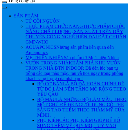
Tổng cộng:
₫
0
SẢN PHẨM
TỦ CỘI NGUỒN
THỰC PHẨM CHỨC NĂNG
THỰC PHẨM CHỨC
NĂNG CHẤT LƯỢNG, SẢN XUẤT TRÊN DÂY
CHUYỀN CÔNG NGHỆ HIỆN ĐẠI ĐẶT CHUẨN
GMP-WHO.
AQUAPONICS
Những sản phẩm liên quan đến
Aquaponics
MẸ THIÊN NHIÊN
Sản phẩm từ Mẹ Thiên Nhiên
VƯỜN TRONG NHÀ
KHÁM PHÁ KHU VƯỜN
TRONG NHÀ BTN INDOOR Đã đến lúc bạn tự
trồng các loại thảo mộc, rau và hoa ngay trong phòng
khách sang trọng của nhà bạn !
BỘ CƠ BẢN
LÀ BỘ ĐÃ HOÀN CHỈNH ĐỂ
TỪ ĐÓ LÀM NỀN TẲNG MỎ RỘNG THEO
YÊU CẦU
BỘ MẪU
LÀ NHỮNG BỘ LÀM MẪU THEO
MỘT CHỦ ĐỀ ĐỂ NGƯỜI DÙNG CÓ THỂ
SÁNG TẠO THÊM THEO THẪM MỸ CỦA
MÌNH.
PHỤ KIỆN
CÁC PHỤ KIỆM GIÚP ĐỂ BỔ
SUNG THÊM VỀ QUY MÔ, TUỲ VÀO