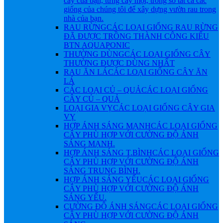
cây của bạn, từng cây một, trong số tất cả các
giống của chúng tôi để xây dựng vườn rau trong
nhà của bạn.
RAU RỪNG
CÁC LOẠI GIỐNG RAU RỪNG
ĐÃ ĐƯỢC TRỒNG THÀNH CÔNG KIỂU
BTN AQUAPONIC
THƯỜNG DÙNG
CÁC LOẠI GIỐNG CÂY
THƯỜNG ĐƯỢC DÙNG NHẤT
RAU ĂN LÁ
CÁC LOẠI GIỐNG CÂY ĂN
LÁ
CÁC LOẠI CỦ – QUẢ
CÁC LOẠI GIỐNG
CÂY CỦ – QUẢ
LOẠI GIA VỴ
CÁC LOẠI GIỐNG CÂY GIA
VỴ
HỢP ÁNH SÁNG MẠNH
CÁC LOẠI GIỐNG
CÂY PHÙ HỢP VỚI CƯỜNG ĐỘ ÁNH
SÁNG MẠNH.
HỢP ÁNH SÁNG T.BÌNH
CÁC LOẠI GIỐNG
CÂY PHÙ HỢP VỚI CƯỜNG ĐỘ ÁNH
SÁNG TRUNG BÌNH.
HỢP ÁNH SÁNG YẾU
CÁC LOẠI GIỐNG
CÂY PHÙ HỢP VỚI CƯỜNG ĐỘ ÁNH
SÁNG YẾU.
CƯỜNG ĐỘ ÁNH SÁNG
CÁC LOẠI GIỐNG
CÂY PHÙ HỢP VỚI CƯỜNG ĐỘ ÁNH