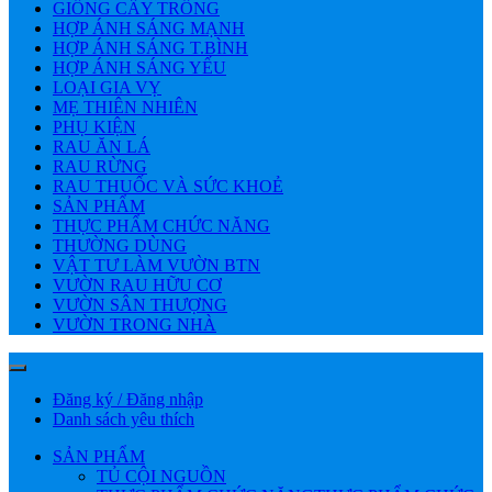
GIỐNG CÂY TRỒNG
HỢP ÁNH SÁNG MẠNH
HỢP ÁNH SÁNG T.BÌNH
HỢP ÁNH SÁNG YẾU
LOẠI GIA VỴ
MẸ THIÊN NHIÊN
PHỤ KIỆN
RAU ĂN LÁ
RAU RỪNG
RAU THUỐC VÀ SỨC KHOẺ
SẢN PHẨM
THỰC PHẨM CHỨC NĂNG
THƯỜNG DÙNG
VẬT TƯ LÀM VƯỜN BTN
VƯỜN RAU HỮU CƠ
VƯỜN SÂN THƯỢNG
VƯỜN TRONG NHÀ
Đăng ký / Đăng nhập
Danh sách yêu thích
SẢN PHẨM
TỦ CỘI NGUỒN