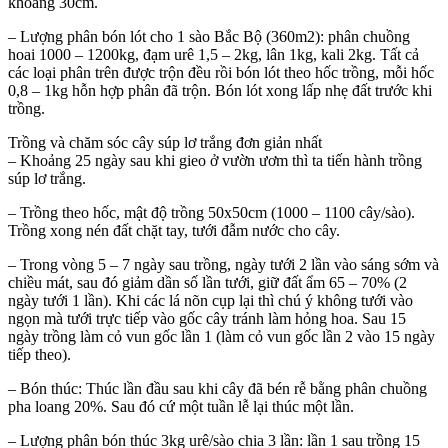
khoảng 30cm.
– Lượng phân bón lót cho 1 sào Bắc Bộ (360m2): phân chuồng
hoai 1000 – 1200kg, đạm urê 1,5 – 2kg, lân 1kg, kali 2kg. Tất cả
các loại phân trên được trộn đều rồi bón lót theo hốc trồng, mỗi hốc
0,8 – 1kg hỗn hợp phân đã trộn. Bón lót xong lấp nhẹ đất trước khi
trồng.
Trồng và chăm sóc cây súp lơ trắng đơn giản nhất
– Khoảng 25 ngày sau khi gieo ở vườn ươm thì ta tiến hành trồng
súp lơ trắng.
– Trồng theo hốc, mật độ trồng 50x50cm (1000 – 1100 cây/sào).
Trồng xong nén đất chặt tay, tưới đẫm nước cho cây.
– Trong vòng 5 – 7 ngày sau trồng, ngày tưới 2 lần vào sáng sớm và
chiều mát, sau đó giảm dần số lần tưới, giữ đất ẩm 65 – 70% (2
ngày tưới 1 lần). Khi các lá nõn cụp lại thì chú ý không tưới vào
ngọn mà tưới trực tiếp vào gốc cây tránh làm hỏng hoa. Sau 15
ngày trồng làm cỏ vun gốc lần 1 (làm cỏ vun gốc lần 2 vào 15 ngày
tiếp theo).
– Bón thúc: Thúc lần đầu sau khi cây đã bén rễ bằng phân chuồng
pha loang 20%. Sau đó cứ một tuần lễ lại thúc một lần.
– Lượng phân bón thúc 3kg urê/sào chia 3 lần: lần 1 sau trồng 15