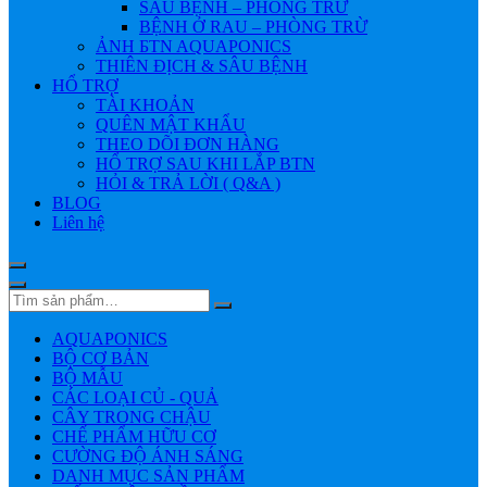
SÂU BỆNH – PHÒNG TRỪ
BỆNH Ở RAU – PHÒNG TRỪ
ẢNH БTN AQUAPONICS
THIÊN ĐỊCH & SÂU BỆNH
HỔ TRỢ
TÀI KHOẢN
QUÊN MẬT KHẨU
THEO DÕI ĐƠN HÀNG
HỔ TRỢ SAU KHI LẮP BTN
HỎI & TRẢ LỜI ( Q&A )
BLOG
Liên hệ
AQUAPONICS
BỘ CƠ BẢN
BỘ MẪU
CÁC LOẠI CỦ - QUẢ
CÂY TRONG CHẬU
CHẾ PHẨM HỮU CƠ
CƯỜNG ĐỘ ÁNH SÁNG
DANH MỤC SẢN PHẨM