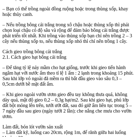
– Bạn có thể trồng ngoài đồng ruộng hoặc trong thùng xốp, khay
hoặc thủy canh.
– Nếu trồng bông cải trắng trong xô chậu hoặc thùng xốp thì phải
chọn loại chậu có độ sâu và rộng để đảm bảo bông cải trắng được
phát triển tốt nhất. Khi trồng vào thùng xốp bạn chỉ nên trồng 2 – 3
cây nếu thùng xốp to, nếu thùng xốp nhỏ thì chỉ nên trồng 1 cây.
Cách gieo trồng bông cải trắng
2.1. Cách gieo hạt bông cải trắng
– Để tăng tỷ lệ nảy mầm cho hạt giống, trước khi gieo tiến hành
ngâm hạt với nước ấm theo tỉ lệ 1 ấm : 2 lạnh trong khoảng 15 phút.
Sau khi lớp vỏ ngoài đã mềm ra thì bắt đầu gieo vào sâu 0,3 –
0,5cm dưới bề mặt đất ẩm.
– Khi gieo ngoài vườn ươm gieo đều tay không thưa quá, không
dày quá, mật độ gieo 0,2 – 0,3g hạt/m2. Sau khi gieo hạt, phủ lớp
đất bột mỏng lên trên, tưới ướt đất, sau đó giữ ẩm liên tục trong 5 –
7 ngày đầu sau gieo (ngày tưới 2 lần); che nắng che mưa cho vườn
ươm.
Làm đất, bón lót vườn sản xuất
– Làm đất kỹ, luống cao 20cm, rộng 1m, để rãnh giữa hai luống