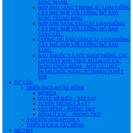
SÁNG MẠNH.
HỢP ÁNH SÁNG T.BÌNH
CÁC LOẠI GIỐNG
CÂY PHÙ HỢP VỚI CƯỜNG ĐỘ ÁNH
SÁNG TRUNG BÌNH.
HỢP ÁNH SÁNG YẾU
CÁC LOẠI GIỐNG
CÂY PHÙ HỢP VỚI CƯỜNG ĐỘ ÁNH
SÁNG YẾU.
CƯỜNG ĐỘ ÁNH SÁNG
CÁC LOẠI GIỐNG
CÂY PHÙ HỢP VỚI CƯỜNG ĐỘ ÁNH
SÁNG.
RAU THUỐC VÀ SỨC KHOẺ
TRỒNG CÁC
LOẠI CÂY RAU THỰC PHẨM CÓ TÁC
DỤNG CHỮA BỆNH – MỘT TỦ THỰC
PHẨM CHỨC NĂNG TỰ NHIÊN TUYỆT
VỜI
TƯ VẤN
THIÊN ĐỊCH & SÂU BỆNH
BỌ RÙA
QUAN HỆ KIẾN – RỆP SÁP
TUYẾN TRÙNG LÀ GÌ ?
SÂU BỆNH – PHÒNG TRỪ
BỆNH Ở RAU – PHÒNG TRỪ
ẢNH БTN AQUAPONICS
THIÊN ĐỊCH & SÂU BỆNH
HỔ TRỢ