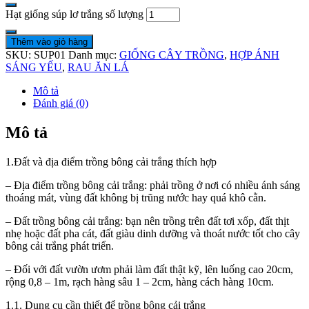
Hạt giống súp lơ trắng số lượng
Thêm vào giỏ hàng
SKU:
SUP01
Danh mục:
GIỐNG CÂY TRỒNG
,
HỢP ÁNH
SÁNG YẾU
,
RAU ĂN LÁ
Mô tả
Đánh giá (0)
Mô tả
1.Đất và địa điểm trồng bông cải trắng thích hợp
– Địa điểm trồng bông cải trắng: phải trồng ở nơi có nhiều ánh sáng
thoáng mát, vùng đất không bị trũng nước hay quá khô cằn.
– Đất trồng bông cải trắng: bạn nên trồng trên đất tơi xốp, đất thịt
nhẹ hoặc đất pha cát, đất giàu dinh dưỡng và thoát nước tốt cho cây
bông cải trắng phát triển.
– Đối với đất vườn ươm phải làm đất thật kỹ, lên luống cao 20cm,
rộng 0,8 – 1m, rạch hàng sâu 1 – 2cm, hàng cách hàng 10cm.
1.1. Dụng cụ cần thiết để trồng bông cải trắng