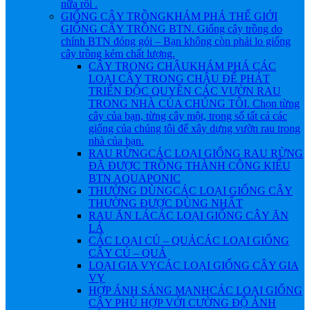
nữa rồi .
GIỐNG CÂY TRỒNG
KHÁM PHÁ THẾ GIỚI
GIỐNG CÂY TRỒNG BTN. Giống cây trồng do
chính BTN đóng gói – Bạn không còn phải lo giống
cây trồng kém chất lượng.
CÂY TRONG CHẬU
KHÁM PHÁ CÁC
LOẠI CÂY TRONG CHẬU ĐỂ PHÁT
TRIỂN ĐỘC QUYỀN CÁC VƯỜN RAU
TRONG NHÀ CỦA CHÚNG TÔI. Chọn từng
cây của bạn, từng cây một, trong số tất cả các
giống của chúng tôi để xây dựng vườn rau trong
nhà của bạn.
RAU RỪNG
CÁC LOẠI GIỐNG RAU RỪNG
ĐÃ ĐƯỢC TRỒNG THÀNH CÔNG KIỂU
BTN AQUAPONIC
THƯỜNG DÙNG
CÁC LOẠI GIỐNG CÂY
THƯỜNG ĐƯỢC DÙNG NHẤT
RAU ĂN LÁ
CÁC LOẠI GIỐNG CÂY ĂN
LÁ
CÁC LOẠI CỦ – QUẢ
CÁC LOẠI GIỐNG
CÂY CỦ – QUẢ
LOẠI GIA VỴ
CÁC LOẠI GIỐNG CÂY GIA
VỴ
HỢP ÁNH SÁNG MẠNH
CÁC LOẠI GIỐNG
CÂY PHÙ HỢP VỚI CƯỜNG ĐỘ ÁNH