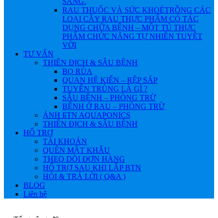
SÁNG.
RAU THUỐC VÀ SỨC KHOẺ
TRỒNG CÁC
LOẠI CÂY RAU THỰC PHẨM CÓ TÁC
DỤNG CHỮA BỆNH – MỘT TỦ THỰC
PHẨM CHỨC NĂNG TỰ NHIÊN TUYỆT
VỜI
TƯ VẤN
THIÊN ĐỊCH & SÂU BỆNH
BỌ RÙA
QUAN HỆ KIẾN – RỆP SÁP
TUYẾN TRÙNG LÀ GÌ ?
SÂU BỆNH – PHÒNG TRỪ
BỆNH Ở RAU – PHÒNG TRỪ
ẢNH БTN AQUAPONICS
THIÊN ĐỊCH & SÂU BỆNH
HỔ TRỢ
TÀI KHOẢN
QUÊN MẬT KHẨU
THEO DÕI ĐƠN HÀNG
HỔ TRỢ SAU KHI LẮP BTN
HỎI & TRẢ LỜI ( Q&A )
BLOG
Liên hệ