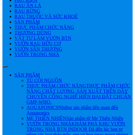
PHỤ KIỆN
RAU ĂN LÁ
RAU RỪNG
RAU THUỐC VÀ SỨC KHOẺ
SẢN PHẨM
THỰC PHẨM CHỨC NĂNG
THƯỜNG DÙNG
VẬT TƯ LÀM VƯỜN BTN
VƯỜN RAU HỮU CƠ
VƯỜN SÂN THƯỢNG
VƯỜN TRONG NHÀ
SẢN PHẨM
TỦ CỘI NGUỒN
THỰC PHẨM CHỨC NĂNG
THỰC PHẨM CHỨC
NĂNG CHẤT LƯỢNG, SẢN XUẤT TRÊN DÂY
CHUYỀN CÔNG NGHỆ HIỆN ĐẠI ĐẶT CHUẨN
GMP-WHO.
AQUAPONICS
Những sản phẩm liên quan đến
Aquaponics
MẸ THIÊN NHIÊN
Sản phẩm từ Mẹ Thiên Nhiên
VƯỜN TRONG NHÀ
KHÁM PHÁ KHU VƯỜN
TRONG NHÀ BTN INDOOR Đã đến lúc bạn tự
trồng các loại thảo mộc, rau và hoa ngay trong phòng