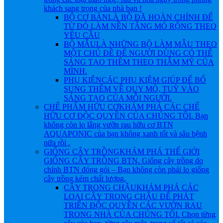
khách sang trọng của nhà bạn !
BỘ CƠ BẢN
LÀ BỘ ĐÃ HOÀN CHỈNH ĐỂ
TỪ ĐÓ LÀM NỀN TẲNG MỎ RỘNG THEO
YÊU CẦU
BỘ MẪU
LÀ NHỮNG BỘ LÀM MẪU THEO
MỘT CHỦ ĐỀ ĐỂ NGƯỜI DÙNG CÓ THỂ
SÁNG TẠO THÊM THEO THẪM MỸ CỦA
MÌNH.
PHỤ KIỆN
CÁC PHỤ KIỆM GIÚP ĐỂ BỔ
SUNG THÊM VỀ QUY MÔ, TUỲ VÀO
SÁNG TẠO CỦA MỖI NGƯỜI.
CHẾ PHẨM HỮU CƠ
KHÁM PHÁ CÁC CHẾ
HỮU CƠ ĐỘC QUYỀN CỦA CHÚNG TÔI. Bạn
không còn lo lắng vườn rau hữu cơ BTN
AQUAPONIC của bạn không xanh tốt và sâu bệnh
nữa rồi .
GIỐNG CÂY TRỒNG
KHÁM PHÁ THẾ GIỚI
GIỐNG CÂY TRỒNG BTN. Giống cây trồng do
chính BTN đóng gói – Bạn không còn phải lo giống
cây trồng kém chất lượng.
CÂY TRONG CHẬU
KHÁM PHÁ CÁC
LOẠI CÂY TRONG CHẬU ĐỂ PHÁT
TRIỂN ĐỘC QUYỀN CÁC VƯỜN RAU
TRONG NHÀ CỦA CHÚNG TÔI. Chọn từng