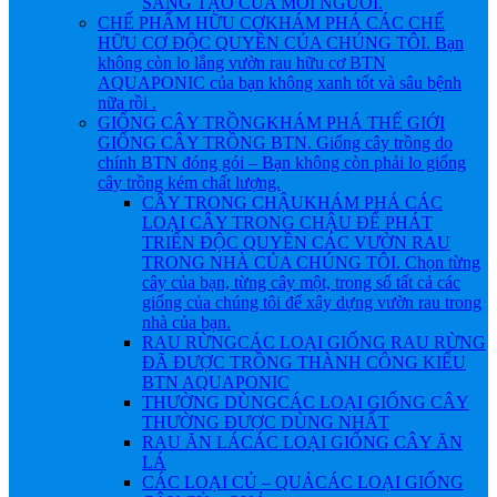
SÁNG TẠO CỦA MỖI NGƯỜI.
CHẾ PHẨM HỮU CƠ
KHÁM PHÁ CÁC CHẾ
HỮU CƠ ĐỘC QUYỀN CỦA CHÚNG TÔI. Bạn
không còn lo lắng vườn rau hữu cơ BTN
AQUAPONIC của bạn không xanh tốt và sâu bệnh
nữa rồi .
GIỐNG CÂY TRỒNG
KHÁM PHÁ THẾ GIỚI
GIỐNG CÂY TRỒNG BTN. Giống cây trồng do
chính BTN đóng gói – Bạn không còn phải lo giống
cây trồng kém chất lượng.
CÂY TRONG CHẬU
KHÁM PHÁ CÁC
LOẠI CÂY TRONG CHẬU ĐỂ PHÁT
TRIỂN ĐỘC QUYỀN CÁC VƯỜN RAU
TRONG NHÀ CỦA CHÚNG TÔI. Chọn từng
cây của bạn, từng cây một, trong số tất cả các
giống của chúng tôi để xây dựng vườn rau trong
nhà của bạn.
RAU RỪNG
CÁC LOẠI GIỐNG RAU RỪNG
ĐÃ ĐƯỢC TRỒNG THÀNH CÔNG KIỂU
BTN AQUAPONIC
THƯỜNG DÙNG
CÁC LOẠI GIỐNG CÂY
THƯỜNG ĐƯỢC DÙNG NHẤT
RAU ĂN LÁ
CÁC LOẠI GIỐNG CÂY ĂN
LÁ
CÁC LOẠI CỦ – QUẢ
CÁC LOẠI GIỐNG