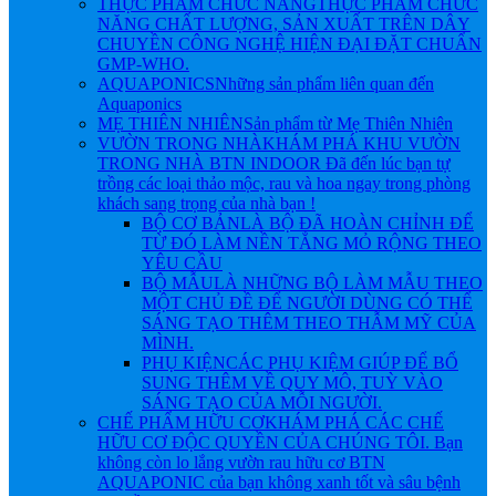
THỰC PHẨM CHỨC NĂNG
THỰC PHẨM CHỨC
NĂNG CHẤT LƯỢNG, SẢN XUẤT TRÊN DÂY
CHUYỀN CÔNG NGHỆ HIỆN ĐẠI ĐẶT CHUẨN
GMP-WHO.
AQUAPONICS
Những sản phẩm liên quan đến
Aquaponics
MẸ THIÊN NHIÊN
Sản phẩm từ Mẹ Thiên Nhiên
VƯỜN TRONG NHÀ
KHÁM PHÁ KHU VƯỜN
TRONG NHÀ BTN INDOOR Đã đến lúc bạn tự
trồng các loại thảo mộc, rau và hoa ngay trong phòng
khách sang trọng của nhà bạn !
BỘ CƠ BẢN
LÀ BỘ ĐÃ HOÀN CHỈNH ĐỂ
TỪ ĐÓ LÀM NỀN TẲNG MỎ RỘNG THEO
YÊU CẦU
BỘ MẪU
LÀ NHỮNG BỘ LÀM MẪU THEO
MỘT CHỦ ĐỀ ĐỂ NGƯỜI DÙNG CÓ THỂ
SÁNG TẠO THÊM THEO THẪM MỸ CỦA
MÌNH.
PHỤ KIỆN
CÁC PHỤ KIỆM GIÚP ĐỂ BỔ
SUNG THÊM VỀ QUY MÔ, TUỲ VÀO
SÁNG TẠO CỦA MỖI NGƯỜI.
CHẾ PHẨM HỮU CƠ
KHÁM PHÁ CÁC CHẾ
HỮU CƠ ĐỘC QUYỀN CỦA CHÚNG TÔI. Bạn
không còn lo lắng vườn rau hữu cơ BTN
AQUAPONIC của bạn không xanh tốt và sâu bệnh