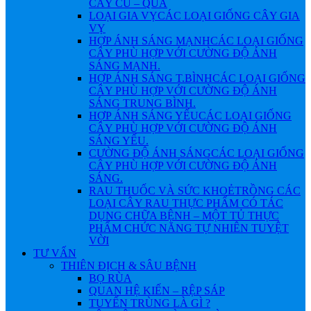
CÂY CỦ – QUẢ
LOẠI GIA VỴ
CÁC LOẠI GIỐNG CÂY GIA
VỴ
HỢP ÁNH SÁNG MẠNH
CÁC LOẠI GIỐNG
CÂY PHÙ HỢP VỚI CƯỜNG ĐỘ ÁNH
SÁNG MẠNH.
HỢP ÁNH SÁNG T.BÌNH
CÁC LOẠI GIỐNG
CÂY PHÙ HỢP VỚI CƯỜNG ĐỘ ÁNH
SÁNG TRUNG BÌNH.
HỢP ÁNH SÁNG YẾU
CÁC LOẠI GIỐNG
CÂY PHÙ HỢP VỚI CƯỜNG ĐỘ ÁNH
SÁNG YẾU.
CƯỜNG ĐỘ ÁNH SÁNG
CÁC LOẠI GIỐNG
CÂY PHÙ HỢP VỚI CƯỜNG ĐỘ ÁNH
SÁNG.
RAU THUỐC VÀ SỨC KHOẺ
TRỒNG CÁC
LOẠI CÂY RAU THỰC PHẨM CÓ TÁC
DỤNG CHỮA BỆNH – MỘT TỦ THỰC
PHẨM CHỨC NĂNG TỰ NHIÊN TUYỆT
VỜI
TƯ VẤN
THIÊN ĐỊCH & SÂU BỆNH
BỌ RÙA
QUAN HỆ KIẾN – RỆP SÁP
TUYẾN TRÙNG LÀ GÌ ?