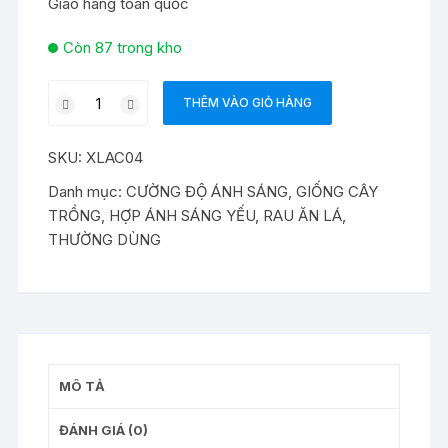
Giao hàng toàn quốc
Còn 87 trong kho
Hạt
THÊM VÀO GIỎ HÀNG
giống
rau
SKU:
XLAC04
xà
lách
Danh mục:
CƯỜNG ĐỘ ÁNH SÁNG
,
GIỐNG CÂY
Oakleaf
TRỒNG
,
HỢP ÁNH SÁNG YẾU
,
RAU ĂN LÁ
,
lá
THƯỜNG DÙNG
sồi
tím
số
lượng
MÔ TẢ
ĐÁNH GIÁ (0)